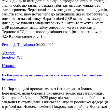
таких дій було безпідставно видано продовольство на понад 3
тисячі осіб, що завдало державі збитків на суму майже 320
тисяч гривень. Через недбалість посадовця, частина продуктів,
замість того, щоб потрапити до захисників, які їх потребували,
опинилася на смітнику. Наразі слідчі ДБР вживають заходів
для відшкодування завданих збитків. Читайте також: СБУ та
ДБР проводили масштабну операцію: кого затримали у
Тернополі "Дії військовослужбовця кваліфіковано за ч. 4 ст.
425 Кримінального […]
Редакція Терміново
04.06.2025
trending_flat
Новини
На Покровському напрямку загинув захисник з Тернопільщини Іван
Березнюк
На Чортківщині прощатимуться із захисником Іваном
Березюком, який боронив українську землю від загарбників.
Загинув воїн 3 червня 2025 року під час виконання бойового
завдання із стримування військової агресії російської федерації
в районі н.п.Новоекономічне Покровського району Донецької