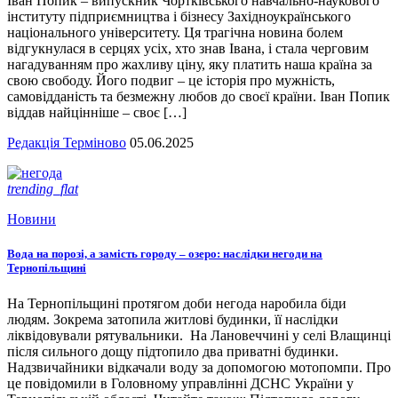
Іван Попик – випускник Чортківського навчально-наукового
інституту підприємництва і бізнесу Західноукраїнського
національного університету. Ця трагічна новина болем
відгукнулася в серцях усіх, хто знав Івана, і стала черговим
нагадуванням про жахливу ціну, яку платить наша країна за
свою свободу. Його подвиг – це історія про мужність,
самовідданість та безмежну любов до своєї країни. Іван Попик
віддав найцінніше – своє […]
Редакція Терміново
05.06.2025
trending_flat
Новини
Вода на порозі, а замість городу – озеро: наслідки негоди на
Тернопільщині
На Тернопільщині протягом доби негода наробила біди
людям. Зокрема затопила житлові будинки, її наслідки
ліквідовували рятувальники. На Лановеччині у селі Влащинці
після сильного дощу підтопило два приватні будинки.
Надзвичайники відкачали воду за допомогою мотопомпи. Про
це повідомили в Головному управлінні ДСНС України у