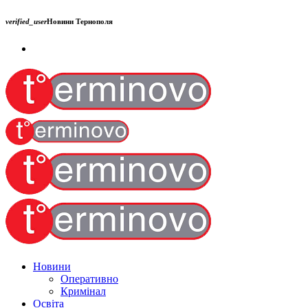
verified_user
Новини Тернополя
Новини
Оперативно
Кримінал
Освіта