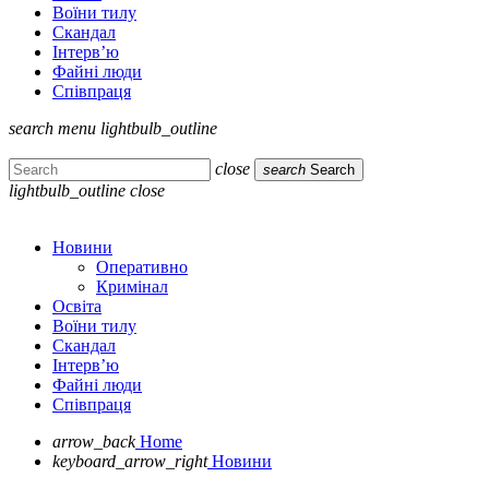
Воїни тилу
Скандал
Інтерв’ю
Файні люди
Співпраця
search
menu
lightbulb_outline
close
search
Search
lightbulb_outline
close
Новини
Оперативно
Кримінал
Освіта
Воїни тилу
Скандал
Інтерв’ю
Файні люди
Співпраця
arrow_back
Home
keyboard_arrow_right
Новини