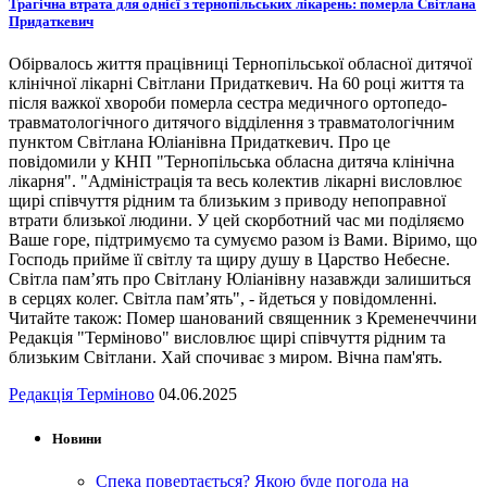
Трагічна втрата для однієї з тернопільських лікарень: померла Світлана
Придаткевич
Обірвалось життя працівниці Тернопільської обласної дитячої
клінічної лікарні Світлани Придаткевич. На 60 році життя та
після важкої хвороби померла сестра медичного ортопедо-
травматологічного дитячого відділення з травматологічним
пунктом Світлана Юліанівна Придаткевич. Про це
повідомили у КНП "Тернопільська обласна дитяча клінічна
лікарня". "Адміністрація та весь колектив лікарні висловлює
щирі співчуття рідним та близьким з приводу непоправної
втрати близької людини. У цей скорботний час ми поділяємо
Ваше горе, підтримуємо та сумуємо разом із Вами. Віримо, що
Господь прийме її світлу та щиру душу в Царство Небесне.
Світла пам’ять про Світлану Юліанівну назавжди залишиться
в серцях колег. Світла пам’ять", - йдеться у повідомленні.
Читайте також: Помер шанований священник з Кременеччини
Редакція "Терміново" висловлює щирі співчуття рідним та
близьким Світлани. Хай спочиває з миром. Вічна пам'ять.
Редакція Терміново
04.06.2025
Новини
Спека повертається? Якою буде погода на