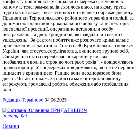
конфлікту поширюють у соціальних мережах. 3 червня в
одному із телеграм-каналів з'явилось відео, на якому група
підлітків штовхає, тягає за волосся та всіляко ображає дівчину.
Працівники Тернопільського районного управління поліції, за
допомогою аналітиків кримінального аналізу та інспекторів
ювенальної превенції, оперативно встановили особу
постраждалої та двох кривдників, які завдали їй тілесних
ушкоджень. "За фактом побиття вже розпочато кримінальне
провадження за частиною 2 статті 296 Кримінального кодексу
України, яка стосується хуліганства, вчиненого групою осіб.
Санкція цієї статті передбачає покарання у вигляді
позбавлення волі на строк до чотирьох років", - повідомляють
правоохоронці. У соцмережах повідомляють, що це не перший
інцидент з кривдницею. Раніше вона неодноразово била
дівчат. Читайте також: За побиття матері тернополянину
загрожують громадські роботи, обмеження або позбавлення
волі
Редакція Терміново
04.06.2025
trending_flat
Новини