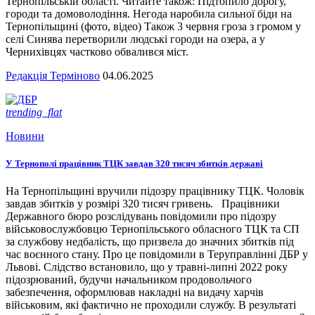
Тернопільській області. Читайте також: Підтопило дорогу,
городи та домоволодіння. Негода наробила сильної біди на
Тернопільщині (фото, відео) Також 3 червня гроза з громом у
селі Синява перетворили людські городи на озера, а у
Чернихівцях частково обвалився міст.
Редакція Терміново
04.06.2025
trending_flat
Новини
У Тернополі працівник ТЦК завдав 320 тисяч збитків державі
На Тернопільщині вручили підозру працівнику ТЦК. Чоловік
завдав збитків у розмірі 320 тисяч гривень. Працівники
Державного бюро розслідувань повідомили про підозру
військовослужбовцю Тернопільського обласного ТЦК та СП
за службову недбалість, що призвела до значних збитків під
час воєнного стану. Про це повідомили в Теруправлінні ДБР у
Львові. Слідство встановило, що у травні-липні 2022 року
підозрюваний, будучи начальником продовольчого
забезпечення, оформлював накладні на видачу харчів
військовим, які фактично не проходили службу. В результаті