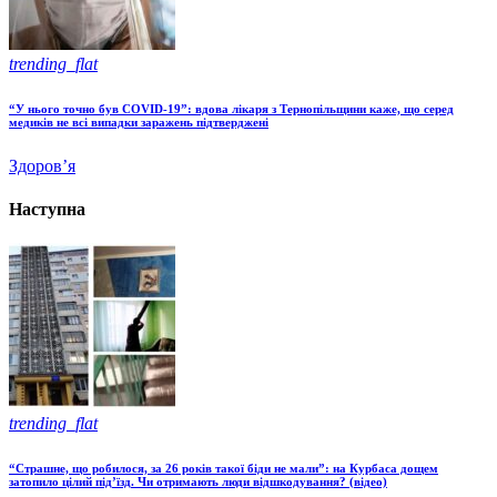
trending_flat
“У нього точно був COVID-19”: вдова лікаря з Тернопільщини каже, що серед
медиків не всі випадки заражень підтверджені
Здоров’я
Наступна
trending_flat
“Страшне, що робилося, за 26 років такої біди не мали”: на Курбаса дощем
затопило цілий під’їзд. Чи отримають люди відшкодування? (відео)