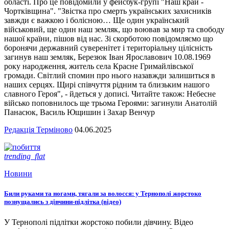
області. Про це повідомили у фейсбук-групі "Наш край -
Чортківщина". "Звістка про смерть українських захисників
завжди є важкою і болісною… Ще один український
військовий, ще один наш земляк, що воював за мир та свободу
нашої країни, пішов від нас. Зі скорботою повідомляємо що
боронячи державний суверенітет і територіальну цілісність
загинув наш земляк, Березюк Іван Ярославович 10.08.1969
року народження, житель села Красне Гримайлівської
громади. Світлий спомин про нього назавжди залишиться в
наших серцях. Щирі співчуття рідним та близьким нашого
славного Героя", - йдеться у дописі. Читайте також: Небесне
військо поповнилось ще трьома Героями: загинули Анатолій
Панасюк, Василь Ющишин і Захар Венчур
Редакція Терміново
04.06.2025
trending_flat
Новини
Били руками та ногами, тягали за волосся: у Тернополі жорстоко
познущались з дівчини-підлітка (відео)
У Тернополі підлітки жорстоко побили дівчину. Відео