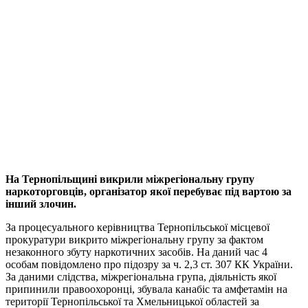
На Тернопільщині викрили міжрегіональну групу
наркоторговців, організатор якої перебуває під вартою за
інший злочин.
За процесуального керівництва Тернопільської місцевої
прокуратури викрито міжрегіональну групу за фактом
незаконного збуту наркотичних засобів. На даний час 4
особам повідомлено про підозру за ч. 2,3 ст. 307 КК України.
За даними слідства, міжрегіональна група, діяльність якої
припинили правоохоронці, збувала канабіс та амфетамін на
території Тернопільської та Хмельницької областей за