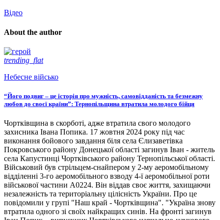
Відео
About the author
trending_flat
Небесне військо
“Його подвиг – це історія про мужність, самовідданість та безмежну
любов до своєї країни”: Тернопільщина втратила молодого бійця
Чортківщина в скорботі, адже втратила свого молодого
захисника Івана Попика. 17 жовтня 2024 року під час
виконання бойового завдання біля села Єлизаветівка
Покровського району Донецької області загинув Іван - житель
села Капустинці Чортківського району Тернопільської області.
Військовий був стрільцем-снайпером у 2-му аеромобільному
відділенні 3-го аеромобільного взводу 4-ї аеромобільної роти
військової частини А0224. Він віддав своє життя, захищаючи
незалежність та територіальну цілісність України. Про це
повідомили у групі "Наш край - Чортківщина". "Україна знову
втратила одного зі своїх найкращих синів. На фронті загинув