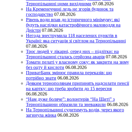
Тернопільщині цими вихідними
07.08.2026
На Кременеччині ледь не згорів будинок та
господарство
07.08.2026
Рівень води впав до історичного мінімуму: які
будуть наслідки катастрофічного маловоддя на
Дністрі
07.08.2026
Негода знеструмила 118 населених пунктів в
Україні: яка ситуація зі світлом на Тернопільщині
07.08.2026
Троє людей у лікарні, серед них – підлітки: на
Тернопільщині сталась серйозна аварія
07.08.2026
Томати пелаті у власному соку: як закрити на зиму
без оцту й кислоти
06.08.2026
ПриватБанк змінює правила переказів: що
потрібно знати
06.08.2026
Деяким тернополянам припинять надсилати пенсії
на картку: що треба зробити до 15 вересня
06.08.2026
“Нам дуже боляче”: волонтерів “На Щиті” з
Тернопільщини образили та зневажили
06.08.2026
На Тернопільщині судитимуть водія, через якого
загинула жінка
06.08.2026