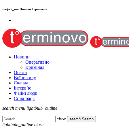
verified_user
Новини Тернополя
Новини
Оперативно
Кримінал
Освіта
Воїни тилу
Скандал
Інтерв’ю
Файні люди
Співпраця
search
menu
lightbulb_outline
close
search
Search
lightbulb_outline
close