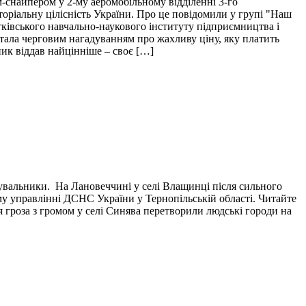
м-снайпером у 2-му аеромобільному відділенні 3-го
торіальну цілісність України. Про це повідомили у групі "Наш
тківського навчально-наукового інституту підприємництва і
і стала черговим нагадуванням про жахливу ціну, яку платить
пик віддав найцінніше – своє […]
тувальники. На Лановеччині у селі Влащинці після сильного
у управлінні ДСНС України у Тернопільській області. Читайте
я гроза з громом у селі Синява перетворили людські городи на