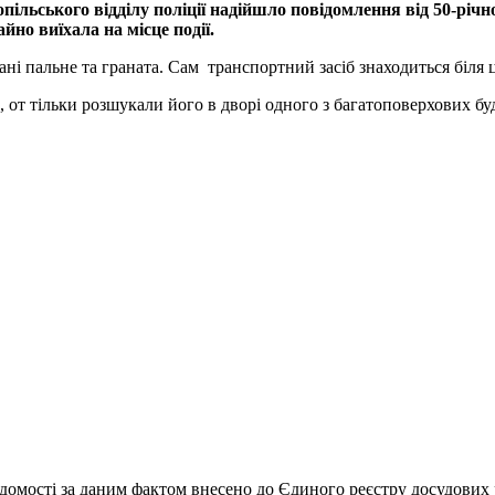
ільського відділу поліції надійшло повідомлення від 50-річн
йно виїхала на місце події.
вані пальне та граната. Сам транспортний засіб знаходиться біля 
 от тільки розшукали його в дворі одного з багатоповерхових буд
омості за даним фактом внесено до Єдиного реєстру досудових р