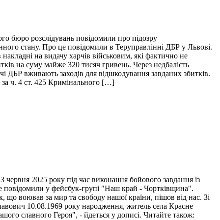
ого бюро розслідувань повідомили про підозру
нного стану. Про це повідомили в Теруправлінні ДБР у Львові.
накладні на видачу харчів військовим, які фактично не
итків на суму майже 320 тисяч гривень. Через недбалість
ідчі ДБР вживають заходів для відшкодування завданих збитків.
за ч. 4 ст. 425 Кримінального […]
 червня 2025 року під час виконання бойового завдання із
це повідомили у фейсбук-групі "Наш край - Чортківщина".
 що воював за мир та свободу нашої країни, пішов від нас. Зі
лавович 10.08.1969 року народження, житель села Красне
ого славного Героя", - йдеться у дописі. Читайте також: