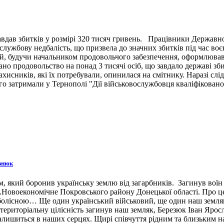
вдав збитків у розмірі 320 тисяч гривень. Працівники Державн
ужбову недбалість, що призвела до значних збитків під час воє
й, будучи начальником продовольчого забезпечення, оформлював 
ано продовольство на понад 3 тисячі осіб, що завдало державі зб
ахисників, які їх потребували, опинилася на смітнику. Наразі сл
 затримали у Тернополі "Дії військовослужбовця кваліфіковано 
знюк
 який боронив українську землю від загарбників. Загинув воїн 3
н.п.Новоекономічне Покровського району Донецької області. Про 
 болісною… Ще один український військовий, ще один наш земляк,
ериторіальну цілісність загинув наш земляк, Березюк Іван Ярос
лишиться в наших серцях. Щирі співчуття рідним та близьким наш