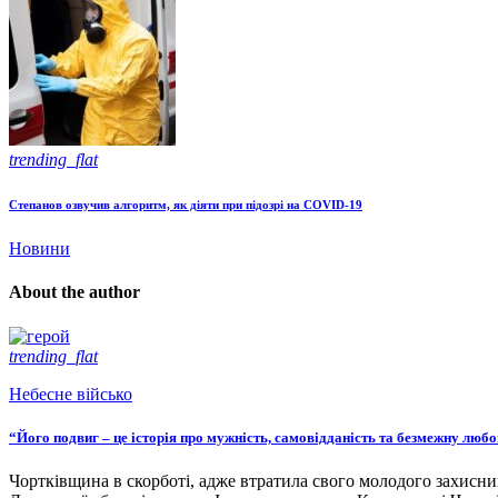
trending_flat
Степанов озвучив алгоритм, як діяти при підозрі на COVID-19
Новини
About the author
trending_flat
Небесне військо
“Його подвиг – це історія про мужність, самовідданість та безмежну люб
Чортківщина в скорботі, адже втратила свого молодого захисни