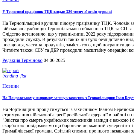
У Тернополі працівник ТЦК завдав 320 тисяч збитків державі
На Тернопільщині вручили підозру працівнику ТЦК. Чоловік за
військовослужбовцю Тернопільського обласного ТЦК та СП за сл
Слідство встановило, що у травні-липні 2022 року підозрювани
проходили службу. В результаті таких дій було безпідставно вид
посадовця, частина продуктів, замість того, щоб потрапити до з
Читайте також: СБУ та ДБР проводили масштабну операцію: кого
Редакція Терміново
04.06.2025
trending_flat
Новини
На Покровському напрямку загинув захисник з Тернопільщини Іван Бере
На Чортківщині прощатимуться із захисником Іваном Березюком,
стримування військової агресії російської федерації в районі 
"Звістка про смерть українських захисників завжди є важкою і
скорботою повідомляємо що боронячи державний суверенітет і т
Гримайлівської громади. Світлий спомин про нього назавжди за