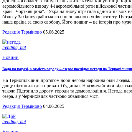
Донецької області загинув Іван - житель села Капустинці Чортк
аеромобільного взводу 4-ї аеромобільної роти військової части
край - Чортківщина". "Україна знову втратила одного зі своїх
бізнесу Західноукраїнського національного університету. Ця тра
наша країна за свою свободу. Його подвиг – це історія про мужн
Редакція Терміново
05.06.2025
trending_flat
Новини
Вода на порозі, а замість городу – озеро: наслідки негоди на Тернопільщи
На Тернопільщині протягом доби негода наробила біди людям. З
дощу підтопило два приватні будинки. Надзвичайники відкача
також: Підтопило дорогу, городи та домоволодіння. Негода наро
озера, а у Чернихівцях частково обвалився міст.
Редакція Терміново
04.06.2025
trending_flat
Новини