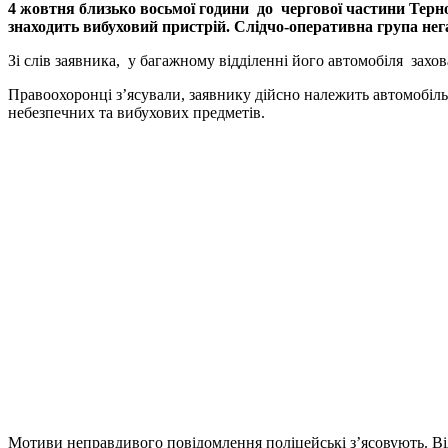
4 жовтня близько восьмої години до чергової частини Терноп
знаходить вибуховий пристрій. Слідчо-оперативна група нега
Зі слів заявника, у багажному відділенні його автомобіля захо
Правоохоронці з’ясували, заявнику дійсно належить автомобіль,
небезпечних та вибухових предметів.
Мотиви неправдивого повідомлення поліцейські з’ясовують. Від