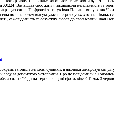
івського району Тернопільської області. Військовий був стрільце
ни А0224. Він віддав своє життя, захищаючи незалежність та тери
 найкращих синів. На фронті загинув Іван Попик – випускник Чор
гічна новина болем відгукнулася в серцях усіх, хто знав Івана, 
ість, самовідданість та безмежну любов до своєї країни. Іван По
ні
окрема затопила житлові будинки, її наслідки ліквідовували ря
ли воду за допомогою мотопомпи. Про це повідомили в Головном
била сильної біди на Тернопільщині (фото, відео) Також 3 червн