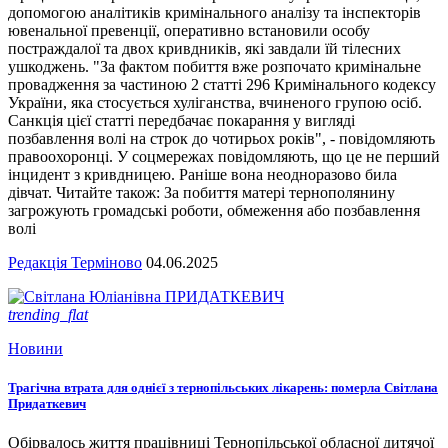
допомогою аналітиків кримінального аналізу та інспекторів
ювенальної превенції, оперативно встановили особу
постраждалої та двох кривдників, які завдали їй тілесних
ушкоджень. "За фактом побиття вже розпочато кримінальне
провадження за частиною 2 статті 296 Кримінального кодексу
України, яка стосується хуліганства, вчиненого групою осіб.
Санкція цієї статті передбачає покарання у вигляді
позбавлення волі на строк до чотирьох років", - повідомляють
правоохоронці. У соцмережах повідомляють, що це не перший
інцидент з кривдницею. Раніше вона неодноразово била
дівчат. Читайте також: За побиття матері тернополянину
загрожують громадські роботи, обмеження або позбавлення
волі
Редакція Терміново
04.06.2025
trending_flat
Новини
Трагічна втрата для однієї з тернопільських лікарень: померла Світлана
Придаткевич
Обірвалось життя працівниці Тернопільської обласної дитячої