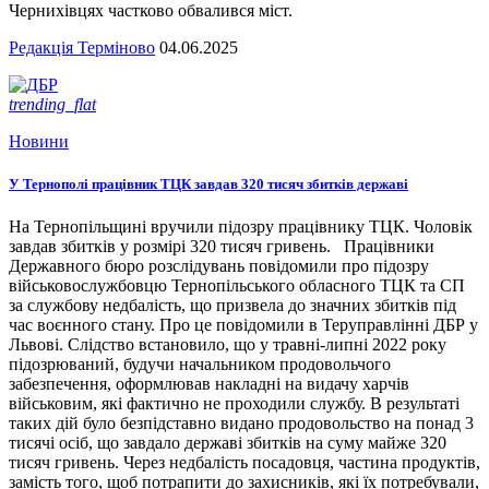
Чернихівцях частково обвалився міст.
Редакція Терміново
04.06.2025
trending_flat
Новини
У Тернополі працівник ТЦК завдав 320 тисяч збитків державі
На Тернопільщині вручили підозру працівнику ТЦК. Чоловік
завдав збитків у розмірі 320 тисяч гривень. Працівники
Державного бюро розслідувань повідомили про підозру
військовослужбовцю Тернопільського обласного ТЦК та СП
за службову недбалість, що призвела до значних збитків під
час воєнного стану. Про це повідомили в Теруправлінні ДБР у
Львові. Слідство встановило, що у травні-липні 2022 року
підозрюваний, будучи начальником продовольчого
забезпечення, оформлював накладні на видачу харчів
військовим, які фактично не проходили службу. В результаті
таких дій було безпідставно видано продовольство на понад 3
тисячі осіб, що завдало державі збитків на суму майже 320
тисяч гривень. Через недбалість посадовця, частина продуктів,
замість того, щоб потрапити до захисників, які їх потребували,