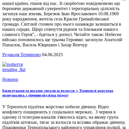
нашої країни, пішов від нас. Зі скорботою повідомляємо що
боронячи державний суверенітет і територіальну цілісність
загинув наш земляк, Березюк Іван Ярославович 10.08.1969
року народження, житель села Красне Гримайлівської
громади. Світлий спомин про нього назавжди залишиться в
наших серцях. Щирі співчуття рідним та близьким нашого
славного Героя", - йдеться у дописі. Читайте також: Небесне
військо поповнилось ще трьома Героями: загинули Анатолій
Панасюк, Василь Ющишин і Захар Венчур
Редакція Терміново
04.06.2025
trending_flat
Новини
Били руками та ногами, тягали за волосся: у Тернополі жорстоко
познущались з дівчини-підлітка (відео)
У Тернополі підлітки жорстоко побили дівчину. Відео
конфлікту поширюють у соціальних мережах. 3 червня в
одному із телеграм-каналів з'явилось відео, на якому група
підлітків штовхає, тягає за волосся та всіляко ображає дівчину.
Працівники Тернопільського районного управління поліції, за