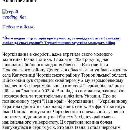
About the author
trending_flat
Небесне військо
“Його подвиг – це історія про мужність, самовідданість та безмежну
любов до своєї країни”: Тернопільщина втратила молодого бійця
Чортківщина в скорботі, адже втратила свого молодого
захисника Івана Попика. 17 жовтня 2024 року під час
виконання бойового завдання біля села Єлизаветівка
Покровського району Донецької області загинув Іван - житель
села Капустинці Чортківського району Тернопільської області.
Військовий був стрільцем-снайпером у 2-му аеромобільному
відділенні 3-го аеромобільного взводу 4-ї аеромобільної роти
військової частини А0224. Він віддав своє життя, захищаючи
незалежність та територіальну цілісність України. Про це
повідомили у групі "Наш край - Чортківщина". "Україна знову
втратила одного зі своїх найкращих синів. На фронті загинув
Іван Попик – випускник Чортківського навчально-наукового
інституту підприємництва і бізнесу Західноукраїнського
національного університету. Ця трагічна новина болем
відгукнулася в серцях усіх, хто знав Івана, і стала черговим