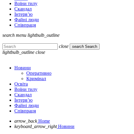
Воїни тилу
Скандал
Інтерв’ю
Файні люди
Співпраця
search
menu
lightbulb_outline
close
search
Search
lightbulb_outline
close
Новини
Оперативно
Кримінал
Освіта
Воїни тилу
Скандал
Інтерв’ю
Файні люди
Співпраця
arrow_back
Home
keyboard_arrow_right
Новини