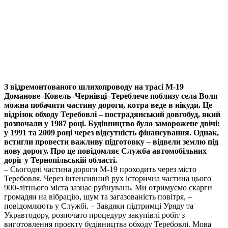
З відремонтованого шляхопроводу на трасі М-19
Доманове–Ковель–Чернівці–Тереблече поблизу села Воля
можна побачити частину дороги, котра веде в нікуди. Це
відрізок обходу Теребовлі – пострадянський довгобуд, який
розпочали у 1987 році. Будівництво було заморожене двічі:
у 1991 та 2009 році через відсутність фінансування. Однак,
встигли провести важливу підготовку – відвели землю під
нову дорогу. Про це повідомляє Служба автомобільних
доріг у Тернопільській області.
– Сьогодні частина дороги М-19 проходить через місто
Теребовля. Через інтенсивний рух історична частина цього
900-літнього міста зазнає руйнувань. Ми отримуємо скарги
громадян на вібрацію, шум та загазованість повітря, –
повідомляють у Службі. – Завдяки підтримці Уряду та
Укравтодору, розпочато процедуру закупівлі робіт з
виготовлення проєкту будівництва обходу Теребовлі. Мова