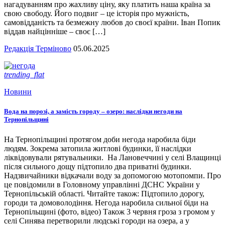
нагадуванням про жахливу ціну, яку платить наша країна за
свою свободу. Його подвиг – це історія про мужність,
самовідданість та безмежну любов до своєї країни. Іван Попик
віддав найцінніше – своє […]
Редакція Терміново
05.06.2025
trending_flat
Новини
Вода на порозі, а замість городу – озеро: наслідки негоди на
Тернопільщині
На Тернопільщині протягом доби негода наробила біди
людям. Зокрема затопила житлові будинки, її наслідки
ліквідовували рятувальники. На Лановеччині у селі Влащинці
після сильного дощу підтопило два приватні будинки.
Надзвичайники відкачали воду за допомогою мотопомпи. Про
це повідомили в Головному управлінні ДСНС України у
Тернопільській області. Читайте також: Підтопило дорогу,
городи та домоволодіння. Негода наробила сильної біди на
Тернопільщині (фото, відео) Також 3 червня гроза з громом у
селі Синява перетворили людські городи на озера, а у