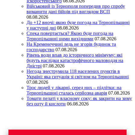
Іскоростенського
08.08.2026
Військовий із Тернополя попередив про спробу
виманити дані бійців під виглядом ВСП
08.08.2026
До +12 вночі: якою буде погода на Тернопільщині
у наступні дні
08.08.2026
Спека повертається? Якою буде погода на
Тернопільщині цими вихідними
07.08.2026
На Кременеччині ледь не згорів будинок та
господарство
07.08.2026
Рівень води впав до історичного мінімуму: які
будуть наслідки катастрофічного маловоддя на
Дністрі
07.08.2026
Негода знеструмила 118 населених пунктів в
Україні: яка ситуація зі світлом на Тернопільщині
07.08.2026
Троє людей у лікарні, серед них – підлітки: на
Тернопільщині сталась серйозна аварія
07.08.2026
Томати пелаті у власному соку: як закрити на зиму
без оцту й кислоти
06.08.2026