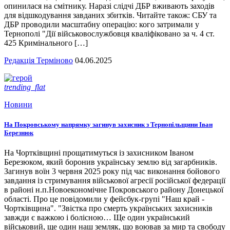
опинилася на смітнику. Наразі слідчі ДБР вживають заходів
для відшкодування завданих збитків. Читайте також: СБУ та
ДБР проводили масштабну операцію: кого затримали у
Тернополі "Дії військовослужбовця кваліфіковано за ч. 4 ст.
425 Кримінального […]
Редакція Терміново
04.06.2025
trending_flat
Новини
На Покровському напрямку загинув захисник з Тернопільщини Іван
Березнюк
На Чортківщині прощатимуться із захисником Іваном
Березюком, який боронив українську землю від загарбників.
Загинув воїн 3 червня 2025 року під час виконання бойового
завдання із стримування військової агресії російської федерації
в районі н.п.Новоекономічне Покровського району Донецької
області. Про це повідомили у фейсбук-групі "Наш край -
Чортківщина". "Звістка про смерть українських захисників
завжди є важкою і болісною… Ще один український
військовий, ще один наш земляк, що воював за мир та свободу