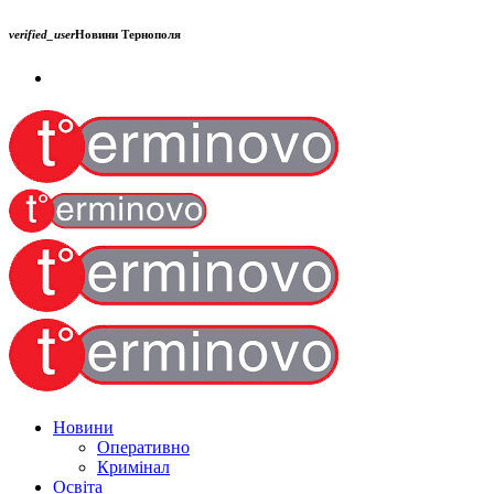
verified_user
Новини Тернополя
Новини
Оперативно
Кримінал
Освіта