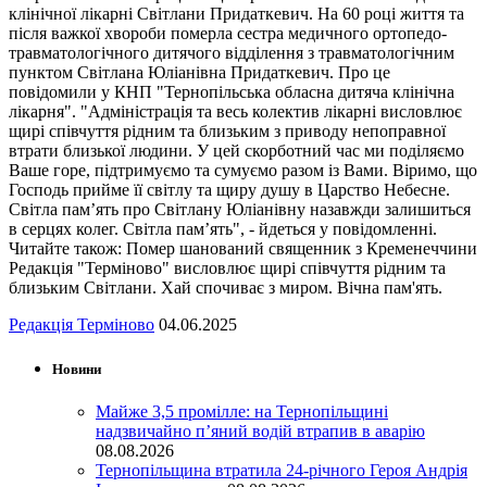
клінічної лікарні Світлани Придаткевич. На 60 році життя та
після важкої хвороби померла сестра медичного ортопедо-
травматологічного дитячого відділення з травматологічним
пунктом Світлана Юліанівна Придаткевич. Про це
повідомили у КНП "Тернопільська обласна дитяча клінічна
лікарня". "Адміністрація та весь колектив лікарні висловлює
щирі співчуття рідним та близьким з приводу непоправної
втрати близької людини. У цей скорботний час ми поділяємо
Ваше горе, підтримуємо та сумуємо разом із Вами. Віримо, що
Господь прийме її світлу та щиру душу в Царство Небесне.
Світла пам’ять про Світлану Юліанівну назавжди залишиться
в серцях колег. Світла пам’ять", - йдеться у повідомленні.
Читайте також: Помер шанований священник з Кременеччини
Редакція "Терміново" висловлює щирі співчуття рідним та
близьким Світлани. Хай спочиває з миром. Вічна пам'ять.
Редакція Терміново
04.06.2025
Новини
Майже 3,5 промілле: на Тернопільщині
надзвичайно п’яний водій втрапив в аварію
08.08.2026
Тернопільщина втратила 24-річного Героя Андрія