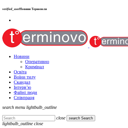
verified_user
Новини Тернополя
Новини
Оперативно
Кримінал
Освіта
Воїни тилу
Скандал
Інтерв’ю
Файні люди
Співпраця
search
menu
lightbulb_outline
close
search
Search
lightbulb_outline
close