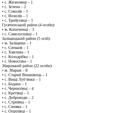
• с. Жизномир – 1
• с. Зелена – 2
• с. Соколів – 1
• с. Возилів – 1
• с. Трибухівці – 1
Гусятинський район (4 особи):
• м. Копичинці – 3
• с. Самолусківці – 1
Заліщицький район (5 осіб):
• м. Заліщики – 1
• с. Синьків – 1
• с. Хмелева – 1
• с. Колодрібка – 1
• с. Новосілка – 1
Збаразький район (22 особи):
• м. Збараж – 8
• с. Старий Вишнівець – 1
• с. Вищі Луб’янки – 1
• с. Бодаки – 1
• с. Чернихівці – 4
• с. Кретівці – 1
• с. Доброводи – 2
• с. Стриївка – 1
• с. Синява – 1
• с. Опрілівці – 1