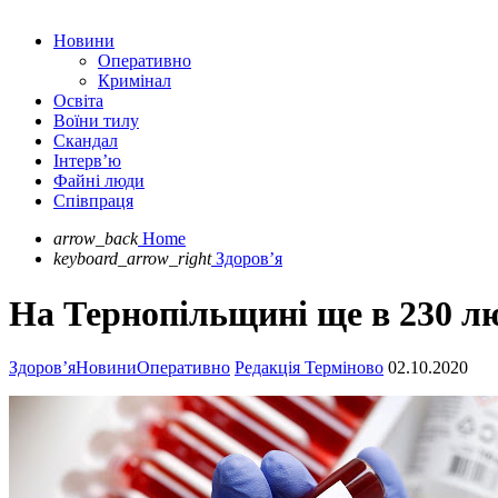
Новини
Оперативно
Кримінал
Освіта
Воїни тилу
Скандал
Інтерв’ю
Файні люди
Співпраця
arrow_back
Home
keyboard_arrow_right
Здоров’я
На Тернопільщині ще в 230 лю
Здоров’я
Новини
Оперативно
Редакція Терміново
02.10.2020