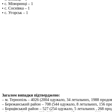
• с. Мізюринці – 1
• с. Соснівка – 1
• с. Угорськ – 1
Загалом випадки підтверджено:
– м. Тернопіль – 4026 (2004 одужало, 34 летальних, 1988 продо
– Бережанський район – 708 (544 одужало, 8 летальних, 156 пр
– Борщівський район – 527 (254 одужало, 5 летальних , 268 пр