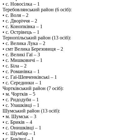
• с. Новосілка – 1
Теребовлянський район (6 осіб):
• с. Воля – 2
• с. Дворіччя – 2
• с. Конопківка – 1
• с. Острівець – 1
Тернопільський район (13 осіб):
• с. Велика Лука – 2
• смт Велика Березовиця – 2
• с. Великі Гаї – 3
• с. Мишковичі – 1
• с. Біла – 2
• с. Романівка – 1
• с. Гаї-Шевченківські – 1
• с. Серединки – 1
️Чортківський район (7 осіб):
• м. Чортків – 5
• с. Ридодуби – 1
• с. Улашківці – 1
Шумський район (13 осіб):
• м. Шумськ – 3
• с. Бриків – 4
• с. Онишківці – 1
• с. Шумбар – 1
• с. Биківці – 1