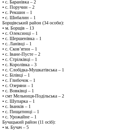
• с. Баранівка – 2
• с. Поручин – 2
• с. Рекшин – 1
• с. Шибалин – 1
Борщівський район (34 особи):
• м. Борщів – 13
• с. Олексинці – 1
• с. Шершенівка – 1
• с. Ланівці – 1
• с. Сков’ятин – 1
• с. Іване-Пусте – 2
• с. Стрілківці – 1
• с. Королівка – 3
• с. Слобідка-Мушкатівська – 1
• с. Білівці – 1
• с. Глибочок – 1
• с. Озеряни – 1
• с. Вовківці – 1
• смт Мельниця-Подільська – 2
• с. Шупарка – 1
• с. Іванків – 1
• с. Пищатинці – 1
• с. Урожайне – 1
Бучацький район (11 осіб):
• м. Бучач – 5