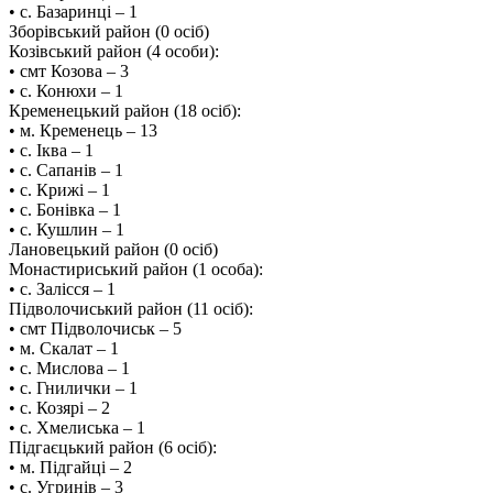
• с. Базаринці – 1
Зборівський район (0 осіб)
Козівський район (4 особи):
• смт Козова – 3
• с. Конюхи – 1
Кременецький район (18 осіб):
• м. Кременець – 13
• с. Іква – 1
• с. Сапанів – 1
• с. Крижі – 1
• с. Бонівка – 1
• с. Кушлин – 1
️Лановецький район (0 осіб)
️Монастириський район (1 особа):
• с. Залісся – 1
Підволочиський район (11 осіб):
• смт Підволочиськ – 5
• м. Скалат – 1
• с. Мислова – 1
• с. Гнилички – 1
• с. Козярі – 2
• с. Хмелиська – 1
Підгаєцький район (6 осіб):
• м. Підгайці – 2
• с. Угринів – 3