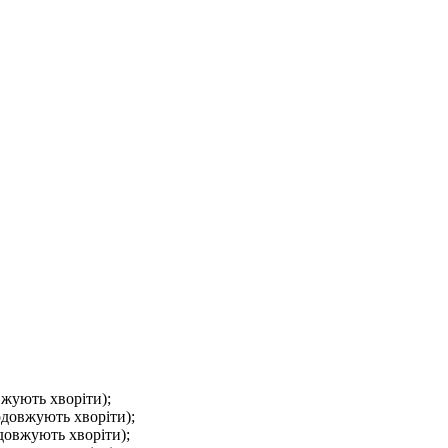
вжують хворіти);
одовжують хворіти);
одовжують хворіти);