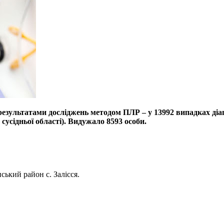
 результатами досліджень методом ПЛР – у 13992 випадках діаг
 сусідньої області). Видужало 8593 особи.
ський район с. Залісся.