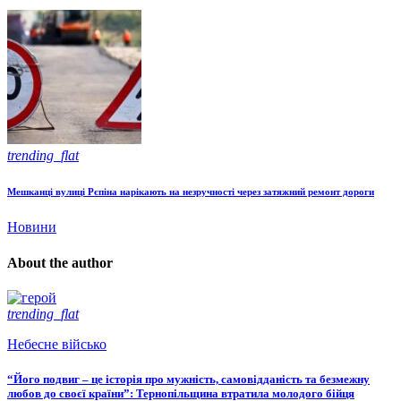
trending_flat
Мешканці вулиці Рєпіна нарікають на незручності через затяжний ремонт дороги
Новини
About the author
trending_flat
Небесне військо
“Його подвиг – це історія про мужність, самовідданість та безмежну
любов до своєї країни”: Тернопільщина втратила молодого бійця