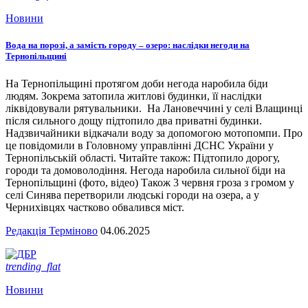
Новини
Вода на порозі, а замість городу – озеро: наслідки негоди на
Тернопільщині
На Тернопільщині протягом доби негода наробила біди
людям. Зокрема затопила житлові будинки, її наслідки
ліквідовували рятувальники. На Лановеччині у селі Влащинці
після сильного дощу підтопило два приватні будинки.
Надзвичайники відкачали воду за допомогою мотопомпи. Про
це повідомили в Головному управлінні ДСНС України у
Тернопільській області. Читайте також: Підтопило дорогу,
городи та домоволодіння. Негода наробила сильної біди на
Тернопільщині (фото, відео) Також 3 червня гроза з громом у
селі Синява перетворили людські городи на озера, а у
Чернихівцях частково обвалився міст.
Редакція Терміново
04.06.2025
trending_flat
Новини