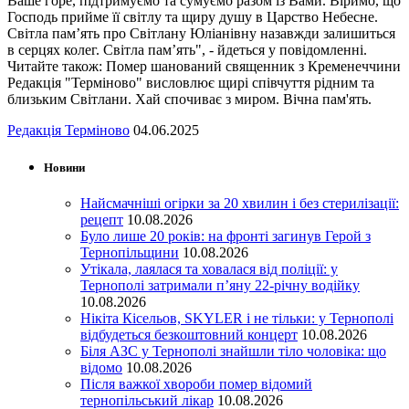
Ваше горе, підтримуємо та сумуємо разом із Вами. Віримо, що
Господь прийме її світлу та щиру душу в Царство Небесне.
Світла пам’ять про Світлану Юліанівну назавжди залишиться
в серцях колег. Світла пам’ять", - йдеться у повідомленні.
Читайте також: Помер шанований священник з Кременеччини
Редакція "Терміново" висловлює щирі співчуття рідним та
близьким Світлани. Хай спочиває з миром. Вічна пам'ять.
Редакція Терміново
04.06.2025
Новини
Найсмачніші огірки за 20 хвилин і без стерилізації:
рецепт
10.08.2026
Було лише 20 років: на фронті загинув Герой з
Тернопільщини
10.08.2026
Утікала, лаялася та ховалася від поліції: у
Тернополі затримали п’яну 22-річну водійку
10.08.2026
Нікіта Кісельов, SKYLER і не тільки: у Тернополі
відбудеться безкоштовний концерт
10.08.2026
Біля АЗС у Тернополі знайшли тіло чоловіка: що
відомо
10.08.2026
Після важкої хвороби помер відомий
тернопільський лікар
10.08.2026