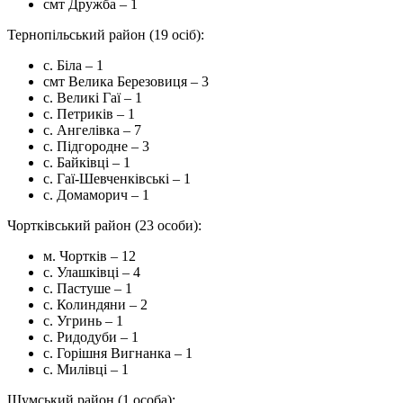
смт Дружба – 1
Тернопільський район (19 осіб):
с. Біла – 1
смт Велика Березовиця – 3
с. Великі Гаї – 1
с. Петриків – 1
с. Ангелівка – 7
с. Підгородне – 3
с. Байківці – 1
с. Гаї-Шевченківські – 1
с. Домаморич – 1
Чортківський район (23 особи):
м. Чортків – 12
с. Улашківці – 4
с. Пастуше – 1
с. Колиндяни – 2
с. Угринь – 1
с. Ридодуби – 1
с. Горішня Вигнанка – 1
с. Милівці – 1
Шумський район (1 особа):