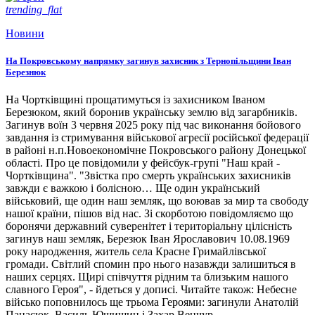
trending_flat
Новини
На Покровському напрямку загинув захисник з Тернопільщини Іван
Березнюк
На Чортківщині прощатимуться із захисником Іваном
Березюком, який боронив українську землю від загарбників.
Загинув воїн 3 червня 2025 року під час виконання бойового
завдання із стримування військової агресії російської федерації
в районі н.п.Новоекономічне Покровського району Донецької
області. Про це повідомили у фейсбук-групі "Наш край -
Чортківщина". "Звістка про смерть українських захисників
завжди є важкою і болісною… Ще один український
військовий, ще один наш земляк, що воював за мир та свободу
нашої країни, пішов від нас. Зі скорботою повідомляємо що
боронячи державний суверенітет і територіальну цілісність
загинув наш земляк, Березюк Іван Ярославович 10.08.1969
року народження, житель села Красне Гримайлівської
громади. Світлий спомин про нього назавжди залишиться в
наших серцях. Щирі співчуття рідним та близьким нашого
славного Героя", - йдеться у дописі. Читайте також: Небесне
військо поповнилось ще трьома Героями: загинули Анатолій
Панасюк, Василь Ющишин і Захар Венчур