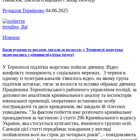
Редакція Терміново
04.06.2025
trending_flat
Новини
Били руками та ногами, тягали за волосся: у Тернополі жорстоко
познущались з дівчини-підлітка (відео)
У Тернополі підлітки жорстоко побили дівчину. Відео
конфлікту поширюють у соціальних мережах. 3 червня в
одному із телеграм-каналів з'явилось відео, на якому група
підлітків штовхає, тягає за волосся та всіляко ображає дівчину.
Працівники Тернопільського районного управління поліції, за
допомогою аналітиків кримінального аналізу та інспекторів
ювенальної превенції, оперативно встановили особу
постраждалої та двох кривдників, які завдали їй тілесних
ушкоджень. "За фактом побиття вже розпочато кримінальне
провадження за частиною 2 статті 296 Кримінального кодексу
України, яка стосується хуліганства, вчиненого групою осіб.
Санкція цієї статті передбачає покарання у вигляді
позбавлення волі на строк до чотирьох років", - повідомляють