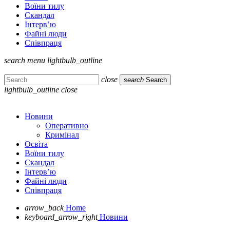
Воїни тилу
Скандал
Інтерв’ю
Файні люди
Співпраця
search
menu
lightbulb_outline
close
search
Search
lightbulb_outline
close
Новини
Оперативно
Кримінал
Освіта
Воїни тилу
Скандал
Інтерв’ю
Файні люди
Співпраця
arrow_back
Home
keyboard_arrow_right
Новини