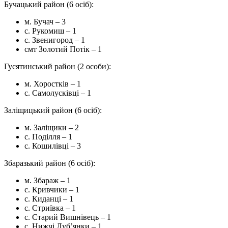
Бучацький район (6 осіб):
м. Бучач – 3
с. Рукомиш – 1
с. Звенигород – 1
смт Золотий Потік – 1
Гусятинський район (2 особи):
м. Хоростків – 1
с. Самолусківці – 1
Заліщицький район (6 осіб):
м. Заліщики – 2
с. Поділля – 1
с. Кошилівці – 3
Збаразький район (6 осіб):
м. Збараж – 1
с. Кривчики – 1
с. Киданці – 1
с. Стриївка – 1
с. Старий Вишнівець – 1
с. Нижчі Луб’янки – 1