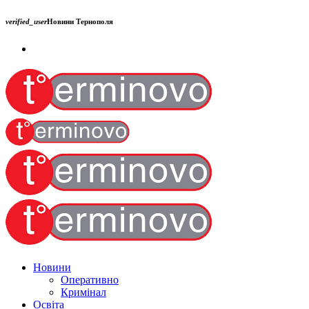
verified_user
Новини Тернополя
Новини
Оперативно
Кримінал
Освіта