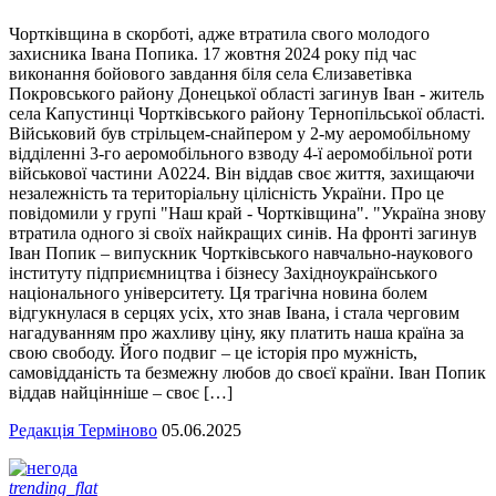
Чортківщина в скорботі, адже втратила свого молодого
захисника Івана Попика. 17 жовтня 2024 року під час
виконання бойового завдання біля села Єлизаветівка
Покровського району Донецької області загинув Іван - житель
села Капустинці Чортківського району Тернопільської області.
Військовий був стрільцем-снайпером у 2-му аеромобільному
відділенні 3-го аеромобільного взводу 4-ї аеромобільної роти
військової частини А0224. Він віддав своє життя, захищаючи
незалежність та територіальну цілісність України. Про це
повідомили у групі "Наш край - Чортківщина". "Україна знову
втратила одного зі своїх найкращих синів. На фронті загинув
Іван Попик – випускник Чортківського навчально-наукового
інституту підприємництва і бізнесу Західноукраїнського
національного університету. Ця трагічна новина болем
відгукнулася в серцях усіх, хто знав Івана, і стала черговим
нагадуванням про жахливу ціну, яку платить наша країна за
свою свободу. Його подвиг – це історія про мужність,
самовідданість та безмежну любов до своєї країни. Іван Попик
віддав найцінніше – своє […]
Редакція Терміново
05.06.2025
trending_flat