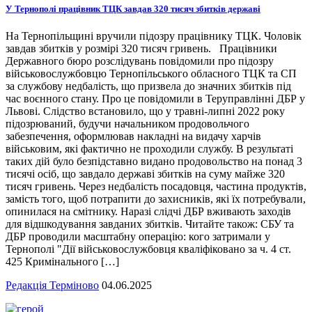
У Тернополі працівник ТЦК завдав 320 тисяч збитків державі
На Тернопільщині вручили підозру працівнику ТЦК. Чоловік
завдав збитків у розмірі 320 тисяч гривень. Працівники
Державного бюро розслідувань повідомили про підозру
військовослужбовцю Тернопільського обласного ТЦК та СП
за службову недбалість, що призвела до значних збитків під
час воєнного стану. Про це повідомили в Теруправлінні ДБР у
Львові. Слідство встановило, що у травні-липні 2022 року
підозрюваний, будучи начальником продовольчого
забезпечення, оформлював накладні на видачу харчів
військовим, які фактично не проходили службу. В результаті
таких дій було безпідставно видано продовольство на понад 3
тисячі осіб, що завдало державі збитків на суму майже 320
тисяч гривень. Через недбалість посадовця, частина продуктів,
замість того, щоб потрапити до захисників, які їх потребували,
опинилася на смітнику. Наразі слідчі ДБР вживають заходів
для відшкодування завданих збитків. Читайте також: СБУ та
ДБР проводили масштабну операцію: кого затримали у
Тернополі "Дії військовослужбовця кваліфіковано за ч. 4 ст.
425 Кримінального […]
Редакція Терміново
04.06.2025