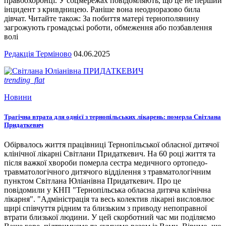
правоохоронці. У соцмережах повідомляють, що це не перший
інцидент з кривдницею. Раніше вона неодноразово била
дівчат. Читайте також: За побиття матері тернополянину
загрожують громадські роботи, обмеження або позбавлення
волі
Редакція Терміново
04.06.2025
trending_flat
Новини
Трагічна втрата для однієї з тернопільських лікарень: померла Світлана
Придаткевич
Обірвалось життя працівниці Тернопільської обласної дитячої
клінічної лікарні Світлани Придаткевич. На 60 році життя та
після важкої хвороби померла сестра медичного ортопедо-
травматологічного дитячого відділення з травматологічним
пунктом Світлана Юліанівна Придаткевич. Про це
повідомили у КНП "Тернопільська обласна дитяча клінічна
лікарня". "Адміністрація та весь колектив лікарні висловлює
щирі співчуття рідним та близьким з приводу непоправної
втрати близької людини. У цей скорботний час ми поділяємо