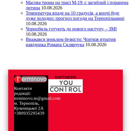
Масова троща на трасі М-19: є загиблий і поранена
дитина
10.08.2026
Температура впаде на 10 градусів, а вночі буде
дуже холодно: прогноз погоди на Тернопільщині
10.08.2026
Чорнобиль готують до нового наступу, – ЗМІ
10.08.2026
Вважався зниклим безвісти: Чортків втратив
навідника Романа Склярчука
10.08.2026
ПАРТНЕРИ
Контакти
редакції:
terminovo.te@gmail.com
м. Тернопіль,
Кульчицької 2А
+380935295439