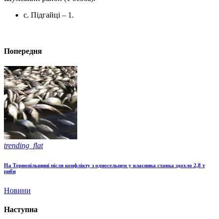
с. Підгайці – 1.
Попередня
trending_flat
На Тернопільщині після конфлікту з односельцем у власника ставка здохло 2,8 т
риби
Новини
Наступна