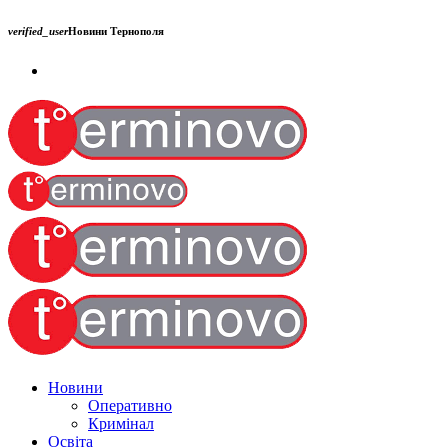
verified_user
Новини Тернополя
Новини
Оперативно
Кримінал
Освіта