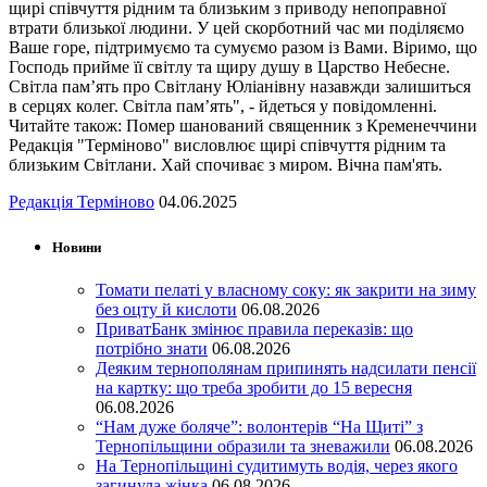
щирі співчуття рідним та близьким з приводу непоправної
втрати близької людини. У цей скорботний час ми поділяємо
Ваше горе, підтримуємо та сумуємо разом із Вами. Віримо, що
Господь прийме її світлу та щиру душу в Царство Небесне.
Світла пам’ять про Світлану Юліанівну назавжди залишиться
в серцях колег. Світла пам’ять", - йдеться у повідомленні.
Читайте також: Помер шанований священник з Кременеччини
Редакція "Терміново" висловлює щирі співчуття рідним та
близьким Світлани. Хай спочиває з миром. Вічна пам'ять.
Редакція Терміново
04.06.2025
Новини
Томати пелаті у власному соку: як закрити на зиму
без оцту й кислоти
06.08.2026
ПриватБанк змінює правила переказів: що
потрібно знати
06.08.2026
Деяким тернополянам припинять надсилати пенсії
на картку: що треба зробити до 15 вересня
06.08.2026
“Нам дуже боляче”: волонтерів “На Щиті” з
Тернопільщини образили та зневажили
06.08.2026
На Тернопільщині судитимуть водія, через якого
загинула жінка
06.08.2026