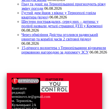
Град та дощі: на Тернопільщині прогнозують різку
зміну погоди
06.08.2026
Густий дим йшов з вікна: у Тернополі горіла
квартира (відео)
06.08.2026
Шестеро постраждалих, серед них – дитина: у
поліції назвали деталі страшної ДТП у Кременці
06.08.2026
Через обміління Дністра оголився радянський
цвинтар та кораблі часів 2 світової (відео)
06.08.2026
15-річного волонтера з Тернопільщини відзначили
церковною нагородою за допомогу ЗСУ
06.08.2026
ПАРТНЕРИ
Контакти
редакції:
terminovo.te@gmail.com
м. Тернопіль,
Кульчицької 2А