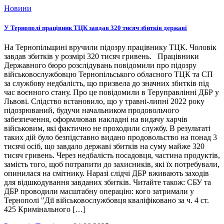
Новини
У Тернополі працівник ТЦК завдав 320 тисяч збитків державі
На Тернопільщині вручили підозру працівнику ТЦК. Чоловік
завдав збитків у розмірі 320 тисяч гривень. Працівники
Державного бюро розслідувань повідомили про підозру
військовослужбовцю Тернопільського обласного ТЦК та СП
за службову недбалість, що призвела до значних збитків під
час воєнного стану. Про це повідомили в Теруправлінні ДБР у
Львові. Слідство встановило, що у травні-липні 2022 року
підозрюваний, будучи начальником продовольчого
забезпечення, оформлював накладні на видачу харчів
військовим, які фактично не проходили службу. В результаті
таких дій було безпідставно видано продовольство на понад 3
тисячі осіб, що завдало державі збитків на суму майже 320
тисяч гривень. Через недбалість посадовця, частина продуктів,
замість того, щоб потрапити до захисників, які їх потребували,
опинилася на смітнику. Наразі слідчі ДБР вживають заходів
для відшкодування завданих збитків. Читайте також: СБУ та
ДБР проводили масштабну операцію: кого затримали у
Тернополі "Дії військовослужбовця кваліфіковано за ч. 4 ст.
425 Кримінального […]