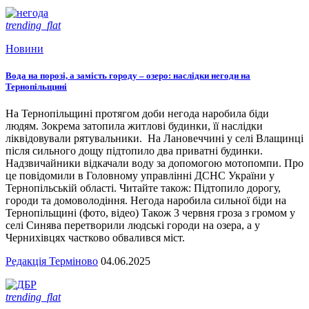
trending_flat
Новини
Вода на порозі, а замість городу – озеро: наслідки негоди на
Тернопільщині
На Тернопільщині протягом доби негода наробила біди
людям. Зокрема затопила житлові будинки, її наслідки
ліквідовували рятувальники. На Лановеччині у селі Влащинці
після сильного дощу підтопило два приватні будинки.
Надзвичайники відкачали воду за допомогою мотопомпи. Про
це повідомили в Головному управлінні ДСНС України у
Тернопільській області. Читайте також: Підтопило дорогу,
городи та домоволодіння. Негода наробила сильної біди на
Тернопільщині (фото, відео) Також 3 червня гроза з громом у
селі Синява перетворили людські городи на озера, а у
Чернихівцях частково обвалився міст.
Редакція Терміново
04.06.2025
trending_flat