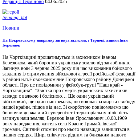
Редакція Терміново
04.06.2025
trending_flat
Новини
На Покровському напрямку загинув захисник з Тернопільщини Іван
Березнюк
На Чортківщині прощатимуться із захисником Іваном
Березюком, який боронив українську землю від загарбників.
Загинув воїн 3 червня 2025 року під час виконання бойового
завдання із стримування військової агресії російської федерації
в районі н.п.Новоекономічне Покровського району Донецької
області. Про це повідомили у фейсбук-групі "Наш край -
Чортківщина". "Звістка про смерть українських захисників
завжди є важкою і болісною… Ще один український
військовий, ще один наш земляк, що воював за мир та свободу
нашої країни, пішов від нас. Зі скорботою повідомляємо що
боронячи державний суверенітет і територіальну цілісність
загинув наш земляк, Березюк Іван Ярославович 10.08.1969
року народження, житель села Красне Гримайлівської
громади. Світлий спомин про нього назавжди залишиться в
наших серцях. Щирі співчуття рідним та близьким нашого