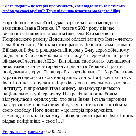
“Його подвиг – це історія про мужність, самовідданість та безмежну
любов до своєї країни”: Тернопільщина втратила молодого бійця
Чортківщина в скорботі, адже втратила свого молодого
захисника Івана Попика. 17 жовтня 2024 року під час
виконання бойового завдання біля села Єлизаветівка
Покровського району Донецької області загинув Іван - житель
села Капустинці Чортківського району Тернопільської області.
Військовий був стрільцем-снайпером у 2-му аеромобільному
відділенні 3-го аеромобільного взводу 4-ї аеромобільної роти
військової частини А0224. Він віддав своє життя, захищаючи
незалежність та територіальну цілісність України. Про це
повідомили у групі "Наш край - Чортківщина". "Україна знову
втратила одного зі своїх найкращих синів. На фронті загинув
Іван Попик – випускник Чортківського навчально-наукового
інституту підприємництва і бізнесу Західноукраїнського
національного університету. Ця трагічна новина болем
відгукнулася в серцях усіх, хто знав Івана, і стала черговим
нагадуванням про жахливу ціну, яку платить наша країна за
свою свободу. Його подвиг – це історія про мужність,
самовідданість та безмежну любов до своєї країни. Іван Попик
віддав найцінніше – своє […]
Редакція Терміново
05.06.2025