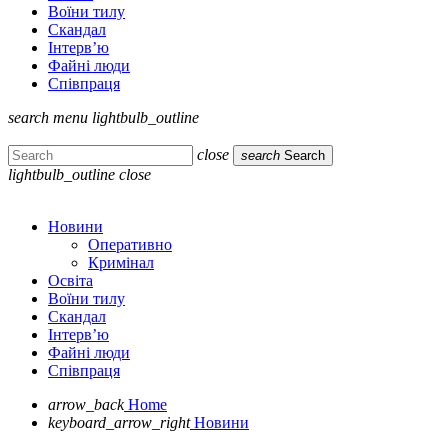
Воїни тилу
Скандал
Інтерв’ю
Файні люди
Співпраця
search
menu
lightbulb_outline
close
search
Search
lightbulb_outline
close
Новини
Оперативно
Кримінал
Освіта
Воїни тилу
Скандал
Інтерв’ю
Файні люди
Співпраця
arrow_back
Home
keyboard_arrow_right
Новини