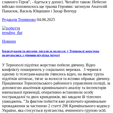
славного Героя", - йдеться у дописі. Читайте також: Небесне
військо поповнилось ще трьома Героями: загинули Анатолій
Панасюк, Василь Ющишин і Захар Венчур
Редакція Терміново
04.06.2025
trending_flat
Новини
Били руками та ногами, тягали за волосся: у Тернополі жорстоко
познущались з дівчини-підлітка (відео)
У Тернополі підлітки жорстоко побили дівчину. Відео
конфлікту поширюють у соціальних мережах. 3 червня в
одному із телеграм-каналів з'явилось відео, на якому група
підлітків штовхає, тягає за волосся та всіляко ображає дівчину.
Працівники Тернопільського районного управління поліції, за
допомогою аналітиків кримінального аналізу та інспекторів
ювенальної превенції, оперативно встановили особу
постраждалої та двох кривдників, які завдали їй тілесних
ушкоджень. "За фактом побиття вже розпочато кримінальне
провадження за частиною 2 статті 296 Кримінального кодексу
України, яка стосується хуліганства, вчиненого групою осіб.