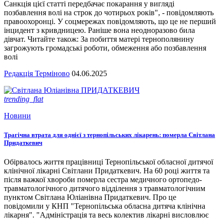
Санкція цієї статті передбачає покарання у вигляді
позбавлення волі на строк до чотирьох років", - повідомляють
правоохоронці. У соцмережах повідомляють, що це не перший
інцидент з кривдницею. Раніше вона неодноразово била
дівчат. Читайте також: За побиття матері тернополянину
загрожують громадські роботи, обмеження або позбавлення
волі
Редакція Терміново
04.06.2025
trending_flat
Новини
Трагічна втрата для однієї з тернопільських лікарень: померла Світлана
Придаткевич
Обірвалось життя працівниці Тернопільської обласної дитячої
клінічної лікарні Світлани Придаткевич. На 60 році життя та
після важкої хвороби померла сестра медичного ортопедо-
травматологічного дитячого відділення з травматологічним
пунктом Світлана Юліанівна Придаткевич. Про це
повідомили у КНП "Тернопільська обласна дитяча клінічна
лікарня". "Адміністрація та весь колектив лікарні висловлює