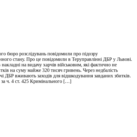
ого бюро розслідувань повідомили про підозру
нного стану. Про це повідомили в Теруправлінні ДБР у Львові.
накладні на видачу харчів військовим, які фактично не
итків на суму майже 320 тисяч гривень. Через недбалість
ідчі ДБР вживають заходів для відшкодування завданих збитків.
за ч. 4 ст. 425 Кримінального […]