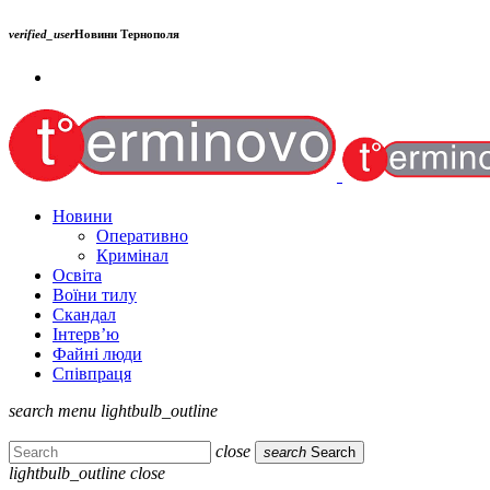
verified_user
Новини Тернополя
Новини
Оперативно
Кримінал
Освіта
Воїни тилу
Скандал
Інтерв’ю
Файні люди
Співпраця
search
menu
lightbulb_outline
close
search
Search
lightbulb_outline
close