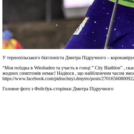
У тернопільського біатлоніста Дмитра Підручного – коронавіру
“Моя поїздка в Wiesbaden та участь в гонці ” City Biathlon” ,
жодних симптомів немає! Надіюся , що найближчим часом змож
https://www.facebook.com/pidruchnyi.dmytro/posts/2701656080092
Головне фото з Фейсбук-сторінки Дмитра Підручного