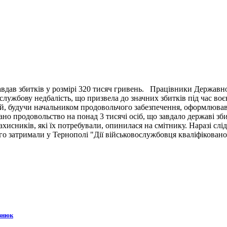
вдав збитків у розмірі 320 тисяч гривень. Працівники Державн
ужбову недбалість, що призвела до значних збитків під час воє
й, будучи начальником продовольчого забезпечення, оформлював 
ано продовольство на понад 3 тисячі осіб, що завдало державі зб
ахисників, які їх потребували, опинилася на смітнику. Наразі сл
 затримали у Тернополі "Дії військовослужбовця кваліфіковано 
знюк