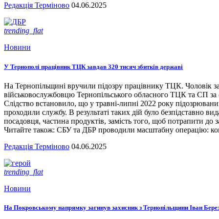
Редакція Терміново
04.06.2025
trending_flat
Новини
У Тернополі працівник ТЦК завдав 320 тисяч збитків державі
На Тернопільщині вручили підозру працівнику ТЦК. Чоловік за
військовослужбовцю Тернопільського обласного ТЦК та СП за сл
Слідство встановило, що у травні-липні 2022 року підозрювани
проходили службу. В результаті таких дій було безпідставно вид
посадовця, частина продуктів, замість того, щоб потрапити до з
Читайте також: СБУ та ДБР проводили масштабну операцію: кого
Редакція Терміново
04.06.2025
trending_flat
Новини
На Покровському напрямку загинув захисник з Тернопільщини Іван Бере