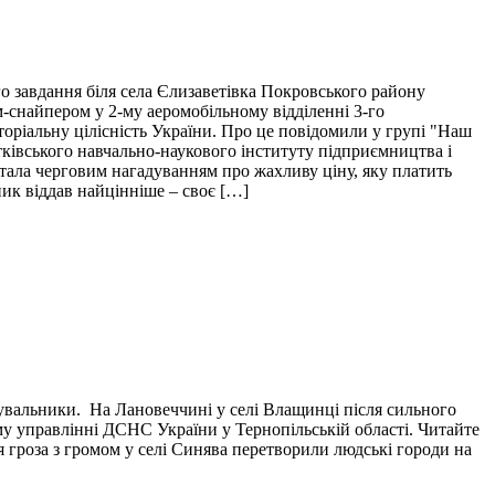
о завдання біля села Єлизаветівка Покровського району
м-снайпером у 2-му аеромобільному відділенні 3-го
торіальну цілісність України. Про це повідомили у групі "Наш
тківського навчально-наукового інституту підприємництва і
і стала черговим нагадуванням про жахливу ціну, яку платить
пик віддав найцінніше – своє […]
тувальники. На Лановеччині у селі Влащинці після сильного
у управлінні ДСНС України у Тернопільській області. Читайте
я гроза з громом у селі Синява перетворили людські городи на