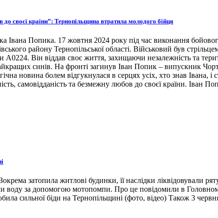
ов до своєї країни”: Тернопільщина втратила молодого бійця
ка Івана Попика. 17 жовтня 2024 року під час виконання бойовог
івського району Тернопільської області. Військовий був стрільце
ни А0224. Він віддав своє життя, захищаючи незалежність та тери
 найкращих синів. На фронті загинув Іван Попик – випускник Чор
гічна новина болем відгукнулася в серцях усіх, хто знав Івана, 
ість, самовідданість та безмежну любов до своєї країни. Іван По
ні
окрема затопила житлові будинки, її наслідки ліквідовували ря
ли воду за допомогою мотопомпи. Про це повідомили в Головном
била сильної біди на Тернопільщині (фото, відео) Також 3 червн