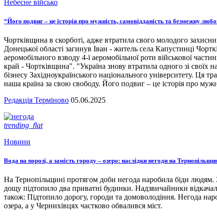
Небесне військо
“Його подвиг – це історія про мужність, самовідданість та безмежну люб
Чортківщина в скорботі, адже втратила свого молодого захисни
Донецької області загинув Іван - житель села Капустинці Чортк
аеромобільного взводу 4-ї аеромобільної роти військової части
край - Чортківщина". "Україна знову втратила одного зі своїх
бізнесу Західноукраїнського національного університету. Ця тра
наша країна за свою свободу. Його подвиг – це історія про мужн
Редакція Терміново
05.06.2025
trending_flat
Новини
Вода на порозі, а замість городу – озеро: наслідки негоди на Тернопільщи
На Тернопільщині протягом доби негода наробила біди людям. З
дощу підтопило два приватні будинки. Надзвичайники відкача
також: Підтопило дорогу, городи та домоволодіння. Негода наро
озера, а у Чернихівцях частково обвалився міст.