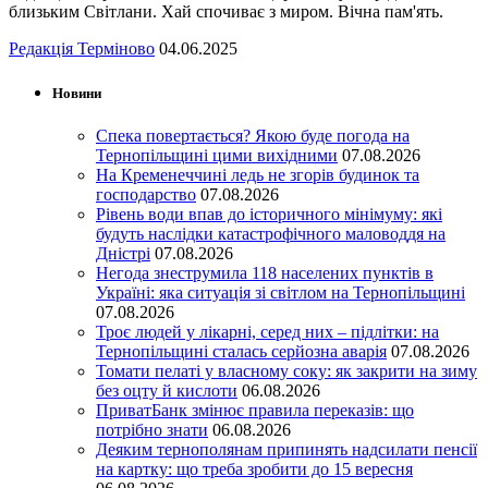
близьким Світлани. Хай спочиває з миром. Вічна пам'ять.
Редакція Терміново
04.06.2025
Новини
Спека повертається? Якою буде погода на
Тернопільщині цими вихідними
07.08.2026
На Кременеччині ледь не згорів будинок та
господарство
07.08.2026
Рівень води впав до історичного мінімуму: які
будуть наслідки катастрофічного маловоддя на
Дністрі
07.08.2026
Негода знеструмила 118 населених пунктів в
Україні: яка ситуація зі світлом на Тернопільщині
07.08.2026
Троє людей у лікарні, серед них – підлітки: на
Тернопільщині сталась серйозна аварія
07.08.2026
Томати пелаті у власному соку: як закрити на зиму
без оцту й кислоти
06.08.2026
ПриватБанк змінює правила переказів: що
потрібно знати
06.08.2026
Деяким тернополянам припинять надсилати пенсії
на картку: що треба зробити до 15 вересня