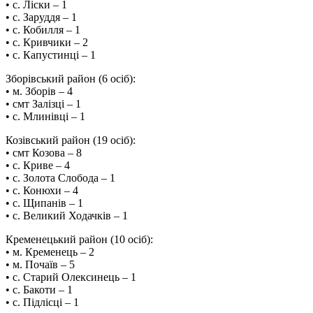
• с. Ліски – 1
• с. Заруддя – 1
• с. Кобилля – 1
• с. Кривчики – 2
• с. Капустинці – 1
Зборівський район (6 осіб):
• м. Зборів – 4
• смт Залізці – 1
• с. Млинівці – 1
Козівський район (19 осіб):
• смт Козова – 8
• с. Криве – 4
• с. Золота Слобода – 1
• с. Конюхи – 4
• с. Щипанів – 1
• с. Великий Ходачків – 1
Кременецький район (10 осіб):
• м. Кременець – 2
• м. Почаїв – 5
• с. Старий Олексинець – 1
• с. Бакоти – 1
• с. Підлісці – 1