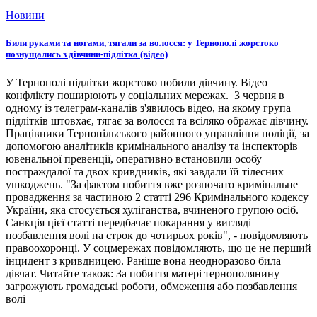
Новини
Били руками та ногами, тягали за волосся: у Тернополі жорстоко
познущались з дівчини-підлітка (відео)
У Тернополі підлітки жорстоко побили дівчину. Відео
конфлікту поширюють у соціальних мережах. 3 червня в
одному із телеграм-каналів з'явилось відео, на якому група
підлітків штовхає, тягає за волосся та всіляко ображає дівчину.
Працівники Тернопільського районного управління поліції, за
допомогою аналітиків кримінального аналізу та інспекторів
ювенальної превенції, оперативно встановили особу
постраждалої та двох кривдників, які завдали їй тілесних
ушкоджень. "За фактом побиття вже розпочато кримінальне
провадження за частиною 2 статті 296 Кримінального кодексу
України, яка стосується хуліганства, вчиненого групою осіб.
Санкція цієї статті передбачає покарання у вигляді
позбавлення волі на строк до чотирьох років", - повідомляють
правоохоронці. У соцмережах повідомляють, що це не перший
інцидент з кривдницею. Раніше вона неодноразово била
дівчат. Читайте також: За побиття матері тернополянину
загрожують громадські роботи, обмеження або позбавлення
волі