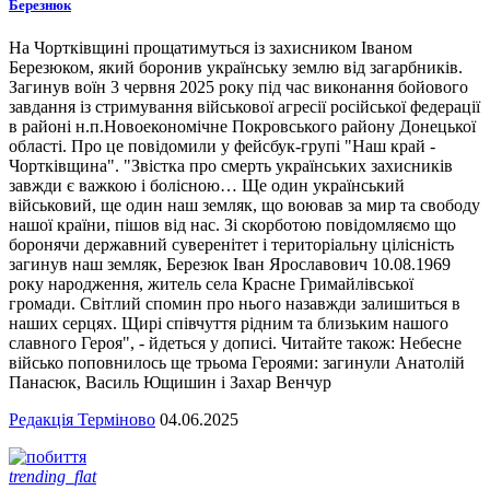
Березнюк
На Чортківщині прощатимуться із захисником Іваном
Березюком, який боронив українську землю від загарбників.
Загинув воїн 3 червня 2025 року під час виконання бойового
завдання із стримування військової агресії російської федерації
в районі н.п.Новоекономічне Покровського району Донецької
області. Про це повідомили у фейсбук-групі "Наш край -
Чортківщина". "Звістка про смерть українських захисників
завжди є важкою і болісною… Ще один український
військовий, ще один наш земляк, що воював за мир та свободу
нашої країни, пішов від нас. Зі скорботою повідомляємо що
боронячи державний суверенітет і територіальну цілісність
загинув наш земляк, Березюк Іван Ярославович 10.08.1969
року народження, житель села Красне Гримайлівської
громади. Світлий спомин про нього назавжди залишиться в
наших серцях. Щирі співчуття рідним та близьким нашого
славного Героя", - йдеться у дописі. Читайте також: Небесне
військо поповнилось ще трьома Героями: загинули Анатолій
Панасюк, Василь Ющишин і Захар Венчур
Редакція Терміново
04.06.2025
trending_flat