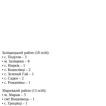
Заліщицький район (18 осіб):
• с. Поділля – 3
• м. Заліщики – 8
• с. Нирків – 1
• с. Кошилівці – 2
• с. Зелений Гай – 1
• с. Садки – 2
• с. Рожанівка – 1
Збаразький район (13 осіб):
• м. Збараж – 5
• смт Вишнівець – 1
• с. Грицівці – 1