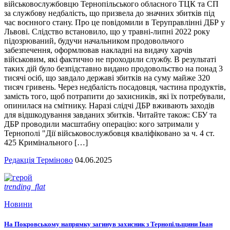
військовослужбовцю Тернопільського обласного ТЦК та СП
за службову недбалість, що призвела до значних збитків під
час воєнного стану. Про це повідомили в Теруправлінні ДБР у
Львові. Слідство встановило, що у травні-липні 2022 року
підозрюваний, будучи начальником продовольчого
забезпечення, оформлював накладні на видачу харчів
військовим, які фактично не проходили службу. В результаті
таких дій було безпідставно видано продовольство на понад 3
тисячі осіб, що завдало державі збитків на суму майже 320
тисяч гривень. Через недбалість посадовця, частина продуктів,
замість того, щоб потрапити до захисників, які їх потребували,
опинилася на смітнику. Наразі слідчі ДБР вживають заходів
для відшкодування завданих збитків. Читайте також: СБУ та
ДБР проводили масштабну операцію: кого затримали у
Тернополі "Дії військовослужбовця кваліфіковано за ч. 4 ст.
425 Кримінального […]
Редакція Терміново
04.06.2025
trending_flat
Новини
На Покровському напрямку загинув захисник з Тернопільщини Іван