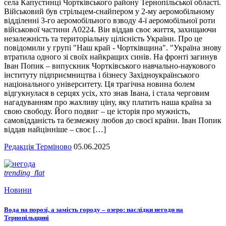
села Капустинці Чортківського району Тернопільської області.
Військовий був стрільцем-снайпером у 2-му аеромобільному
відділенні 3-го аеромобільного взводу 4-ї аеромобільної роти
військової частини А0224. Він віддав своє життя, захищаючи
незалежність та територіальну цілісність України. Про це
повідомили у групі "Наш край - Чортківщина". "Україна знову
втратила одного зі своїх найкращих синів. На фронті загинув
Іван Попик – випускник Чортківського навчально-наукового
інституту підприємництва і бізнесу Західноукраїнського
національного університету. Ця трагічна новина болем
відгукнулася в серцях усіх, хто знав Івана, і стала черговим
нагадуванням про жахливу ціну, яку платить наша країна за
свою свободу. Його подвиг – це історія про мужність,
самовідданість та безмежну любов до своєї країни. Іван Попик
віддав найцінніше – своє […]
Редакція Терміново
05.06.2025
trending_flat
Новини
Вода на порозі, а замість городу – озеро: наслідки негоди на
Тернопільщині