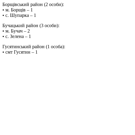
Борщівський район (2 особи):
• м. Борщів – 1
• с. Шупарка – 1
Бучацький район (3 особи):
• м. Бучач – 2
• с. Зелена – 1
Гусятинський район (1 особа):
• смт Гусятин – 1