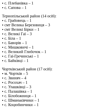
• с. Плебанівка – 1
• с. Сапова – 1
Тернопільський район (14 осіб):
• с. Грабовець – 1
• смт Велика Березовиця – 3
• смт Великі Бірки – 1
• с. Великі Гаї – 3
• с. Біла – 1
• с. Баворів – 1
• с. Мишковичі – 1
• с. Великий Глибочок – 1
• с. Гаї-Гречинські – 1
• с. Байківці – 1
️Чортківський район (17 осіб):
• м. Чортків – 5
• с. Звиняч – 4
• с. Росохач – 1
• с. Улашківці – 3
• с. Палашівка – 1
• с. Білобожниця – 1
• с. Шманьківчики – 1
• с. Коцюбинчики – 1