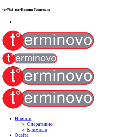
verified_user
Новини Тернополя
Новини
Оперативно
Кримінал
Освіта