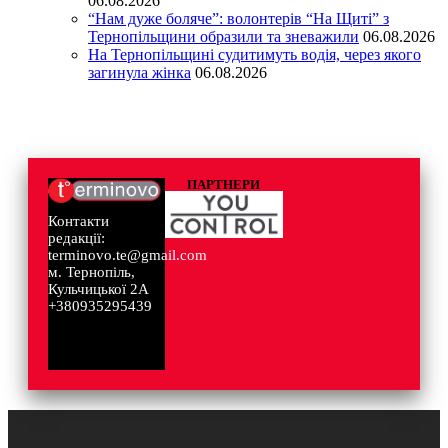
06.08.2026
“Нам дуже боляче”: волонтерів “На Щиті” з
Тернопільщини образили та зневажили
06.08.2026
На Тернопільщині судитимуть водія, через якого
загинула жінка
06.08.2026
ПАРТНЕРИ
Контакти
редакції:
terminovo.te@gmail.com
м. Тернопіль,
Кульчицької 2А
+380935295439