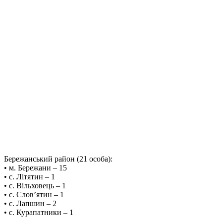
Бережанський район (21 особа):
• м. Бережани – 15
• с. Літятин – 1
• с. Вільховець – 1
• с. Слов’ятин – 1
• с. Лапшин – 2
• с. Курапатники – 1