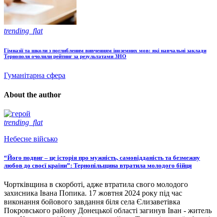
trending_flat
Гімназії та школи з поглибленим вивченням іноземних мов: які навчальні заклади
Тернополя очолили рейтинг за результатами ЗНО
Гуманітарна сфера
About the author
trending_flat
Небесне військо
“Його подвиг – це історія про мужність, самовідданість та безмежну
любов до своєї країни”: Тернопільщина втратила молодого бійця
Чортківщина в скорботі, адже втратила свого молодого
захисника Івана Попика. 17 жовтня 2024 року під час
виконання бойового завдання біля села Єлизаветівка
Покровського району Донецької області загинув Іван - житель