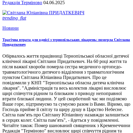
Редакція Терміново
04.06.2025
trending_flat
Новини
Трагічна втрата для однієї з тернопільських лікарень: померла Світлана
Придаткевич
Обірвалось життя працівниці Тернопільської обласної дитячої
клінічної лікарні Світлани Придаткевич. На 60 році життя та
після важкої хвороби померла сестра медичного ортопедо-
травматологічного дитячого відділення з травматологічним
пунктом Світлана Юліанівна Придаткевич. Про це
повідомили у КНП "Тернопільська обласна дитяча клінічна
лікарня". "Адміністрація та весь колектив лікарні висловлює
щирі співчуття рідним та близьким з приводу непоправної
втрати близької людини. У цей скорботний час ми поділяємо
Ваше горе, підтримуємо та сумуємо разом із Вами. Віримо, що
Господь прийме її світлу та щиру душу в Царство Небесне.
Світла пам’ять про Світлану Юліанівну назавжди залишиться
в серцях колег. Світла пам’ять", - йдеться у повідомленні.
Читайте також: Помер шанований священник з Кременеччини
Редакція "Терміново" висловлює щирі співчуття рідним та