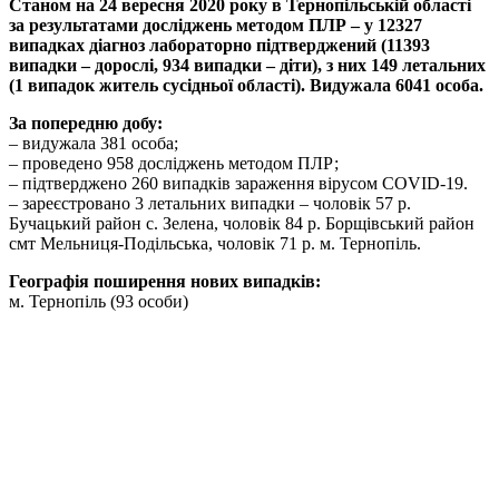
Станом на 24 вересня 2020 року в Тернопільській області
за результатами досліджень методом ПЛР – у 12327
випадках діагноз лабораторно підтверджений (11393
випадки – дорослі, 934 випадки – діти), з них 149 летальних
(1 випадок житель сусідньої області). Видужала 6041 особа.
За попередню добу:
– видужала 381 особа;
– проведено 958 досліджень методом ПЛР;
– підтверджено 260 випадків зараження вірусом COVID-19.
– зареєстровано 3 летальних випадки – чоловік 57 р.
Бучацький район с. Зелена, чоловік 84 р. Борщівський район
смт Мельниця-Подільська, чоловік 71 р. м. Тернопіль.
Географія поширення нових випадків:
м. Тернопіль (93 особи)