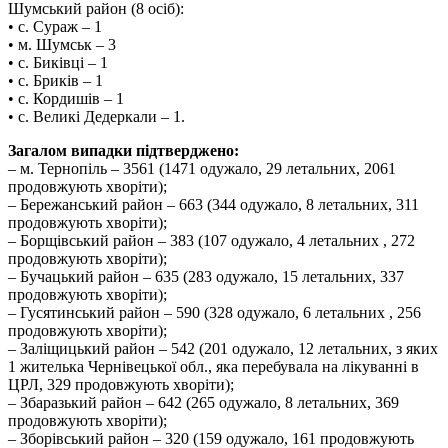
Шумський район (8 осіб):
• с. Сураж – 1
• м. Шумськ – 3
• с. Биківці – 1
• с. Бриків – 1
• с. Кордишів – 1
• с. Великі Дедеркали – 1.
Загалом випадки підтверджено:
– м. Тернопіль – 3561 (1471 одужало, 29 летальних, 2061
продовжують хворіти);
– Бережанський район – 663 (344 одужало, 8 летальних, 311
продовжують хворіти);
– Борщівський район – 383 (107 одужало, 4 летальних , 272
продовжують хворіти);
– Бучацький район – 635 (283 одужало, 15 летальних, 337
продовжують хворіти);
– Гусятинський район – 590 (328 одужало, 6 летальних , 256
продовжують хворіти);
– Заліщицький район – 542 (201 одужало, 12 летальних, з яких
1 жителька Чернівецької обл., яка перебувала на лікуванні в
ЦРЛ, 329 продовжують хворіти);
– Збаразький район – 642 (265 одужало, 8 летальних, 369
продовжують хворіти);
– Зборівський район – 320 (159 одужало, 161 продовжують