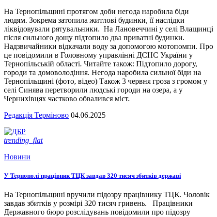
На Тернопільщині протягом доби негода наробила біди
людям. Зокрема затопила житлові будинки, її наслідки
ліквідовували рятувальники. На Лановеччині у селі Влащинці
після сильного дощу підтопило два приватні будинки.
Надзвичайники відкачали воду за допомогою мотопомпи. Про
це повідомили в Головному управлінні ДСНС України у
Тернопільській області. Читайте також: Підтопило дорогу,
городи та домоволодіння. Негода наробила сильної біди на
Тернопільщині (фото, відео) Також 3 червня гроза з громом у
селі Синява перетворили людські городи на озера, а у
Чернихівцях частково обвалився міст.
Редакція Терміново
04.06.2025
trending_flat
Новини
У Тернополі працівник ТЦК завдав 320 тисяч збитків державі
На Тернопільщині вручили підозру працівнику ТЦК. Чоловік
завдав збитків у розмірі 320 тисяч гривень. Працівники
Державного бюро розслідувань повідомили про підозру