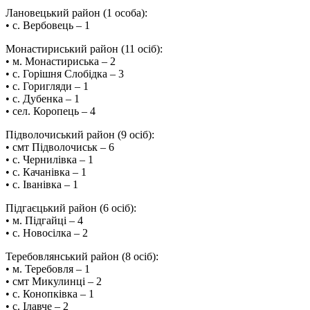
️Лановецький район (1 особа):
• с. Вербовець – 1
️Монастириський район (11 осіб):
• м. Монастириська – 2
• с. Горішня Слобідка – 3
• с. Горигляди – 1
• с. Дубенка – 1
• сел. Коропець – 4
Підволочиський район (9 осіб):
• смт Підволочиськ – 6
• с. Чернилівка – 1
• с. Качанівка – 1
• с. Іванівка – 1
️Підгаєцький район (6 осіб):
• м. Підгайці – 4
• с. Новосілка – 2
Теребовлянський район (8 осіб):
• м. Теребовля – 1
• смт Микулинці – 2
• с. Конопківка – 1
• с. Ілавче – 2