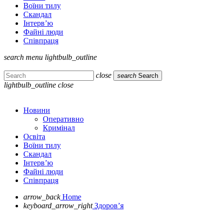
Воїни тилу
Скандал
Інтерв’ю
Файні люди
Співпраця
search
menu
lightbulb_outline
close
search
Search
lightbulb_outline
close
Новини
Оперативно
Кримінал
Освіта
Воїни тилу
Скандал
Інтерв’ю
Файні люди
Співпраця
arrow_back
Home
keyboard_arrow_right
Здоров’я