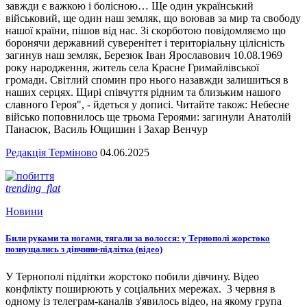
завжди є важкою і болісною… Ще один український
військовий, ще один наш земляк, що воював за мир та свободу
нашої країни, пішов від нас. Зі скорботою повідомляємо що
боронячи державний суверенітет і територіальну цілісність
загинув наш земляк, Березюк Іван Ярославович 10.08.1969
року народження, житель села Красне Гримайлівської
громади. Світлий спомин про нього назавжди залишиться в
наших серцях. Щирі співчуття рідним та близьким нашого
славного Героя", - йдеться у дописі. Читайте також: Небесне
військо поповнилось ще трьома Героями: загинули Анатолій
Панасюк, Василь Ющишин і Захар Венчур
Редакція Терміново
04.06.2025
trending_flat
Новини
Били руками та ногами, тягали за волосся: у Тернополі жорстоко
познущались з дівчини-підлітка (відео)
У Тернополі підлітки жорстоко побили дівчину. Відео
конфлікту поширюють у соціальних мережах. 3 червня в
одному із телеграм-каналів з'явилось відео, на якому група