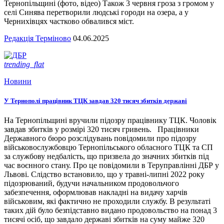
Тернопільщині (фото, відео) Також 3 червня гроза з громом у
селі Синява перетворили людські городи на озера, а у
Чернихівцях частково обвалився міст.
Редакція Терміново
04.06.2025
trending_flat
Новини
У Тернополі працівник ТЦК завдав 320 тисяч збитків державі
На Тернопільщині вручили підозру працівнику ТЦК. Чоловік
завдав збитків у розмірі 320 тисяч гривень. Працівники
Державного бюро розслідувань повідомили про підозру
військовослужбовцю Тернопільського обласного ТЦК та СП
за службову недбалість, що призвела до значних збитків під
час воєнного стану. Про це повідомили в Теруправлінні ДБР у
Львові. Слідство встановило, що у травні-липні 2022 року
підозрюваний, будучи начальником продовольчого
забезпечення, оформлював накладні на видачу харчів
військовим, які фактично не проходили службу. В результаті
таких дій було безпідставно видано продовольство на понад 3
тисячі осіб, що завдало державі збитків на суму майже 320