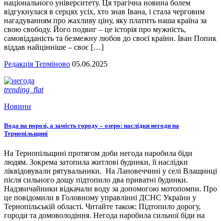
національного університету. Ця трагічна новина болем
відгукнулася в серцях усіх, хто знав Івана, і стала черговим
нагадуванням про жахливу ціну, яку платить наша країна за
свою свободу. Його подвиг – це історія про мужність,
самовідданість та безмежну любов до своєї країни. Іван Попик
віддав найцінніше – своє […]
Редакція Терміново
05.06.2025
trending_flat
Новини
Вода на порозі, а замість городу – озеро: наслідки негоди на
Тернопільщині
На Тернопільщині протягом доби негода наробила біди
людям. Зокрема затопила житлові будинки, її наслідки
ліквідовували рятувальники. На Лановеччині у селі Влащинці
після сильного дощу підтопило два приватні будинки.
Надзвичайники відкачали воду за допомогою мотопомпи. Про
це повідомили в Головному управлінні ДСНС України у
Тернопільській області. Читайте також: Підтопило дорогу,
городи та домоволодіння. Негода наробила сильної біди на