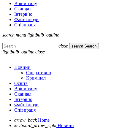
Воїни тилу
Скандал
Інтерв’ю
Файні люди
Співпраця
search
menu
lightbulb_outline
close
search
Search
lightbulb_outline
close
Новини
Оперативно
Кримінал
Освіта
Воїни тилу
Скандал
Інтерв’ю
Файні люди
Співпраця
arrow_back
Home
keyboard_arrow_right
Новини