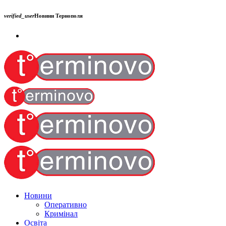
verified_user
Новини Тернополя
Новини
Оперативно
Кримінал
Освіта