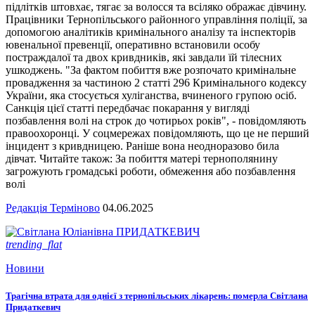
підлітків штовхає, тягає за волосся та всіляко ображає дівчину.
Працівники Тернопільського районного управління поліції, за
допомогою аналітиків кримінального аналізу та інспекторів
ювенальної превенції, оперативно встановили особу
постраждалої та двох кривдників, які завдали їй тілесних
ушкоджень. "За фактом побиття вже розпочато кримінальне
провадження за частиною 2 статті 296 Кримінального кодексу
України, яка стосується хуліганства, вчиненого групою осіб.
Санкція цієї статті передбачає покарання у вигляді
позбавлення волі на строк до чотирьох років", - повідомляють
правоохоронці. У соцмережах повідомляють, що це не перший
інцидент з кривдницею. Раніше вона неодноразово била
дівчат. Читайте також: За побиття матері тернополянину
загрожують громадські роботи, обмеження або позбавлення
волі
Редакція Терміново
04.06.2025
trending_flat
Новини
Трагічна втрата для однієї з тернопільських лікарень: померла Світлана
Придаткевич