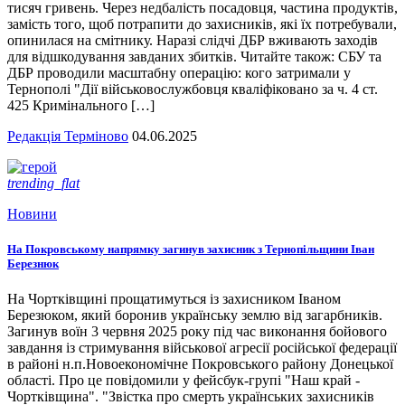
тисяч гривень. Через недбалість посадовця, частина продуктів,
замість того, щоб потрапити до захисників, які їх потребували,
опинилася на смітнику. Наразі слідчі ДБР вживають заходів
для відшкодування завданих збитків. Читайте також: СБУ та
ДБР проводили масштабну операцію: кого затримали у
Тернополі "Дії військовослужбовця кваліфіковано за ч. 4 ст.
425 Кримінального […]
Редакція Терміново
04.06.2025
trending_flat
Новини
На Покровському напрямку загинув захисник з Тернопільщини Іван
Березнюк
На Чортківщині прощатимуться із захисником Іваном
Березюком, який боронив українську землю від загарбників.
Загинув воїн 3 червня 2025 року під час виконання бойового
завдання із стримування військової агресії російської федерації
в районі н.п.Новоекономічне Покровського району Донецької
області. Про це повідомили у фейсбук-групі "Наш край -
Чортківщина". "Звістка про смерть українських захисників