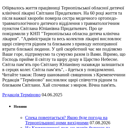
Обірвалось життя працівниці Тернопільської обласної дитячої
клінічної лікарні Світлани Придаткевич. На 60 році життя та
після важкої хвороби померла сестра медичного ортопедо-
травматологічного дитячого відділення з травматологічним
пунктом Світлана Юліанівна Придаткевич. Про це
повідомили у КНП "Тернопільська обласна дитяча клінічна
лікарня". "Адміністрація та весь колектив лікарні висловлює
щирі співчуття рідним та близьким з приводу непоправної
втрати близької людини. У цей скорботний час ми поділяємо
Ваше горе, підтримуємо та сумуємо разом із Вами. Віримо, що
Господь прийме її світлу та щиру душу в Царство Небесне.
Світла пам’ять про Світлану Юліанівну назавжди залишиться
в серцях колег. Світла пам’ять", - йдеться у повідомленні.
Читайте також: Помер шанований священник з Кременеччини
Редакція "Терміново" висловлює щирі співчуття рідним та
близьким Світлани. Хай спочиває з миром. Вічна пам'ять.
Редакція Терміново
04.06.2025
Новини
Спека повертається? Якою буде погода на
Тернопільщині цими вихідними
07.08.2026
На Кременеччині ледь не згорів будинок та