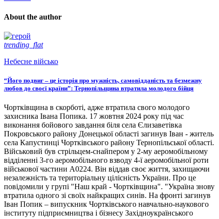
About the author
trending_flat
Небесне військо
“Його подвиг – це історія про мужність, самовідданість та безмежну
любов до своєї країни”: Тернопільщина втратила молодого бійця
Чортківщина в скорботі, адже втратила свого молодого
захисника Івана Попика. 17 жовтня 2024 року під час
виконання бойового завдання біля села Єлизаветівка
Покровського району Донецької області загинув Іван - житель
села Капустинці Чортківського району Тернопільської області.
Військовий був стрільцем-снайпером у 2-му аеромобільному
відділенні 3-го аеромобільного взводу 4-ї аеромобільної роти
військової частини А0224. Він віддав своє життя, захищаючи
незалежність та територіальну цілісність України. Про це
повідомили у групі "Наш край - Чортківщина". "Україна знову
втратила одного зі своїх найкращих синів. На фронті загинув
Іван Попик – випускник Чортківського навчально-наукового
інституту підприємництва і бізнесу Західноукраїнського