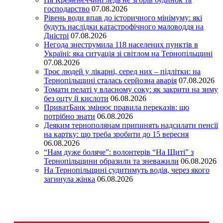
господарство
07.08.2026
Рівень води впав до історичного мінімуму: які
будуть наслідки катастрофічного маловоддя на
Дністрі
07.08.2026
Негода знеструмила 118 населених пунктів в
Україні: яка ситуація зі світлом на Тернопільщині
07.08.2026
Троє людей у лікарні, серед них – підлітки: на
Тернопільщині сталась серйозна аварія
07.08.2026
Томати пелаті у власному соку: як закрити на зиму
без оцту й кислоти
06.08.2026
ПриватБанк змінює правила переказів: що
потрібно знати
06.08.2026
Деяким тернополянам припинять надсилати пенсії
на картку: що треба зробити до 15 вересня
06.08.2026
“Нам дуже боляче”: волонтерів “На Щиті” з
Тернопільщини образили та зневажили
06.08.2026
На Тернопільщині судитимуть водія, через якого
загинула жінка
06.08.2026