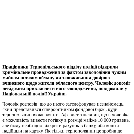
Працівники Тернопільського відділу поліції відкрили
кримінальне провадження за фактом заволодіння чужим
майном шляхом обману чи зловживання довірою
вчиненого щодо жителя обласного центру. Чоловік допоміг
невідомим привласнити його заощадження, повідомили у
Національній поліції України.
Чоловік розповів, що до нього зателефонував незнайомець,
який представився співробітником фондової біржі, куди
тернополянин вклав кошти. Аферист запевнив, що в чоловіка
є можливість вивести готівку в розмірі майже 10 000 гривень,
але йому необхідно відкрити рахунок в банку, аби кошти
надійшли на картку. Як тільки тернополянин це зробив до