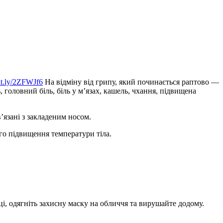
bit.ly/2ZFWJf6
На відміну від грипу, який починається раптово —
головний біль, біль у м’язах, кашель, чхання, підвищена
’язані з закладеним носом.
ого підвищення температури тіла.
і, одягніть захисну маску на обличчя та вирушайте додому.