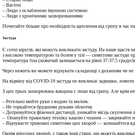
– Вагітні
– Люди з ослабленою імунною системою
– Люди з хронічними захворюваннями
Почитайте більше про необхідність щеплення від грипу в час п
Застуда
Є сотні вірусів, які можуть викликати застуду. На наше щастя 
з високою температурою та болем у тілі — симптоми застуди пр
температура тіла (зазвичай залишається на рівні 37-37,5 градусів
Через нежить ви можете відчувати складнощі з диханням чи не 
На відміну від COVID-19 застуда не викликає задишки, ломоти в
З цих трьох захворювань вакцина є лише від грипу. Але крім не
– Ретельно мийте руки з водою та милом.
– Не торкайтеся брудними руками обличчя.
– Дотримуйтеся фізичної дистанції, уникайте місць скупчення л
– Опануйте правильну техніку кашлю і чхання — закривайте ніс
– Відчуваєте тривожні симптоми цих хвороб — залишайтеся вдом
Окрім вірусних хвороб, є також інші стани, що можуть виклик