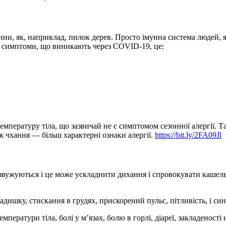
ни, як, наприклад, пилок дерев. Просто імунна система людей, як
а симптоми, що виникають через COVID-19, це:
ературу тіла, що зазвичай не є симптомом сезонної алергії. Також
ож чхання — більш характерні ознаки алергії.
https://bit.ly/2FA09Jl
ужуються і це може ускладнити дихання і спровокувати кашель, 
ишку, стискання в грудях, прискорений пульс, пітливість, і син
ератури тіла, болі у м’язах, болю в горлі, діареї, закладеності 