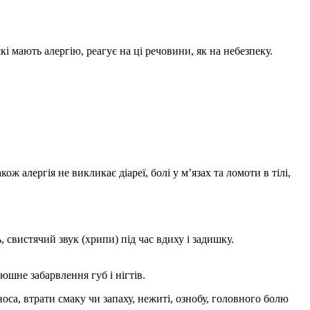
і мають алергію, реагує на ці речовини, як на небезпеку.
 алергія не викликає діареї, болі у м’язах та ломоти в тілі,
свистячий звук (хрипи) під час вдиху і задишку.
юшне забарвлення губ і нігтів.
носа, втрати смаку чи запаху, нежиті, ознобу, головного болю