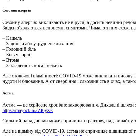
Сезонна алергія
Сезонну алергію викликають не віруси, а досить невинні речови
Звідси з’являються неприємні симптоми. Чимало з них схожі н
– Кашель
– Задишка або утруднене дихання
– Головний біль
– Біль у горлі
– Втома
– Закладеність носа і нежить
Але є ключові відмінності: COVID-19 може викликати високу темп
нудоти й блювання. А от свербіння і сльозливість в очах, а так
Астма
Астма — це серйозне хронічне захворювання. Дихальні шляхи зв
https://mayocl.in/2ZI6yZE
Сильний напад астми може спричинити раптову, надзвичайну зад
Але на відміну від COVID-19, астма не спричиняє підвищеної темп