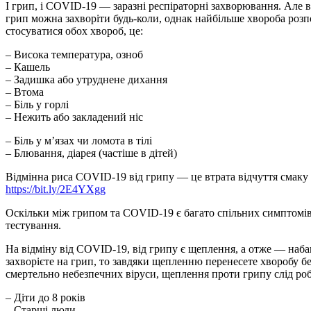
І грип, і COVID-19 — заразні респіраторні захворювання. Але 
грип можна захворіти будь-коли, однак найбільше хвороба розпо
стосуватися обох хвороб, це:
– Висока температура, озноб
– Кашель
– Задишка або утруднене дихання
– Втома
– Біль у горлі
– Нежить або закладений ніс
– Біль у м’язах чи ломота в тілі
– Блювання, діарея (частіше в дітей)
Відмінна риса COVID-19 від грипу — це втрата відчуття смаку 
https://bit.ly/2E4YXgg
Оскільки між грипом та COVID-19 є багато спільних симптомів
тестування.
На відміну від COVID-19, від грипу є щеплення, а отже — наба
захворієте на грип, то завдяки щепленню перенесете хворобу бе
смертельно небезпечних віруси, щеплення проти грипу слід роб
– Діти до 8 років
– Старші люди