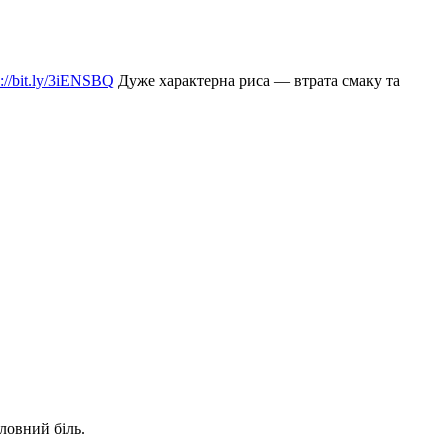
s://bit.ly/3iENSBQ
Дуже характерна риса — втрата смаку та
оловний біль.