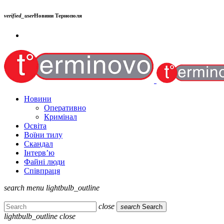
verified_user
Новини Тернополя
Новини
Оперативно
Кримінал
Освіта
Воїни тилу
Скандал
Інтерв’ю
Файні люди
Співпраця
search
menu
lightbulb_outline
close
search
Search
lightbulb_outline
close