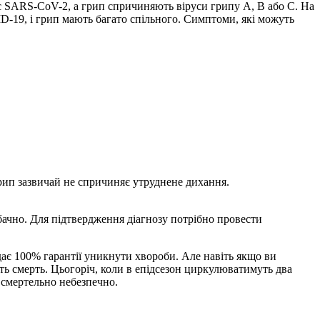
ус SARS-CoV-2, а грип спричиняють віруси грипу A, B або C. На
ID-19, і грип мають багато спільного. Симптоми, які можуть
рип зазвичай не спричиняє утруднене дихання.
бачно. Для підтвердження діагнозу потрібно провести
ає 100% гарантії уникнути хвороби. Але навіть якщо ви
іть смерть. Цьогоріч, коли в епідсезон циркулюватимуть два
 смертельно небезпечно.