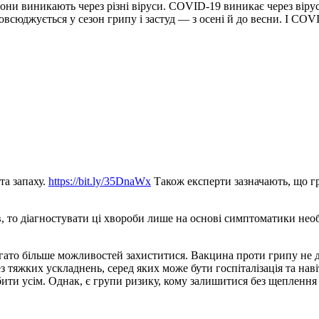
вони виникають через різні віруси. COVID-19 виникає через вір
всюджується у сезон грипу і застуд — з осені й до весни. І COV
та запаху.
https://bit.ly/35DnaWx
Також експерти зазначають, що г
, то діагностувати ці хвороби лише на основі симптоматики нео
гато більше можливостей захиститися. Вакцина проти грипу не д
з тяжких ускладнень, серед яких може бути госпіталізація та нав
ити усім. Однак, є групи ризику, кому залишитися без щеплення