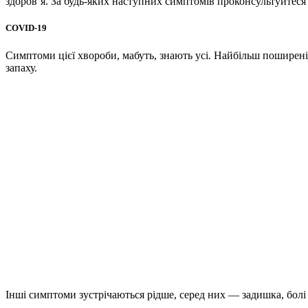
здоров’я. За будь-яких наступних симптомів проконсультуйтеся 
COVID-19
Симптоми цієї хвороби, мабуть, знають усі. Найбільш поширені
запаху.
Інші симптоми зустрічаються рідше, серед них — задишка, болі в 