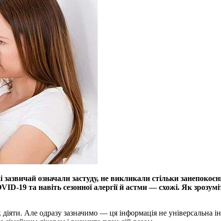
і зазвичай означали застуду, не викликали стільки занепокоє
ID-19 та навіть сезонної алергії й астми — схожі. Як зрозуміт
діяти. Але одразу зазначимо — ця інформація не універсальна і