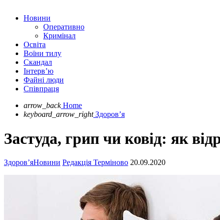
Новини
Оперативно
Кримінал
Освіта
Воїни тилу
Скандал
Інтерв’ю
Файні люди
Співпраця
arrow_back
Home
keyboard_arrow_right
Здоров’я
Застуда, грип чи ковід: як ві
Здоров’я
Новини
Редакція Терміново
20.09.2020