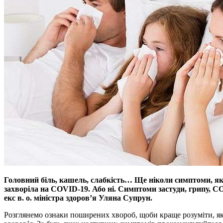
Головний біль, кашель, слабкість… Ще ніколи симптоми, як
захворіла на COVID-19. Або ні. Симптоми застуди, грипу, COV
екс в. о. міністра здоров’я Уляна Супрун.
Розглянемо ознаки поширених хвороб, щоби краще розуміти, як 