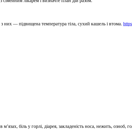
з сімейним лікарем і визначте план дій разом.
 з них — підвищена температура тіла, сухий кашель і втома.
http
м’язах, біль у горлі, діарея, закладеність носа, нежить, озноб, г