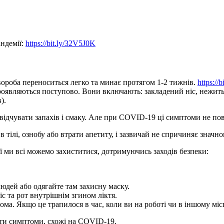
андемії:
https://bit.ly/32V5J0K
хвороба переноситься легко та минає протягом 1-2 тижнів.
https://
оявляються поступово. Вони включають: закладений ніс, нежить, 
).
відчувати запахів і смаку. Але при COVID-19 ці симптоми не пов
 тілі, ознобу або втрати апетиту, і зазвичай не спричиняє значн
ї ми всі можемо захиститися, дотримуючись заходів безпеки:
юдей або одягайте там захисну маску.
 та рот внутрішнім згином ліктя.
а. Якщо це трапилося в час, коли ви на роботі чи в іншому місц
ати симптоми, схожі на COVID-19.