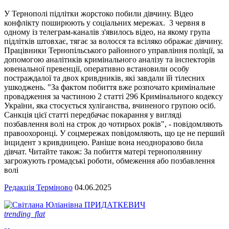
У Тернополі підлітки жорстоко побили дівчину. Відео
конфлікту поширюють у соціальних мережах. 3 червня в
одному із телеграм-каналів з'явилось відео, на якому група
підлітків штовхає, тягає за волосся та всіляко ображає дівчину.
Працівники Тернопільського районного управління поліції, за
допомогою аналітиків кримінального аналізу та інспекторів
ювенальної превенції, оперативно встановили особу
постраждалої та двох кривдників, які завдали їй тілесних
ушкоджень. "За фактом побиття вже розпочато кримінальне
провадження за частиною 2 статті 296 Кримінального кодексу
України, яка стосується хуліганства, вчиненого групою осіб.
Санкція цієї статті передбачає покарання у вигляді
позбавлення волі на строк до чотирьох років", - повідомляють
правоохоронці. У соцмережах повідомляють, що це не перший
інцидент з кривдницею. Раніше вона неодноразово била
дівчат. Читайте також: За побиття матері тернополянину
загрожують громадські роботи, обмеження або позбавлення
волі
Редакція Терміново
04.06.2025
trending_flat