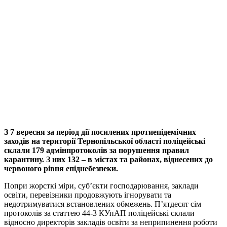
З 7 вересня за період дії посилених протиепідемічних
заходів на території Тернопільської області поліцейські
склали 179 адмінпротоколів за порушення правил
карантину. З них 132 – в містах та районах, віднесених до
червоного рівня епіднебезпеки.
Попри жорсткі міри, суб’єкти господарювання, заклади
освіти, перевізники продовжують ігнорувати та
недотримуватися встановлених обмежень. П’ятдесят сім
протоколів за статтею 44-3 КУпАП поліцейські склали
відносно директорів закладів освіти за неприпинення роботи