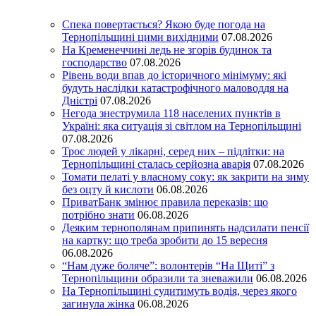
Спека повертається? Якою буде погода на
Тернопільщині цими вихідними
07.08.2026
На Кременеччині ледь не згорів будинок та
господарство
07.08.2026
Рівень води впав до історичного мінімуму: які
будуть наслідки катастрофічного маловоддя на
Дністрі
07.08.2026
Негода знеструмила 118 населених пунктів в
Україні: яка ситуація зі світлом на Тернопільщині
07.08.2026
Троє людей у лікарні, серед них – підлітки: на
Тернопільщині сталась серйозна аварія
07.08.2026
Томати пелаті у власному соку: як закрити на зиму
без оцту й кислоти
06.08.2026
ПриватБанк змінює правила переказів: що
потрібно знати
06.08.2026
Деяким тернополянам припинять надсилати пенсії
на картку: що треба зробити до 15 вересня
06.08.2026
“Нам дуже боляче”: волонтерів “На Щиті” з
Тернопільщини образили та зневажили
06.08.2026
На Тернопільщині судитимуть водія, через якого
загинула жінка
06.08.2026