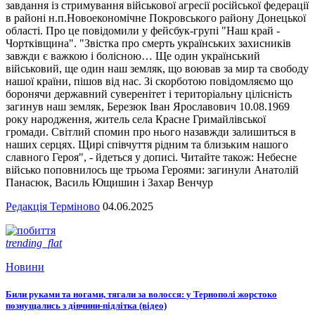
завдання із стримування військової агресії російської федерації
в районі н.п.Новоекономічне Покровського району Донецької
області. Про це повідомили у фейсбук-групі "Наш край -
Чортківщина". "Звістка про смерть українських захисників
завжди є важкою і болісною… Ще один український
військовий, ще один наш земляк, що воював за мир та свободу
нашої країни, пішов від нас. Зі скорботою повідомляємо що
боронячи державний суверенітет і територіальну цілісність
загинув наш земляк, Березюк Іван Ярославович 10.08.1969
року народження, житель села Красне Гримайлівської
громади. Світлий спомин про нього назавжди залишиться в
наших серцях. Щирі співчуття рідним та близьким нашого
славного Героя", - йдеться у дописі. Читайте також: Небесне
військо поповнилось ще трьома Героями: загинули Анатолій
Панасюк, Василь Ющишин і Захар Венчур
Редакція Терміново
04.06.2025
trending_flat
Новини
Били руками та ногами, тягали за волосся: у Тернополі жорстоко
познущались з дівчини-підлітка (відео)