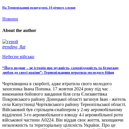
На Тернопільщині розшукують 14-річного хлопця
Новини
About the author
trending_flat
Небесне військо
“Його подвиг – це історія про мужність, самовідданість та безмежну
любов до своєї країни”: Тернопільщина втратила молодого бійця
Чортківщина в скорботі, адже втратила свого молодого
захисника Івана Попика. 17 жовтня 2024 року під час
виконання бойового завдання біля села Єлизаветівка
Покровського району Донецької області загинув Іван - житель
села Капустинці Чортківського району Тернопільської області.
Військовий був стрільцем-снайпером у 2-му аеромобільному
відділенні 3-го аеромобільного взводу 4-ї аеромобільної роти
військової частини А0224. Він віддав своє життя, захищаючи
незалежність та територіальну цілісність України. Про це