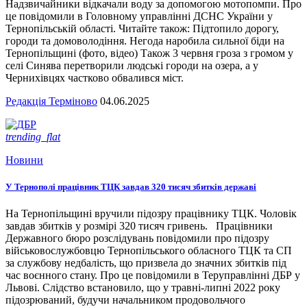
Надзвичайники відкачали воду за допомогою мотопомпи. Про
це повідомили в Головному управлінні ДСНС України у
Тернопільській області. Читайте також: Підтопило дорогу,
городи та домоволодіння. Негода наробила сильної біди на
Тернопільщині (фото, відео) Також 3 червня гроза з громом у
селі Синява перетворили людські городи на озера, а у
Чернихівцях частково обвалився міст.
Редакція Терміново
04.06.2025
trending_flat
Новини
У Тернополі працівник ТЦК завдав 320 тисяч збитків державі
На Тернопільщині вручили підозру працівнику ТЦК. Чоловік
завдав збитків у розмірі 320 тисяч гривень. Працівники
Державного бюро розслідувань повідомили про підозру
військовослужбовцю Тернопільського обласного ТЦК та СП
за службову недбалість, що призвела до значних збитків під
час воєнного стану. Про це повідомили в Теруправлінні ДБР у
Львові. Слідство встановило, що у травні-липні 2022 року
підозрюваний, будучи начальником продовольчого