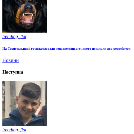
trending_flat
На Тернопільщині госпіталізували неповнолітнього, якого покусали два ротвейлери
Новини
Наступна
trending_flat