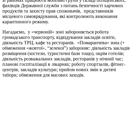
В районах працюють мобільні групи у складі поліцейських,
фахівців Державної служби з питань безпечності харчових
продуктів та захисту прав споживачів, представників
місцевого самоврядування, які контролюють виконання
карантинного режиму.
Нагадаємо, у «червоній» зоні забороняється робота
громадського транспорту, відвідування закладів освіти,
діяльність ТРЦ, кафе та ресторанів. «Помаранчева» зона (+
обмеження «жовтої», “зеленої”) забороняє: діяльність закладів
розміщення (хостели, туристичні бази тощо), окрім готелів;
діяльність розважальних закладів, ресторанів у нічний час;
планові госпіталізації в лікарнях; роботу спортзалів, фітнес-
центрів, закладів культури; прийом нових змін в дитячі
табори; обмеження для масових заходів.