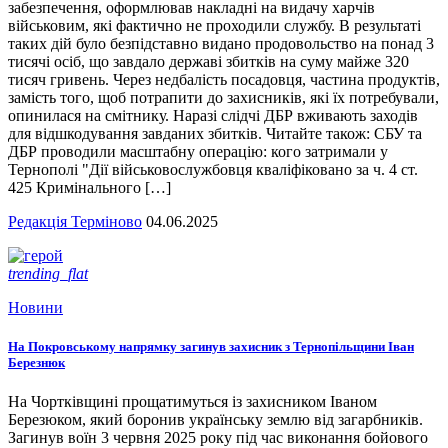
забезпечення, оформлював накладні на видачу харчів
військовим, які фактично не проходили службу. В результаті
таких дій було безпідставно видано продовольство на понад 3
тисячі осіб, що завдало державі збитків на суму майже 320
тисяч гривень. Через недбалість посадовця, частина продуктів,
замість того, щоб потрапити до захисників, які їх потребували,
опинилася на смітнику. Наразі слідчі ДБР вживають заходів
для відшкодування завданих збитків. Читайте також: СБУ та
ДБР проводили масштабну операцію: кого затримали у
Тернополі "Дії військовослужбовця кваліфіковано за ч. 4 ст.
425 Кримінального […]
Редакція Терміново
04.06.2025
trending_flat
Новини
На Покровському напрямку загинув захисник з Тернопільщини Іван
Березнюк
На Чортківщині прощатимуться із захисником Іваном
Березюком, який боронив українську землю від загарбників.
Загинув воїн 3 червня 2025 року під час виконання бойового