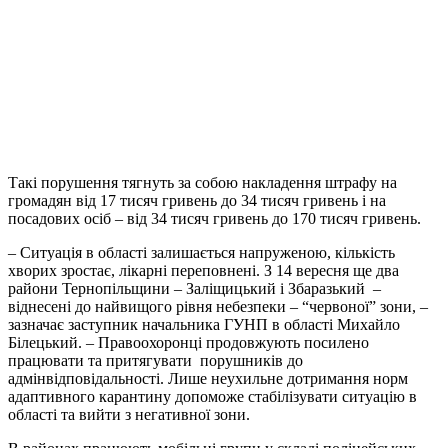
Такі порушення тягнуть за собою накладення штрафу на
громадян від 17 тисяч гривень до 34 тисяч гривень і на
посадових осіб – від 34 тисяч гривень до 170 тисяч гривень.
– Ситуація в області залишається напруженою, кількість
хворих зростає, лікарні переповнені. З 14 вересня ще два
райони Тернопільщини – Заліщицький і Збаразький –
віднесені до найвищого рівня небезпеки – “червоної” зони, –
зазначає заступник начальника ГУНП в області Михайло
Білецький. – Правоохоронці продовжують посилено
працювати та притягувати порушників до
адмінвідповідальності. Лише неухильне дотримання норм
адаптивного карантину допоможе стабілізувати ситуацію в
області та вийти з негативної зони.