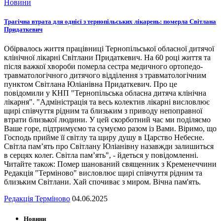
Новини
Трагічна втрата для однієї з тернопільських лікарень: померла Світлана
Придаткевич
Обірвалось життя працівниці Тернопільської обласної дитячої
клінічної лікарні Світлани Придаткевич. На 60 році життя та
після важкої хвороби померла сестра медичного ортопедо-
травматологічного дитячого відділення з травматологічним
пунктом Світлана Юліанівна Придаткевич. Про це
повідомили у КНП "Тернопільська обласна дитяча клінічна
лікарня". "Адміністрація та весь колектив лікарні висловлює
щирі співчуття рідним та близьким з приводу непоправної
втрати близької людини. У цей скорботний час ми поділяємо
Ваше горе, підтримуємо та сумуємо разом із Вами. Віримо, що
Господь прийме її світлу та щиру душу в Царство Небесне.
Світла пам’ять про Світлану Юліанівну назавжди залишиться
в серцях колег. Світла пам’ять", - йдеться у повідомленні.
Читайте також: Помер шанований священник з Кременеччини
Редакція "Терміново" висловлює щирі співчуття рідним та
близьким Світлани. Хай спочиває з миром. Вічна пам'ять.
Редакція Терміново
04.06.2025
Новини