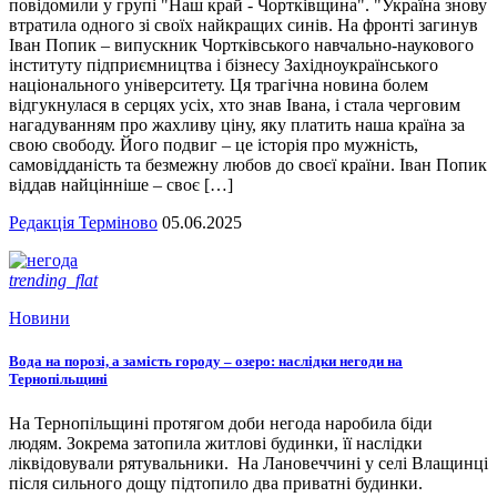
повідомили у групі "Наш край - Чортківщина". "Україна знову
втратила одного зі своїх найкращих синів. На фронті загинув
Іван Попик – випускник Чортківського навчально-наукового
інституту підприємництва і бізнесу Західноукраїнського
національного університету. Ця трагічна новина болем
відгукнулася в серцях усіх, хто знав Івана, і стала черговим
нагадуванням про жахливу ціну, яку платить наша країна за
свою свободу. Його подвиг – це історія про мужність,
самовідданість та безмежну любов до своєї країни. Іван Попик
віддав найцінніше – своє […]
Редакція Терміново
05.06.2025
trending_flat
Новини
Вода на порозі, а замість городу – озеро: наслідки негоди на
Тернопільщині
На Тернопільщині протягом доби негода наробила біди
людям. Зокрема затопила житлові будинки, її наслідки
ліквідовували рятувальники. На Лановеччині у селі Влащинці
після сильного дощу підтопило два приватні будинки.