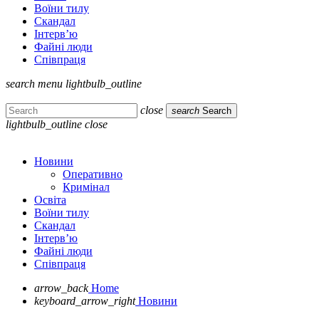
Воїни тилу
Скандал
Інтерв’ю
Файні люди
Співпраця
search
menu
lightbulb_outline
close
search
Search
lightbulb_outline
close
Новини
Оперативно
Кримінал
Освіта
Воїни тилу
Скандал
Інтерв’ю
Файні люди
Співпраця
arrow_back
Home
keyboard_arrow_right
Новини