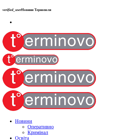
verified_user
Новини Тернополя
Новини
Оперативно
Кримінал
Освіта