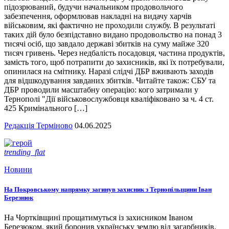
підозрюваний, будучи начальником продовольчого
забезпечення, оформлював накладні на видачу харчів
військовим, які фактично не проходили службу. В результаті
таких дій було безпідставно видано продовольство на понад 3
тисячі осіб, що завдало державі збитків на суму майже 320
тисяч гривень. Через недбалість посадовця, частина продуктів,
замість того, щоб потрапити до захисників, які їх потребували,
опинилася на смітнику. Наразі слідчі ДБР вживають заходів
для відшкодування завданих збитків. Читайте також: СБУ та
ДБР проводили масштабну операцію: кого затримали у
Тернополі "Дії військовослужбовця кваліфіковано за ч. 4 ст.
425 Кримінального […]
Редакція Терміново
04.06.2025
trending_flat
Новини
На Покровському напрямку загинув захисник з Тернопільщини Іван
Березнюк
На Чортківщині прощатимуться із захисником Іваном
Березюком, який боронив українську землю від загарбників.