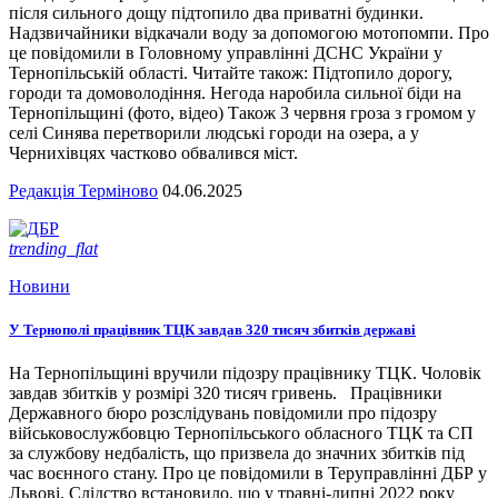
після сильного дощу підтопило два приватні будинки.
Надзвичайники відкачали воду за допомогою мотопомпи. Про
це повідомили в Головному управлінні ДСНС України у
Тернопільській області. Читайте також: Підтопило дорогу,
городи та домоволодіння. Негода наробила сильної біди на
Тернопільщині (фото, відео) Також 3 червня гроза з громом у
селі Синява перетворили людські городи на озера, а у
Чернихівцях частково обвалився міст.
Редакція Терміново
04.06.2025
trending_flat
Новини
У Тернополі працівник ТЦК завдав 320 тисяч збитків державі
На Тернопільщині вручили підозру працівнику ТЦК. Чоловік
завдав збитків у розмірі 320 тисяч гривень. Працівники
Державного бюро розслідувань повідомили про підозру
військовослужбовцю Тернопільського обласного ТЦК та СП
за службову недбалість, що призвела до значних збитків під
час воєнного стану. Про це повідомили в Теруправлінні ДБР у
Львові. Слідство встановило, що у травні-липні 2022 року