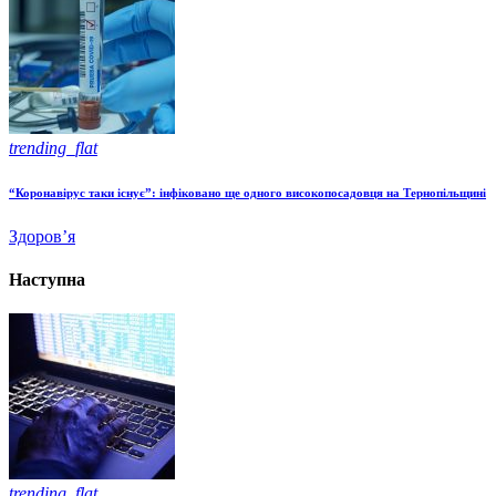
trending_flat
“Коронавірус таки існує”: інфіковано ще одного високопосадовця на Тернопільщині
Здоров’я
Наступна
trending_flat