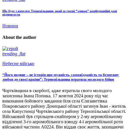
Що буде з жителем Тернопільщини, який за гроші “зливав” конфіденційні дані
підприємств
Новини
About the author
trending_flat
Небесне військо
“Його подвиг – це історія про мужність, самовідданість та безмежну
любов до своєї країни”: Тернопільщина втратила молодого бійця
Чортківщина в скорботі, адже втратила свого молодого
захисника Івана Попика. 17 жовтня 2024 року під час
виконання бойового завдання біля села Єлизаветівка
Покровського району Донецької області загинув Іван - житель
села Капустинці Чортківського району Тернопільської області.
Військовий був стрільцем-снайпером у 2-му аеромобільному
відділенні 3-го аеромобільного взводу 4-ї аеромобільної роти
військової частини А0224. Він віддав своє життя, захищаючи