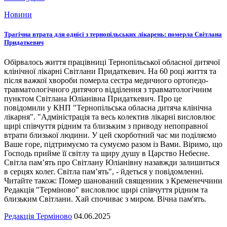
Новини
Трагічна втрата для однієї з тернопільських лікарень: померла Світлана
Придаткевич
Обірвалось життя працівниці Тернопільської обласної дитячої
клінічної лікарні Світлани Придаткевич. На 60 році життя та
після важкої хвороби померла сестра медичного ортопедо-
травматологічного дитячого відділення з травматологічним
пунктом Світлана Юліанівна Придаткевич. Про це
повідомили у КНП "Тернопільська обласна дитяча клінічна
лікарня". "Адміністрація та весь колектив лікарні висловлює
щирі співчуття рідним та близьким з приводу непоправної
втрати близької людини. У цей скорботний час ми поділяємо
Ваше горе, підтримуємо та сумуємо разом із Вами. Віримо, що
Господь прийме її світлу та щиру душу в Царство Небесне.
Світла пам’ять про Світлану Юліанівну назавжди залишиться
в серцях колег. Світла пам’ять", - йдеться у повідомленні.
Читайте також: Помер шанований священник з Кременеччини
Редакція "Терміново" висловлює щирі співчуття рідним та
близьким Світлани. Хай спочиває з миром. Вічна пам'ять.
Редакція Терміново
04.06.2025