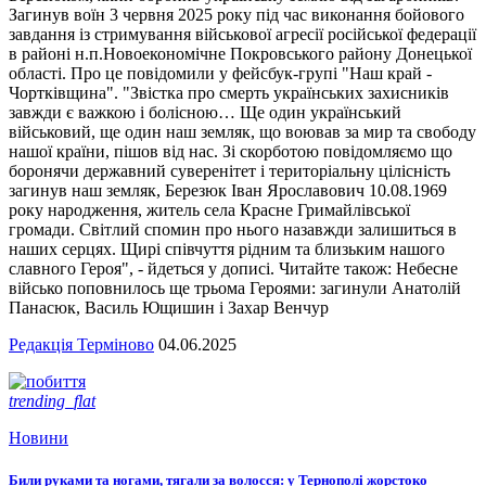
Загинув воїн 3 червня 2025 року під час виконання бойового
завдання із стримування військової агресії російської федерації
в районі н.п.Новоекономічне Покровського району Донецької
області. Про це повідомили у фейсбук-групі "Наш край -
Чортківщина". "Звістка про смерть українських захисників
завжди є важкою і болісною… Ще один український
військовий, ще один наш земляк, що воював за мир та свободу
нашої країни, пішов від нас. Зі скорботою повідомляємо що
боронячи державний суверенітет і територіальну цілісність
загинув наш земляк, Березюк Іван Ярославович 10.08.1969
року народження, житель села Красне Гримайлівської
громади. Світлий спомин про нього назавжди залишиться в
наших серцях. Щирі співчуття рідним та близьким нашого
славного Героя", - йдеться у дописі. Читайте також: Небесне
військо поповнилось ще трьома Героями: загинули Анатолій
Панасюк, Василь Ющишин і Захар Венчур
Редакція Терміново
04.06.2025
trending_flat
Новини
Били руками та ногами, тягали за волосся: у Тернополі жорстоко