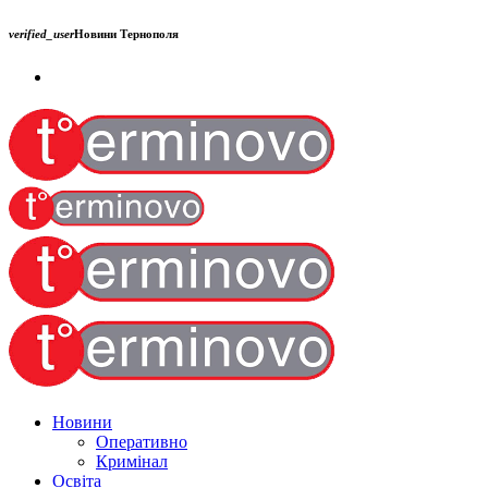
verified_user
Новини Тернополя
Новини
Оперативно
Кримінал
Освіта