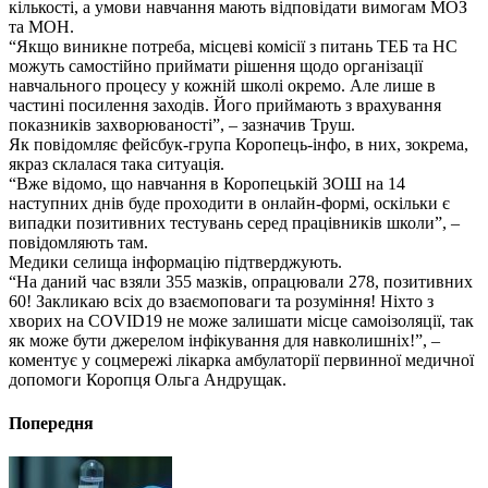
кількості, а умови навчання мають відповідати вимогам МОЗ
та МОН.
“Якщо виникне потреба, місцеві комісії з питань ТЕБ та НС
можуть самостійно приймати рішення щодо організації
навчального процесу у кожній школі окремо. Але лише в
частині посилення заходів. Його приймають з врахування
показників захворюваності”, – зазначив Труш.
Як повідомляє фейсбук-група Коропець-інфо, в них, зокрема,
якраз склалася така ситуація.
“Вже відомо, що навчання в Коропецькій ЗОШ на 14
наступних днів буде проходити в онлайн-формі, оскільки є
випадки позитивних тестувань серед працівників школи”, –
повідомляють там.
Медики селища інформацію підтверджують.
“На даний час взяли 355 мазків, опрацювали 278, позитивних
60! Закликаю всіх до взаємоповаги та розуміння! Ніхто з
хворих на COVID19 не може залишати місце самоізоляції, так
як може бути джерелом інфікування для навколишніх!”, –
коментує у соцмережі лікарка амбулаторії первинної медичної
допомоги Коропця Ольга Андрущак.
Попередня