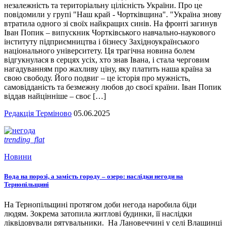
незалежність та територіальну цілісність України. Про це
повідомили у групі "Наш край - Чортківщина". "Україна знову
втратила одного зі своїх найкращих синів. На фронті загинув
Іван Попик – випускник Чортківського навчально-наукового
інституту підприємництва і бізнесу Західноукраїнського
національного університету. Ця трагічна новина болем
відгукнулася в серцях усіх, хто знав Івана, і стала черговим
нагадуванням про жахливу ціну, яку платить наша країна за
свою свободу. Його подвиг – це історія про мужність,
самовідданість та безмежну любов до своєї країни. Іван Попик
віддав найцінніше – своє […]
Редакція Терміново
05.06.2025
trending_flat
Новини
Вода на порозі, а замість городу – озеро: наслідки негоди на
Тернопільщині
На Тернопільщині протягом доби негода наробила біди
людям. Зокрема затопила житлові будинки, її наслідки
ліквідовували рятувальники. На Лановеччині у селі Влащинці