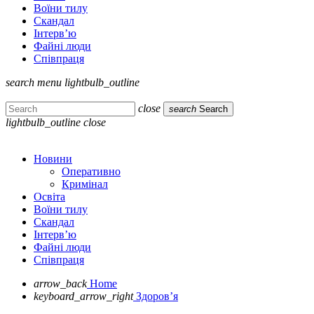
Воїни тилу
Скандал
Інтерв’ю
Файні люди
Співпраця
search
menu
lightbulb_outline
close
search
Search
lightbulb_outline
close
Новини
Оперативно
Кримінал
Освіта
Воїни тилу
Скандал
Інтерв’ю
Файні люди
Співпраця
arrow_back
Home
keyboard_arrow_right
Здоров’я