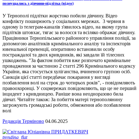
познущались з дівчини-підлітка (відео)
У Тернополі підлітки жорстоко побили дівчину. Відео
конфлікту поширюють у соціальних мережах. 3 червня в
одному із телеграм-каналів з'явилось відео, на якому група
підлітків штовхає, тягає за волосся та всіляко ображає дівчину.
Працівники Тернопільського районного управління поліції, за
допомогою аналітиків кримінального аналізу та інспекторів
ювенальної превенції, оперативно встановили особу
постраждалої та двох кривдників, які завдали їй тілесних
ушкоджень. "За фактом побиття вже розпочато кримінальне
провадження за частиною 2 статті 296 Кримінального кодексу
України, яка стосується хуліганства, вчиненого групою осіб.
Санкція цієї статті передбачає покарання у вигляді
позбавлення волі на строк до чотирьох років", - повідомляють
правоохоронці. У соцмережах повідомляють, що це не перший
інцидент з кривдницею. Раніше вона неодноразово била
дівчат. Читайте також: За побиття матері тернополянину
загрожують громадські роботи, обмеження або позбавлення
волі
Редакція Терміново
04.06.2025
trending_flat