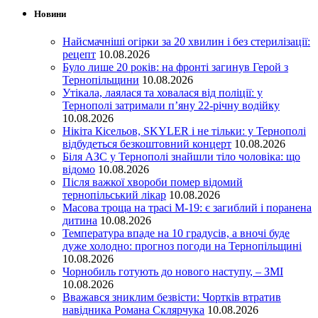
Новини
Найсмачніші огірки за 20 хвилин і без стерилізації:
рецепт
10.08.2026
Було лише 20 років: на фронті загинув Герой з
Тернопільщини
10.08.2026
Утікала, лаялася та ховалася від поліції: у
Тернополі затримали п’яну 22-річну водійку
10.08.2026
Нікіта Кісельов, SKYLER і не тільки: у Тернополі
відбудеться безкоштовний концерт
10.08.2026
Біля АЗС у Тернополі знайшли тіло чоловіка: що
відомо
10.08.2026
Після важкої хвороби помер відомий
тернопільський лікар
10.08.2026
Масова троща на трасі М-19: є загиблий і поранена
дитина
10.08.2026
Температура впаде на 10 градусів, а вночі буде
дуже холодно: прогноз погоди на Тернопільщині
10.08.2026
Чорнобиль готують до нового наступу, – ЗМІ
10.08.2026
Вважався зниклим безвісти: Чортків втратив
навідника Романа Склярчука
10.08.2026