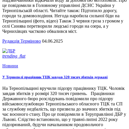
Надзвичайники відкачали воду за допомогою мотопомпи. Про
це повідомили в Головному управлінні ДСНС України у
Тернопільській області. Читайте також: Підтопило дорогу,
городи та домоволодіння. Негода наробила сильної біди на
Тернопільщині (фото, відео) Також 3 червня гроза з громом у
селі Синява перетворили людські городи на озера, а у
Чернихівцях частково обвалився міст.
Редакція Терміново
04.06.2025
trending_flat
Новини
У Тернополі працівник ТЦК завдав 320 тисяч збитків державі
На Тернопільщині вручили підозру працівнику ТЦК. Чоловік
завдав збитків у розмірі 320 тисяч гривень. Працівники
Державного бюро розслідувань повідомили про підозру
військовослужбовцю Тернопільського обласного ТЦК та СП
за службову недбалість, що призвела до значних збитків під
час воєнного стану. Про це повідомили в Теруправлінні ДБР у
Львові. Слідство встановило, що у травні-липні 2022 року
підозрюваний, будучи начальником продовольчого