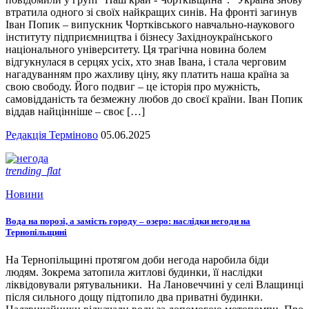
втратила одного зі своїх найкращих синів. На фронті загинув
Іван Попик – випускник Чортківського навчально-наукового
інституту підприємництва і бізнесу Західноукраїнського
національного університету. Ця трагічна новина болем
відгукнулася в серцях усіх, хто знав Івана, і стала черговим
нагадуванням про жахливу ціну, яку платить наша країна за
свою свободу. Його подвиг – це історія про мужність,
самовідданість та безмежну любов до своєї країни. Іван Попик
віддав найцінніше – своє […]
Редакція Терміново
05.06.2025
trending_flat
Новини
Вода на порозі, а замість городу – озеро: наслідки негоди на
Тернопільщині
На Тернопільщині протягом доби негода наробила біди
людям. Зокрема затопила житлові будинки, її наслідки
ліквідовували рятувальники. На Лановеччині у селі Влащинці
після сильного дощу підтопило два приватні будинки.