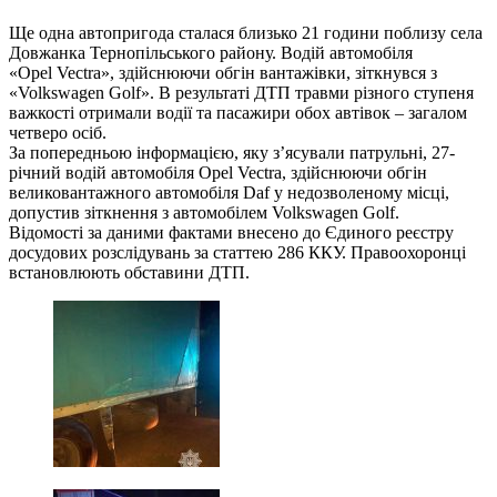
Ще одна автопригода сталася близько 21 години поблизу села
Довжанка Тернопільського району. Водій автомобіля
«Opel Vectra», здійснюючи обгін вантажівки, зіткнувся з
«Volkswagen Golf». В результаті ДТП травми різного ступеня
важкості отримали водії та пасажири обох автівок – загалом
четверо осіб.
За попередньою інформацією, яку з’ясували патрульні, 27-
річний водій автомобіля Opel Vectra, здійснюючи обгін
великовантажного автомобіля Daf у недозволеному місці,
допустив зіткнення з автомобілем Volkswagen Golf.
Відомості за даними фактами внесено до Єдиного реєстру
досудових розслідувань за статтею 286 ККУ. Правоохоронці
встановлюють обставини ДТП.