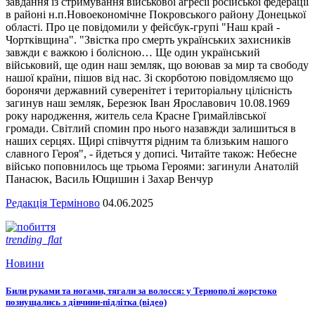
завдання із стримування військової агресії російської федерації
в районі н.п.Новоекономічне Покровського району Донецької
області. Про це повідомили у фейсбук-групі "Наш край -
Чортківщина". "Звістка про смерть українських захисників
завжди є важкою і болісною… Ще один український
військовий, ще один наш земляк, що воював за мир та свободу
нашої країни, пішов від нас. Зі скорботою повідомляємо що
боронячи державний суверенітет і територіальну цілісність
загинув наш земляк, Березюк Іван Ярославович 10.08.1969
року народження, житель села Красне Гримайлівської
громади. Світлий спомин про нього назавжди залишиться в
наших серцях. Щирі співчуття рідним та близьким нашого
славного Героя", - йдеться у дописі. Читайте також: Небесне
військо поповнилось ще трьома Героями: загинули Анатолій
Панасюк, Василь Ющишин і Захар Венчур
Редакція Терміново
04.06.2025
trending_flat
Новини
Били руками та ногами, тягали за волосся: у Тернополі жорстоко
познущались з дівчини-підлітка (відео)