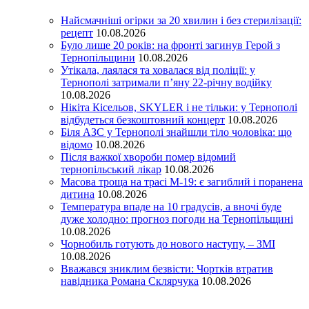
Найсмачніші огірки за 20 хвилин і без стерилізації:
рецепт
10.08.2026
Було лише 20 років: на фронті загинув Герой з
Тернопільщини
10.08.2026
Утікала, лаялася та ховалася від поліції: у
Тернополі затримали п’яну 22-річну водійку
10.08.2026
Нікіта Кісельов, SKYLER і не тільки: у Тернополі
відбудеться безкоштовний концерт
10.08.2026
Біля АЗС у Тернополі знайшли тіло чоловіка: що
відомо
10.08.2026
Після важкої хвороби помер відомий
тернопільський лікар
10.08.2026
Масова троща на трасі М-19: є загиблий і поранена
дитина
10.08.2026
Температура впаде на 10 градусів, а вночі буде
дуже холодно: прогноз погоди на Тернопільщині
10.08.2026
Чорнобиль готують до нового наступу, – ЗМІ
10.08.2026
Вважався зниклим безвісти: Чортків втратив
навідника Романа Склярчука
10.08.2026