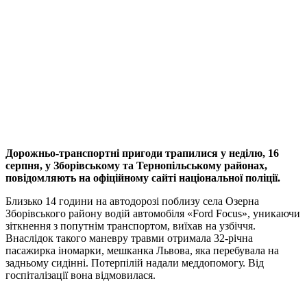
Дорожньо-транспортні пригоди трапилися у неділю, 16
серпня, у Зборівському та Тернопільському районах,
повідомляють на офіційному сайті національної поліції.
Близько 14 години на автодорозі поблизу села Озерна
Зборівського району водій автомобіля «Ford Focus», уникаючи
зіткнення з попутнім транспортом, виїхав на узбіччя.
Внаслідок такого маневру травми отримала 32-річна
пасажирка іномарки, мешканка Львова, яка перебувала на
задньому сидінні. Потерпілій надали меддопомогу. Від
госпіталізації вона відмовилася.