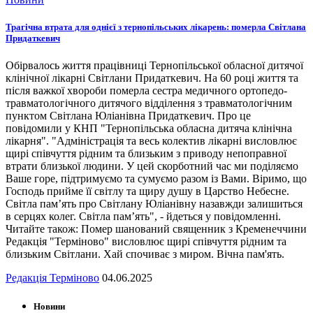
Трагічна втрата для однієї з тернопільських лікарень: померла Світлана
Придаткевич
Обірвалось життя працівниці Тернопільської обласної дитячої
клінічної лікарні Світлани Придаткевич. На 60 році життя та
після важкої хвороби померла сестра медичного ортопедо-
травматологічного дитячого відділення з травматологічним
пунктом Світлана Юліанівна Придаткевич. Про це
повідомили у КНП "Тернопільська обласна дитяча клінічна
лікарня". "Адміністрація та весь колектив лікарні висловлює
щирі співчуття рідним та близьким з приводу непоправної
втрати близької людини. У цей скорботний час ми поділяємо
Ваше горе, підтримуємо та сумуємо разом із Вами. Віримо, що
Господь прийме її світлу та щиру душу в Царство Небесне.
Світла пам’ять про Світлану Юліанівну назавжди залишиться
в серцях колег. Світла пам’ять", - йдеться у повідомленні.
Читайте також: Помер шанований священник з Кременеччини
Редакція "Терміново" висловлює щирі співчуття рідним та
близьким Світлани. Хай спочиває з миром. Вічна пам'ять.
Редакція Терміново
04.06.2025
Новини