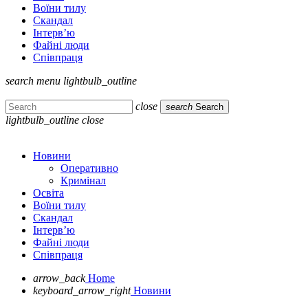
Воїни тилу
Скандал
Інтерв’ю
Файні люди
Співпраця
search
menu
lightbulb_outline
close
search
Search
lightbulb_outline
close
Новини
Оперативно
Кримінал
Освіта
Воїни тилу
Скандал
Інтерв’ю
Файні люди
Співпраця
arrow_back
Home
keyboard_arrow_right
Новини