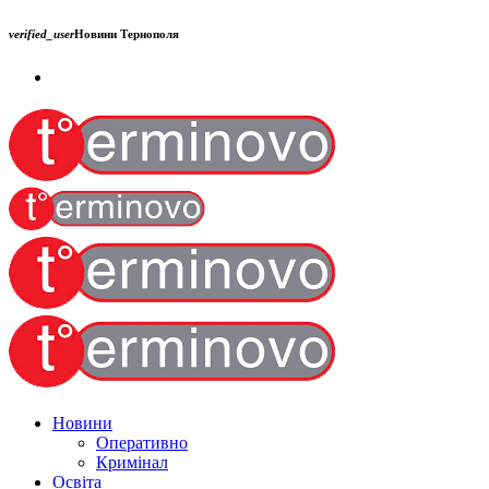
verified_user
Новини Тернополя
Новини
Оперативно
Кримінал
Освіта