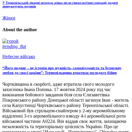
У Тернопільській лікарні померла жінка після гінекологічної операції, родичі
звинувачують медиків
Жінки
About the author
trending_flat
Небесне військо
“Його подвиг – це історія про мужність, самовідданість та безмежну
любов до своєї країни”: Тернопільщина втратила молодого бійця
Чортківщина в скорботі, адже втратила свого молодого
захисника Івана Попика. 17 жовтня 2024 року під час
виконання бойового завдання біля села Єлизаветівка
Покровського району Донецької області загинув Іван - житель
села Капустинці Чортківського району Тернопільської області.
Військовий був стрільцем-снайпером у 2-му аеромобільному
відділенні 3-го аеромобільного взводу 4-ї аеромобільної роти
військової частини А0224. Він віддав своє життя, захищаючи
незалежність та територіальну цілісність України. Про це
повідомили у групі "Наш край - Чортківщина". "Україна знову