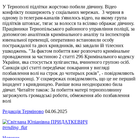
У Тернополі підлітки жорстоко побили дівчину. Відео
конфлікту поширюють у соціальних мережах. 3 червня в
одному із телеграм-каналів з'явилось відео, на якому група
підлітків штовхає, тягає за волосся та всіляко ображає дівчину.
Працівники Тернопільського районного управління поліції, за
допомогою аналітиків кримінального аналізу та інспекторів
ювенальної превенції, оперативно встановили особу
постраждалої та двох кривдників, які завдали їй тілесних
ушкоджень. "За фактом побиття вже розпочато кримінальне
провадження за частиною 2 статті 296 Кримінального кодексу
України, яка стосується хуліганства, вчиненого групою осіб.
Санкція цієї статті передбачає покарання у вигляді
позбавлення волі на строк до чотирьох років", - повідомляють
правоохоронці. У соцмережах повідомляють, що це не перший
інцидент з кривдницею. Раніше вона неодноразово била
дівчат. Читайте також: За побиття матері тернополянину
загрожують громадські роботи, обмеження або позбавлення
волі
Редакція Терміново
04.06.2025
trending_flat
Новини