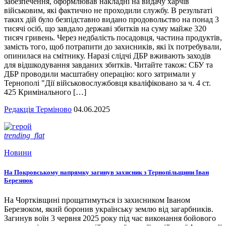
забезпечення, оформлював накладні на видачу харчів
військовим, які фактично не проходили службу. В результаті
таких дій було безпідставно видано продовольство на понад 3
тисячі осіб, що завдало державі збитків на суму майже 320
тисяч гривень. Через недбалість посадовця, частина продуктів,
замість того, щоб потрапити до захисників, які їх потребували,
опинилася на смітнику. Наразі слідчі ДБР вживають заходів
для відшкодування завданих збитків. Читайте також: СБУ та
ДБР проводили масштабну операцію: кого затримали у
Тернополі "Дії військовослужбовця кваліфіковано за ч. 4 ст.
425 Кримінального […]
Редакція Терміново
04.06.2025
trending_flat
Новини
На Покровському напрямку загинув захисник з Тернопільщини Іван
Березнюк
На Чортківщині прощатимуться із захисником Іваном
Березюком, який боронив українську землю від загарбників.
Загинув воїн 3 червня 2025 року під час виконання бойового