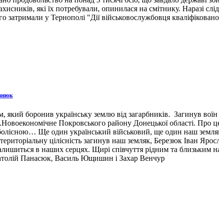
ахисників, які їх потребували, опинилася на смітнику. Наразі сл
 затримали у Тернополі "Дії військовослужбовця кваліфіковано 
знюк
 який боронив українську землю від загарбників. Загинув воїн 3
н.п.Новоекономічне Покровського району Донецької області. Про 
 болісною… Ще один український військовий, ще один наш земляк,
ериторіальну цілісність загинув наш земляк, Березюк Іван Ярос
лишиться в наших серцях. Щирі співчуття рідним та близьким наш
натолій Панасюк, Василь Ющишин і Захар Венчур