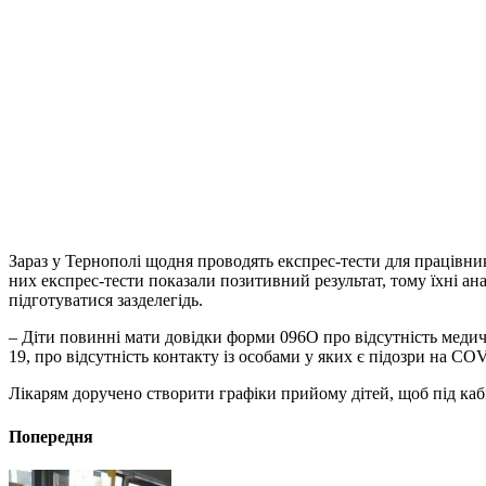
Зараз у Тернополі щодня проводять експрес-тести для працівник
них експрес-тести показали позитивний результат, тому їхні ана
підготуватися зазделегідь.
– Діти повинні мати довідки форми 096О про відсутність медичн
19, про відсутність контакту із особами у яких є підозри на СOV
Лікарям доручено створити графіки прийому дітей, щоб під каб
Попередня