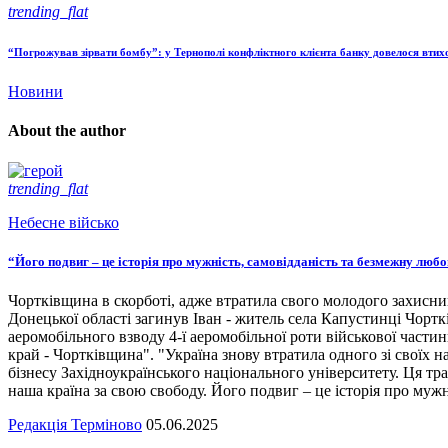
trending_flat
“Погрожував зірвати бомбу”: у Тернополі конфліктного клієнта банку довелося вти
Новини
About the author
trending_flat
Небесне військо
“Його подвиг – це історія про мужність, самовідданість та безмежну люб
Чортківщина в скорботі, адже втратила свого молодого захисни
Донецької області загинув Іван - житель села Капустинці Чортк
аеромобільного взводу 4-ї аеромобільної роти військової части
край - Чортківщина". "Україна знову втратила одного зі своїх
бізнесу Західноукраїнського національного університету. Ця тра
наша країна за свою свободу. Його подвиг – це історія про мужн
Редакція Терміново
05.06.2025