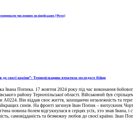
хомирювати численним поліцейським (Фото)
ов до своєї країни”: Тернопільщина втратила молодого бійця
ка Івана Попика. 17 жовтня 2024 року під час виконання бойовог
івського району Тернопільської області. Військовий був стрільце
ни А0224. Він віддав своє життя, захищаючи незалежність та тери
 найкращих синів. На фронті загинув Іван Попик – випускник Чор
гічна новина болем відгукнулася в серцях усіх, хто знав Івана, 
ість, самовідданість та безмежну любов до своєї країни. Іван По