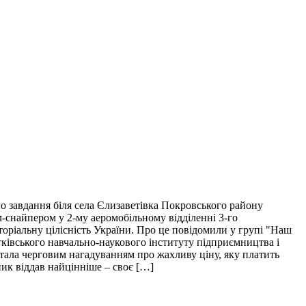
о завдання біля села Єлизаветівка Покровського району
м-снайпером у 2-му аеромобільному відділенні 3-го
торіальну цілісність України. Про це повідомили у групі "Наш
тківського навчально-наукового інституту підприємництва і
і стала черговим нагадуванням про жахливу ціну, яку платить
пик віддав найцінніше – своє […]