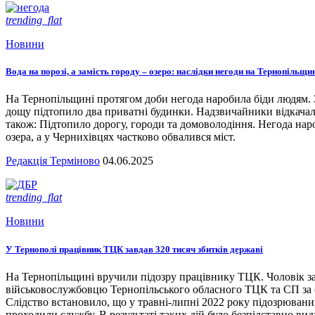
trending_flat
Новини
Вода на порозі, а замість городу – озеро: наслідки негоди на Тернопільщи
На Тернопільщині протягом доби негода наробила біди людям. З
дощу підтопило два приватні будинки. Надзвичайники відкача
також: Підтопило дорогу, городи та домоволодіння. Негода наро
озера, а у Чернихівцях частково обвалився міст.
Редакція Терміново
04.06.2025
trending_flat
Новини
У Тернополі працівник ТЦК завдав 320 тисяч збитків державі
На Тернопільщині вручили підозру працівнику ТЦК. Чоловік за
військовослужбовцю Тернопільського обласного ТЦК та СП за сл
Слідство встановило, що у травні-липні 2022 року підозрювани
проходили службу. В результаті таких дій було безпідставно вид