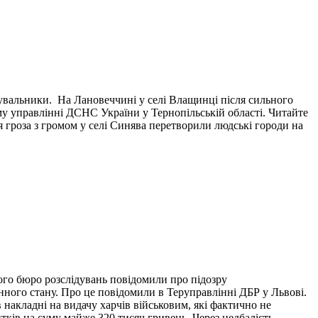
тувальники. На Лановеччині у селі Влащинці після сильного
у управлінні ДСНС України у Тернопільській області. Читайте
я гроза з громом у селі Синява перетворили людські городи на
ого бюро розслідувань повідомили про підозру
нного стану. Про це повідомили в Теруправлінні ДБР у Львові.
накладні на видачу харчів військовим, які фактично не
итків на суму майже 320 тисяч гривень. Через недбалість