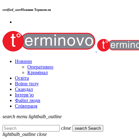
verified_user
Новини Тернополя
Новини
Оперативно
Кримінал
Освіта
Воїни тилу
Скандал
Інтерв’ю
Файні люди
Співпраця
search
menu
lightbulb_outline
close
search
Search
lightbulb_outline
close