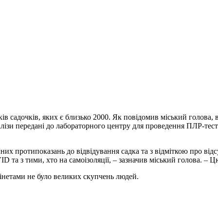
ів садочків, яких є близько 2000. Як повідомив міський голова, 
лізи передані до лабораторного центру для проведення ПЛР-тестів.
их протипоказань до відвідування садка та з відміткою про відс
ID та з тими, хто на самоізоляції, – зазначив міський голова. – Ц
інетами не було великих скупчень людей.