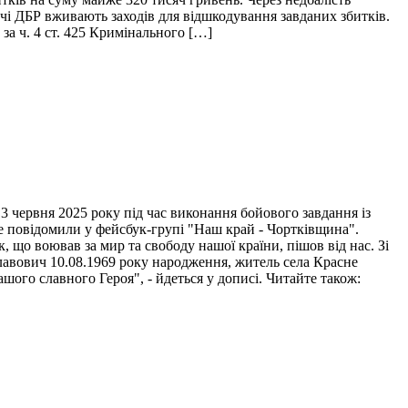
ідчі ДБР вживають заходів для відшкодування завданих збитків.
за ч. 4 ст. 425 Кримінального […]
 червня 2025 року під час виконання бойового завдання із
це повідомили у фейсбук-групі "Наш край - Чортківщина".
 що воював за мир та свободу нашої країни, пішов від нас. Зі
лавович 10.08.1969 року народження, житель села Красне
ого славного Героя", - йдеться у дописі. Читайте також: