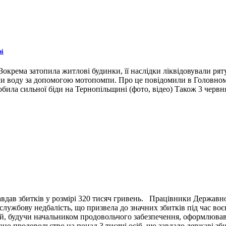
ні
окрема затопила житлові будинки, її наслідки ліквідовували ря
ли воду за допомогою мотопомпи. Про це повідомили в Головном
била сильної біди на Тернопільщині (фото, відео) Також 3 червн
вдав збитків у розмірі 320 тисяч гривень. Працівники Державн
ужбову недбалість, що призвела до значних збитків під час воє
й, будучи начальником продовольчого забезпечення, оформлював 
ано продовольство на понад 3 тисячі осіб, що завдало державі зб