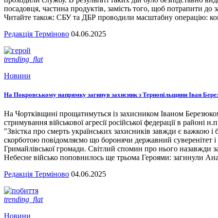
посадовця, частина продуктів, замість того, щоб потрапити до з
Читайте також: СБУ та ДБР проводили масштабну операцію: кого
Редакція Терміново
04.06.2025
trending_flat
Новини
На Покровському напрямку загинув захисник з Тернопільщини Іван Бере
На Чортківщині прощатимуться із захисником Іваном Березюком,
стримування військової агресії російської федерації в районі 
"Звістка про смерть українських захисників завжди є важкою і
скорботою повідомляємо що боронячи державний суверенітет і т
Гримайлівської громади. Світлий спомин про нього назавжди за
Небесне військо поповнилось ще трьома Героями: загинули А
Редакція Терміново
04.06.2025
trending_flat
Новини