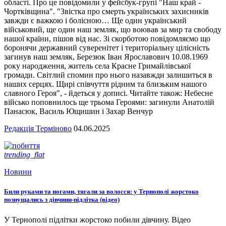
області. Про це повідомили у фейсбук-групі "Наш край -
Чортківщина". "Звістка про смерть українських захисників
завжди є важкою і болісною… Ще один український
військовий, ще один наш земляк, що воював за мир та свободу
нашої країни, пішов від нас. Зі скорботою повідомляємо що
боронячи державний суверенітет і територіальну цілісність
загинув наш земляк, Березюк Іван Ярославович 10.08.1969
року народження, житель села Красне Гримайлівської
громади. Світлий спомин про нього назавжди залишиться в
наших серцях. Щирі співчуття рідним та близьким нашого
славного Героя", - йдеться у дописі. Читайте також: Небесне
військо поповнилось ще трьома Героями: загинули Анатолій
Панасюк, Василь Ющишин і Захар Венчур
Редакція Терміново
04.06.2025
trending_flat
Новини
Били руками та ногами, тягали за волосся: у Тернополі жорстоко
познущались з дівчини-підлітка (відео)
У Тернополі підлітки жорстоко побили дівчину. Відео