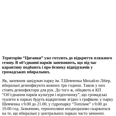
Територію “Циганки” уже готують до відкриття пляжного
сезону. В об’єднанні парків запевняють, що під час
карантину подбають і про безпеку відвідувачів у
громадських вбиральнях.
Як, запевнив завідувач парку ім. Т.Шевченка Михайло Лібер,
вбиральні дезинфікують кожних три години. Також у них
стоять дезинфектори для рук. До того ж, обіцяють в КП
“Об’єднання парків культури і відпочинку”, що громадські
туалети в парках будуть відкритими згідно з графіком: у парку
Шевченка з 9.00 до 21.00, у гідропарку “Топільче” з 9.00 до
19.00 год. Зазначимо, тернополяни неодноразово скаржаться
на те, що вбиральні у центральних парках часто зачинені.