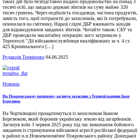
таких дій було безпідставно видано продовольство на понад 3
тисячі осіб, що завдало державі збитків на суму майже 320
тисяч гривень. Через недбалість посадовця, частина продуктів,
замість того, щоб потрапити до захисників, які їх потребували,
опинилася на смітнику. Наразі слідчі ДБР вживають заходів
для відшкодування завданих збитків. Читайте також: СБУ та
ДБР проводили масштабну операцію: кого затримали у
Тернополі "Дії військовослужбовця кваліфіковано за ч. 4 ст.
425 Кримінального […]
Редакція Терміново
04.06.2025
trending_flat
Новини
На Покровському напрямку загинув захисник з Тернопільщини Іван
Березнюк
На Чортківщині прощатимуться із захисником Іваном
Березюком, який боронив українську землю від загарбників.
Загинув воїн 3 червня 2025 року під час виконання бойового
завдання із стримування військової агресії російської федерації
в районі н.п.Новоекономічне Покровського району Донецької