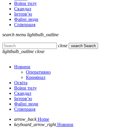
Воїни тилу
Скандал
Інтерв’ю
Файні люди
Співпраця
search
menu
lightbulb_outline
close
search
Search
lightbulb_outline
close
Новини
Оперативно
Кримінал
Освіта
Воїни тилу
Скандал
Інтерв’ю
Файні люди
Співпраця
arrow_back
Home
keyboard_arrow_right
Новини