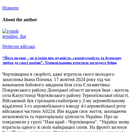
Новини
About the author
trending_flat
Небесне військо
“Його подвиг – це історія про мужність, самовідданість та безмежну
любов до своєї країни”: Тернопільщина втратила молодого бійця
Чортківщина в скорботі, адже втратила свого молодого
захисника Івана Попика. 17 жовтня 2024 року під час
виконання бойового завдання біля села Єлизаветівка
Покровського району Донецької області загинув Іван - житель
села Капустинці Чортківського району Тернопільської області.
Військовий був стрільцем-снайпером у 2-му аеромобільному
відділенні 3-го аеромобільного взводу 4-ї аеромобільної роти
військової частини А0224. Він віддав своє життя, захищаючи
незалежність та територіальну цілісність України. Про це
повідомили у групі "Наш край - Чортківщина". "Україна знову
втратила одного зі своїх найкращих синів. На фронті загинув