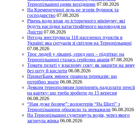
Тернопільщині цими вихідними
07.08.2026
На Кременеччині ледь не згорів будинок та
господарство
07.08.2026
Рівень води впав до історичного мінімуму: які
будуть наслідки катастрофічного маловоддя на
Дністрі
07.08.2026
Негода знеструмила 118 населених пунктів в
Україні: яка ситуація зі світлом на Тернопільщині
07.08.2026
Троє людей у лікарні, серед них – підлітки: на
Тернопільщині сталась серйозна аварія
07.08.2026
Томати пелаті у власному соку: як закрити на зиму
без оцту й кислоти
06.08.2026
ПриватБанк змінює правила переказів: що
потрібно знати
06.08.2026
Деяким тернополянам припинять надсилати пенсії
на картку: що треба зробити до 15 вересня
06.08.2026
“Нам дуже боляче”: волонтерів “На Щиті” з
Тернопільщини образили та зневажили
06.08.2026
На Тернопільщині судитимуть водія, через якого
загинула жінка
06.08.2026