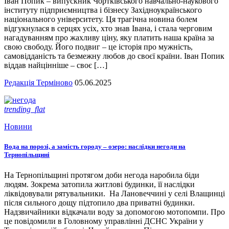
Іван Попик – випускник Чортківського навчально-наукового
інституту підприємництва і бізнесу Західноукраїнського
національного університету. Ця трагічна новина болем
відгукнулася в серцях усіх, хто знав Івана, і стала черговим
нагадуванням про жахливу ціну, яку платить наша країна за
свою свободу. Його подвиг – це історія про мужність,
самовідданість та безмежну любов до своєї країни. Іван Попик
віддав найцінніше – своє […]
Редакція Терміново
05.06.2025
trending_flat
Новини
Вода на порозі, а замість городу – озеро: наслідки негоди на
Тернопільщині
На Тернопільщині протягом доби негода наробила біди
людям. Зокрема затопила житлові будинки, її наслідки
ліквідовували рятувальники. На Лановеччині у селі Влащинці
після сильного дощу підтопило два приватні будинки.
Надзвичайники відкачали воду за допомогою мотопомпи. Про
це повідомили в Головному управлінні ДСНС України у