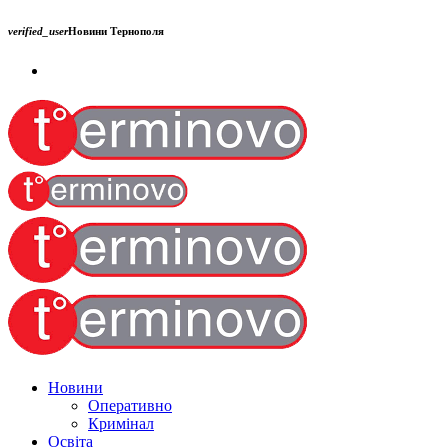
verified_user
Новини Тернополя
Новини
Оперативно
Кримінал
Освіта