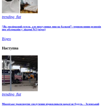
trending_flat
“Як двозірковий готель, але прогулянки лиш на балконі”: тернополянин розповів
про обсервацію у лікарні №3 (відео)
Відео
Наступна
trending_flat
Міжміське транспортне сполучення відновлювати наразі не будуть – Зеленський