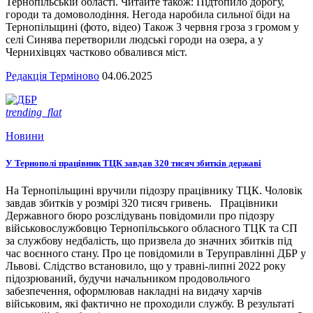
Тернопільській області. Читайте також: Підтопило дорогу,
городи та домоволодіння. Негода наробила сильної біди на
Тернопільщині (фото, відео) Також 3 червня гроза з громом у
селі Синява перетворили людські городи на озера, а у
Чернихівцях частково обвалився міст.
Редакція Терміново
04.06.2025
trending_flat
Новини
У Тернополі працівник ТЦК завдав 320 тисяч збитків державі
На Тернопільщині вручили підозру працівнику ТЦК. Чоловік
завдав збитків у розмірі 320 тисяч гривень. Працівники
Державного бюро розслідувань повідомили про підозру
військовослужбовцю Тернопільського обласного ТЦК та СП
за службову недбалість, що призвела до значних збитків під
час воєнного стану. Про це повідомили в Теруправлінні ДБР у
Львові. Слідство встановило, що у травні-липні 2022 року
підозрюваний, будучи начальником продовольчого
забезпечення, оформлював накладні на видачу харчів
військовим, які фактично не проходили службу. В результаті