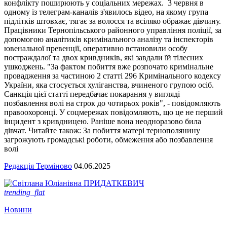
конфлікту поширюють у соціальних мережах. 3 червня в
одному із телеграм-каналів з'явилось відео, на якому група
підлітків штовхає, тягає за волосся та всіляко ображає дівчину.
Працівники Тернопільського районного управління поліції, за
допомогою аналітиків кримінального аналізу та інспекторів
ювенальної превенції, оперативно встановили особу
постраждалої та двох кривдників, які завдали їй тілесних
ушкоджень. "За фактом побиття вже розпочато кримінальне
провадження за частиною 2 статті 296 Кримінального кодексу
України, яка стосується хуліганства, вчиненого групою осіб.
Санкція цієї статті передбачає покарання у вигляді
позбавлення волі на строк до чотирьох років", - повідомляють
правоохоронці. У соцмережах повідомляють, що це не перший
інцидент з кривдницею. Раніше вона неодноразово била
дівчат. Читайте також: За побиття матері тернополянину
загрожують громадські роботи, обмеження або позбавлення
волі
Редакція Терміново
04.06.2025
trending_flat
Новини