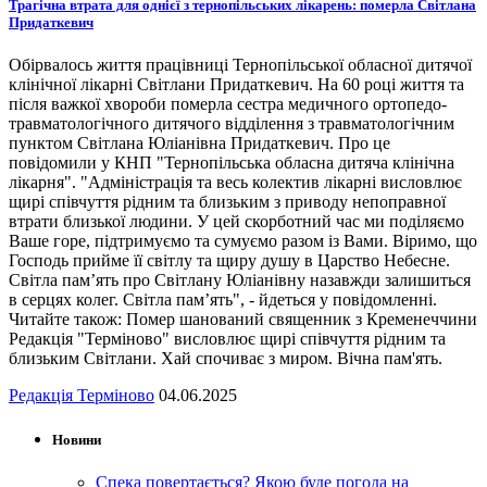
Трагічна втрата для однієї з тернопільських лікарень: померла Світлана
Придаткевич
Обірвалось життя працівниці Тернопільської обласної дитячої
клінічної лікарні Світлани Придаткевич. На 60 році життя та
після важкої хвороби померла сестра медичного ортопедо-
травматологічного дитячого відділення з травматологічним
пунктом Світлана Юліанівна Придаткевич. Про це
повідомили у КНП "Тернопільська обласна дитяча клінічна
лікарня". "Адміністрація та весь колектив лікарні висловлює
щирі співчуття рідним та близьким з приводу непоправної
втрати близької людини. У цей скорботний час ми поділяємо
Ваше горе, підтримуємо та сумуємо разом із Вами. Віримо, що
Господь прийме її світлу та щиру душу в Царство Небесне.
Світла пам’ять про Світлану Юліанівну назавжди залишиться
в серцях колег. Світла пам’ять", - йдеться у повідомленні.
Читайте також: Помер шанований священник з Кременеччини
Редакція "Терміново" висловлює щирі співчуття рідним та
близьким Світлани. Хай спочиває з миром. Вічна пам'ять.
Редакція Терміново
04.06.2025
Новини
Спека повертається? Якою буде погода на