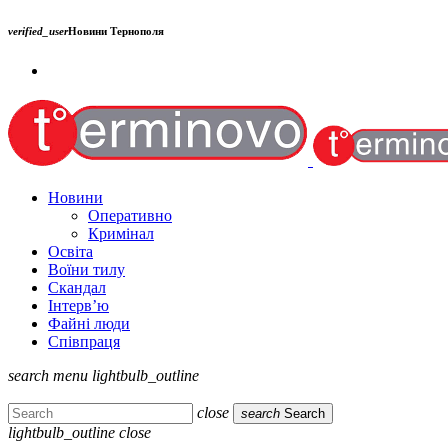
verified_user
Новини Тернополя
Новини
Оперативно
Кримінал
Освіта
Воїни тилу
Скандал
Інтерв’ю
Файні люди
Співпраця
search
menu
lightbulb_outline
close
search
Search
lightbulb_outline
close