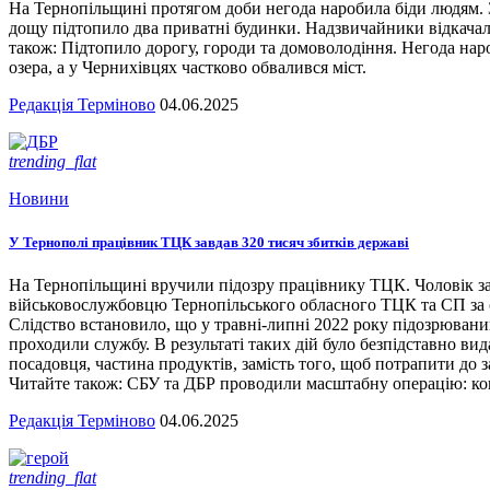
На Тернопільщині протягом доби негода наробила біди людям. З
дощу підтопило два приватні будинки. Надзвичайники відкача
також: Підтопило дорогу, городи та домоволодіння. Негода наро
озера, а у Чернихівцях частково обвалився міст.
Редакція Терміново
04.06.2025
trending_flat
Новини
У Тернополі працівник ТЦК завдав 320 тисяч збитків державі
На Тернопільщині вручили підозру працівнику ТЦК. Чоловік за
військовослужбовцю Тернопільського обласного ТЦК та СП за сл
Слідство встановило, що у травні-липні 2022 року підозрювани
проходили службу. В результаті таких дій було безпідставно вид
посадовця, частина продуктів, замість того, щоб потрапити до з
Читайте також: СБУ та ДБР проводили масштабну операцію: кого
Редакція Терміново
04.06.2025
trending_flat