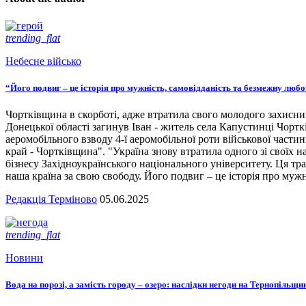
trending_flat
Небесне військо
“Його подвиг – це історія про мужність, самовідданість та безмежну люб
Чортківщина в скорботі, адже втратила свого молодого захисни
Донецької області загинув Іван - житель села Капустинці Чортк
аеромобільного взводу 4-ї аеромобільної роти військової части
край - Чортківщина". "Україна знову втратила одного зі своїх
бізнесу Західноукраїнського національного університету. Ця тра
наша країна за свою свободу. Його подвиг – це історія про мужн
Редакція Терміново
05.06.2025
trending_flat
Новини
Вода на порозі, а замість городу – озеро: наслідки негоди на Тернопільщи