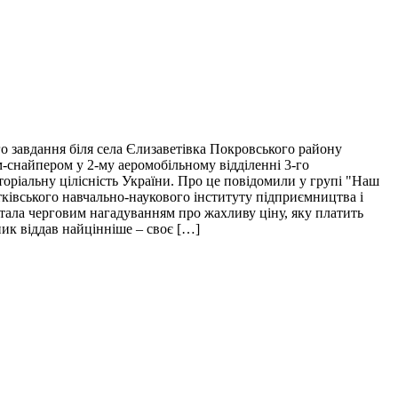
о завдання біля села Єлизаветівка Покровського району
м-снайпером у 2-му аеромобільному відділенні 3-го
торіальну цілісність України. Про це повідомили у групі "Наш
тківського навчально-наукового інституту підприємництва і
і стала черговим нагадуванням про жахливу ціну, яку платить
пик віддав найцінніше – своє […]