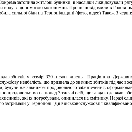
окрема затопила житлові будинки, її наслідки ліквідовували ря
ли воду за допомогою мотопомпи. Про це повідомили в Головном
била сильної біди на Тернопільщині (фото, відео) Також 3 червн
вдав збитків у розмірі 320 тисяч гривень. Працівники Державн
ужбову недбалість, що призвела до значних збитків під час воє
й, будучи начальником продовольчого забезпечення, оформлював 
ано продовольство на понад 3 тисячі осіб, що завдало державі зб
ахисників, які їх потребували, опинилася на смітнику. Наразі сл
 затримали у Тернополі "Дії військовослужбовця кваліфіковано 