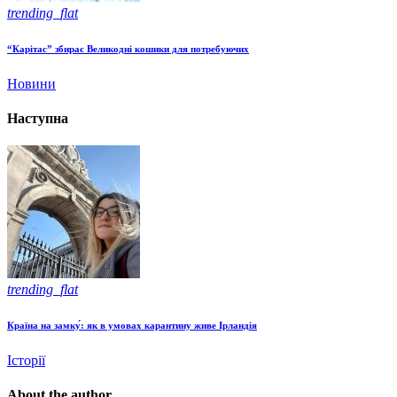
trending_flat
“Карітас” збирає Великодні кошики для потребуючих
Новини
Наступна
trending_flat
Країна на замку́: як в умовах карантину живе Ірландія
Історії
About the author