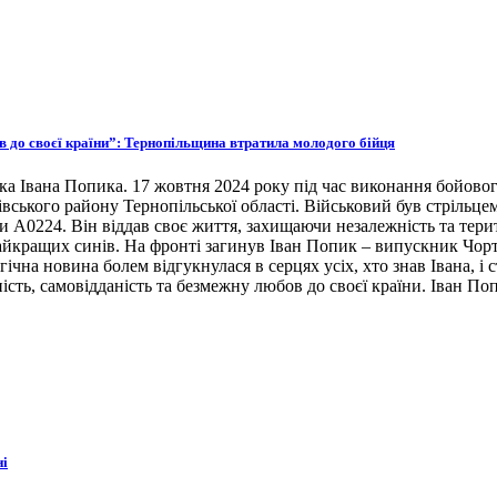
ов до своєї країни”: Тернопільщина втратила молодого бійця
ка Івана Попика. 17 жовтня 2024 року під час виконання бойовог
івського району Тернопільської області. Військовий був стрільце
ни А0224. Він віддав своє життя, захищаючи незалежність та тери
 найкращих синів. На фронті загинув Іван Попик – випускник Чор
гічна новина болем відгукнулася в серцях усіх, хто знав Івана, 
ість, самовідданість та безмежну любов до своєї країни. Іван По
ні