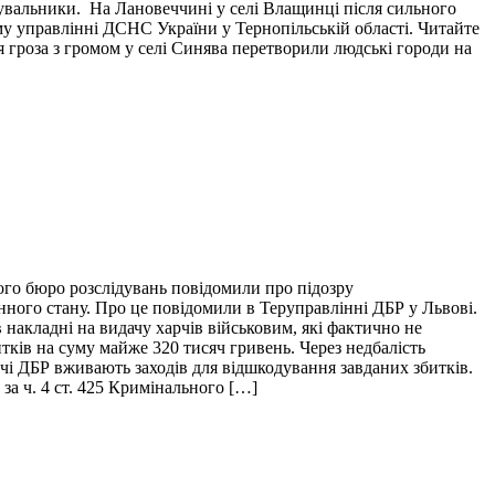
тувальники. На Лановеччині у селі Влащинці після сильного
у управлінні ДСНС України у Тернопільській області. Читайте
я гроза з громом у селі Синява перетворили людські городи на
ого бюро розслідувань повідомили про підозру
нного стану. Про це повідомили в Теруправлінні ДБР у Львові.
накладні на видачу харчів військовим, які фактично не
итків на суму майже 320 тисяч гривень. Через недбалість
ідчі ДБР вживають заходів для відшкодування завданих збитків.
за ч. 4 ст. 425 Кримінального […]