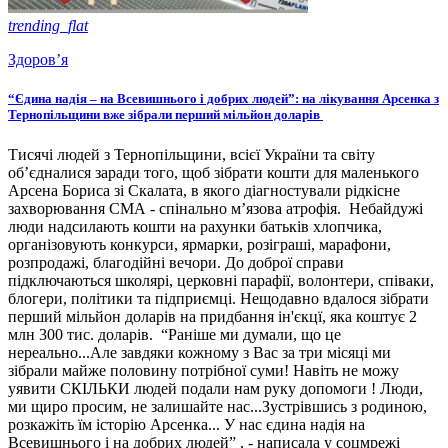
trending_flat
Здоров’я
“Єдина надія – на Всевишнього і добрих людей”: на лікування Арсенка з
Тернопільщини вже зібрали перший мільйон доларів
Тисячі людей з Тернопільщини, всієї України та світу
об’єдналися заради того, щоб зібрати кошти для маленького
Арсена Бориса зі Скалата, в якого діагностували рідкісне
захворювання СМА - спінально м’язова атрофія. Небайдужі
люди надсилають кошти на рахунки батьків хлопчика,
організовують конкурси, ярмарки, розіграші, марафони,
розпродажі, благодійні вечори. До доброї справи
підключаються школярі, церковні парафії, волонтери, співаки,
блогери, політики та підприємці. Нещодавно вдалося зібрати
перший мільйон доларів на придбання ін'єкцї, яка коштує 2
млн 300 тис. доларів. “Раніше ми думали, що це
нереально...Але завдяки кожному з Вас за три місяці ми
зібрали майже половину потрібної суми! Навіть не можу
уявити СКІЛЬКИ людей подали нам руку допомоги ! Люди,
ми щиро просим, не залишайте нас...Зустрівшись з родиною,
розкажіть їм історію Арсенка... У нас єдина надія на
Всевишнього і на добрих людей” , - написала у соцмрежі