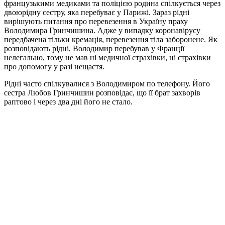
французькими медиками та поліцією родина спілкується через
двоюрідну сестру, яка перебуває у Парижі. Зараз рідні
вирішують питання про перевезення в Україну праху
Володимира Гринчишина. Адже у випадку коронавірусу
передбачена тільки кремація, перевезення тіла заборонене. Як
розповідають рідні, Володимир перебував у Франції
нелегально, тому не мав ні медичної страхівки, ні страхівки
про допомогу у разі нещастя.
Рідні часто спілкувалися з Володимиром по телефону. Його
сестра Любов Гринчишин розповідає, що її брат захворів
раптово і через два дні його не стало.