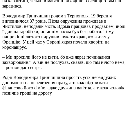
на карантині, тільки в магазин виходили. Очевидно там він і
заразився.
Володимир Гринчишин родом з Тернополя, 19 березня
виповнилося 37 років.
Після одруження проживав в
Чистилові неподалік міста.
Вдома працював продавцем, іноді
їздив на заробітки, останнім часом був без роботи. Тому
наприкінці лютого вирушив шукати кращого життя у
Францію. У цей час у Європі якраз почали хворіти на
коронавірус.
– Ми просили його не їхати, бо вже якраз починалися
захворювання. А він не послухав, сказав, що там нічого нема,
– розповідає сестра.
Рідні Володимира Гринчишина просять усіх небайдужих
допомогти на перевезення праху, а також підтримати
фінансово його сім’ю, адже дружина вагітна, а також чоловік
позичив гроші на дорогу.