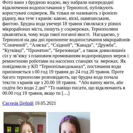
Фото ванн з брудною водою, яку набрали напередодні
відключення водопостачання у Тернополі, публікують
користувачі соцмереж. Як тільки не називають з іронією
рідину, яка тече з кранів: кавою, віскі, шампанським,
фантою. Брудна вода увечері 18 травня з'являлася у різних
мікрорайонах міста, пишуть у соцмережах. Тернополяни
цікавляться, чому вода такої поганої якості. Нагадаємо, у
Тернополі на два дні припинене водопостачання мікрорайонів
“Сонячний”, “Аляска”, “Східний”, “Канада”, “Дружба”,
“Кутківці”, “Пронятин”, “Березовиця”, а також довколишніх
сіл у зв’язку з плановим промиванням водопровідних мереж і
ремонтними роботами на насосних станціях та мережах. Як
повідомили у КП “Тернопільводоканал”, постачання води
припиняється з 00 год 19 травня до 24 год 20 травня. Проте
багато тернополян розповідають, що брудна вода почала
тексти з кранів ще з 20.00 18 травня. “Або ванну мити, або
сидіти без води 2 дні” “То навіщо писати, що відключають в
00.00 год 19 травня, якщо ти […]
Євгенія Цебрій
19.05.2021