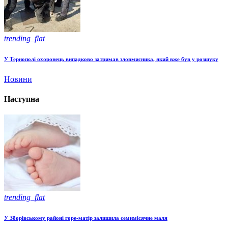
trending_flat
У Тернополі охоронець випадково затримав зловмисника, який вже був у розшуку
Новини
Наступна
trending_flat
У Зборівському районі горе-матір залишила семимісячне маля