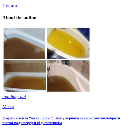
Новини
About the author
trending_flat
Місто
Із кранів текла “кава і віскі” : чому тернополяни не змогли набрати
чистої води перед її відключенням