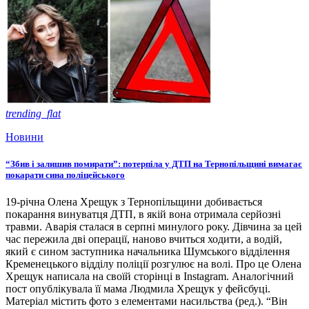
trending_flat
Новини
“Збив і залишив помирати”: потерпіла у ДТП на Тернопільщині вимагає
покарати сина поліцейського
19-річна Олена Хрещук з Тернопільщини добивається
покарання винуватця ДТП, в якій вона отримала серйозні
травми. Аварія сталася в серпні минулого року. Дівчина за цей
час пережила дві операції, наново вчиться ходити, а водій,
який є сином заступника начальника Шумського відділення
Кременецького відділу поліції розгулює на волі. Про це Олена
Хрещук написала на своїй сторінці в Instagram. Аналогічний
пост опублікувала її мама Людмила Хрещук у фейсбуці.
Матеріал містить фото з елементами насильства (ред.). “Він