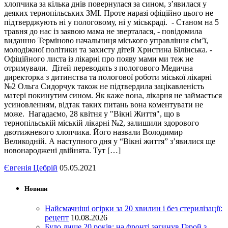
хлопчика за кілька днів повернулася за сином, з’явилася у
деяких тернопільських ЗМІ. Проте наразі офіційно цього не
підтверджують ні у пологовому, ні у міськраді. - Станом на 5
травня до нас із заявою мама не зверталася, - повідомила
виданню Терміново начальниця міського управління сім’ї,
молодіжної політики та захисту дітей Христина Білінська. -
Офіційного листа із лікарні про появу мами ми теж не
отримували. Дітей переводять з пологового Медична
директорка з дитинства та пологової роботи міської лікарні
№2 Ольга Сидорчук також не підтвердила зацікавленість
матері покинутим сином. Як каже вона, лікарня не займається
усиновленням, відтак таких питань вона коментувати не
може. Нагадаємо, 28 квітня у "Вікні Життя", що в
тернопільській міській лікарні №2, залишили здорового
двотижневого хлопчика. Його назвали Володимир
Великодній. А наступного дня у “Вікні життя” з’явилися ще
новонароджені двійнята. Тут […]
Євгенія Цебрій
05.05.2021
Новини
Найсмачніші огірки за 20 хвилин і без стерилізації:
рецепт
10.08.2026
Було лише 20 років: на фронті загинув Герой з