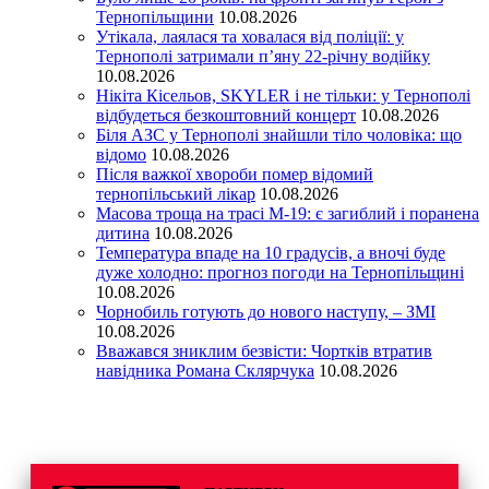
Тернопільщини
10.08.2026
Утікала, лаялася та ховалася від поліції: у
Тернополі затримали п’яну 22-річну водійку
10.08.2026
Нікіта Кісельов, SKYLER і не тільки: у Тернополі
відбудеться безкоштовний концерт
10.08.2026
Біля АЗС у Тернополі знайшли тіло чоловіка: що
відомо
10.08.2026
Після важкої хвороби помер відомий
тернопільський лікар
10.08.2026
Масова троща на трасі М-19: є загиблий і поранена
дитина
10.08.2026
Температура впаде на 10 градусів, а вночі буде
дуже холодно: прогноз погоди на Тернопільщині
10.08.2026
Чорнобиль готують до нового наступу, – ЗМІ
10.08.2026
Вважався зниклим безвісти: Чортків втратив
навідника Романа Склярчука
10.08.2026