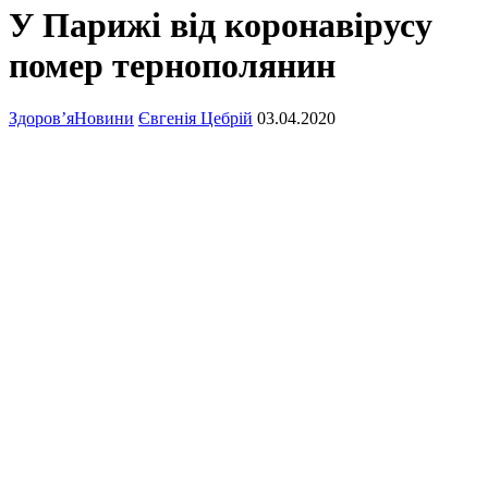
У Парижі від коронавірусу
помер тернополянин
Здоров’я
Новини
Євгенія Цебрій
03.04.2020