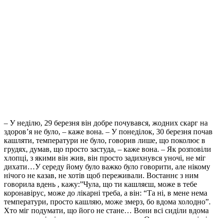
– У неділю, 29 березня він добре почувався, жодних скарг на
здоров’я не було, – каже вона. – У
понеділок, 30 березня почав
кашляти, температури не було, говорив лише, що поколює в
грудях, думав, що просто застуда, – каже вона. – Як розповіли
хлопці, з якими він жив, він просто задихнувся уночі, не міг
дихати…У середу йому було важко було говорити, але нікому
нічого не казав, не хотів щоб переживали. Востаннє з ним
говорила вдень , кажу:”Чула, що ти кашляєш, може в тебе
коронавірус, може до лікарні треба, а він: “Та ні, в мене нема
температури, просто кашляю, може змерз, бо вдома холодно”.
Хто міг подумати, що його не стане… Вони всі сиділи вдома