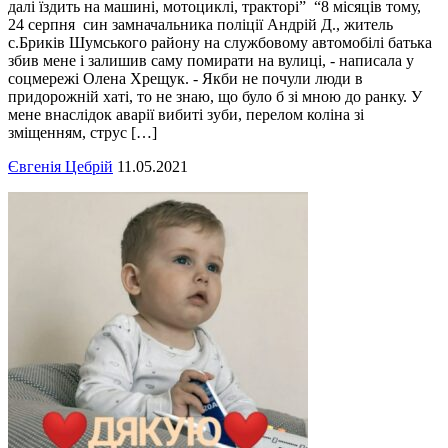
далі їздить на машині, мотоциклі, тракторі” “8 місяців тому,
24 серпня син замначальника поліції Андрій Д., житель
с.Бриків Шумського району на службовому автомобілі батька
збив мене і залишив саму помирати на вулиці, - написала у
соцмережі Олена Хрещук. - Якби не почули люди в
придорожній хаті, то не знаю, що було б зі мною до ранку. У
мене внаслідок аварії вибиті зуби, перелом коліна зі
зміщенням, струс […]
Євгенія Цебрій
11.05.2021