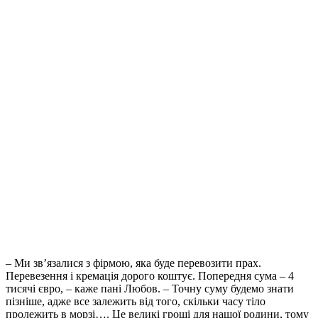
– Ми зв’язалися з фірмою, яка буде перевозити прах.
Перевезення і кремація дорого коштує. Попередня сума – 4
тисячі євро, – каже пані Любов. – Точну суму будемо знати
пізніше, адже все залежить від того, скільки часу тіло
пролежить в морзі…. Це великі гроші для нашої родини, тому