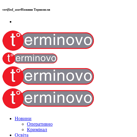
verified_user
Новини Тернополя
Новини
Оперативно
Кримінал
Освіта