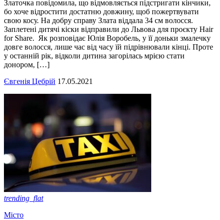
Златочка повідомила, що відмовляється підстригати кінчики,
бо хоче відростити достатню довжину, щоб пожертвувати
свою косу. На добру справу Злата віддала 34 см волосся.
Заплетені дитячі кіски відправили до Львова для проєкту Hair
for Share. Як розповідає Юлія Воробель, у її доньки змалечку
довге волосся, лише час від часу їй підрівнювали кінці. Проте
у останній рік, відколи дитина загорілась мрією стати
донором, […]
Євгенія Цебрій
17.05.2021
trending_flat
Місто