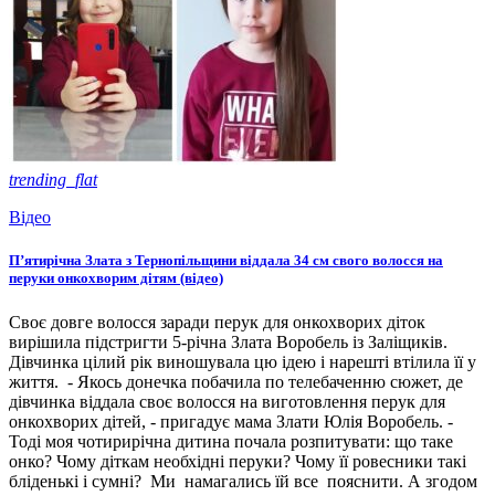
trending_flat
Відео
П’ятирічна Злата з Тернопільщини віддала 34 см свого волосся на
перуки онкохворим дітям (відео)
Своє довге волосся заради перук для онкохворих діток
вирішила підстригти 5-річна Злата Воробель із Заліщиків.
Дівчинка цілий рік виношувала цю ідею і нарешті втілила її у
життя. - Якось донечка побачила по телебаченню сюжет, де
дівчинка віддала своє волосся на виготовлення перук для
онкохворих дітей, - пригадує мама Злати Юлія Воробель. -
Тоді моя чотирирічна дитина почала розпитувати: що таке
онко? Чому діткам необхідні перуки? Чому її ровесники такі
бліденькі і сумні? Ми намагались їй все пояснити. А згодом