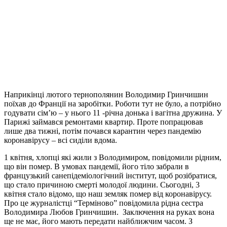
Наприкінці лютого тернополянин Володимир Гринчишин
поїхав до Франції на заробітки. Роботи тут не було, а потрібно
годувати сім’ю – у нього 11 -річна донька і вагітна дружина. У
Парижі займався ремонтами квартир. Проте попрацював
лише два тижні, потім почався карантин через пандемію
коронавірусу – всі сиділи вдома.
1 квітня, хлопці які жили з Володимиром, повідомили рідним,
що він помер.
В умовах пандемії, його тіло забрали в
французький санепідеміологічний інститут, щоб розібратися,
що стало причиною смерті молодої людини. Сьогодні, 3
квітня стало відомо, що наш земляк помер від коронавірусу.
Про це журналістці “Терміново” повідомила рідна сестра
Володимира Любов Гринчишин. Заключення на руках вона
ще не має, його мають передати найближчим часом. З