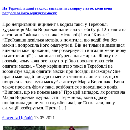
На Тернопільщині таксист висадив пасажирку з авто, коли вона
попросила його одягнути маску
Про неприємний інцидент з водієм таксі у Теребовлі
художниця Марія Ворончак написала у фейсбуці. 12 травня на
автостанції жінка взяла таксі місцевої фірми “Княже”.
“Проїхавши декілька метрів, я помітила, що водій був без
маски і попросила його одягнути її. Він не тільки відмовився
виконати моє прохання, але розвернувся і висадив мене знову
на автостанції”, - написала обурена пасажирка. Жінку не
розуміє, чому кожного разу потрібно просити таксистів
одягати маски. - Чому керівництво таксі в Теребовлі не
зобов'язує водіїв одягати маски при посадці пасажира? Яке
право мав водій висадити мене з машини лише за те, що я
попросила одягнути маску? - запитує Марія Ворончак. Вона
також просить фірму таксі розібратися з поведінкою водія.
“Відповів, що не повезе мене” Про цей випадок, як розповіла
Марія Ворончак журналістці Терміново, вона одразу
повідомила диспетчера служби таксі, де їй сказали, що у
ситуації розберуться. Проте […]
Євгенія Цебрій
13.05.2021