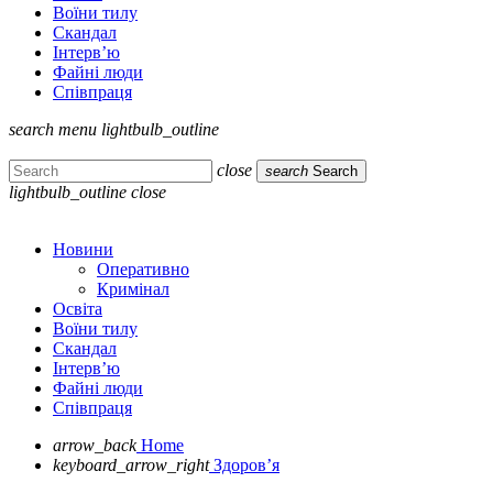
Воїни тилу
Скандал
Інтерв’ю
Файні люди
Співпраця
search
menu
lightbulb_outline
close
search
Search
lightbulb_outline
close
Новини
Оперативно
Кримінал
Освіта
Воїни тилу
Скандал
Інтерв’ю
Файні люди
Співпраця
arrow_back
Home
keyboard_arrow_right
Здоров’я