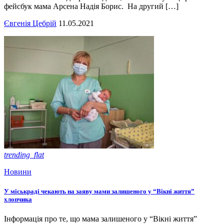
фейсбук мама Арсена Надія Борис. На другий […]
Євгенія Цебрій
11.05.2021
trending_flat
Новини
У міськраді чекають на заяву мами залишеного у “Вікні життя”
хлопчика
Інформація про те, що мама залишеного у “Вікні життя”