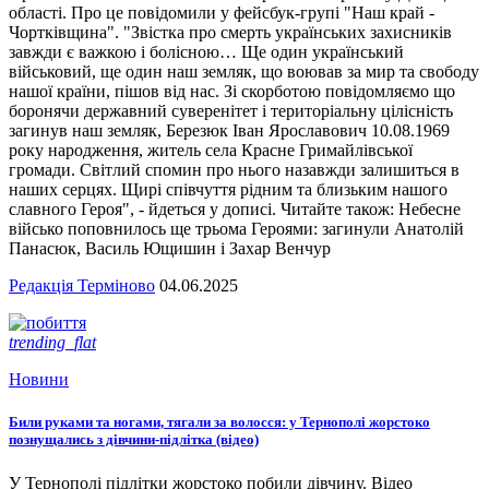
області. Про це повідомили у фейсбук-групі "Наш край -
Чортківщина". "Звістка про смерть українських захисників
завжди є важкою і болісною… Ще один український
військовий, ще один наш земляк, що воював за мир та свободу
нашої країни, пішов від нас. Зі скорботою повідомляємо що
боронячи державний суверенітет і територіальну цілісність
загинув наш земляк, Березюк Іван Ярославович 10.08.1969
року народження, житель села Красне Гримайлівської
громади. Світлий спомин про нього назавжди залишиться в
наших серцях. Щирі співчуття рідним та близьким нашого
славного Героя", - йдеться у дописі. Читайте також: Небесне
військо поповнилось ще трьома Героями: загинули Анатолій
Панасюк, Василь Ющишин і Захар Венчур
Редакція Терміново
04.06.2025
trending_flat
Новини
Били руками та ногами, тягали за волосся: у Тернополі жорстоко
познущались з дівчини-підлітка (відео)
У Тернополі підлітки жорстоко побили дівчину. Відео