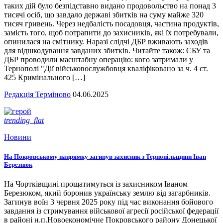
таких дій було безпідставно видано продовольство на понад 3
тисячі осіб, що завдало державі збитків на суму майже 320
тисяч гривень. Через недбалість посадовця, частина продуктів,
замість того, щоб потрапити до захисників, які їх потребували,
опинилася на смітнику. Наразі слідчі ДБР вживають заходів
для відшкодування завданих збитків. Читайте також: СБУ та
ДБР проводили масштабну операцію: кого затримали у
Тернополі "Дії військовослужбовця кваліфіковано за ч. 4 ст.
425 Кримінального […]
Редакція Терміново
04.06.2025
trending_flat
Новини
На Покровському напрямку загинув захисник з Тернопільщини Іван
Березнюк
На Чортківщині прощатимуться із захисником Іваном
Березюком, який боронив українську землю від загарбників.
Загинув воїн 3 червня 2025 року під час виконання бойового
завдання із стримування військової агресії російської федерації
в районі н.п.Новоекономічне Покровського району Донецької