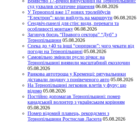
Вбивство 17-річної випускниці на Тернопільщині:
суд ухвалив остаточне рішення
06.08.2026
У Тернополі вже 17 нових тролейбусів
“Електрон”: коли вийдуть на маршрути
06.08.2026
Сендвіч-панелі для стін: види, переваги та
особливості монтажу
06.08.2026
Загинув боєць “Правого сектора” “Дуб” з
Тернопільщини
05.08.2026
Спека до +40 та інші “сюрпризи”: чого чекати від
погоди на Тернопільщині
05.08.2026
Самовільно змінили русло річки: на
Тернопільщині виявили масштабний екозлочин
05.08.2026
Ранкова автотроща у Кременці: рятувальники
діставали людину з понівеченого авто
05.08.2026
На Тернопільщині легковик влетів у фуру: що
відомо
05.08.2026
Постійно допомагав Тернопільщині: помер
канадський волонтер з українським корінням
05.08.2026
Помер відомий плавець, рекордсмен з
Тернопільщини Ростислав Ласюта
05.08.2026