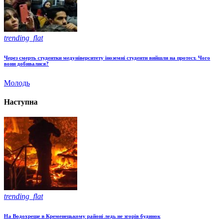
trending_flat
Через смерть студентки медуніверситету іноземні студенти вийшли на протест. Чого
вони добивалися?
Молодь
Наступна
trending_flat
На Водохреще в Кременецькому районі ледь не згорів будинок