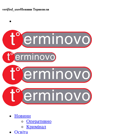
verified_user
Новини Тернополя
Новини
Оперативно
Кримінал
Освіта