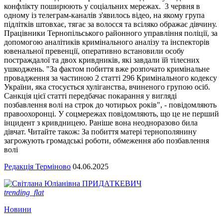
конфлікту поширюють у соціальних мережах. 3 червня в
одному із телеграм-каналів з'явилось відео, на якому група
підлітків штовхає, тягає за волосся та всіляко ображає дівчину.
Працівники Тернопільського районного управління поліції, за
допомогою аналітиків кримінального аналізу та інспекторів
ювенальної превенції, оперативно встановили особу
постраждалої та двох кривдників, які завдали їй тілесних
ушкоджень. "За фактом побиття вже розпочато кримінальне
провадження за частиною 2 статті 296 Кримінального кодексу
України, яка стосується хуліганства, вчиненого групою осіб.
Санкція цієї статті передбачає покарання у вигляді
позбавлення волі на строк до чотирьох років", - повідомляють
правоохоронці. У соцмережах повідомляють, що це не перший
інцидент з кривдницею. Раніше вона неодноразово била
дівчат. Читайте також: За побиття матері тернополянину
загрожують громадські роботи, обмеження або позбавлення
волі
Редакція Терміново
04.06.2025
trending_flat
Новини