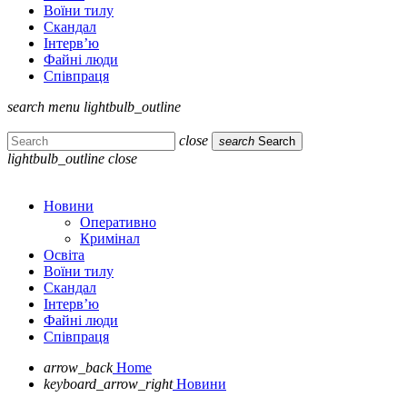
Воїни тилу
Скандал
Інтерв’ю
Файні люди
Співпраця
search
menu
lightbulb_outline
close
search
Search
lightbulb_outline
close
Новини
Оперативно
Кримінал
Освіта
Воїни тилу
Скандал
Інтерв’ю
Файні люди
Співпраця
arrow_back
Home
keyboard_arrow_right
Новини