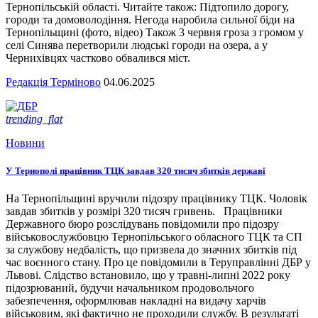
Тернопільській області. Читайте також: Підтопило дорогу,
городи та домоволодіння. Негода наробила сильної біди на
Тернопільщині (фото, відео) Також 3 червня гроза з громом у
селі Синява перетворили людські городи на озера, а у
Чернихівцях частково обвалився міст.
Редакція Терміново
04.06.2025
trending_flat
Новини
У Тернополі працівник ТЦК завдав 320 тисяч збитків державі
На Тернопільщині вручили підозру працівнику ТЦК. Чоловік
завдав збитків у розмірі 320 тисяч гривень. Працівники
Державного бюро розслідувань повідомили про підозру
військовослужбовцю Тернопільського обласного ТЦК та СП
за службову недбалість, що призвела до значних збитків під
час воєнного стану. Про це повідомили в Теруправлінні ДБР у
Львові. Слідство встановило, що у травні-липні 2022 року
підозрюваний, будучи начальником продовольчого
забезпечення, оформлював накладні на видачу харчів
військовим, які фактично не проходили службу. В результаті