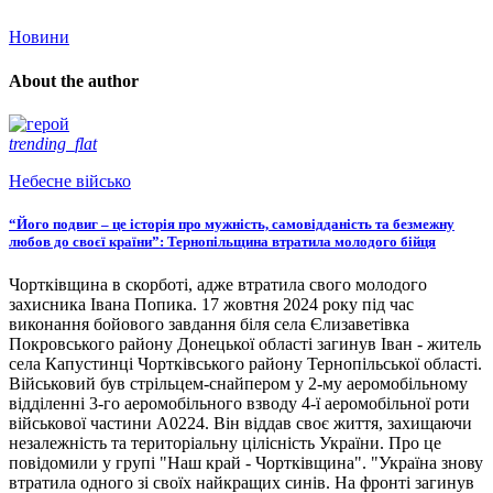
Новини
About the author
trending_flat
Небесне військо
“Його подвиг – це історія про мужність, самовідданість та безмежну
любов до своєї країни”: Тернопільщина втратила молодого бійця
Чортківщина в скорботі, адже втратила свого молодого
захисника Івана Попика. 17 жовтня 2024 року під час
виконання бойового завдання біля села Єлизаветівка
Покровського району Донецької області загинув Іван - житель
села Капустинці Чортківського району Тернопільської області.
Військовий був стрільцем-снайпером у 2-му аеромобільному
відділенні 3-го аеромобільного взводу 4-ї аеромобільної роти
військової частини А0224. Він віддав своє життя, захищаючи
незалежність та територіальну цілісність України. Про це
повідомили у групі "Наш край - Чортківщина". "Україна знову
втратила одного зі своїх найкращих синів. На фронті загинув