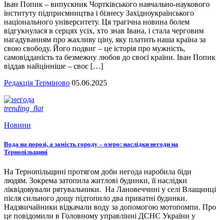
Іван Попик – випускник Чортківського навчально-наукового
інституту підприємництва і бізнесу Західноукраїнського
національного університету. Ця трагічна новина болем
відгукнулася в серцях усіх, хто знав Івана, і стала черговим
нагадуванням про жахливу ціну, яку платить наша країна за
свою свободу. Його подвиг – це історія про мужність,
самовідданість та безмежну любов до своєї країни. Іван Попик
віддав найцінніше – своє […]
Редакція Терміново
05.06.2025
trending_flat
Новини
Вода на порозі, а замість городу – озеро: наслідки негоди на
Тернопільщині
На Тернопільщині протягом доби негода наробила біди
людям. Зокрема затопила житлові будинки, її наслідки
ліквідовували рятувальники. На Лановеччині у селі Влащинці
після сильного дощу підтопило два приватні будинки.
Надзвичайники відкачали воду за допомогою мотопомпи. Про
це повідомили в Головному управлінні ДСНС України у