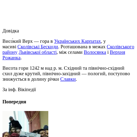
Довідка
Висо́кий Верх — гора в
Українських Карпатах
, у
масиві
Сколівські Бескиди
. Розташована в межах
Сколівського
району
Львівської області
, між селами
Волосянка
і
Верхня
Рожанка
.
Висота гори 1242 м над р. м. Східний та північно-східний
схил дуже крутий, північно-західний — пологий, поступово
знижується в долину річки
Славки
.
За інф. Вікіпедії
Попередня