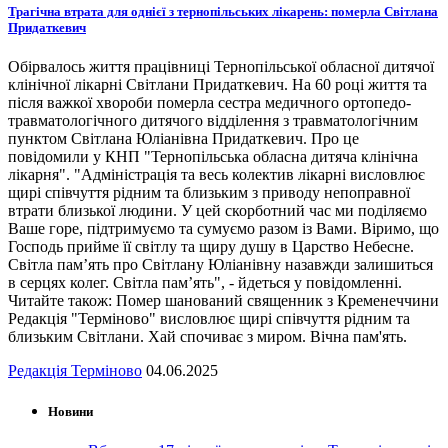
Трагічна втрата для однієї з тернопільських лікарень: померла Світлана
Придаткевич
Обірвалось життя працівниці Тернопільської обласної дитячої
клінічної лікарні Світлани Придаткевич. На 60 році життя та
після важкої хвороби померла сестра медичного ортопедо-
травматологічного дитячого відділення з травматологічним
пунктом Світлана Юліанівна Придаткевич. Про це
повідомили у КНП "Тернопільська обласна дитяча клінічна
лікарня". "Адміністрація та весь колектив лікарні висловлює
щирі співчуття рідним та близьким з приводу непоправної
втрати близької людини. У цей скорботний час ми поділяємо
Ваше горе, підтримуємо та сумуємо разом із Вами. Віримо, що
Господь прийме її світлу та щиру душу в Царство Небесне.
Світла пам’ять про Світлану Юліанівну назавжди залишиться
в серцях колег. Світла пам’ять", - йдеться у повідомленні.
Читайте також: Помер шанований священник з Кременеччини
Редакція "Терміново" висловлює щирі співчуття рідним та
близьким Світлани. Хай спочиває з миром. Вічна пам'ять.
Редакція Терміново
04.06.2025
Новини