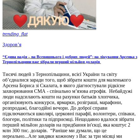
trending_flat
Здоров’я
“Єдина надія – на Всевишнього і добрих людей”: на лікування Арсенка з
Тернопільщини вже зібрали перший мільйон доларів
Тисячі людей з Тернопільщини, всієї України та світу
об’єдналися заради того, щоб зібрати кошти для маленького
Арсена Бориса зі Скалата, в якого діагностували рідкісне
захворювання СМА - спінально м’язова атрофія. Небайдужі
люди надсилають кошти на рахунки батьків хлопчика,
організовують конкурси, ярмарки, розіграші, марафони,
розпродажі, благодійні вечори. До доброї справи
підключаються школярі, церковні парафії, волонтери, співаки,
блогери, політики та підприємці. Нещодавно вдалося зібрати
перший мільйон доларів на придбання ін'єкцї, яка коштує 2
млн 300 тис. доларів. “Раніше ми думали, що це
нереально...Але завдяки кожному з Вас за три місяці ми