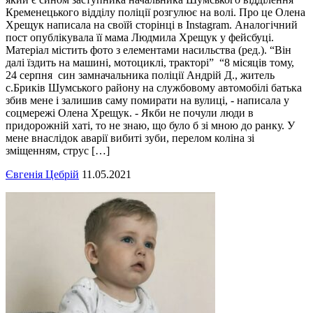
Кременецького відділу поліції розгулює на волі. Про це Олена
Хрещук написала на своїй сторінці в Instagram. Аналогічний
пост опублікувала її мама Людмила Хрещук у фейсбуці.
Матеріал містить фото з елементами насильства (ред.). “Він
далі їздить на машині, мотоциклі, тракторі” “8 місяців тому,
24 серпня син замначальника поліції Андрій Д., житель
с.Бриків Шумського району на службовому автомобілі батька
збив мене і залишив саму помирати на вулиці, - написала у
соцмережі Олена Хрещук. - Якби не почули люди в
придорожній хаті, то не знаю, що було б зі мною до ранку. У
мене внаслідок аварії вибиті зуби, перелом коліна зі
зміщенням, струс […]
Євгенія Цебрій
11.05.2021