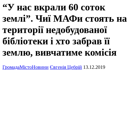
“У нас вкрали 60 соток
землі”. Чиї МАФи стоять на
території недобудованої
бібліотеки і хто забрав її
землю, вивчатиме комісія
Громада
Місто
Новини
Євгенія Цебрій
13.12.2019