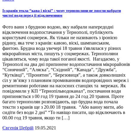
Із кранів текла “кава і віскі” : чому тернополяни не змогли набрати
чистої води перед її відключенням
Фото ванн з брудною водою, яку набрали напередодні
відключення водопостачання у Тернополі, публікують
користувачі соцмереж. Як тільки не називають з іронією
рідину, яка тече з кранів: кавою, віскі, шампанським,
фантою. Брудна вода увечері 18 травня з'являлася у різних
мікрорайонах міста, пишуть у соцмережах. Тернополяни
цікавляться, чому вода такої поганої якості. Нагадаємо, у
Тернополі на два дні припинене водопостачання мікрорайонів
“Сонячний”, “Аляска”, “Східний”, “Канада”, “Дружба”,
“Кутківці”, “Пронятин”, “Березовиця”, а також довколишніх
сіл у зв’язку з плановим промиванням водопровідних мереж і
ремонтними роботами на насосних станціях та мережах. Як
повідомили у КП “Тернопільводоканал”, постачання води
припиняється з 00 год 19 травня до 24 год 20 травня. Проте
багато тернополян розповідають, що брудна вода почала
тексти з кранів ще з 20.00 18 травня. “Або ванну мити, або
сидіти без води 2 дні” “То навіщо писати, що відключають в
00.00 год 19 травня, якщо ти […]
Євгенія Цебрій
19.05.2021