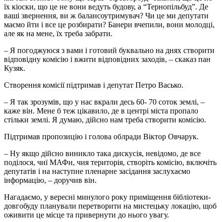
їх кіоски, що це не вони ведуть будову, а “Тернопільбуд”. Де
ваші звернення, ви ж балансоутримувач? Чи це ми депутати
маємо йти і все це розбирати? Банери вчепили, вони молодці,
але як на мене, їх треба забрати.
– Я погоджуюся з вами і готовий буквально на днях створити
відповідну комісію і вжити відповідних заходів, – скаказ пан
Кузяк.
Створення комісії підтримав і депутат Петро Васько.
– Я так зрозумів, що у нас вкрали десь 60- 70 соток землі, –
каже він. Мене б теж цікавило, де в центрі міста пропало
стільки землі. Я думаю, дійсно нам треба створити комісію.
Підтримав пропозицію і голова облради Віктор Овчарук.
– Ну якщо дійсно виникло така дискусія, невідомо, де все
поділося, чиї МАФи, чия територія, створіть комісію, включіть
депутатів і на наступне пленарне засідання заслухаємо
інформацію, – доручив він.
Нагадаємо, у вересні минулого року приміщення бібліотеки-
довгобуду планували перетворити на мистецьку локацію, щоб
оживити це місце та привернути до нього увагу.