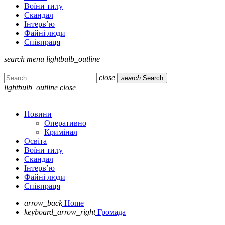
Воїни тилу
Скандал
Інтерв’ю
Файні люди
Співпраця
search
menu
lightbulb_outline
close
search
Search
lightbulb_outline
close
Новини
Оперативно
Кримінал
Освіта
Воїни тилу
Скандал
Інтерв’ю
Файні люди
Співпраця
arrow_back
Home
keyboard_arrow_right
Громада