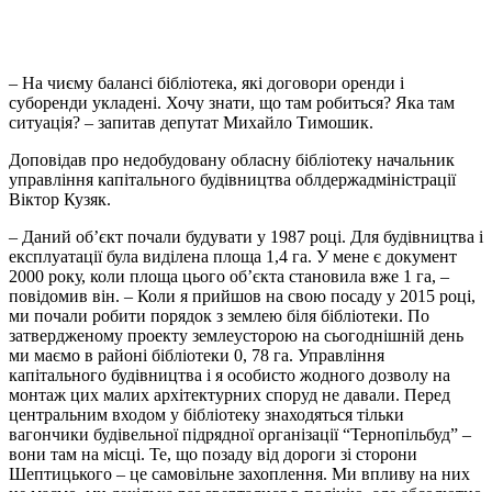
– На чиєму балансі бібліотека, які договори оренди і
суборенди укладені. Хочу знати, що там робиться? Яка там
ситуація? – запитав депутат Михайло Тимошик.
Доповідав про недобудовану обласну бібліотеку начальник
управління капітального будівництва облдержадміністрації
Віктор Кузяк.
– Даний об’єкт почали будувати у 1987 році. Для будівництва і
експлуатації була виділена площа 1,4 га. У мене є документ
2000 року, коли площа цього об’єкта становила вже 1 га, –
повідомив він. – Коли я прийшов на свою посаду у 2015 році,
ми почали робити порядок з землею біля бібліотеки. По
затвердженому проекту землеусторою на сьогоднішній день
ми маємо в районі бібліотеки 0, 78 га. Управління
капітального будівництва і я особисто жодного дозволу на
монтаж цих малих архітектурних споруд не давали. Перед
центральним входом у бібліотеку знаходяться тільки
вагончики будівельної підрядної організації “Тернопільбуд” –
вони там на місці. Те, що позаду від дороги зі сторони
Шептицького – це самовільне захоплення. Ми впливу на них