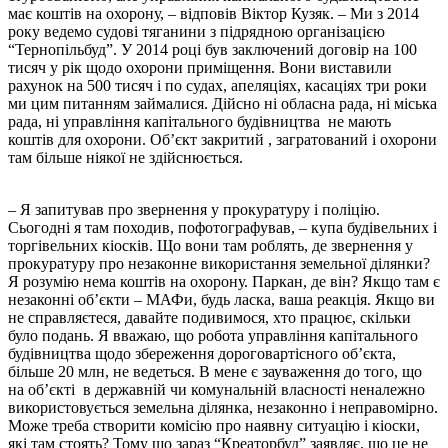
має коштів на охорону, – відповів Віктор Кузяк. – Ми з 2014
року ведемо судові тяганини з підрядною організацією
“Тернопільбуд”. У 2014 році був заключений договір на 100
тисяч у рік щодо охорони приміщення. Вони виставили
рахунок на 500 тисяч і по судах, апеляціях, касаціях три роки
ми цим питанням займалися. Дійсно ні обласна рада, ні міська
рада, ні управління капітального будівництва не мають
коштів для охорони. Об’єкт закритий , загратований і охорони
там більше ніякої не здійснюється.
– Я запитував про звернення у прокуратуру і поліцію.
Сьогодні я там походив, пофотографував, – купа будівельних і
торгівельних кіосків. Що вони там роблять, де звернення у
прокуратуру про незаконне використання земельної ділянки?
Я розумію нема коштів на охорону. Паркан, де він? Якщо там є
незаконні об’єкти – МАФи, будь ласка, ваша реакція. Якщо ви
не справляєтеся, давайте подивимося, хто працює, скільки
було подань. Я вважаю, що робота управління капітального
будівництва щодо збереження дороговартісного об’єкта,
більше 20 млн, не ведеться. В мене є зауваження до того, що
на об’єкті в державній чи комунальній власності неналежно
використовується земельна ділянка, незаконно і неправомірно.
Може треба створити комісію про наявну ситуацію і кіоски,
які там стоять? Тому що зараз “Креаторбуд” заявляє, що це не