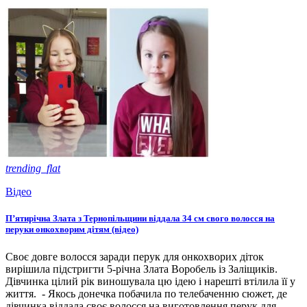
trending_flat
Відео
П’ятирічна Злата з Тернопільщини віддала 34 см свого волосся на
перуки онкохворим дітям (відео)
Своє довге волосся заради перук для онкохворих діток
вирішила підстригти 5-річна Злата Воробель із Заліщиків.
Дівчинка цілий рік виношувала цю ідею і нарешті втілила її у
життя. - Якось донечка побачила по телебаченню сюжет, де
дівчинка віддала своє волосся на виготовлення перук для