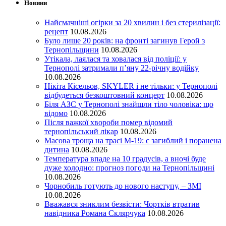
Новини
Найсмачніші огірки за 20 хвилин і без стерилізації:
рецепт
10.08.2026
Було лише 20 років: на фронті загинув Герой з
Тернопільщини
10.08.2026
Утікала, лаялася та ховалася від поліції: у
Тернополі затримали п’яну 22-річну водійку
10.08.2026
Нікіта Кісельов, SKYLER і не тільки: у Тернополі
відбудеться безкоштовний концерт
10.08.2026
Біля АЗС у Тернополі знайшли тіло чоловіка: що
відомо
10.08.2026
Після важкої хвороби помер відомий
тернопільський лікар
10.08.2026
Масова троща на трасі М-19: є загиблий і поранена
дитина
10.08.2026
Температура впаде на 10 градусів, а вночі буде
дуже холодно: прогноз погоди на Тернопільщині
10.08.2026
Чорнобиль готують до нового наступу, – ЗМІ
10.08.2026
Вважався зниклим безвісти: Чортків втратив
навідника Романа Склярчука
10.08.2026