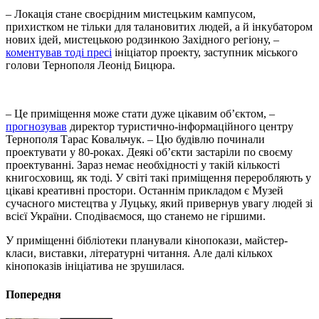
– Локація стане своєрідним мистецьким кампусом,
прихистком не тільки для талановитих людей, а й інкубатором
нових ідей, мистецькою родзинкою Західного регіону, –
коментував тоді пресі
ініціатор проекту, заступник міського
голови Тернополя Леонід Бицюра.
– Це приміщення може стати дуже цікавим об’єктом, –
прогнозував
директор туристично-інформаційного центру
Тернополя Тарас Ковальчук. – Цю будівлю починали
проектувати у 80-роках. Деякі об’єкти застаріли по своєму
проектуванні. Зараз немає необхідності у такій кількості
книгосховищ, як тоді. У світі такі приміщення переробляють у
цікаві креативні простори. Останнім прикладом є Музей
сучасного мистецтва у Луцьку, який привернув увагу людей зі
всієї України. Сподіваємося, що станемо не гіршими.
У приміщенні бібліотеки планували кінопокази, майстер-
класи, виставки, літературні читання. Але далі кількох
кінопоказів ініціатива не зрушилася.
Попередня