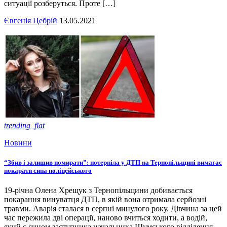
ситуації розберуться. Проте […]
Євгенія Цебрій
13.05.2021
trending_flat
Новини
“Збив і залишив помирати”: потерпіла у ДТП на Тернопільщині вимагає
покарати сина поліцейського
19-річна Олена Хрещук з Тернопільщини добивається
покарання винуватця ДТП, в якій вона отримала серйозні
травми. Аварія сталася в серпні минулого року. Дівчина за цей
час пережила дві операції, наново вчиться ходити, а водій,
який є сином заступника начальника Шумського відділення