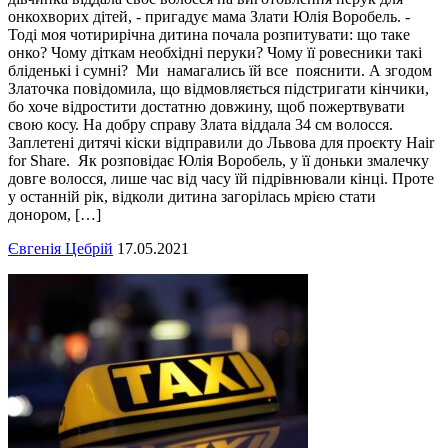
онкохворих дітей, - пригадує мама Злати Юлія Воробель. -
Тоді моя чотирирічна дитина почала розпитувати: що таке
онко? Чому діткам необхідні перуки? Чому її ровесники такі
бліденькі і сумні? Ми намагались їй все пояснити. А згодом
Златочка повідомила, що відмовляється підстригати кінчики,
бо хоче відростити достатню довжину, щоб пожертвувати
свою косу. На добру справу Злата віддала 34 см волосся.
Заплетені дитячі кіски відправили до Львова для проєкту Hair
for Share. Як розповідає Юлія Воробель, у її доньки змалечку
довге волосся, лише час від часу їй підрівнювали кінці. Проте
у останній рік, відколи дитина загорілась мрією стати
донором, […]
Євгенія Цебрій
17.05.2021