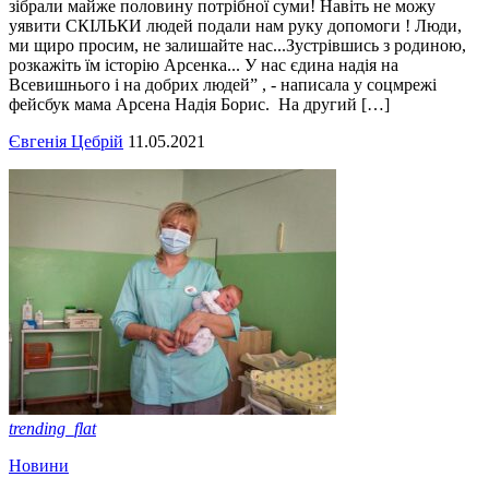
зібрали майже половину потрібної суми! Навіть не можу
уявити СКІЛЬКИ людей подали нам руку допомоги ! Люди,
ми щиро просим, не залишайте нас...Зустрівшись з родиною,
розкажіть їм історію Арсенка... У нас єдина надія на
Всевишнього і на добрих людей” , - написала у соцмрежі
фейсбук мама Арсена Надія Борис. На другий […]
Євгенія Цебрій
11.05.2021
trending_flat
Новини