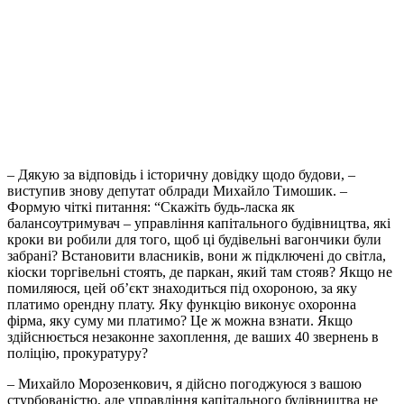
– Дякую за відповідь і історичну довідку щодо будови, –
виступив знову депутат облради Михайло Тимошик. –
Формую чіткі питання: “Скажіть будь-ласка як
балансоутримувач – управління капітального будівництва, які
кроки ви робили для того, щоб ці будівельні вагончики були
забрані? Встановити власників, вони ж підключені до світла,
кіоски торгівельні стоять, де паркан, який там стояв? Якщо не
помиляюся, цей об’єкт знаходиться під охороною, за яку
платимо орендну плату. Яку функцію виконує охоронна
фірма, яку суму ми платимо? Це ж можна взнати. Якщо
здійснюється незаконне захоплення, де ваших 40 звернень в
поліцію, прокуратуру?
– Михайло Морозенкович, я дійсно погоджуюся з вашою
стурбованістю, але управління капітального будівництва не