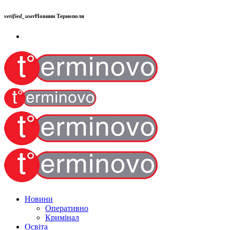
verified_user
Новини Тернополя
Новини
Оперативно
Кримінал
Освіта