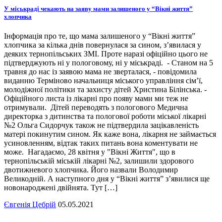
У міськраді чекають на заяву мами залишеного у “Вікні життя”
хлопчика
Інформація про те, що мама залишеного у “Вікні життя”
хлопчика за кілька днів повернулася за сином, з’явилася у
деяких тернопільських ЗМІ. Проте наразі офіційно цього не
підтверджують ні у пологовому, ні у міськраді. - Станом на 5
травня до нас із заявою мама не зверталася, - повідомила
виданню Терміново начальниця міського управління сім’ї,
молодіжної політики та захисту дітей Христина Білінська. -
Офіційного листа із лікарні про появу мами ми теж не
отримували. Дітей переводять з пологового Медична
директорка з дитинства та пологової роботи міської лікарні
№2 Ольга Сидорчук також не підтвердила зацікавленість
матері покинутим сином. Як каже вона, лікарня не займається
усиновленням, відтак таких питань вона коментувати не
може. Нагадаємо, 28 квітня у "Вікні Життя", що в
тернопільській міській лікарні №2, залишили здорового
двотижневого хлопчика. Його назвали Володимир
Великодній. А наступного дня у “Вікні життя” з’явилися ще
новонароджені двійнята. Тут […]
Євгенія Цебрій
05.05.2021