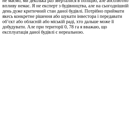
не маємо, ми декілька раз зверталися в поліцію, але абсолютно
впливу немає. Я не експерт з будівництва, але на сьогоднішній
день дуже критичний стан даної будівлі. Потрібно приймати
якесь конкретне рішення або шукати інвестора і передавати
об’єкт або обласній або міській раді, хто дальше може її
добудувати. Але при території 0, 78 га я вважаю, що
експлуатація даної будівлі є нереальною.