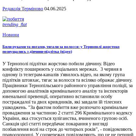
Редакція Терміново
04.06.2025
trending_flat
Новини
Били руками та ногами, тягали за волосся: у Тернополі жорстоко
познущались з дівчини-підлітка (відео)
У Тернополі підлітки жорстоко побили дівчину. Відео
конфлікту поширюють у соціальних мережах. 3 червня в
одному із телеграм-каналів з'явилось відео, на якому група
підлітків штовхає, тягає за волосся та всіляко ображає дівчину.
Працівники Тернопільського районного управління поліції, за
допомогою аналітиків кримінального аналізу та інспекторів
ювенальної превенції, оперативно встановили особу
постраждалої та двох кривдників, які завдали їй тілесних
ушкоджень. "За фактом побиття вже розпочато кримінальне
провадження за частиною 2 статті 296 Кримінального кодексу
України, яка стосується хуліганства, вчиненого групою осіб.
Санкція цієї статті передбачає покарання у вигляді
позбавлення волі на строк до чотирьох років", - повідомляють
правоохоронці. У соцмережах повідомляють, що це не перший