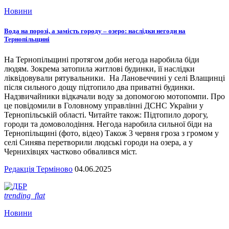
Новини
Вода на порозі, а замість городу – озеро: наслідки негоди на
Тернопільщині
На Тернопільщині протягом доби негода наробила біди
людям. Зокрема затопила житлові будинки, її наслідки
ліквідовували рятувальники. На Лановеччині у селі Влащинці
після сильного дощу підтопило два приватні будинки.
Надзвичайники відкачали воду за допомогою мотопомпи. Про
це повідомили в Головному управлінні ДСНС України у
Тернопільській області. Читайте також: Підтопило дорогу,
городи та домоволодіння. Негода наробила сильної біди на
Тернопільщині (фото, відео) Також 3 червня гроза з громом у
селі Синява перетворили людські городи на озера, а у
Чернихівцях частково обвалився міст.
Редакція Терміново
04.06.2025
trending_flat
Новини