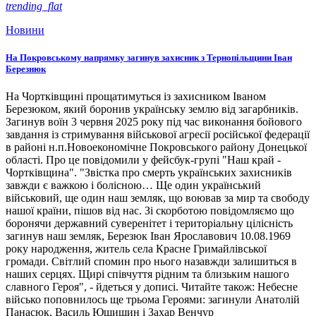
trending_flat
Новини
На Покровському напрямку загинув захисник з Тернопільщини Іван
Березнюк
На Чортківщині прощатимуться із захисником Іваном
Березюком, який боронив українську землю від загарбників.
Загинув воїн 3 червня 2025 року під час виконання бойового
завдання із стримування військової агресії російської федерації
в районі н.п.Новоекономічне Покровського району Донецької
області. Про це повідомили у фейсбук-групі "Наш край -
Чортківщина". "Звістка про смерть українських захисників
завжди є важкою і болісною… Ще один український
військовий, ще один наш земляк, що воював за мир та свободу
нашої країни, пішов від нас. Зі скорботою повідомляємо що
боронячи державний суверенітет і територіальну цілісність
загинув наш земляк, Березюк Іван Ярославович 10.08.1969
року народження, житель села Красне Гримайлівської
громади. Світлий спомин про нього назавжди залишиться в
наших серцях. Щирі співчуття рідним та близьким нашого
славного Героя", - йдеться у дописі. Читайте також: Небесне
військо поповнилось ще трьома Героями: загинули Анатолій
Панасюк, Василь Ющишин і Захар Венчур