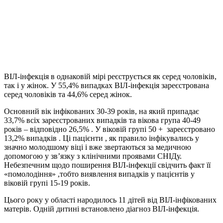
ВІЛ-інфекція в однаковій мірі реєструється як серед чоловіків,
так і у жінок. У 55,4% випадках ВІЛ-інфекція зареєстрована
серед чоловіків та 44,6% серед жінок.
Основний вік інфікованих 30-39 років, на який припадає
33,7% всіх зареєстрованих випадків та вікова група 40-49
років – відповідно 26,5% . У віковій групі 50 + зареєстровано
13,2% випадків . Ці пацієнти , як правило інфікувались у
значно молодшому віці і вже звертаються за медичною
допомогою у зв’язку з клінічними проявами СНІДу.
Небезпечним щодо поширення ВІЛ-інфекції свідчить факт її
«помолодіння» ,тобто виявлення випадків у пацієнтів у
віковій групі 15-19 років.
Цього року у області народилось 11 дітей від ВІЛ-інфікованих
матерів. Одній дитині встановлено діагноз ВІЛ-інфекція.