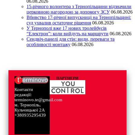
06.08.2026
15-річного волонтера з Тернопільщини відзначили
церковною нагородою за допомогу ЗСУ
06.08.2026
Вбивство 17-річної випускниці на Тернопільщині:
суд ухвалив остаточне рішення
06.08.2026
У Тернополі вже 17 нових тролейбусів
“Електрон”: коли вийдуть на маршрути
06.08.2026
Сендвіч-панелі для стін: види, переваги та
особливості монтажу
06.08.2026
ПАРТНЕРИ
Контакти
редакції:
terminovo.te@gmail.com
м. Тернопіль,
Кульчицької 2А
+380935295439