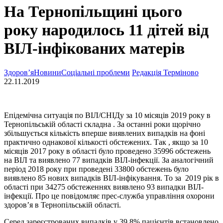
На Тернопільщині цього
року народилось 11 дітей від
ВІЛ-інфікованих матерів
Здоров’я
Новини
Соціальні проблеми
Редакція Терміново
22.11.2019
Епідемічна ситуація по ВІЛ/СНІДу за 10 місяців 2019 року в
Тернопільській області складна . За останні роки щорічно
збільшується кількість вперше виявлених випадків на фоні
практично однакової кількості обстежених. Так , якщо за 10
місяців 2017 року в області було проведено 35996 обстежень
на ВІЛ та виявлено 77 випадків ВІЛ-інфекції. За аналогічний
період 2018 року при проведені 33800 обстежень було
виявлено 85 нових випадків ВІЛ-інфікування. То за 2019 рік в
області при 34275 обстеженнях виявлено 93 випадки ВІЛ-
інфекції. Про це повідомляє прес-служба управління охорони
здоров’я в Тернопільській області.
Серед зареєстрованих випадків у 39,8% пацієнтів встановлено