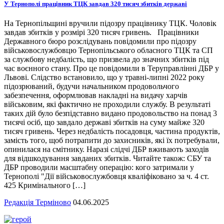
У Тернополі працівник ТЦК завдав 320 тисяч збитків державі
На Тернопільщині вручили підозру працівнику ТЦК. Чоловік
завдав збитків у розмірі 320 тисяч гривень. Працівники
Державного бюро розслідувань повідомили про підозру
військовослужбовцю Тернопільського обласного ТЦК та СП
за службову недбалість, що призвела до значних збитків під
час воєнного стану. Про це повідомили в Теруправлінні ДБР у
Львові. Слідство встановило, що у травні-липні 2022 року
підозрюваний, будучи начальником продовольчого
забезпечення, оформлював накладні на видачу харчів
військовим, які фактично не проходили службу. В результаті
таких дій було безпідставно видано продовольство на понад 3
тисячі осіб, що завдало державі збитків на суму майже 320
тисяч гривень. Через недбалість посадовця, частина продуктів,
замість того, щоб потрапити до захисників, які їх потребували,
опинилася на смітнику. Наразі слідчі ДБР вживають заходів
для відшкодування завданих збитків. Читайте також: СБУ та
ДБР проводили масштабну операцію: кого затримали у
Тернополі "Дії військовослужбовця кваліфіковано за ч. 4 ст.
425 Кримінального […]
Редакція Терміново
04.06.2025