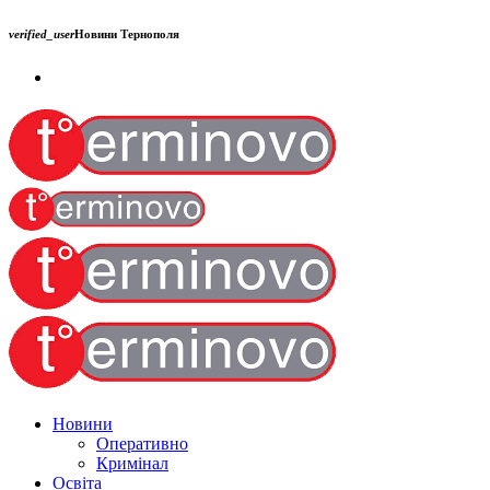
verified_user
Новини Тернополя
Новини
Оперативно
Кримінал
Освіта