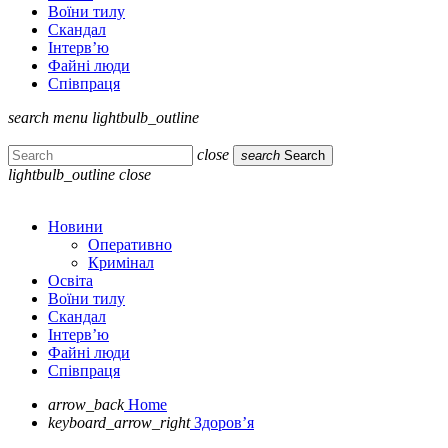
Воїни тилу
Скандал
Інтерв’ю
Файні люди
Співпраця
search
menu
lightbulb_outline
close
search
Search
lightbulb_outline
close
Новини
Оперативно
Кримінал
Освіта
Воїни тилу
Скандал
Інтерв’ю
Файні люди
Співпраця
arrow_back
Home
keyboard_arrow_right
Здоров’я