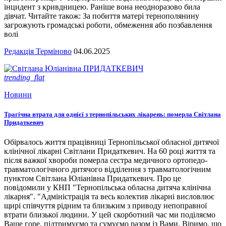
інцидент з кривдницею. Раніше вона неодноразово била
дівчат. Читайте також: За побиття матері тернополянину
загрожують громадські роботи, обмеження або позбавлення
волі
Редакція Терміново
04.06.2025
trending_flat
Новини
Трагічна втрата для однієї з тернопільських лікарень: померла Світлана
Придаткевич
Обірвалось життя працівниці Тернопільської обласної дитячої
клінічної лікарні Світлани Придаткевич. На 60 році життя та
після важкої хвороби померла сестра медичного ортопедо-
травматологічного дитячого відділення з травматологічним
пунктом Світлана Юліанівна Придаткевич. Про це
повідомили у КНП "Тернопільська обласна дитяча клінічна
лікарня". "Адміністрація та весь колектив лікарні висловлює
щирі співчуття рідним та близьким з приводу непоправної
втрати близької людини. У цей скорботний час ми поділяємо
Ваше горе, підтримуємо та сумуємо разом із Вами. Віримо, що