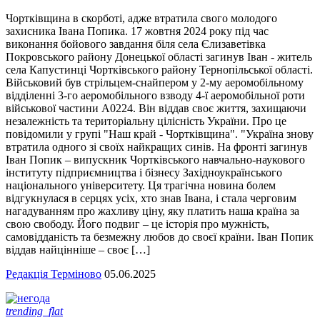
Чортківщина в скорботі, адже втратила свого молодого
захисника Івана Попика. 17 жовтня 2024 року під час
виконання бойового завдання біля села Єлизаветівка
Покровського району Донецької області загинув Іван - житель
села Капустинці Чортківського району Тернопільської області.
Військовий був стрільцем-снайпером у 2-му аеромобільному
відділенні 3-го аеромобільного взводу 4-ї аеромобільної роти
військової частини А0224. Він віддав своє життя, захищаючи
незалежність та територіальну цілісність України. Про це
повідомили у групі "Наш край - Чортківщина". "Україна знову
втратила одного зі своїх найкращих синів. На фронті загинув
Іван Попик – випускник Чортківського навчально-наукового
інституту підприємництва і бізнесу Західноукраїнського
національного університету. Ця трагічна новина болем
відгукнулася в серцях усіх, хто знав Івана, і стала черговим
нагадуванням про жахливу ціну, яку платить наша країна за
свою свободу. Його подвиг – це історія про мужність,
самовідданість та безмежну любов до своєї країни. Іван Попик
віддав найцінніше – своє […]
Редакція Терміново
05.06.2025
trending_flat