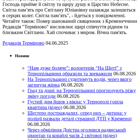
Господь прийме її світлу та щиру душу в Царство Небесне.
Світла пам’ять про Світлану Юліанівну назавжди залишиться
в серцях колег. Світла пам’ять", - йдеться у повідомленні.
Читайте також: Помер шанований священник з Кременеччини
Редакція "Терміново" висловлює щирі співчуття рідним та
близьким Світлани. Хай спочиває з миром. Вічна пам'ять.
Редакція Терміново
04.06.2025
Новини
“Нам дуже боляче”: волонтерів “На Щиті” з
Тернопільщини образили та зневажили
06.08.2026
На Тернопільщині судитимуть водія, через якого
загинула жінка
06.08.2026
Град та дощі: на Тернопільщині прогнозують різку
зміну погоди
06.08.2026
Густий дим йшов з вікна: у Тернополі горіла
квартира (відео)
06.08.2026
Шестеро постраждалих, серед них – дитина: у
поліції назвали деталі страшної ДТП у Кременці
06.08.2026
Через обміління Дністра оголився радянський
цвинтар та кораблі часів 2 світової (відео)