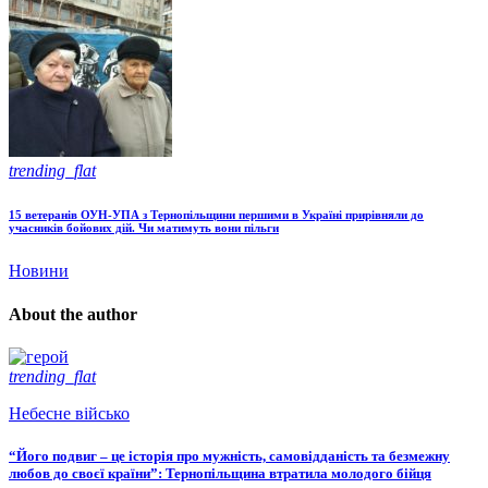
trending_flat
15 ветеранів ОУН-УПА з Тернопільщини першими в Україні прирівняли до
учасників бойових дій. Чи матимуть вони пільги
Новини
About the author
trending_flat
Небесне військо
“Його подвиг – це історія про мужність, самовідданість та безмежну
любов до своєї країни”: Тернопільщина втратила молодого бійця