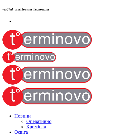
verified_user
Новини Тернополя
Новини
Оперативно
Кримінал
Освіта