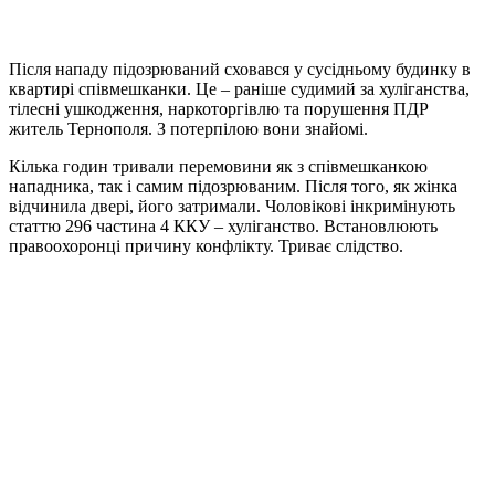
Після нападу підозрюваний сховався у сусідньому будинку в
квартирі співмешканки. Це – раніше судимий за хуліганства,
тілесні ушкодження, наркоторгівлю та порушення ПДР
житель Тернополя. З потерпілою вони знайомі.
Кілька годин тривали перемовини як з співмешканкою
нападника, так і самим підозрюваним. Після того, як жінка
відчинила двері, його затримали. Чоловікові інкримінують
статтю 296 частина 4 ККУ – хуліганство. Встановлюють
правоохоронці причину конфлікту. Триває слідство.