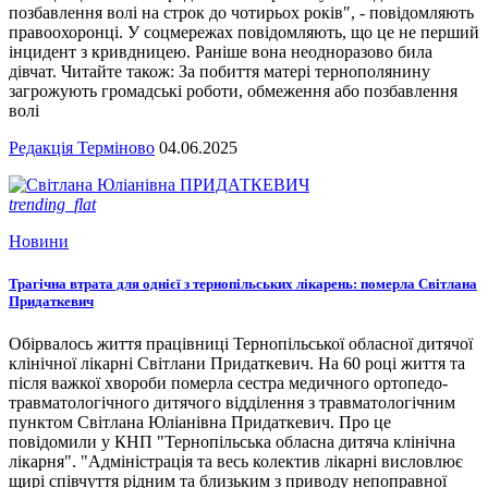
позбавлення волі на строк до чотирьох років", - повідомляють
правоохоронці. У соцмережах повідомляють, що це не перший
інцидент з кривдницею. Раніше вона неодноразово била
дівчат. Читайте також: За побиття матері тернополянину
загрожують громадські роботи, обмеження або позбавлення
волі
Редакція Терміново
04.06.2025
trending_flat
Новини
Трагічна втрата для однієї з тернопільських лікарень: померла Світлана
Придаткевич
Обірвалось життя працівниці Тернопільської обласної дитячої
клінічної лікарні Світлани Придаткевич. На 60 році життя та
після важкої хвороби померла сестра медичного ортопедо-
травматологічного дитячого відділення з травматологічним
пунктом Світлана Юліанівна Придаткевич. Про це
повідомили у КНП "Тернопільська обласна дитяча клінічна
лікарня". "Адміністрація та весь колектив лікарні висловлює
щирі співчуття рідним та близьким з приводу непоправної