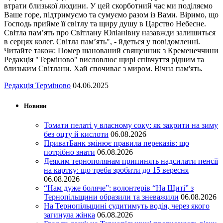
втрати близької людини. У цей скорботний час ми поділяємо
Ваше горе, підтримуємо та сумуємо разом із Вами. Віримо, що
Господь прийме її світлу та щиру душу в Царство Небесне.
Світла пам’ять про Світлану Юліанівну назавжди залишиться
в серцях колег. Світла пам’ять", - йдеться у повідомленні.
Читайте також: Помер шанований священник з Кременеччини
Редакція "Терміново" висловлює щирі співчуття рідним та
близьким Світлани. Хай спочиває з миром. Вічна пам'ять.
Редакція Терміново
04.06.2025
Новини
Томати пелаті у власному соку: як закрити на зиму
без оцту й кислоти
06.08.2026
ПриватБанк змінює правила переказів: що
потрібно знати
06.08.2026
Деяким тернополянам припинять надсилати пенсії
на картку: що треба зробити до 15 вересня
06.08.2026
“Нам дуже боляче”: волонтерів “На Щиті” з
Тернопільщини образили та зневажили
06.08.2026
На Тернопільщині судитимуть водія, через якого
загинула жінка
06.08.2026