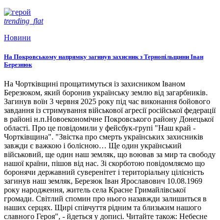
trending_flat
Новини
На Покровському напрямку загинув захисник з Тернопільщини Іван
Березнюк
На Чортківщині прощатимуться із захисником Іваном
Березюком, який боронив українську землю від загарбників.
Загинув воїн 3 червня 2025 року під час виконання бойового
завдання із стримування військової агресії російської федерації
в районі н.п.Новоекономічне Покровського району Донецької
області. Про це повідомили у фейсбук-групі "Наш край -
Чортківщина". "Звістка про смерть українських захисників
завжди є важкою і болісною… Ще один український
військовий, ще один наш земляк, що воював за мир та свободу
нашої країни, пішов від нас. Зі скорботою повідомляємо що
боронячи державний суверенітет і територіальну цілісність
загинув наш земляк, Березюк Іван Ярославович 10.08.1969
року народження, житель села Красне Гримайлівської
громади. Світлий спомин про нього назавжди залишиться в
наших серцях. Щирі співчуття рідним та близьким нашого
славного Героя", - йдеться у дописі. Читайте також: Небесне