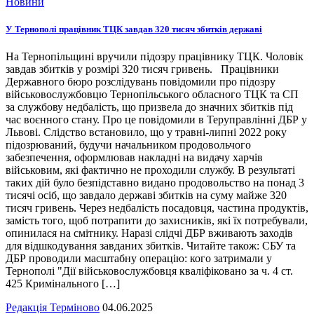
Новини
У Тернополі працівник ТЦК завдав 320 тисяч збитків державі
На Тернопільщині вручили підозру працівнику ТЦК. Чоловік
завдав збитків у розмірі 320 тисяч гривень. Працівники
Державного бюро розслідувань повідомили про підозру
військовослужбовцю Тернопільського обласного ТЦК та СП
за службову недбалість, що призвела до значних збитків під
час воєнного стану. Про це повідомили в Теруправлінні ДБР у
Львові. Слідство встановило, що у травні-липні 2022 року
підозрюваний, будучи начальником продовольчого
забезпечення, оформлював накладні на видачу харчів
військовим, які фактично не проходили службу. В результаті
таких дій було безпідставно видано продовольство на понад 3
тисячі осіб, що завдало державі збитків на суму майже 320
тисяч гривень. Через недбалість посадовця, частина продуктів,
замість того, щоб потрапити до захисників, які їх потребували,
опинилася на смітнику. Наразі слідчі ДБР вживають заходів
для відшкодування завданих збитків. Читайте також: СБУ та
ДБР проводили масштабну операцію: кого затримали у
Тернополі "Дії військовослужбовця кваліфіковано за ч. 4 ст.
425 Кримінального […]
Редакція Терміново
04.06.2025