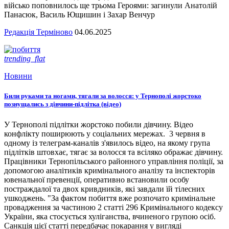
військо поповнилось ще трьома Героями: загинули Анатолій
Панасюк, Василь Ющишин і Захар Венчур
Редакція Терміново
04.06.2025
trending_flat
Новини
Били руками та ногами, тягали за волосся: у Тернополі жорстоко
познущались з дівчини-підлітка (відео)
У Тернополі підлітки жорстоко побили дівчину. Відео
конфлікту поширюють у соціальних мережах. 3 червня в
одному із телеграм-каналів з'явилось відео, на якому група
підлітків штовхає, тягає за волосся та всіляко ображає дівчину.
Працівники Тернопільського районного управління поліції, за
допомогою аналітиків кримінального аналізу та інспекторів
ювенальної превенції, оперативно встановили особу
постраждалої та двох кривдників, які завдали їй тілесних
ушкоджень. "За фактом побиття вже розпочато кримінальне
провадження за частиною 2 статті 296 Кримінального кодексу
України, яка стосується хуліганства, вчиненого групою осіб.
Санкція цієї статті передбачає покарання у вигляді