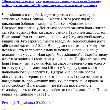
“Його подвиг – це історія про мужність, самовідданість та безмежну
любов до своєї країни”: Тернопільщина втратила молодого бійця
Чортківщина в скорботі, адже втратила свого молодого
захисника Івана Попика. 17 жовтня 2024 року під час
виконання бойового завдання біля села Єлизаветівка
Покровського району Донецької області загинув Іван - житель
села Капустинці Чортківського району Тернопільської області.
Військовий був стрільцем-снайпером у 2-му аеромобільному
відділенні 3-го аеромобільного взводу 4-ї аеромобільної роти
військової частини А0224. Він віддав своє життя, захищаючи
незалежність та територіальну цілісність України. Про це
повідомили у групі "Наш край - Чортківщина". "Україна знову
втратила одного зі своїх найкращих синів. На фронті загинув
Іван Попик – випускник Чортківського навчально-наукового
інституту підприємництва і бізнесу Західноукраїнського
національного університету. Ця трагічна новина болем
відгукнулася в серцях усіх, хто знав Івана, і стала черговим
нагадуванням про жахливу ціну, яку платить наша країна за
свою свободу. Його подвиг – це історія про мужність,
самовідданість та безмежну любов до своєї країни. Іван Попик
віддав найцінніше – своє […]
Редакція Терміново
05.06.2025