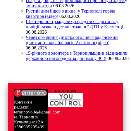
Град та дощі: на Тернопільщині прогнозують різку
зміну погоди
06.08.2026
Густий дим йшов з вікна: у Тернополі горіла
квартира (відео)
06.08.2026
Шестеро постраждалих, серед них – дитина: у
поліції назвали деталі страшної ДТП у Кременці
06.08.2026
Через обміління Дністра оголився радянський
цвинтар та кораблі часів 2 світової (відео)
06.08.2026
15-річного волонтера з Тернопільщини відзначили
церковною нагородою за допомогу ЗСУ
06.08.2026
ПАРТНЕРИ
Контакти
редакції:
terminovo.te@gmail.com
м. Тернопіль,
Кульчицької 2А
+380935295439