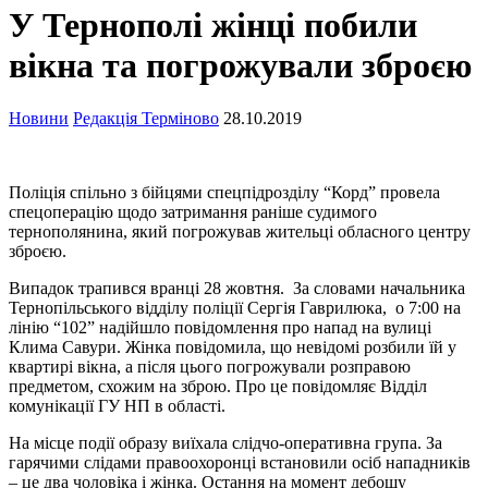
У Тернополі жінці побили
вікна та погрожували зброєю
Новини
Редакція Терміново
28.10.2019
Поліція спільно з бійцями спецпідрозділу “Корд” провела
спецоперацію щодо затримання раніше судимого
тернополянина, який погрожував жительці обласного центру
зброєю.
Випадок трапився вранці 28 жовтня. За словами начальника
Тернопільського відділу поліції Сергія Гаврилюка, о 7:00 на
лінію “102” надійшло повідомлення про напад на вулиці
Клима Савури. Жінка повідомила, що невідомі розбили їй у
квартирі вікна, а після цього погрожували розправою
предметом, схожим на зброю. Про це повідомляє Відділ
комунікації ГУ НП в області.
На місце події образу виїхала слідчо-оперативна група. За
гарячими слідами правоохоронці встановили осіб нападників
– це два чоловіка і жінка. Остання на момент дебошу