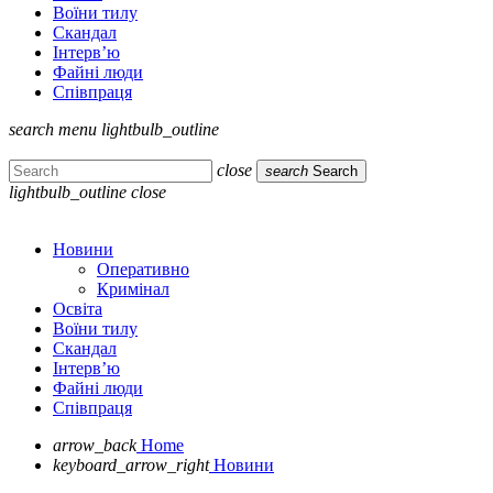
Воїни тилу
Скандал
Інтерв’ю
Файні люди
Співпраця
search
menu
lightbulb_outline
close
search
Search
lightbulb_outline
close
Новини
Оперативно
Кримінал
Освіта
Воїни тилу
Скандал
Інтерв’ю
Файні люди
Співпраця
arrow_back
Home
keyboard_arrow_right
Новини