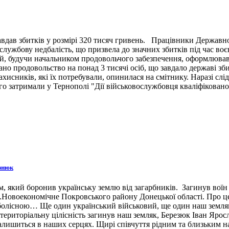
вдав збитків у розмірі 320 тисяч гривень. Працівники Державн
ужбову недбалість, що призвела до значних збитків під час воє
й, будучи начальником продовольчого забезпечення, оформлював 
ано продовольство на понад 3 тисячі осіб, що завдало державі зб
ахисників, які їх потребували, опинилася на смітнику. Наразі сл
 затримали у Тернополі "Дії військовослужбовця кваліфіковано 
знюк
 який боронив українську землю від загарбників. Загинув воїн 3
н.п.Новоекономічне Покровського району Донецької області. Про 
 болісною… Ще один український військовий, ще один наш земляк,
ериторіальну цілісність загинув наш земляк, Березюк Іван Ярос
лишиться в наших серцях. Щирі співчуття рідним та близьким наш