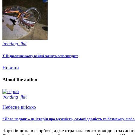
trending_flat
У Підволочиському районі загинув велосипедист
Новини
About the author
trending_flat
Небесне військо
“Його подвиг – це історія про мужність, самовідданість та безмежну люб
Чортківщина в скорботі, адже втратила свого молодого захисни