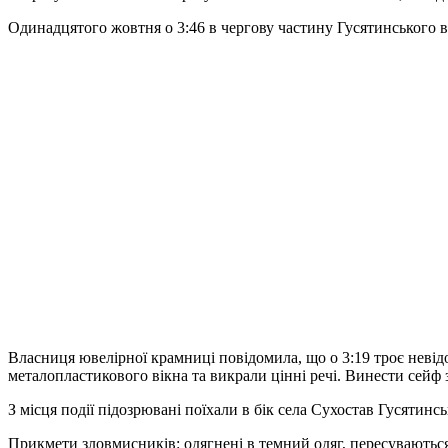
Одинадцятого жовтня о 3:46 в чергову частину Гусятинського ві
Власниця ювелірної крамниці повідомила, що о 3:19 троє неві
металопластикового вікна та викрали цінні речі. Винести сейф 
З місця події підозрювані поїхали в бік села Сухостав Гусятинсь
Прикмети зловмисників: одягнені в темний одяг, пересуваються