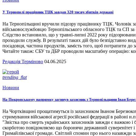
У Тернополі працівник ТЦК завдав 320 тисяч збитків державі
На Тернопільщині вручили підозру працівнику ТЦК. Чоловік за
військовослужбовцю Тернопільського обласного ТЦК та СП за сл
Слідство встановило, що у травні-липні 2022 року підозрювани
проходили службу. В результаті таких дій було безпідставно вид
посадовця, частина продуктів, замість того, щоб потрапити до з
Читайте також: СБУ та ДБР проводили масштабну операцію: кого
Редакція Терміново
04.06.2025
trending_flat
Новини
На Покровському напрямку загинув захисник з Тернопільщини Іван Бере
На Чортківщині прощатимуться із захисником Іваном Березюком,
стримування військової агресії російської федерації в районі 
"Звістка про смерть українських захисників завжди є важкою і
скорботою повідомляємо що боронячи державний суверенітет і т
Гримайлівської громади. Світлий спомин про нього назавжди за