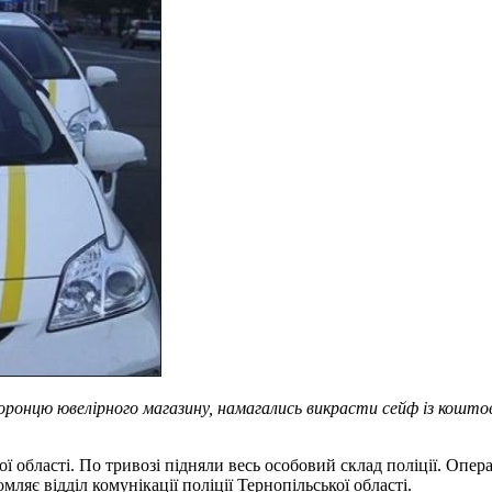
охоронцю ювелірного магазину, намагались викрасти сейф із кош
ї області. По тривозі підняли весь особовий склад поліції. Оп
ляє відділ комунікації поліції Тернопільської області.