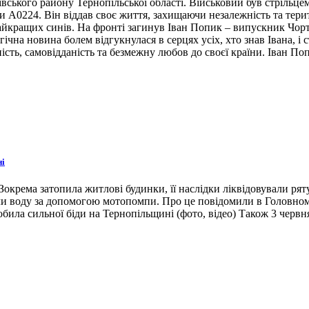
івського району Тернопільської області. Військовий був стрільце
ни А0224. Він віддав своє життя, захищаючи незалежність та тери
 найкращих синів. На фронті загинув Іван Попик – випускник Чор
гічна новина болем відгукнулася в серцях усіх, хто знав Івана, 
ість, самовідданість та безмежну любов до своєї країни. Іван По
ні
окрема затопила житлові будинки, її наслідки ліквідовували ря
ли воду за допомогою мотопомпи. Про це повідомили в Головном
била сильної біди на Тернопільщині (фото, відео) Також 3 червн