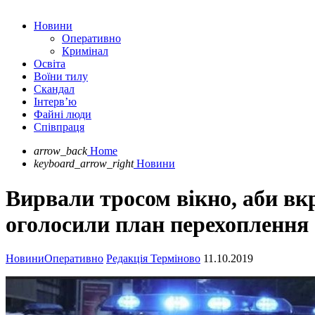
Новини
Оперативно
Кримінал
Освіта
Воїни тилу
Скандал
Інтерв’ю
Файні люди
Співпраця
arrow_back
Home
keyboard_arrow_right
Новини
Вирвали тросом вікно, аби вк
оголосили план перехоплення
Новини
Оперативно
Редакція Терміново
11.10.2019