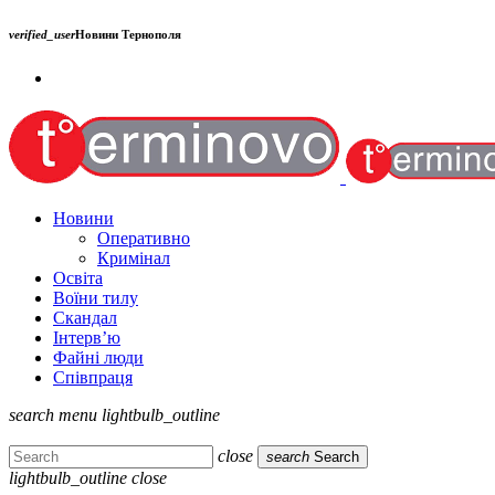
verified_user
Новини Тернополя
Новини
Оперативно
Кримінал
Освіта
Воїни тилу
Скандал
Інтерв’ю
Файні люди
Співпраця
search
menu
lightbulb_outline
close
search
Search
lightbulb_outline
close