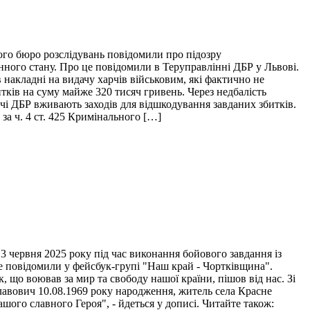
ого бюро розслідувань повідомили про підозру
нного стану. Про це повідомили в Теруправлінні ДБР у Львові.
накладні на видачу харчів військовим, які фактично не
итків на суму майже 320 тисяч гривень. Через недбалість
ідчі ДБР вживають заходів для відшкодування завданих збитків.
за ч. 4 ст. 425 Кримінального […]
 червня 2025 року під час виконання бойового завдання із
це повідомили у фейсбук-групі "Наш край - Чортківщина".
 що воював за мир та свободу нашої країни, пішов від нас. Зі
лавович 10.08.1969 року народження, житель села Красне
ого славного Героя", - йдеться у дописі. Читайте також: