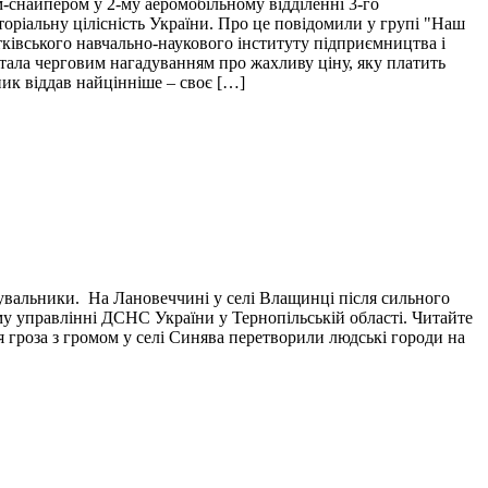
м-снайпером у 2-му аеромобільному відділенні 3-го
торіальну цілісність України. Про це повідомили у групі "Наш
тківського навчально-наукового інституту підприємництва і
і стала черговим нагадуванням про жахливу ціну, яку платить
пик віддав найцінніше – своє […]
тувальники. На Лановеччині у селі Влащинці після сильного
у управлінні ДСНС України у Тернопільській області. Читайте
я гроза з громом у селі Синява перетворили людські городи на