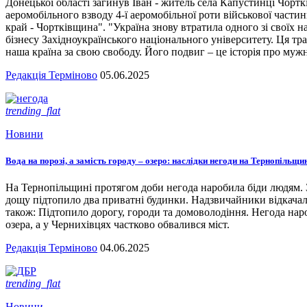
Донецької області загинув Іван - житель села Капустинці Чортк
аеромобільного взводу 4-ї аеромобільної роти військової части
край - Чортківщина". "Україна знову втратила одного зі своїх
бізнесу Західноукраїнського національного університету. Ця тра
наша країна за свою свободу. Його подвиг – це історія про мужн
Редакція Терміново
05.06.2025
trending_flat
Новини
Вода на порозі, а замість городу – озеро: наслідки негоди на Тернопільщи
На Тернопільщині протягом доби негода наробила біди людям. З
дощу підтопило два приватні будинки. Надзвичайники відкача
також: Підтопило дорогу, городи та домоволодіння. Негода наро
озера, а у Чернихівцях частково обвалився міст.
Редакція Терміново
04.06.2025
trending_flat
Новини