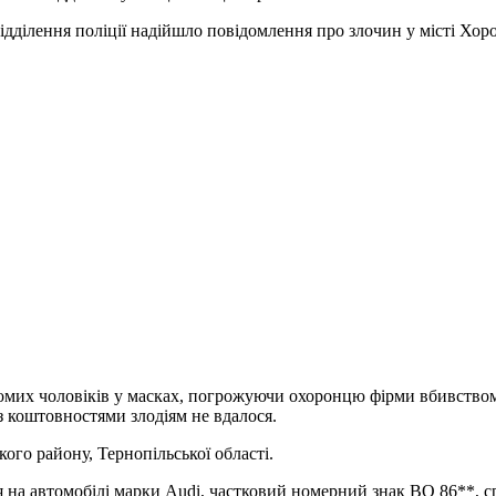
дділення поліції надійшло повідомлення про злочин у місті Хоро
домих чоловіків у масках, погрожуючи охоронцю фірми вбивством
з коштовностями злодіям не вдалося.
кого району, Тернопільської області.
 на автомобілі марки Audi, частковий номерний знак ВО 86**, ср