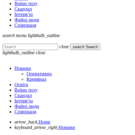
Воїни тилу
Скандал
Інтерв’ю
Файні люди
Співпраця
search
menu
lightbulb_outline
close
search
Search
lightbulb_outline
close
Новини
Оперативно
Кримінал
Освіта
Воїни тилу
Скандал
Інтерв’ю
Файні люди
Співпраця
arrow_back
Home
keyboard_arrow_right
Новини