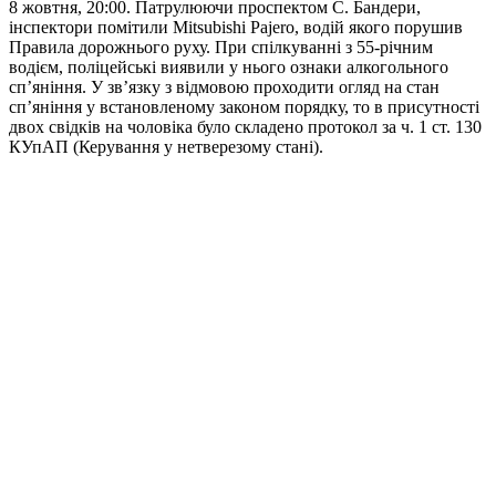
8 жовтня, 20:00. Патрулюючи проспектом С. Бандери,
інспектори помітили Mitsubishi Pajеro, водій якого порушив
Правила дорожнього руху. При спілкуванні з 55-річним
водієм, поліцейські виявили у нього ознаки алкогольного
сп’яніння. У зв’язку з відмовою проходити огляд на стан
сп’яніння у встановленому законом порядку, то в присутності
двох свідків на чоловіка було складено протокол за ч. 1 ст. 130
КУпАП (Керування у нетверезому стані).