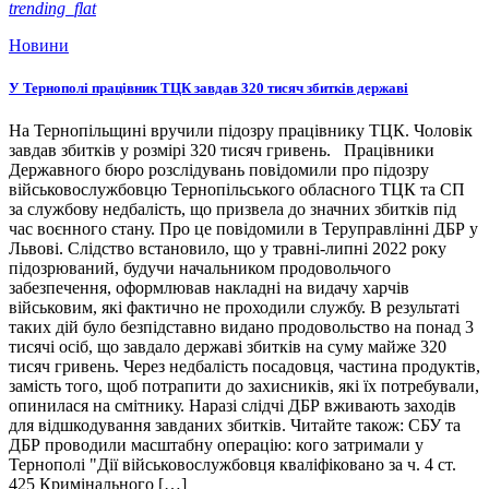
trending_flat
Новини
У Тернополі працівник ТЦК завдав 320 тисяч збитків державі
На Тернопільщині вручили підозру працівнику ТЦК. Чоловік
завдав збитків у розмірі 320 тисяч гривень. Працівники
Державного бюро розслідувань повідомили про підозру
військовослужбовцю Тернопільського обласного ТЦК та СП
за службову недбалість, що призвела до значних збитків під
час воєнного стану. Про це повідомили в Теруправлінні ДБР у
Львові. Слідство встановило, що у травні-липні 2022 року
підозрюваний, будучи начальником продовольчого
забезпечення, оформлював накладні на видачу харчів
військовим, які фактично не проходили службу. В результаті
таких дій було безпідставно видано продовольство на понад 3
тисячі осіб, що завдало державі збитків на суму майже 320
тисяч гривень. Через недбалість посадовця, частина продуктів,
замість того, щоб потрапити до захисників, які їх потребували,
опинилася на смітнику. Наразі слідчі ДБР вживають заходів
для відшкодування завданих збитків. Читайте також: СБУ та
ДБР проводили масштабну операцію: кого затримали у
Тернополі "Дії військовослужбовця кваліфіковано за ч. 4 ст.
425 Кримінального […]