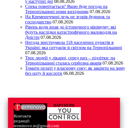
у наступні дні
08.08.2026
Спека повертається? Якою буде погода на
Тернопільщині цими вихідними
07.08.2026
На Кременеччині ледь не згорів будинок та
господарство
07.08.2026
Рівень води впав до історичного мінімуму: які
будуть наслідки катастрофічного маловоддя на
Дністрі
07.08.2026
Негода знеструмила 118 населених пунктів в
Україні: яка ситуація зі світлом на Тернопільщині
07.08.2026
Троє людей у лікарні, серед них – підлітки: на
Тернопільщині сталась серйозна аварія
07.08.2026
Томати пелаті у власному соку: як закрити на зиму
без оцту й кислоти
06.08.2026
ПАРТНЕРИ
Контакти
редакції:
terminovo.te@gmail.com