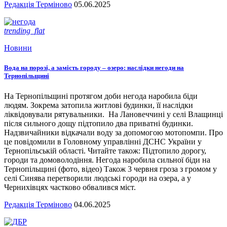
Редакція Терміново
05.06.2025
trending_flat
Новини
Вода на порозі, а замість городу – озеро: наслідки негоди на
Тернопільщині
На Тернопільщині протягом доби негода наробила біди
людям. Зокрема затопила житлові будинки, її наслідки
ліквідовували рятувальники. На Лановеччині у селі Влащинці
після сильного дощу підтопило два приватні будинки.
Надзвичайники відкачали воду за допомогою мотопомпи. Про
це повідомили в Головному управлінні ДСНС України у
Тернопільській області. Читайте також: Підтопило дорогу,
городи та домоволодіння. Негода наробила сильної біди на
Тернопільщині (фото, відео) Також 3 червня гроза з громом у
селі Синява перетворили людські городи на озера, а у
Чернихівцях частково обвалився міст.
Редакція Терміново
04.06.2025