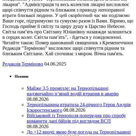
лікарня". "Адміністрація та весь колектив лікарні висловлює
щирі співчуття рідним та близьким з приводу непоправної
втрати близької людини. У цей скорботний час ми поділяємо
Ваше горе, підтримуємо та сумуємо разом із Вами. Віримо, що
Господь прийме її світлу та щиру душу в Царство Небесне.
Світла пам’ять про Світлану Юліанівну назавжди залишиться
в серцях колег. Світла пам’ять", - йдеться у повідомленні.
Читайте також: Помер шанований священник з Кременеччини
Редакція "Терміново" висловлює щирі співчуття рідним та
близьким Світлани. Хай спочиває з миром. Вічна пам'ять.
Редакція Терміново
04.06.2025
Новини
Майже 3,5 промілле: на Тернопільщині
надзвичайно п’яний водій втрапив в аварію
08.08.2026
Тернопільщина втратила 24-річного Героя Андрія
Іскоростенського
08.08.2026
Військовий із Тернополя попередив про спробу
виманити дані бійців під виглядом ВСП
08.08.2026
До +12 вночі: якою буде погода на Тернопільщині