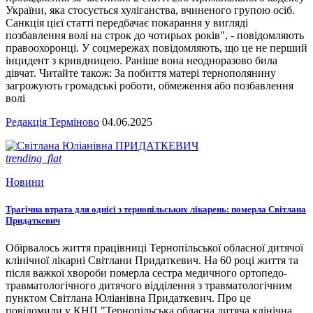
України, яка стосується хуліганства, вчиненого групою осіб.
Санкція цієї статті передбачає покарання у вигляді
позбавлення волі на строк до чотирьох років", - повідомляють
правоохоронці. У соцмережах повідомляють, що це не перший
інцидент з кривдницею. Раніше вона неодноразово била
дівчат. Читайте також: За побиття матері тернополянину
загрожують громадські роботи, обмеження або позбавлення
волі
Редакція Терміново
04.06.2025
trending_flat
Новини
Трагічна втрата для однієї з тернопільських лікарень: померла Світлана
Придаткевич
Обірвалось життя працівниці Тернопільської обласної дитячої
клінічної лікарні Світлани Придаткевич. На 60 році життя та
після важкої хвороби померла сестра медичного ортопедо-
травматологічного дитячого відділення з травматологічним
пунктом Світлана Юліанівна Придаткевич. Про це
повідомили у КНП "Тернопільська обласна дитяча клінічна