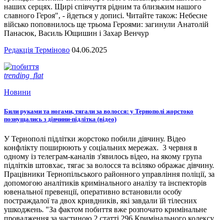
наших серцях. Щирі співчуття рідним та близьким нашого
славного Героя", - йдеться у дописі. Читайте також: Небесне
військо поповнилось ще трьома Героями: загинули Анатолій
Панасюк, Василь Ющишин і Захар Венчур
Редакція Терміново
04.06.2025
trending_flat
Новини
Били руками та ногами, тягали за волосся: у Тернополі жорстоко
познущались з дівчини-підлітка (відео)
У Тернополі підлітки жорстоко побили дівчину. Відео
конфлікту поширюють у соціальних мережах. 3 червня в
одному із телеграм-каналів з'явилось відео, на якому група
підлітків штовхає, тягає за волосся та всіляко ображає дівчину.
Працівники Тернопільського районного управління поліції, за
допомогою аналітиків кримінального аналізу та інспекторів
ювенальної превенції, оперативно встановили особу
постраждалої та двох кривдників, які завдали їй тілесних
ушкоджень. "За фактом побиття вже розпочато кримінальне
провадження за частиною 2 статті 296 Кримінального кодексу