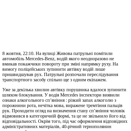
8 жовтня, 22:10. На вулиці Живова патрульні помітили
автомобіль Mercedes-Benz, водій якого неодноразово не
вмикав покажчики повороту при зміні напрямку руху. На
вимогу поліцейських зупинити автівку водій лише
пришвидшував рух. Патрульні розпочали переслідування
транспортного засобу спільно ще з одним екіпажем.
Уже за декілька хвилин автівку порушника вдалося зупинити
шляхом блокування. У водія Mercedes інспектори виявили
ознаки алкогольного сп’яніння : різкий запах алкоголю з
порожнини рота, нечітка мова, виражене тремтіння пальців
рук. Проходити огляд на визначення стану сп’яніння чоловік
відмовився в категоричній формі, та це не звільнило його від
відповідальності. Окрім того, під час оформлення відповідних
адміністративних матеріалів, 40-річний тернополянин