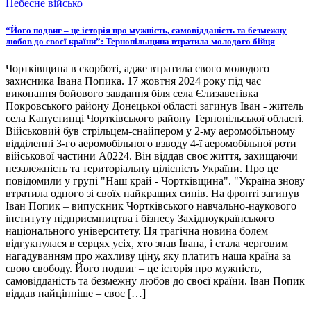
Небесне військо
“Його подвиг – це історія про мужність, самовідданість та безмежну
любов до своєї країни”: Тернопільщина втратила молодого бійця
Чортківщина в скорботі, адже втратила свого молодого
захисника Івана Попика. 17 жовтня 2024 року під час
виконання бойового завдання біля села Єлизаветівка
Покровського району Донецької області загинув Іван - житель
села Капустинці Чортківського району Тернопільської області.
Військовий був стрільцем-снайпером у 2-му аеромобільному
відділенні 3-го аеромобільного взводу 4-ї аеромобільної роти
військової частини А0224. Він віддав своє життя, захищаючи
незалежність та територіальну цілісність України. Про це
повідомили у групі "Наш край - Чортківщина". "Україна знову
втратила одного зі своїх найкращих синів. На фронті загинув
Іван Попик – випускник Чортківського навчально-наукового
інституту підприємництва і бізнесу Західноукраїнського
національного університету. Ця трагічна новина болем
відгукнулася в серцях усіх, хто знав Івана, і стала черговим
нагадуванням про жахливу ціну, яку платить наша країна за
свою свободу. Його подвиг – це історія про мужність,
самовідданість та безмежну любов до своєї країни. Іван Попик
віддав найцінніше – своє […]