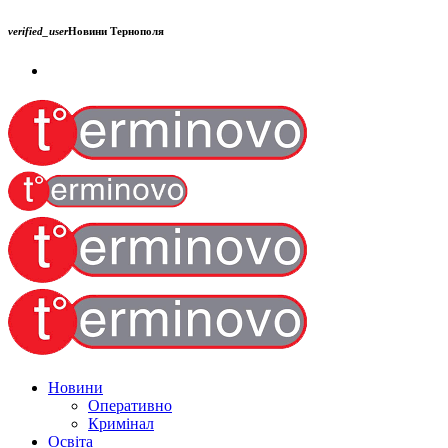
verified_user
Новини Тернополя
Новини
Оперативно
Кримінал
Освіта