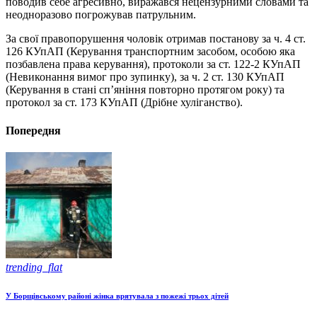
поводив себе агресивно, виражався нецензурними словами та
неодноразово погрожував патрульним.
За свої правопорушення чоловік отримав постанову за ч. 4 ст.
126 КУпАП (Керування транспортним засобом, особою яка
позбавлена права керування), протоколи за ст. 122-2 КУпАП
(Невиконання вимог про зупинку), за ч. 2 ст. 130 КУпАП
(Керування в стані сп’яніння повторно протягом року) та
протокол за ст. 173 КУпАП (Дрібне хуліганство).
Попередня
trending_flat
У Борщівському районі жінка врятувала з пожежі трьох дітей