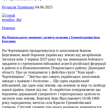
Редакція Терміново
04.06.2025
trending_flat
Новини
На Покровському напрямку загинув захисник з Тернопільщини Іван
Березнюк
На Чортківщині прощатимуться із захисником Іваном
Березюком, який боронив українську землю від загарбників.
Загинув воїн 3 червня 2025 року під час виконання бойового
завдання із стримування військової агресії російської федерації
в районі н.п.Новоекономічне Покровського району Донецької
області. Про це повідомили у фейсбук-групі "Наш край -
Чортківщина". "Звістка про смерть українських захисників
завжди є важкою і болісною… Ще один український
військовий, ще один наш земляк, що воював за мир та свободу
нашої країни, пішов від нас. Зі скорботою повідомляємо що
боронячи державний суверенітет і територіальну цілісність
загинув наш земляк, Березюк Іван Ярославович 10.08.1969
року народження, житель села Красне Гримайлівської
громади. Світлий спомин про нього назавжди залишиться в