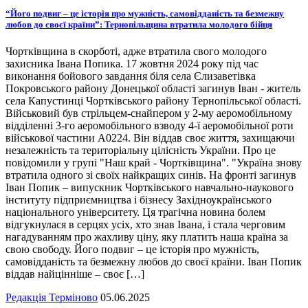
“Його подвиг – це історія про мужність, самовідданість та безмежну
любов до своєї країни”: Тернопільщина втратила молодого бійця
Чортківщина в скорботі, адже втратила свого молодого
захисника Івана Попика. 17 жовтня 2024 року під час
виконання бойового завдання біля села Єлизаветівка
Покровського району Донецької області загинув Іван - житель
села Капустинці Чортківського району Тернопільської області.
Військовий був стрільцем-снайпером у 2-му аеромобільному
відділенні 3-го аеромобільного взводу 4-ї аеромобільної роти
військової частини А0224. Він віддав своє життя, захищаючи
незалежність та територіальну цілісність України. Про це
повідомили у групі "Наш край - Чортківщина". "Україна знову
втратила одного зі своїх найкращих синів. На фронті загинув
Іван Попик – випускник Чортківського навчально-наукового
інституту підприємництва і бізнесу Західноукраїнського
національного університету. Ця трагічна новина болем
відгукнулася в серцях усіх, хто знав Івана, і стала черговим
нагадуванням про жахливу ціну, яку платить наша країна за
свою свободу. Його подвиг – це історія про мужність,
самовідданість та безмежну любов до своєї країни. Іван Попик
віддав найцінніше – своє […]
Редакція Терміново
05.06.2025