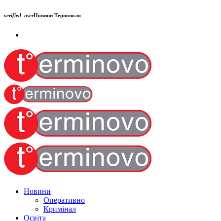
verified_user
Новини Тернополя
Новини
Оперативно
Кримінал
Освіта