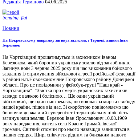
Редакція Терміново
04.06.2025
trending_flat
Новини
На Покровському напрямку загинув захисник з Тернопільщини Іван
Березнюк
На Чортківщині прощатимуться із захисником Іваном
Березюком, який боронив українську землю від загарбників.
Загинув воїн 3 червня 2025 року під час виконання бойового
завдання із стримування військової агресії російської федерації
в районі н.п.Новоекономічне Покровського району Донецької
області. Про це повідомили у фейсбук-групі "Наш край -
Чортківщина". "Звістка про смерть українських захисників
завжди є важкою і болісною… Ще один український
військовий, ще один наш земляк, що воював за мир та свободу
нашої країни, пішов від нас. Зі скорботою повідомляємо що
боронячи державний суверенітет і територіальну цілісність
загинув наш земляк, Березюк Іван Ярославович 10.08.1969
року народження, житель села Красне Гримайлівської
громади. Світлий спомин про нього назавжди залишиться в
наших серцях. Щирі співчуття рідним та близьким нашого