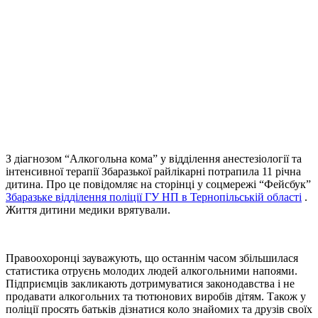
З діагнозом “Алкогольна кома” у відділення анестезіології та
інтенсивної терапії
Збаразької райлікарні потрапила 11 річна
дитина. Про це повідомляє на сторінці у соцмережі “Фейсбук”
Збаразьке відділення поліції ГУ НП в Тернопільській області
.
Життя дитини медики врятували.
Правоохоронці зауважують, що останнім часом збільшилася
статистика отруєнь молодих людей алкогольними напоями.
Підприємців закликають дотримуватися законодавства і не
продавати алкогольних та тютюнових виробів дітям. Також у
поліції просять батьків
дізнатися коло знайомих та друзів своїх