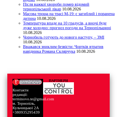
Після важкої хвороби помер відомий
тернопільський лікар
10.08.2026
Масова троща на трасі М-19: є загиблий і поранена
дитина
10.08.2026
Температура впаде на 10 градусів, а вночі буде
дуже холодно: прогноз погоди на Тернопільщині
10.08.2026
Чорнобиль готують до нового наступу, – ЗМІ
10.08.2026
Вважався зниклим безвісти: Чортків втратив
навідника Романа Склярчука
10.08.2026
ПАРТНЕРИ
Контакти
редакції:
terminovo.te@gmail.com
м. Тернопіль,
Кульчицької 2А
+380935295439