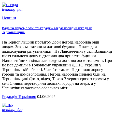
trending_flat
Новини
Вода на порозі, а замість городу – озеро: наслідки негоди на
Тернопільщині
На Тернопільщині протягом доби негода наробила біди
людям. Зокрема затопила житлові будинки, її наслідки
ліквідовували рятувальники. На Лановеччині у селі Влащинці
після сильного дощу підтопило два приватні будинки.
Надзвичайники відкачали воду за допомогою мотопомпи. Про
це повідомили в Головному управлінні ДСНС України у
Тернопільській області. Читайте також: Підтопило дорогу,
городи та домоволодіння. Негода наробила сильної біди на
Тернопільщині (фото, відео) Також 3 червня гроза з громом у
селі Синява перетворили людські городи на озера, а у
Чернихівцях частково обвалився міст.
Редакція Терміново
04.06.2025
trending_flat