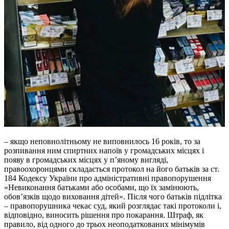
– якщо неповнолітньому не виповнилось 16 років, то за
розпивання ним спиртних напоїв у громадських місцях і
появу в громадських місцях у п’яному вигляді,
правоохоронцями складається протокол на його батьків за ст.
184 Кодексу України про адміністративні правопорушення
«Невиконання батьками або особами, що їх замінюють,
обов’язків щодо виховання дітей». Після чого батьків підлітка
– правопорушника чекає суд, який розглядає такі протоколи і,
відповідно, виносить рішення про покарання. Штраф, як
правило, від одного до трьох неоподаткованих мінімумів