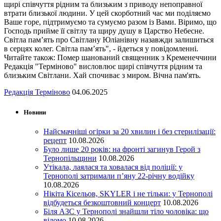
щирі співчуття рідним та близьким з приводу непоправної
втрати близької людини. У цей скорботний час ми поділяємо
Ваше горе, підтримуємо та сумуємо разом із Вами. Віримо, що
Господь прийме її світлу та щиру душу в Царство Небесне.
Світла пам’ять про Світлану Юліанівну назавжди залишиться
в серцях колег. Світла пам’ять", - йдеться у повідомленні.
Читайте також: Помер шанований священник з Кременеччини
Редакція "Терміново" висловлює щирі співчуття рідним та
близьким Світлани. Хай спочиває з миром. Вічна пам'ять.
Редакція Терміново
04.06.2025
Новини
Найсмачніші огірки за 20 хвилин і без стерилізації:
рецепт
10.08.2026
Було лише 20 років: на фронті загинув Герой з
Тернопільщини
10.08.2026
Утікала, лаялася та ховалася від поліції: у
Тернополі затримали п’яну 22-річну водійку
10.08.2026
Нікіта Кісельов, SKYLER і не тільки: у Тернополі
відбудеться безкоштовний концерт
10.08.2026
Біля АЗС у Тернополі знайшли тіло чоловіка: що
відомо
10.08.2026