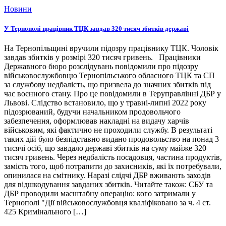
Новини
У Тернополі працівник ТЦК завдав 320 тисяч збитків державі
На Тернопільщині вручили підозру працівнику ТЦК. Чоловік
завдав збитків у розмірі 320 тисяч гривень. Працівники
Державного бюро розслідувань повідомили про підозру
військовослужбовцю Тернопільського обласного ТЦК та СП
за службову недбалість, що призвела до значних збитків під
час воєнного стану. Про це повідомили в Теруправлінні ДБР у
Львові. Слідство встановило, що у травні-липні 2022 року
підозрюваний, будучи начальником продовольчого
забезпечення, оформлював накладні на видачу харчів
військовим, які фактично не проходили службу. В результаті
таких дій було безпідставно видано продовольство на понад 3
тисячі осіб, що завдало державі збитків на суму майже 320
тисяч гривень. Через недбалість посадовця, частина продуктів,
замість того, щоб потрапити до захисників, які їх потребували,
опинилася на смітнику. Наразі слідчі ДБР вживають заходів
для відшкодування завданих збитків. Читайте також: СБУ та
ДБР проводили масштабну операцію: кого затримали у
Тернополі "Дії військовослужбовця кваліфіковано за ч. 4 ст.
425 Кримінального […]