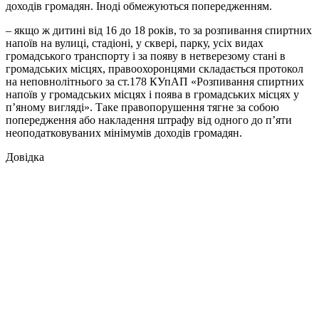
доходів громадян. Іноді обмежуються попередженням.
– якщо ж дитині від 16 до 18 років, то за розпивання спиртних
напоїв на вулиці, стадіоні, у сквері, парку, усіх видах
громадського транспорту і за появу в нетверезому стані в
громадських місцях, правоохоронцями складається протокол
на неповнолітнього за ст.178 КУпАП «Розпивання спиртних
напоїв у громадських місцях і поява в громадських місцях у
п’яному вигляді». Таке правопорушення тягне за собою
попередження або накладення штрафу від одного до п’яти
неоподатковуваних мінімумів доходів громадян.
Довідка