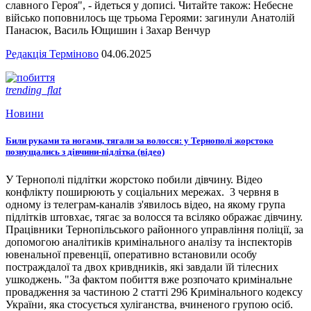
славного Героя", - йдеться у дописі. Читайте також: Небесне
військо поповнилось ще трьома Героями: загинули Анатолій
Панасюк, Василь Ющишин і Захар Венчур
Редакція Терміново
04.06.2025
trending_flat
Новини
Били руками та ногами, тягали за волосся: у Тернополі жорстоко
познущались з дівчини-підлітка (відео)
У Тернополі підлітки жорстоко побили дівчину. Відео
конфлікту поширюють у соціальних мережах. 3 червня в
одному із телеграм-каналів з'явилось відео, на якому група
підлітків штовхає, тягає за волосся та всіляко ображає дівчину.
Працівники Тернопільського районного управління поліції, за
допомогою аналітиків кримінального аналізу та інспекторів
ювенальної превенції, оперативно встановили особу
постраждалої та двох кривдників, які завдали їй тілесних
ушкоджень. "За фактом побиття вже розпочато кримінальне
провадження за частиною 2 статті 296 Кримінального кодексу
України, яка стосується хуліганства, вчиненого групою осіб.