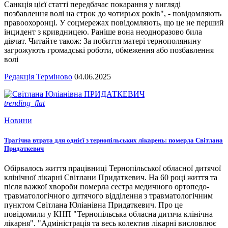
Санкція цієї статті передбачає покарання у вигляді
позбавлення волі на строк до чотирьох років", - повідомляють
правоохоронці. У соцмережах повідомляють, що це не перший
інцидент з кривдницею. Раніше вона неодноразово била
дівчат. Читайте також: За побиття матері тернополянину
загрожують громадські роботи, обмеження або позбавлення
волі
Редакція Терміново
04.06.2025
trending_flat
Новини
Трагічна втрата для однієї з тернопільських лікарень: померла Світлана
Придаткевич
Обірвалось життя працівниці Тернопільської обласної дитячої
клінічної лікарні Світлани Придаткевич. На 60 році життя та
після важкої хвороби померла сестра медичного ортопедо-
травматологічного дитячого відділення з травматологічним
пунктом Світлана Юліанівна Придаткевич. Про це
повідомили у КНП "Тернопільська обласна дитяча клінічна
лікарня". "Адміністрація та весь колектив лікарні висловлює