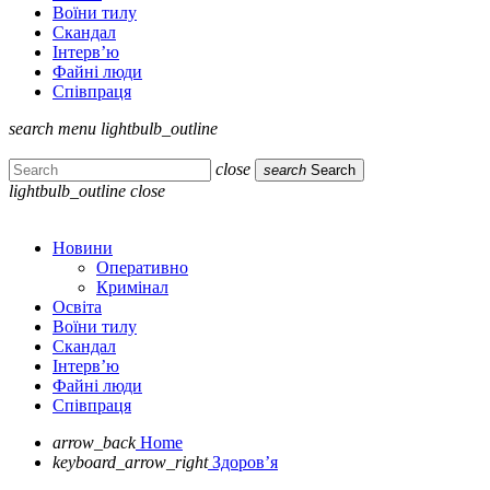
Воїни тилу
Скандал
Інтерв’ю
Файні люди
Співпраця
search
menu
lightbulb_outline
close
search
Search
lightbulb_outline
close
Новини
Оперативно
Кримінал
Освіта
Воїни тилу
Скандал
Інтерв’ю
Файні люди
Співпраця
arrow_back
Home
keyboard_arrow_right
Здоров’я