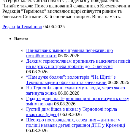
в серцях колег. Світла пам’ять", - йдеться у повідомленні.
Читайте також: Помер шанований священник з Кременеччини
Редакція "Терміново" висловлює щирі співчуття рідним та
близьким Світлани. Хай спочиває з миром. Вічна пам'ять.
Редакція Терміново
04.06.2025
Новини
ПриватБанк змінює правила переказів: що
потрібно знати
06.08.2026
Деяким тернополянам припинять надсилати пенсії
на картку: що треба зробити до 15 вересня
06.08.2026
“Нам дуже боляче”: волонтерів “На Щиті” з
Тернопільщини образили та зневажили
06.08.2026
На Тернопільщині судитимуть водія, через якого
загинула жінка
06.08.2026
Град та дощі: на Тернопільщині прогнозують різку
зміну погоди
06.08.2026
Густий дим йшов з вікна: у Тернополі горіла
квартира (відео)
06.08.2026
Шестеро постраждалих, серед них – дитина: у
поліції назвали деталі страшної ДТП у Кременці
06.08.2026