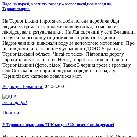
Вода на порозі, а замість городу – озеро: наслідки негоди на
Тернопільщині
На Тернопільщині протягом доби негода наробила біди
людям. Зокрема затопила житлові будинки, її наслідки
ліквідовували рятувальники. На Лановеччині у селі Влащинці
після сильного дощу підтопило два приватні будинки.
Надзвичайники відкачали воду за допомогою мотопомпи. Про
це повідомили в Головному управлінні ДСНС України у
Тернопільській області. Читайте також: Підтопило дорогу,
городи та домоволодіння. Негода наробила сильної біди на
Тернопільщині (фото, відео) Також 3 червня гроза з громом у
селі Синява перетворили людські городи на озера, а у
Чернихівцях частково обвалився міст.
Редакція Терміново
04.06.2025
trending_flat
Новини
У Тернополі працівник ТЦК завдав 320 тисяч збитків державі
На Тернопільщині вручили підозру працівнику ТЦК. Чоловік