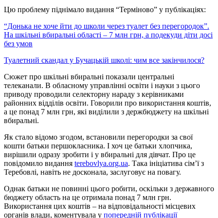
Цю проблему піднімало видання “Терміново” у публікаціях:
“Донька не хоче йти до школи через туалет без перегородок”.
На шкільні вбиральні області – 7 млн грн, а подекуди діти досі
без умов
Туалетний скандал у Бучацькій школі: чим все закінчилося?
Сюжет про шкільні вбиральні показали центральні
телеканали. В обласному управлінні освіти і науки з цього
приводу проводили
селекторну нараду з керівниками
районних відділів освіти. Говорили про використання коштів,
а це понад 7 млн грн, які виділили з держбюджету на шкільні
вбиральні.
Як стало відомо згодом, встановили перегородки за свої
кошти батьки першокласника. І хоч це батьки хлопчика,
вирішили одразу зробити і у вбиральні для дівчат. Про це
повідомило видання
terebovlya.org.ua
. Така ініціатива сім’ї з
Теребовлі, навіть не досконала, заслуговує на повагу.
Однак батьки не повинні цього робити, оскільки з державного
бюджету область на це отримала понад 7 млн грн.
Використання цих коштів – на відповідальності місцевих
органів влади, коментувала у
попередній публікації