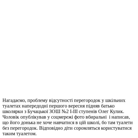
Нагадаємо, проблему відсутності перегородок у шкільних
туалетах напередодні першого вересня підняв батько
школярки
з Бучацької ЗОШ №2 І-ІІІ ступенів Олег Кулик.
Чоловік опублікував у соцмережі фото вбиральні і написав,
що його донька не хоче навчатися в цій школі, бо там туалети
без перегородок. Відповідно діти соромляться користуватися
таким туалетом.