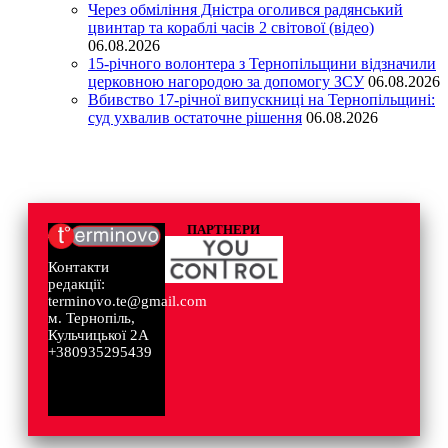
Через обміління Дністра оголився радянський
цвинтар та кораблі часів 2 світової (відео)
06.08.2026
15-річного волонтера з Тернопільщини відзначили
церковною нагородою за допомогу ЗСУ
06.08.2026
Вбивство 17-річної випускниці на Тернопільщині:
суд ухвалив остаточне рішення
06.08.2026
ПАРТНЕРИ
Контакти
редакції:
terminovo.te@gmail.com
м. Тернопіль,
Кульчицької 2А
+380935295439