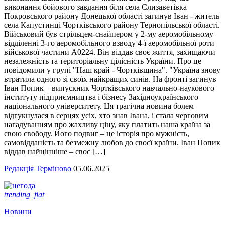
виконання бойового завдання біля села Єлизаветівка
Покровського району Донецької області загинув Іван - житель
села Капустинці Чортківського району Тернопільської області.
Військовий був стрільцем-снайпером у 2-му аеромобільному
відділенні 3-го аеромобільного взводу 4-ї аеромобільної роти
військової частини А0224. Він віддав своє життя, захищаючи
незалежність та територіальну цілісність України. Про це
повідомили у групі "Наш край - Чортківщина". "Україна знову
втратила одного зі своїх найкращих синів. На фронті загинув
Іван Попик – випускник Чортківського навчально-наукового
інституту підприємництва і бізнесу Західноукраїнського
національного університету. Ця трагічна новина болем
відгукнулася в серцях усіх, хто знав Івана, і стала черговим
нагадуванням про жахливу ціну, яку платить наша країна за
свою свободу. Його подвиг – це історія про мужність,
самовідданість та безмежну любов до своєї країни. Іван Попик
віддав найцінніше – своє […]
Редакція Терміново
05.06.2025
trending_flat
Новини