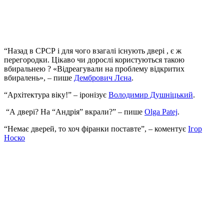
“Назад в СРСР і для чого взагалі існують двері , є ж
перегородки. Цікаво чи дорослі користуються такою
вбиральнею ? «Відреагували на проблему відкритих
вбиралень»
, – пише
Дембрович Лєна
.
“Архітектура віку!” – іронізує
Володимир Душніцький
.
“А двері? На “Андрія” вкрали
?” – пише
Olga Patej
.
“Немає дверей, то хоч фіранки поставте”, – коментує
Ігор
Носко