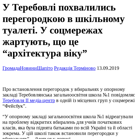
У Теребовлі похвалились
перегородкою в шкільному
туалеті. У соцмережах
жартують, що це
“архітектура віку”
Громада
Новини
Шапіто
Редакція Терміново
13.09.2019
Про встановлення перегородок у вбиральнях у
опорному
закладі Теребовлянська загальноосвітня школа №1
повідомляє
Теребовля ІІ медіа-центр
в одній із місцевих груп у соцмережі
“Фейсбук”.
“У опорному закладі загальноосвітня школа №1 відреагували
на проблему відкритих вбиралень для учнів початкових
класів, яка була піднята батьками по всій Україні та й області
зокрема. У цій школі також встановили перегородки у
вбиральнях”, – йдеться у дописі.