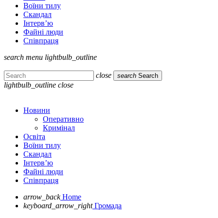
Воїни тилу
Скандал
Інтерв’ю
Файні люди
Співпраця
search
menu
lightbulb_outline
close
search
Search
lightbulb_outline
close
Новини
Оперативно
Кримінал
Освіта
Воїни тилу
Скандал
Інтерв’ю
Файні люди
Співпраця
arrow_back
Home
keyboard_arrow_right
Громада