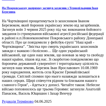
На Покровському напрямку загинув захисник з Тернопільщини Іван
Березнюк
На Чортківщині прощатимуться із захисником Іваном
Березюком, який боронив українську землю від загарбників.
Загинув воїн 3 червня 2025 року під час виконання бойового
завдання із стримування військової агресії російської федерації
в районі н.п.Новоекономічне Покровського району Донецької
області. Про це повідомили у фейсбук-групі "Наш край -
Чортківщина". "Звістка про смерть українських захисників
завжди є важкою і болісною… Ще один український
військовий, ще один наш земляк, що воював за мир та свободу
нашої країни, пішов від нас. Зі скорботою повідомляємо що
боронячи державний суверенітет і територіальну цілісність
загинув наш земляк, Березюк Іван Ярославович 10.08.1969
року народження, житель села Красне Гримайлівської
громади. Світлий спомин про нього назавжди залишиться в
наших серцях. Щирі співчуття рідним та близьким нашого
славного Героя", - йдеться у дописі. Читайте також: Небесне
військо поповнилось ще трьома Героями: загинули Анатолій
Панасюк, Василь Ющишин і Захар Венчур
Редакція Терміново
04.06.2025