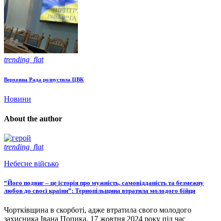
trending_flat
Верховна Рада розпустила ЦВК
Новини
About the author
trending_flat
Небесне військо
“Його подвиг – це історія про мужність, самовідданість та безмежну
любов до своєї країни”: Тернопільщина втратила молодого бійця
Чортківщина в скорботі, адже втратила свого молодого
захисника Івана Попика. 17 жовтня 2024 року під час