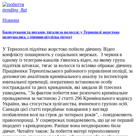
trending_flat
Новини
Били руками та ногами, тягали за волосся: у Тернополі жорстоко
познущались з дівчини-підлітка (відео)
У Тернополі підлітки жорстоко побили дівчину. Відео
конфлікту поширюють у соціальних мережах. 3 червня в
одному із телеграм-каналів з'явилось відео, на якому група
підлітків штовхає, тягає за волосся та всіляко ображає дівчину.
Працівники Тернопільського районного управління поліції, за
допомогою аналітиків кримінального аналізу та інспекторів
ювенальної превенції, оперативно встановили особу
постраждалої та двох кривдників, які завдали їй тілесних
ушкоджень. "За фактом побиття вже розпочато кримінальне
провадження за частиною 2 статті 296 Кримінального кодексу
України, яка стосується хуліганства, вчиненого групою осіб.
Санкція цієї статті передбачає покарання у вигляді
позбавлення волі на строк до чотирьох років", - повідомляють
правоохоронці. У соцмережах повідомляють, що це не перший
інцидент з кривдницею. Раніше вона неодноразово била
дівчат. Читайте також: За побиття матері тернополянину