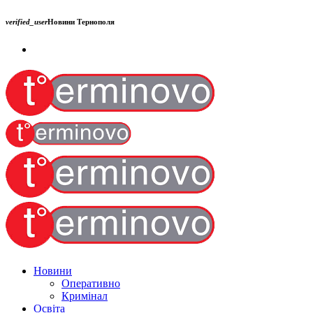
verified_user
Новини Тернополя
Новини
Оперативно
Кримінал
Освіта