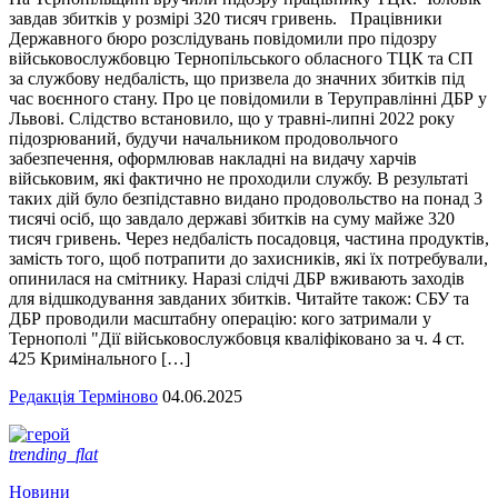
завдав збитків у розмірі 320 тисяч гривень. Працівники
Державного бюро розслідувань повідомили про підозру
військовослужбовцю Тернопільського обласного ТЦК та СП
за службову недбалість, що призвела до значних збитків під
час воєнного стану. Про це повідомили в Теруправлінні ДБР у
Львові. Слідство встановило, що у травні-липні 2022 року
підозрюваний, будучи начальником продовольчого
забезпечення, оформлював накладні на видачу харчів
військовим, які фактично не проходили службу. В результаті
таких дій було безпідставно видано продовольство на понад 3
тисячі осіб, що завдало державі збитків на суму майже 320
тисяч гривень. Через недбалість посадовця, частина продуктів,
замість того, щоб потрапити до захисників, які їх потребували,
опинилася на смітнику. Наразі слідчі ДБР вживають заходів
для відшкодування завданих збитків. Читайте також: СБУ та
ДБР проводили масштабну операцію: кого затримали у
Тернополі "Дії військовослужбовця кваліфіковано за ч. 4 ст.
425 Кримінального […]
Редакція Терміново
04.06.2025
trending_flat
Новини