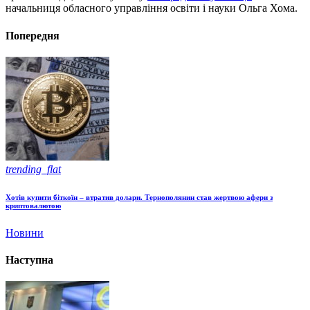
начальниця обласного управління освіти і науки Ольга Хома.
Попередня
trending_flat
Хотів купити біткоїн – втратив долари. Тернополянин став жертвою афери з
криптовалютою
Новини
Наступна