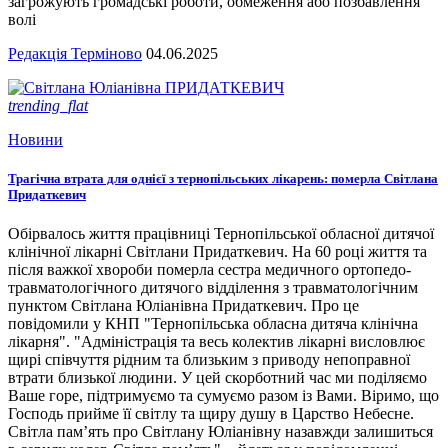
загрожують громадські роботи, обмеження або позбавлення
волі
Редакція Терміново
04.06.2025
trending_flat
Новини
Трагічна втрата для однієї з тернопільських лікарень: померла Світлана
Придаткевич
Обірвалось життя працівниці Тернопільської обласної дитячої
клінічної лікарні Світлани Придаткевич. На 60 році життя та
після важкої хвороби померла сестра медичного ортопедо-
травматологічного дитячого відділення з травматологічним
пунктом Світлана Юліанівна Придаткевич. Про це
повідомили у КНП "Тернопільська обласна дитяча клінічна
лікарня". "Адміністрація та весь колектив лікарні висловлює
щирі співчуття рідним та близьким з приводу непоправної
втрати близької людини. У цей скорботний час ми поділяємо
Ваше горе, підтримуємо та сумуємо разом із Вами. Віримо, що
Господь прийме її світлу та щиру душу в Царство Небесне.
Світла пам’ять про Світлану Юліанівну назавжди залишиться