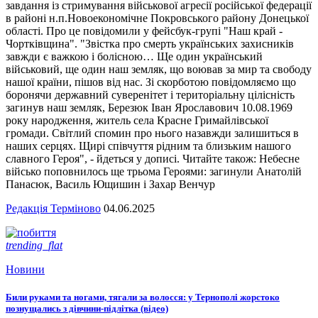
завдання із стримування військової агресії російської федерації
в районі н.п.Новоекономічне Покровського району Донецької
області. Про це повідомили у фейсбук-групі "Наш край -
Чортківщина". "Звістка про смерть українських захисників
завжди є важкою і болісною… Ще один український
військовий, ще один наш земляк, що воював за мир та свободу
нашої країни, пішов від нас. Зі скорботою повідомляємо що
боронячи державний суверенітет і територіальну цілісність
загинув наш земляк, Березюк Іван Ярославович 10.08.1969
року народження, житель села Красне Гримайлівської
громади. Світлий спомин про нього назавжди залишиться в
наших серцях. Щирі співчуття рідним та близьким нашого
славного Героя", - йдеться у дописі. Читайте також: Небесне
військо поповнилось ще трьома Героями: загинули Анатолій
Панасюк, Василь Ющишин і Захар Венчур
Редакція Терміново
04.06.2025
trending_flat
Новини
Били руками та ногами, тягали за волосся: у Тернополі жорстоко
познущались з дівчини-підлітка (відео)