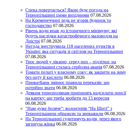
Спека повертається? Якою буде погода на
Тернопільщині цими вихідними
07.08.2026
На Кременеччині ледь не згорів будинок та
господарство
07.08.2026
Рівень води впав до історичного мінімуму: які
будуть наслідки катастрофічного маловоддя на
Дністрі
07.08.2026
Негода знеструмила 118 населених пунктів в
Україні: яка ситуація зі світлом на Тернопільщині
07.08.2026
Троє людей у лікарні, серед них – підлітки: на
Тернопільщині сталась серйозна аварія
07.08.2026
Томати пелаті у власному соку: як закрити на зиму
без оцту й кислоти
06.08.2026
ПриватБанк змінює правила переказів: що
потрібно знати
06.08.2026
Деяким тернополянам припинять надсилати пенсії
на картку: що треба зробити до 15 вересня
06.08.2026
“Нам дуже боляче”: волонтерів “На Щиті” з
Тернопільщини образили та зневажили
06.08.2026
На Тернопільщині судитимуть водія, через якого
загинула жінка
06.08.2026