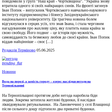
повідомили у групі "Наш край - Чортківщина". "Україна знову
втратила одного зі своїх найкращих синів. На фронті загинув
Іван Попик – випускник Чортківського навчально-наукового
інституту підприємництва і бізнесу Західноукраїнського
національного університету. Ця трагічна новина болем
відгукнулася в серцях усіх, хто знав Івана, і стала черговим
нагадуванням про жахливу ціну, яку платить наша країна за
свою свободу. Його подвиг – це історія про мужність,
самовідданість та безмежну любов до своєї країни. Іван Попик
віддав найцінніше – своє […]
Редакція Терміново
05.06.2025
trending_flat
Новини
Вода на порозі, а замість городу – озеро: наслідки негоди на
Тернопільщині
На Тернопільщині протягом доби негода наробила біди
людям. Зокрема затопила житлові будинки, її наслідки
ліквідовували рятувальники. На Лановеччині у селі Влащинці
після сильного дощу підтопило два приватні будинки.