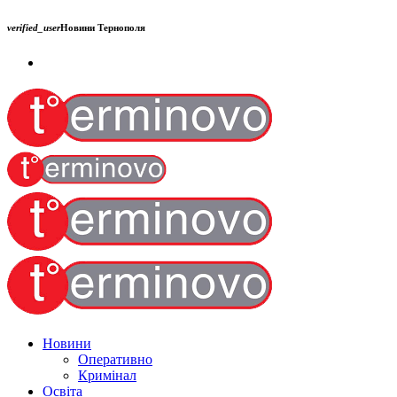
verified_user
Новини Тернополя
Новини
Оперативно
Кримінал
Освіта