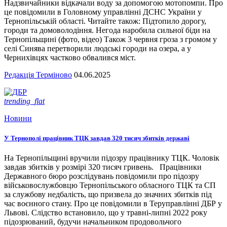
Надзвичайники відкачали воду за допомогою мотопомпи. Про
це повідомили в Головному управлінні ДСНС України у
Тернопільській області. Читайте також: Підтопило дорогу,
городи та домоволодіння. Негода наробила сильної біди на
Тернопільщині (фото, відео) Також 3 червня гроза з громом у
селі Синява перетворили людські городи на озера, а у
Чернихівцях частково обвалився міст.
Редакція Терміново
04.06.2025
trending_flat
Новини
У Тернополі працівник ТЦК завдав 320 тисяч збитків державі
На Тернопільщині вручили підозру працівнику ТЦК. Чоловік
завдав збитків у розмірі 320 тисяч гривень. Працівники
Державного бюро розслідувань повідомили про підозру
військовослужбовцю Тернопільського обласного ТЦК та СП
за службову недбалість, що призвела до значних збитків під
час воєнного стану. Про це повідомили в Теруправлінні ДБР у
Львові. Слідство встановило, що у травні-липні 2022 року
підозрюваний, будучи начальником продовольчого