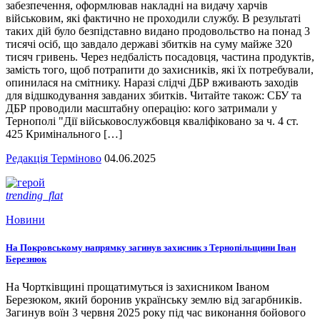
забезпечення, оформлював накладні на видачу харчів
військовим, які фактично не проходили службу. В результаті
таких дій було безпідставно видано продовольство на понад 3
тисячі осіб, що завдало державі збитків на суму майже 320
тисяч гривень. Через недбалість посадовця, частина продуктів,
замість того, щоб потрапити до захисників, які їх потребували,
опинилася на смітнику. Наразі слідчі ДБР вживають заходів
для відшкодування завданих збитків. Читайте також: СБУ та
ДБР проводили масштабну операцію: кого затримали у
Тернополі "Дії військовослужбовця кваліфіковано за ч. 4 ст.
425 Кримінального […]
Редакція Терміново
04.06.2025
trending_flat
Новини
На Покровському напрямку загинув захисник з Тернопільщини Іван
Березнюк
На Чортківщині прощатимуться із захисником Іваном
Березюком, який боронив українську землю від загарбників.
Загинув воїн 3 червня 2025 року під час виконання бойового