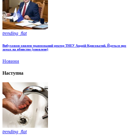
trending_flat
Вибуховою хвилею травмований ректор ТНЕУ Андрій Крисоватий. Йдеться про
замах на вбивство (оновлене)
Новини
Наступна
trending_flat