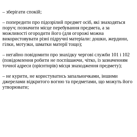
–
зберігати спокій;
–
попередити про підозрілий предмет осіб, які знаходяться
поруч; позначити місце перебування предмета, а за
можливості огородити його (для огорожі можна
використовувати різні підручні матеріали: дошки, жердини,
гілки, мотузки, шматки матерії тощо);
–
негайно повідомити про знахідку чергові служби 101 і 102
(повідомлення робити не поспішаючи, чітко, із зазначенням
точної адреси (орієнтирів) місця знаходження предмету);
–
не курити, не користуватись запальничками, іншими
джерелами відкритого вогню та предметами, що можуть його
утворювати;