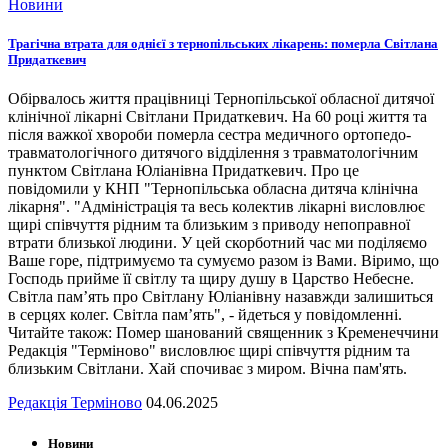
Новини
Трагічна втрата для однієї з тернопільських лікарень: померла Світлана
Придаткевич
Обірвалось життя працівниці Тернопільської обласної дитячої
клінічної лікарні Світлани Придаткевич. На 60 році життя та
після важкої хвороби померла сестра медичного ортопедо-
травматологічного дитячого відділення з травматологічним
пунктом Світлана Юліанівна Придаткевич. Про це
повідомили у КНП "Тернопільська обласна дитяча клінічна
лікарня". "Адміністрація та весь колектив лікарні висловлює
щирі співчуття рідним та близьким з приводу непоправної
втрати близької людини. У цей скорботний час ми поділяємо
Ваше горе, підтримуємо та сумуємо разом із Вами. Віримо, що
Господь прийме її світлу та щиру душу в Царство Небесне.
Світла пам’ять про Світлану Юліанівну назавжди залишиться
в серцях колег. Світла пам’ять", - йдеться у повідомленні.
Читайте також: Помер шанований священник з Кременеччини
Редакція "Терміново" висловлює щирі співчуття рідним та
близьким Світлани. Хай спочиває з миром. Вічна пам'ять.
Редакція Терміново
04.06.2025
Новини