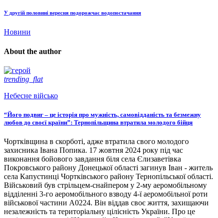
У другій половині вересня подорожчає водопостачання
Новини
About the author
trending_flat
Небесне військо
“Його подвиг – це історія про мужність, самовідданість та безмежну
любов до своєї країни”: Тернопільщина втратила молодого бійця
Чортківщина в скорботі, адже втратила свого молодого
захисника Івана Попика. 17 жовтня 2024 року під час
виконання бойового завдання біля села Єлизаветівка
Покровського району Донецької області загинув Іван - житель
села Капустинці Чортківського району Тернопільської області.
Військовий був стрільцем-снайпером у 2-му аеромобільному
відділенні 3-го аеромобільного взводу 4-ї аеромобільної роти
військової частини А0224. Він віддав своє життя, захищаючи
незалежність та територіальну цілісність України. Про це