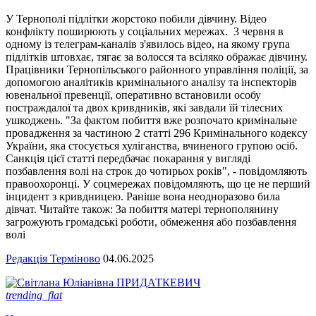
У Тернополі підлітки жорстоко побили дівчину. Відео
конфлікту поширюють у соціальних мережах. 3 червня в
одному із телеграм-каналів з'явилось відео, на якому група
підлітків штовхає, тягає за волосся та всіляко ображає дівчину.
Працівники Тернопільського районного управління поліції, за
допомогою аналітиків кримінального аналізу та інспекторів
ювенальної превенції, оперативно встановили особу
постраждалої та двох кривдників, які завдали їй тілесних
ушкоджень. "За фактом побиття вже розпочато кримінальне
провадження за частиною 2 статті 296 Кримінального кодексу
України, яка стосується хуліганства, вчиненого групою осіб.
Санкція цієї статті передбачає покарання у вигляді
позбавлення волі на строк до чотирьох років", - повідомляють
правоохоронці. У соцмережах повідомляють, що це не перший
інцидент з кривдницею. Раніше вона неодноразово била
дівчат. Читайте також: За побиття матері тернополянину
загрожують громадські роботи, обмеження або позбавлення
волі
Редакція Терміново
04.06.2025
trending_flat