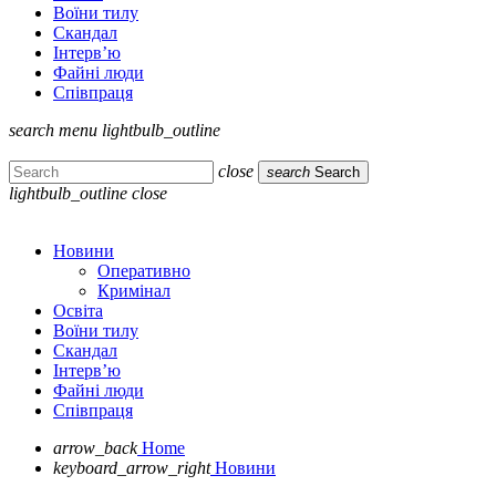
Воїни тилу
Скандал
Інтерв’ю
Файні люди
Співпраця
search
menu
lightbulb_outline
close
search
Search
lightbulb_outline
close
Новини
Оперативно
Кримінал
Освіта
Воїни тилу
Скандал
Інтерв’ю
Файні люди
Співпраця
arrow_back
Home
keyboard_arrow_right
Новини