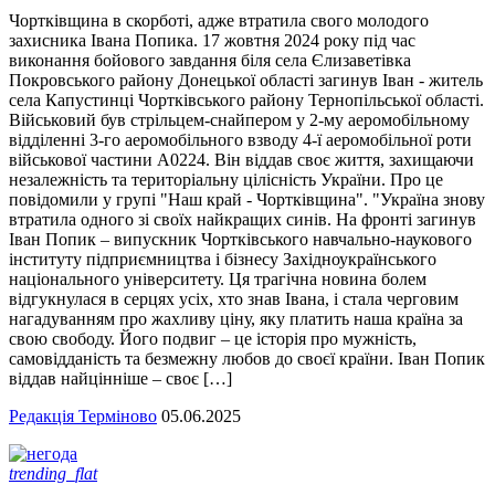
Чортківщина в скорботі, адже втратила свого молодого
захисника Івана Попика. 17 жовтня 2024 року під час
виконання бойового завдання біля села Єлизаветівка
Покровського району Донецької області загинув Іван - житель
села Капустинці Чортківського району Тернопільської області.
Військовий був стрільцем-снайпером у 2-му аеромобільному
відділенні 3-го аеромобільного взводу 4-ї аеромобільної роти
військової частини А0224. Він віддав своє життя, захищаючи
незалежність та територіальну цілісність України. Про це
повідомили у групі "Наш край - Чортківщина". "Україна знову
втратила одного зі своїх найкращих синів. На фронті загинув
Іван Попик – випускник Чортківського навчально-наукового
інституту підприємництва і бізнесу Західноукраїнського
національного університету. Ця трагічна новина болем
відгукнулася в серцях усіх, хто знав Івана, і стала черговим
нагадуванням про жахливу ціну, яку платить наша країна за
свою свободу. Його подвиг – це історія про мужність,
самовідданість та безмежну любов до своєї країни. Іван Попик
віддав найцінніше – своє […]
Редакція Терміново
05.06.2025
trending_flat