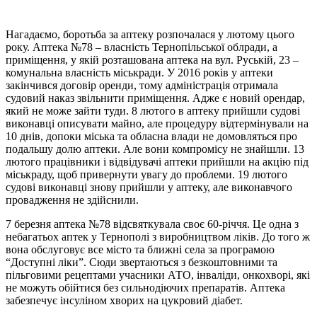
Нагадаємо, боротьба за аптеку розпочалася у лютому цього
року. Аптека №78 – власність Тернопільської облради, а
приміщення, у якій розташована аптека на вул. Руській, 23 –
комунальна власність міськради. У 2016 років у аптеки
закінчився договір оренди, тому адміністрація отримала
судовий наказ звільнити приміщення. Адже є новий орендар,
який не може зайти туди. 8 лютого в аптеку прийшли судові
виконавці описувати майно, але процедуру відтермінували на
10 днів, допоки міська та обласна влади не домовляться про
подальшу долю аптеки. Але вони компромісу не знайшли. 13
лютого працівники і відвідувачі аптеки прийшли на акцію під
міськраду, щоб привернути увагу до проблеми. 19 лютого
судові виконавці знову прийшли у аптеку, але виконавчого
провадження не здійснили.
7 березня аптека №78 відсвяткувала своє 60-річчя. Це одна з
небагатьох аптек у Тернополі з виробництвом ліків. До того ж
вона обслуговує все місто та ближні села за програмою
“Доступні ліки”. Сюди звертаються з безкоштовними та
пільговими рецептами учасники АТО, інваліди, онкохворі, які
не можуть обійтися без сильнодіючих препаратів. Аптека
забезпечує інсуліном хворих на цукровий діабет.