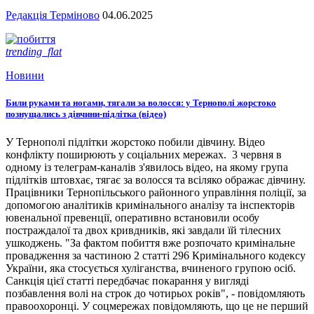
Редакція Терміново
04.06.2025
trending_flat
Новини
Били руками та ногами, тягали за волосся: у Тернополі жорстоко
познущались з дівчини-підлітка (відео)
У Тернополі підлітки жорстоко побили дівчину. Відео
конфлікту поширюють у соціальних мережах. 3 червня в
одному із телеграм-каналів з'явилось відео, на якому група
підлітків штовхає, тягає за волосся та всіляко ображає дівчину.
Працівники Тернопільського районного управління поліції, за
допомогою аналітиків кримінального аналізу та інспекторів
ювенальної превенції, оперативно встановили особу
постраждалої та двох кривдників, які завдали їй тілесних
ушкоджень. "За фактом побиття вже розпочато кримінальне
провадження за частиною 2 статті 296 Кримінального кодексу
України, яка стосується хуліганства, вчиненого групою осіб.
Санкція цієї статті передбачає покарання у вигляді
позбавлення волі на строк до чотирьох років", - повідомляють
правоохоронці. У соцмережах повідомляють, що це не перший