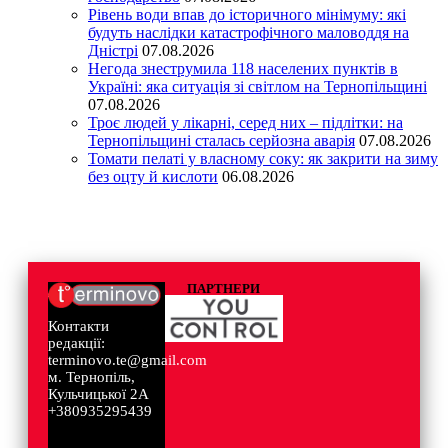
Рівень води впав до історичного мінімуму: які
будуть наслідки катастрофічного маловоддя на
Дністрі
07.08.2026
Негода знеструмила 118 населених пунктів в
Україні: яка ситуація зі світлом на Тернопільщині
07.08.2026
Троє людей у лікарні, серед них – підлітки: на
Тернопільщині сталась серйозна аварія
07.08.2026
Томати пелаті у власному соку: як закрити на зиму
без оцту й кислоти
06.08.2026
ПАРТНЕРИ
Контакти
редакції:
terminovo.te@gmail.com
м. Тернопіль,
Кульчицької 2А
+380935295439