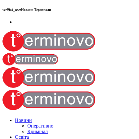
verified_user
Новини Тернополя
Новини
Оперативно
Кримінал
Освіта