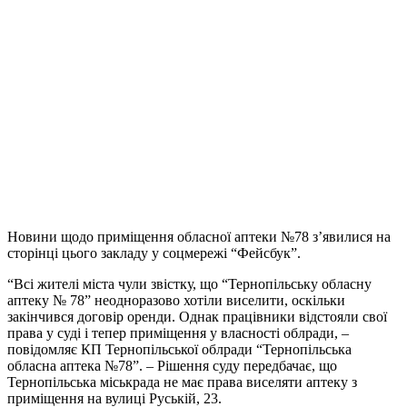
Новини щодо приміщення обласної аптеки №78 з’явилися на
сторінці цього закладу у соцмережі “Фейсбук”.
“Всі жителі міста чули звістку, що “Тернопільську обласну
аптеку № 78” неодноразово хотіли виселити, оскільки
закінчився договір оренди. Однак працівники відстояли свої
права у суді і тепер приміщення у власності облради, –
повідомляє КП Тернопільської облради “Тернопільська
обласна аптека №78”. – Рішення суду передбачає, що
Тернопільська міськрада не має права виселяти аптеку з
приміщення на вулиці Руській, 23.