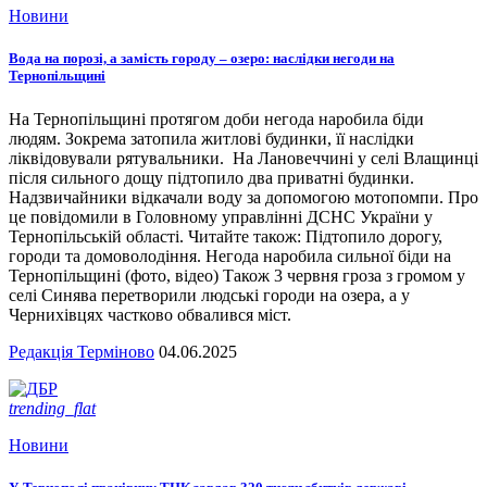
Новини
Вода на порозі, а замість городу – озеро: наслідки негоди на
Тернопільщині
На Тернопільщині протягом доби негода наробила біди
людям. Зокрема затопила житлові будинки, її наслідки
ліквідовували рятувальники. На Лановеччині у селі Влащинці
після сильного дощу підтопило два приватні будинки.
Надзвичайники відкачали воду за допомогою мотопомпи. Про
це повідомили в Головному управлінні ДСНС України у
Тернопільській області. Читайте також: Підтопило дорогу,
городи та домоволодіння. Негода наробила сильної біди на
Тернопільщині (фото, відео) Також 3 червня гроза з громом у
селі Синява перетворили людські городи на озера, а у
Чернихівцях частково обвалився міст.
Редакція Терміново
04.06.2025
trending_flat
Новини