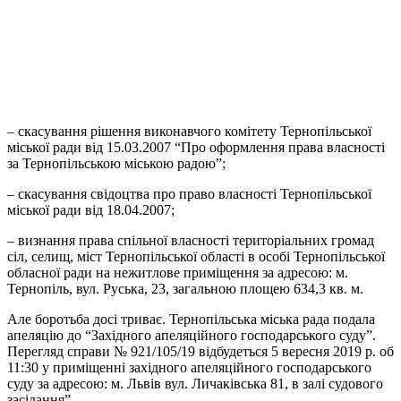
– скасування рішення виконавчого комітету Тернопільської
міської ради від 15.03.2007 “Про оформлення права власності
за Тернопільською міською радою”;
– скасування свідоцтва про право власності Тернопільської
міської ради від 18.04.2007;
– визнання права спільної власності територіальних громад
сіл, селищ, міст Тернопільської області в особі Тернопільської
обласної ради на нежитлове приміщення за адресою: м.
Тернопіль, вул. Руська, 23, загальною площею 634,3 кв. м.
Але боротьба досі триває. Тернопільська міська рада подала
апеляцію до “Західного апеляційного господарського суду”.
Перегляд справи № 921/105/19 відбудеться 5 вересня 2019 р. об
11:30 у приміщенні західного апеляційного господарського
суду за адресою: м. Львів вул. Личаківська 81, в залі судового
засідання”.