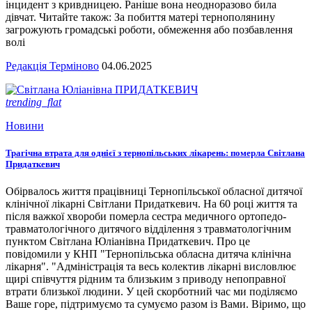
інцидент з кривдницею. Раніше вона неодноразово била
дівчат. Читайте також: За побиття матері тернополянину
загрожують громадські роботи, обмеження або позбавлення
волі
Редакція Терміново
04.06.2025
trending_flat
Новини
Трагічна втрата для однієї з тернопільських лікарень: померла Світлана
Придаткевич
Обірвалось життя працівниці Тернопільської обласної дитячої
клінічної лікарні Світлани Придаткевич. На 60 році життя та
після важкої хвороби померла сестра медичного ортопедо-
травматологічного дитячого відділення з травматологічним
пунктом Світлана Юліанівна Придаткевич. Про це
повідомили у КНП "Тернопільська обласна дитяча клінічна
лікарня". "Адміністрація та весь колектив лікарні висловлює
щирі співчуття рідним та близьким з приводу непоправної
втрати близької людини. У цей скорботний час ми поділяємо
Ваше горе, підтримуємо та сумуємо разом із Вами. Віримо, що