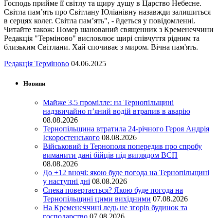
Господь прийме її світлу та щиру душу в Царство Небесне.
Світла пам’ять про Світлану Юліанівну назавжди залишиться
в серцях колег. Світла пам’ять", - йдеться у повідомленні.
Читайте також: Помер шанований священник з Кременеччини
Редакція "Терміново" висловлює щирі співчуття рідним та
близьким Світлани. Хай спочиває з миром. Вічна пам'ять.
Редакція Терміново
04.06.2025
Новини
Майже 3,5 промілле: на Тернопільщині
надзвичайно п’яний водій втрапив в аварію
08.08.2026
Тернопільщина втратила 24-річного Героя Андрія
Іскоростенського
08.08.2026
Військовий із Тернополя попередив про спробу
виманити дані бійців під виглядом ВСП
08.08.2026
До +12 вночі: якою буде погода на Тернопільщині
у наступні дні
08.08.2026
Спека повертається? Якою буде погода на
Тернопільщині цими вихідними
07.08.2026
На Кременеччині ледь не згорів будинок та
господарство
07.08.2026