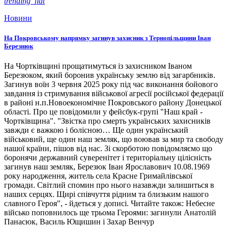
trending_flat
Новини
На Покровському напрямку загинув захисник з Тернопільщини Іван
Березнюк
На Чортківщині прощатимуться із захисником Іваном
Березюком, який боронив українську землю від загарбників.
Загинув воїн 3 червня 2025 року під час виконання бойового
завдання із стримування військової агресії російської федерації
в районі н.п.Новоекономічне Покровського району Донецької
області. Про це повідомили у фейсбук-групі "Наш край -
Чортківщина". "Звістка про смерть українських захисників
завжди є важкою і болісною… Ще один український
військовий, ще один наш земляк, що воював за мир та свободу
нашої країни, пішов від нас. Зі скорботою повідомляємо що
боронячи державний суверенітет і територіальну цілісність
загинув наш земляк, Березюк Іван Ярославович 10.08.1969
року народження, житель села Красне Гримайлівської
громади. Світлий спомин про нього назавжди залишиться в
наших серцях. Щирі співчуття рідним та близьким нашого
славного Героя", - йдеться у дописі. Читайте також: Небесне
військо поповнилось ще трьома Героями: загинули Анатолій
Панасюк, Василь Ющишин і Захар Венчур