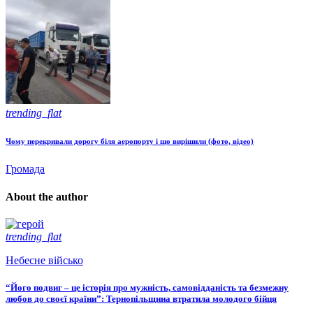
trending_flat
Чому перекривали дорогу біля аеропорту і що вирішили (фото, відео)
Громада
About the author
trending_flat
Небесне військо
“Його подвиг – це історія про мужність, самовідданість та безмежну
любов до своєї країни”: Тернопільщина втратила молодого бійця