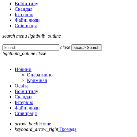
Воїни тилу
Скандал
Інтерв’ю
Файні люди
Співпраця
search
menu
lightbulb_outline
close
search
Search
lightbulb_outline
close
Новини
Оперативно
Кримінал
Освіта
Воїни тилу
Скандал
Інтерв’ю
Файні люди
Співпраця
arrow_back
Home
keyboard_arrow_right
Громада