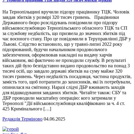
У Тернополі працівник ТЦК завдав 320 тисяч збитків державі
На Тернопільщині вручили підозру працівнику ТЦК. Чоловік
завдав збитків у розмірі 320 тисяч гривень. Працівники
Державного бюро розслідувань повідомили про підозру
військовослужбовцю Тернопільського обласного ТЦК та СП
за службову недбалість, що призвела до значних збитків під
час воєнного стану. Про це повідомили в Теруправлінні ДБР у
Львові. Слідство встановило, що у травні-липні 2022 року
підозрюваний, будучи начальником продовольчого
забезпечення, оформлював накладні на видачу харчів
військовим, які фактично не проходили службу. В результаті
таких дій було безпідставно видано продовольство на понад 3
тисячі осіб, що завдало державі збитків на суму майже 320
тисяч гривень. Через недбалість посадовця, частина продуктів,
замість того, щоб потрапити до захисників, які їх потребували,
опинилася на смітнику. Наразі слідчі ДБР вживають заходів
для відшкодування завданих збитків. Читайте також: СБУ та
ДБР проводили масштабну операцію: кого затримали у
Тернополі "Дії військовослужбовця кваліфіковано за ч. 4 ст.
425 Кримінального […]
Редакція Терміново
04.06.2025