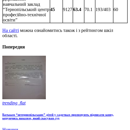
навчальний заклад
“Тернопільський центр
45
9127
63.4
70.1
193/403
60
професійно-технічної
освіти”
На сайті
можна ознайомитись також і з рейтингом шкіл
області.
Попередня
trending_flat
Батькам “нетернопільських” дітей у садочках пропонують підписати заяву,
керуючись наказом, який скасував суд
Новини