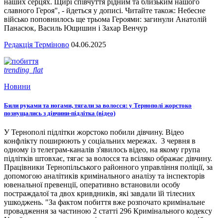
наших серцях. Щирі співчуття рідним та близьким нашого
славного Героя", - йдеться у дописі. Читайте також: Небесне
військо поповнилось ще трьома Героями: загинули Анатолій
Панасюк, Василь Ющишин і Захар Венчур
Редакція Терміново
04.06.2025
trending_flat
Новини
Били руками та ногами, тягали за волосся: у Тернополі жорстоко
познущались з дівчини-підлітка (відео)
У Тернополі підлітки жорстоко побили дівчину. Відео
конфлікту поширюють у соціальних мережах. 3 червня в
одному із телеграм-каналів з'явилось відео, на якому група
підлітків штовхає, тягає за волосся та всіляко ображає дівчину.
Працівники Тернопільського районного управління поліції, за
допомогою аналітиків кримінального аналізу та інспекторів
ювенальної превенції, оперативно встановили особу
постраждалої та двох кривдників, які завдали їй тілесних
ушкоджень. "За фактом побиття вже розпочато кримінальне
провадження за частиною 2 статті 296 Кримінального кодексу