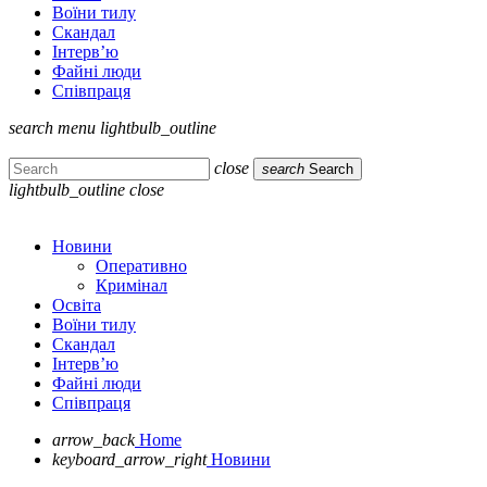
Воїни тилу
Скандал
Інтерв’ю
Файні люди
Співпраця
search
menu
lightbulb_outline
close
search
Search
lightbulb_outline
close
Новини
Оперативно
Кримінал
Освіта
Воїни тилу
Скандал
Інтерв’ю
Файні люди
Співпраця
arrow_back
Home
keyboard_arrow_right
Новини