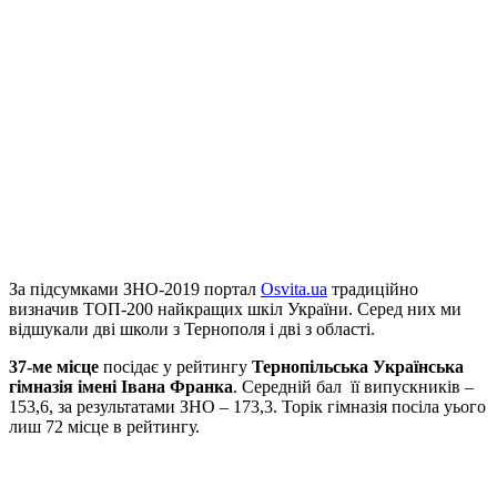
За підсумками ЗНО-2019 портал
Osvita.ua
традиційно
визначив ТОП-200 найкращих шкіл України. Серед них ми
відшукали дві школи з Тернополя і дві з області.
37-ме місце
посідає у рейтингу
Тернопільська Українська
гімназія імені Івана Франка
. Середній бал її випускників –
153,6, за результатами ЗНО – 173,3. Торік гімназія посіла уього
лиш 72 місце в рейтингу.