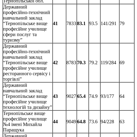
Тернопільської обл.
Державний
професійно-технічний
навчальний заклад
“Тернопільське вище
41
7833
83.1
93.5
141/291
79
професійне училище
сфери послуг та
туризму”
Державний
професійно-технічний
навчальний заклад
“Тернопільське вище
42
8783
70.3
79.2
119/284
69
професійне училище
ресторанного сервісу і
торгівлі”
Державний
навчальний заклад
“Тернопільське вище
43
9027
65.4
74.9
93/177
64
професійне училище
технологій та дизайну”
Тернопільське вище
професійне училище
44
9049
64.8
73.6
94/228
63
№4 імені Михайла
Паращука
Державний