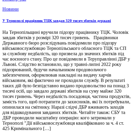
Новини
У Тернополі працівник ТЦК завдав 320 тисяч збитків державі
На Тернопільщині вручили підозру працівнику ТЦК. Чоловік
завдав збитків у розмірі 320 тисяч гривень. Працівники
Державного бюро розслідувань повідомили про підозру
військовослужбовцю Тернопільського обласного ТЦК та СП
за службову недбалість, що призвела до значних збитків під
час воєнного стану. Про це повідомили в Теруправлінні ДБР у
Львові. Слідство встановило, що у травні-липні 2022 року
підозрюваний, будучи начальником продовольчого
забезпечення, оформлював накладні на видачу харчів
військовим, які фактично не проходили службу. В результаті
таких дій було безпідставно видано продовольство на понад 3
тисячі осіб, що завдало державі збитків на суму майже 320
тисяч гривень. Через недбалість посадовця, частина продуктів,
замість того, щоб потрапити до захисників, які їх потребували,
опинилася на смітнику. Наразі слідчі ДБР вживають заходів
для відшкодування завданих збитків. Читайте також: СБУ та
ДБР проводили масштабну операцію: кого затримали у
Тернополі "Дії військовослужбовця кваліфіковано за ч. 4 ст.
425 Кримінального […]