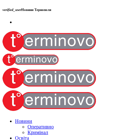
verified_user
Новини Тернополя
Новини
Оперативно
Кримінал
Освіта