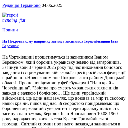
Редакція Терміново
04.06.2025
trending_flat
Новини
На Покровському напрямку загинув захисник з Тернопільщини Іван
Березнюк
На Чортківщині прощатимуться із захисником Іваном
Березюком, який боронив українську землю від загарбників.
Загинув воїн 3 червня 2025 року під час виконання бойового
завдання із стримування військової агресії російської федерації
в районі н.п.Новоекономічне Покровського району Донецької
області. Про це повідомили у фейсбук-групі "Наш край -
Чортківщина". "Звістка про смерть українських захисників
завжди є важкою і болісною… Ще один український
військовий, ще один наш земляк, що воював за мир та свободу
нашої країни, пішов від нас. Зі скорботою повідомляємо що
боронячи державний суверенітет і територіальну цілісність
загинув наш земляк, Березюк Іван Ярославович 10.08.1969
року народження, житель села Красне Гримайлівської
громади. Світлий спомин про нього назавжди залишиться в