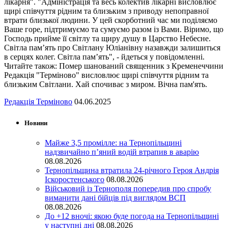
лікарня". "Адміністрація та весь колектив лікарні висловлює
щирі співчуття рідним та близьким з приводу непоправної
втрати близької людини. У цей скорботний час ми поділяємо
Ваше горе, підтримуємо та сумуємо разом із Вами. Віримо, що
Господь прийме її світлу та щиру душу в Царство Небесне.
Світла пам’ять про Світлану Юліанівну назавжди залишиться
в серцях колег. Світла пам’ять", - йдеться у повідомленні.
Читайте також: Помер шанований священник з Кременеччини
Редакція "Терміново" висловлює щирі співчуття рідним та
близьким Світлани. Хай спочиває з миром. Вічна пам'ять.
Редакція Терміново
04.06.2025
Новини
Майже 3,5 промілле: на Тернопільщині
надзвичайно п’яний водій втрапив в аварію
08.08.2026
Тернопільщина втратила 24-річного Героя Андрія
Іскоростенського
08.08.2026
Військовий із Тернополя попередив про спробу
виманити дані бійців під виглядом ВСП
08.08.2026
До +12 вночі: якою буде погода на Тернопільщині
у наступні дні
08.08.2026