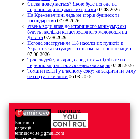
Спека повертається? Якою буде погода на
Тернопільщині цими вихідними
07.08.2026
На Кременеччині ледь не згорів будинок та
господарство
07.08.2026
Рівень води впав до історичного мінімуму: які
будуть наслідки катастрофічного маловоддя на
Дністрі
07.08.2026
Негода знеструмила 118 населених пунктів в
Україні: яка ситуація зі світлом на Тернопільщині
07.08.2026
Троє людей у лікарні, серед них – підлітки: на
Тернопільщині сталась серйозна аварія
07.08.2026
Томати пелаті у власному соку: як закрити на зиму
без оцту й кислоти
06.08.2026
ПАРТНЕРИ
Контакти
редакції:
terminovo.te@gmail.com
м. Тернопіль,