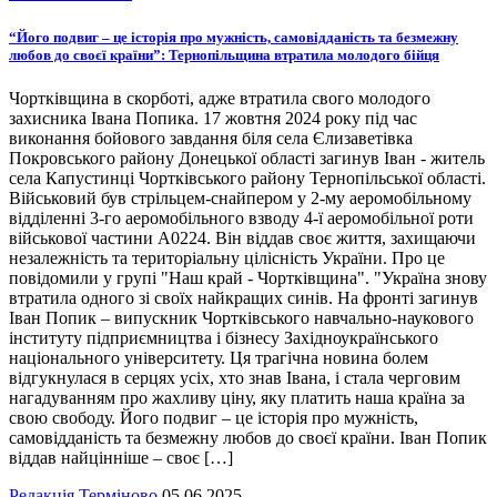
“Його подвиг – це історія про мужність, самовідданість та безмежну
любов до своєї країни”: Тернопільщина втратила молодого бійця
Чортківщина в скорботі, адже втратила свого молодого
захисника Івана Попика. 17 жовтня 2024 року під час
виконання бойового завдання біля села Єлизаветівка
Покровського району Донецької області загинув Іван - житель
села Капустинці Чортківського району Тернопільської області.
Військовий був стрільцем-снайпером у 2-му аеромобільному
відділенні 3-го аеромобільного взводу 4-ї аеромобільної роти
військової частини А0224. Він віддав своє життя, захищаючи
незалежність та територіальну цілісність України. Про це
повідомили у групі "Наш край - Чортківщина". "Україна знову
втратила одного зі своїх найкращих синів. На фронті загинув
Іван Попик – випускник Чортківського навчально-наукового
інституту підприємництва і бізнесу Західноукраїнського
національного університету. Ця трагічна новина болем
відгукнулася в серцях усіх, хто знав Івана, і стала черговим
нагадуванням про жахливу ціну, яку платить наша країна за
свою свободу. Його подвиг – це історія про мужність,
самовідданість та безмежну любов до своєї країни. Іван Попик
віддав найцінніше – своє […]
Редакція Терміново
05.06.2025