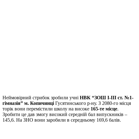
Неймовірний стрибок зробили учні
НВК “ЗОШ І-ІІІ ст. №1-
гімназія” м. Копичинці
Гусятинського р-ну. З 2080-го місця
торік вони перемістили школу на високе
165-те місце
.
Зробити це дав змогу високий середній бал випускників –
145,6. На ЗНО вони заробили в середньому 169,6 балів.