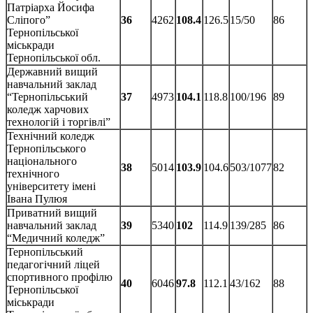
Патріарха Йосифа
Сліпого”
36
4262
108.4
126.5
15/50
86
Тернопільської
міськради
Тернопільської обл.
Державний вищий
навчальний заклад
“Тернопільський
37
4973
104.1
118.8
100/196
89
коледж харчових
технологій і торгівлі”
Технічний коледж
Тернопільського
національного
38
5014
103.9
104.6
503/1077
82
технічного
університету імені
Івана Пулюя
Приватний вищий
навчальний заклад
39
5340
102
114.9
139/285
86
“Медичний коледж”
Тернопільський
педагогічний ліцей
спортивного профілю
40
6046
97.8
112.1
43/162
88
Тернопільської
міськради