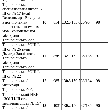
Тернопільська
спеціалізована школа І-
ІІІ ст. № 17 імені
Володимира Вихруща
з поглибленим
10
814
132.5
153.6
26/95
98
вивченням іноземних
мов Тернопільської
міськради
Тернопільської обл.
Тернопільська ЗОШ І-
ІІІ ст. № 26 імені
Дмитра Заплітного
11
856
132
152
36/135
97
Тернопільської
міськради
Тернопільської обл.
Тернопільська ЗОШ І-
ІІІ ст. № 22
Тернопільської
12
985
130.8
150.7
38/134
98
міськради
Тернопільської обл.
Тернопільський НВК
“ЗОШ І-ІІІ ст.-
медичний ліцей № 15”
13
1031
130.2
150
37/135
96
Тернопільської