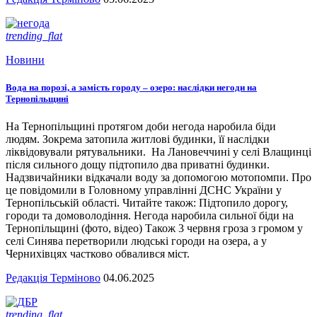
trending_flat
Новини
Вода на порозі, а замість городу – озеро: наслідки негоди на
Тернопільщині
На Тернопільщині протягом доби негода наробила біди
людям. Зокрема затопила житлові будинки, її наслідки
ліквідовували рятувальники. На Лановеччині у селі Влащинці
після сильного дощу підтопило два приватні будинки.
Надзвичайники відкачали воду за допомогою мотопомпи. Про
це повідомили в Головному управлінні ДСНС України у
Тернопільській області. Читайте також: Підтопило дорогу,
городи та домоволодіння. Негода наробила сильної біди на
Тернопільщині (фото, відео) Також 3 червня гроза з громом у
селі Синява перетворили людські городи на озера, а у
Чернихівцях частково обвалився міст.
Редакція Терміново
04.06.2025
trending_flat