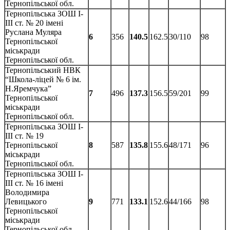
Тернопільської обл.
Тернопільська ЗОШ І-
ІІІ ст. № 20 імені
Руслана Муляра
6
356
140.5
162.5
30/110
98
Тернопільської
міськради
Тернопільської обл.
Тернопільський НВК
“Школа-ліцей № 6 ім.
Н.Яремчука”
7
496
137.3
156.5
59/201
99
Тернопільської
міськради
Тернопільської обл.
Тернопільська ЗОШ І-
ІІІ ст. № 19
Тернопільської
8
587
135.8
155.6
48/171
96
міськради
Тернопільської обл.
Тернопільська ЗОШ І-
ІІІ ст. № 16 імені
Володимира
Левицького
9
771
133.1
152.6
44/166
98
Тернопільської
міськради
Тернопільської обл.