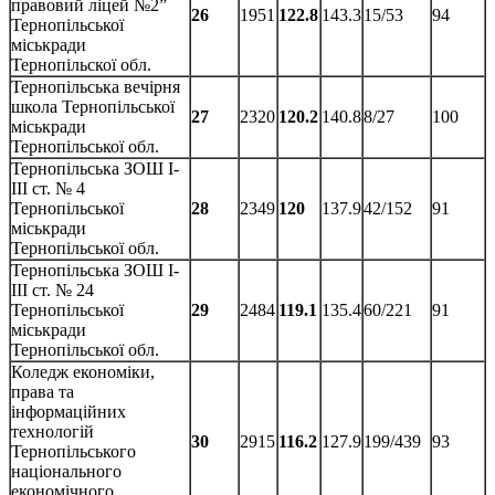
правовий ліцей №2”
26
1951
122.8
143.3
15/53
94
Тернопільської
міськради
Тернопільскої обл.
Тернопільська вечірня
школа Тернопільської
27
2320
120.2
140.8
8/27
100
міськради
Тернопільської обл.
Тернопільська ЗОШ І-
ІІІ ст. № 4
Тернопільської
28
2349
120
137.9
42/152
91
міськради
Тернопільської обл.
Тернопільська ЗОШ І-
ІІІ ст. № 24
Тернопільської
29
2484
119.1
135.4
60/221
91
міськради
Тернопільської обл.
Коледж економіки,
права та
інформаційних
технологій
30
2915
116.2
127.9
199/439
93
Тернопільського
національного
економічного