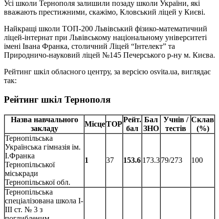
Усі школи Тернополя залишили позаду школи України, які
вважають престижними, скажімо, Кловський ліцей у Києві.
Найкращі школи ТОП-200 Львівський фізико-математичний
ліцей-інтернат при Львівському національному університеті
імені Івана Франка, столичний Ліцей “Інтелект” та
Природничо-науковий ліцей №145 Печерського р-ну м. Києва.
Рейтинг шкіл обласного центру, за версією osvita.ua, виглядає
так:
Рейтинг шкіл Тернополя
Назва навчального
Рейт.
Бал
Учнів /
Склав
Місце
TOP
закладу
бал
ЗНО
тестів
(%)
Тернопільська
Українська гімназія ім.
І.Франка
1
37
153.6
173.3
79/273
100
Тернопільської
міськради
Тернопільської обл.
Тернопільська
спеціалізована школа І-
ІІІ ст. № 3 з
поглибленим