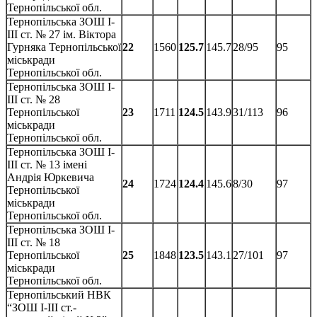
Тернопільської обл.
Тернопільська ЗОШ І-
ІІІ ст. № 27 ім. Віктора
Гурняка Тернопільської
22
1560
125.7
145.7
28/95
95
міськради
Тернопільської обл.
Тернопільська ЗОШ І-
ІІІ ст. № 28
Тернопільської
23
1711
124.5
143.9
31/113
96
міськради
Тернопільської обл.
Тернопільська ЗОШ І-
ІІІ ст. № 13 імені
Андрія Юркевича
24
1724
124.4
145.6
8/30
97
Тернопільської
міськради
Тернопільської обл.
Тернопільська ЗОШ І-
ІІІ ст. № 18
Тернопільської
25
1848
123.5
143.1
27/101
97
міськради
Тернопільської обл.
Тернопільський НВК
“ЗОШ І-ІІІ ст.-