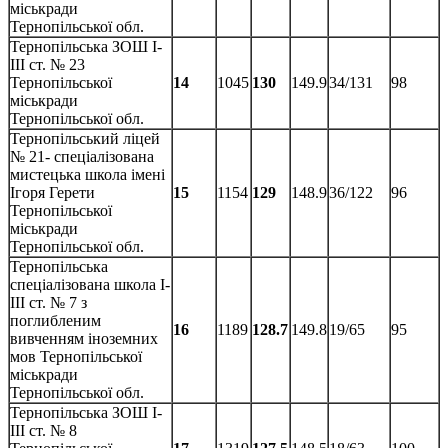
міськради
Тернопільської обл.
Тернопільська ЗОШ І-
ІІІ ст. № 23
Тернопільської
14
1045
130
149.9
34/131
98
міськради
Тернопільської обл.
Тернопільський ліцей
№ 21- спеціалізована
мистецька школа імені
Ігоря Герети
15
1154
129
148.9
36/122
96
Тернопільської
міськради
Тернопільської обл.
Тернопільська
спеціалізована школа І-
ІІІ ст. № 7 з
поглибленим
16
1189
128.7
149.8
19/65
95
вивченням іноземних
мов Тернопільської
міськради
Тернопільської обл.
Тернопільська ЗОШ І-
ІІІ ст. № 8