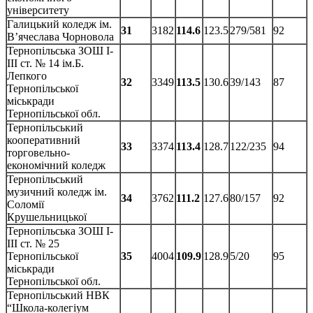
університету
Галицький коледж ім.
31
3182
114.6
123.5
279/581
92
В’ячеслава Чорновола
Тернопільська ЗОШ І-
ІІІ ст. № 14 ім.Б.
Лепкого
32
3349
113.5
130.6
39/143
87
Тернопільської
міськради
Тернопільської обл.
Тернопільський
кооперативний
33
3374
113.4
128.7
122/235
94
торговельно-
економічний коледж
Тернопільський
музичний коледж ім.
34
3762
111.2
127.6
80/157
92
Соломії
Крушельницької
Тернопільська ЗОШ І-
ІІІ ст. № 25
Тернопільської
35
4004
109.9
128.9
5/20
95
міськради
Тернопільської обл.
Тернопільський НВК
“Школа-колегіум