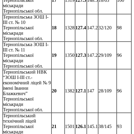
Тернопільської
17
1319
127.5
148.5
18/63
100
міськради
Тернопільської обл.
Тернопільська ЗОШ І-
ІІІ ст. № 10
Тернопільської
18
1328
127.4
147.2
32/120
98
міськради
Тернопільської обл.
Тернопільська ЗОШ І-
ІІІ ст. № 11
Тернопільської
19
1350
127.3
147.2
29/109
96
міськради
Тернопільської обл.
Тернопільський НВК
“ЗОШ І-ІІІ ст.-
економічний ліцей № 9
імені Іванни
20
1382
127.1
147
28/109
96
Блажкевич”
Тернопільської
міськради
Тернопільської обл.
Тернопільський
технічний ліцей
Тернопільської
21
1501
126.1
145.1
38/145
93
міськради