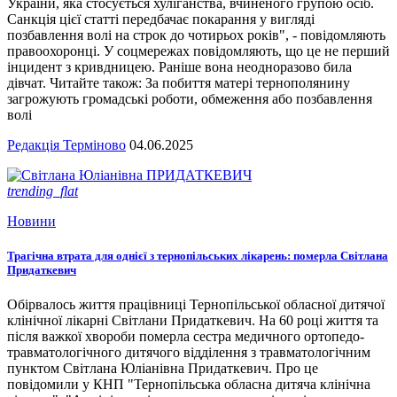
України, яка стосується хуліганства, вчиненого групою осіб.
Санкція цієї статті передбачає покарання у вигляді
позбавлення волі на строк до чотирьох років", - повідомляють
правоохоронці. У соцмережах повідомляють, що це не перший
інцидент з кривдницею. Раніше вона неодноразово била
дівчат. Читайте також: За побиття матері тернополянину
загрожують громадські роботи, обмеження або позбавлення
волі
Редакція Терміново
04.06.2025
trending_flat
Новини
Трагічна втрата для однієї з тернопільських лікарень: померла Світлана
Придаткевич
Обірвалось життя працівниці Тернопільської обласної дитячої
клінічної лікарні Світлани Придаткевич. На 60 році життя та
після важкої хвороби померла сестра медичного ортопедо-
травматологічного дитячого відділення з травматологічним
пунктом Світлана Юліанівна Придаткевич. Про це
повідомили у КНП "Тернопільська обласна дитяча клінічна