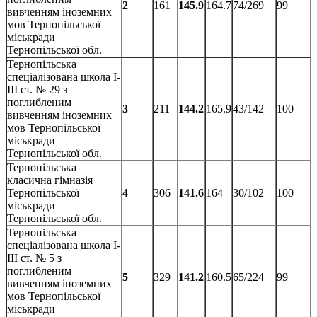
2
161
145.9
164.7
74/269
99
вивченням іноземних
мов Тернопільської
міськради
Тернопільської обл.
Тернопільська
спеціалізована школа І-
ІІІ ст. № 29 з
поглибленим
3
211
144.2
165.9
43/142
100
вивченням іноземних
мов Тернопільської
міськради
Тернопільської обл.
Тернопільська
класична гімназія
Тернопільської
4
306
141.6
164
30/102
100
міськради
Тернопільської обл.
Тернопільська
спеціалізована школа І-
ІІІ ст. № 5 з
поглибленим
5
329
141.2
160.5
65/224
99
вивченням іноземних
мов Тернопільської
міськради