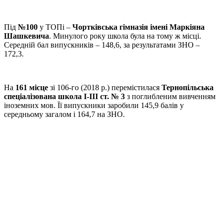
Під
№100
у ТОПі –
Чортківська гімназія імені Маркіяна
Шашкевича
. Минулого року школа була на тому ж місці.
Середній бал випускників – 148,6, за результатами ЗНО –
172,3.
На
161 місце
зі 106-го (2018 р.) перемістилася
Тернопільська
спеціалізована школа І-ІІІ ст. № 3
з поглибленим вивченням
іноземних мов. Її випускники заробили 145,9 балів у
середньому загалом і 164,7 на ЗНО.