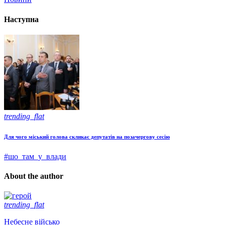
Наступна
trending_flat
Для чого міський голова скликає депутатів на позачергову сесію
#шо_там_у_влади
About the author
trending_flat
Небесне військо