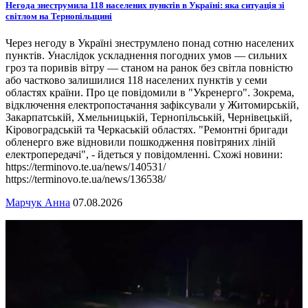
Негода знеструмила 118 населених пунктів в Україні: яка ситуація зі
світлом на Тернопільщині
Через негоду в Україні знеструмлено понад сотню населених
пунктів. Унаслідок ускладнення погодних умов — сильних
гроз та поривів вітру — станом на ранок без світла повністю
або частково залишилися 118 населених пунктів у семи
областях країни. Про це повідомили в "Укренерго". Зокрема,
відключення електропостачання зафіксували у Житомирській,
Закарпатській, Хмельницькій, Тернопільській, Чернівецькій,
Кіровоградській та Черкаській областях. "Ремонтні бригади
обленерго вже відновили пошкодження повітряних ліній
електропередачі", - йдеться у повідомленні. Схожі новини:
https://terminovo.te.ua/news/140531/
https://terminovo.te.ua/news/136538/
Марчук Анна
07.08.2026