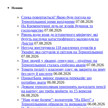
Новини
Спека повертається? Якою буде погода на
Тернопільщині цими вихідними
07.08.2026
На Кременеччині ледь не згорів будинок та
господарство
07.08.2026
Рівень води впав до історичного мінімуму: які
будуть наслідки катастрофічного маловоддя на
Дністрі
07.08.2026
Негода знеструмила 118 населених пунктів в
Україні: яка ситуація зі світлом на Тернопільщині
07.08.2026
Троє людей у лікарні, серед них – підлітки: на
Тернопільщині сталась серйозна аварія
07.08.2026
Томати пелаті у власному соку: як закрити на зиму
без оцту й кислоти
06.08.2026
ПриватБанк змінює правила переказів: що
потрібно знати
06.08.2026
Деяким тернополянам припинять надсилати пенсії
на картку: що треба зробити до 15 вересня
06.08.2026
“Нам дуже боляче”: волонтерів “На Щиті” з
Тернопільщини образили та зневажили
06.08.2026