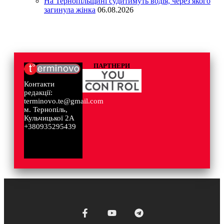
На Тернопільщині судитимуть водія, через якого
загинула жінка
06.08.2026
ПАРТНЕРИ
Контакти
редакції:
terminovo.te@gmail.com
м. Тернопіль,
Кульчицької 2А
+380935295439