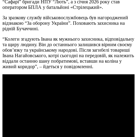
“Сафарі” бригади НПУ “Лють”, а з січня 2026 року став
оператором БПЛА у батальйоні «Стрілецький».
За зразкову службу військовослужбовець був нагороджений
відзнакою “За оборону України”. Поховають захисника на
рідній Бучаччині.
“Колеги згадують Івана як мужнього захисника, відповідальну
та щиру людину. Він до останнього залишився вірним своєму
обов’язку та українському народові. Після загибелі товариші
Івана Нагайовського, котрі сьогодні на передовій, як належить
віддали останню шану побратимові, вставши на коліна у
живий коридор”, – йдеться у повідомленні.