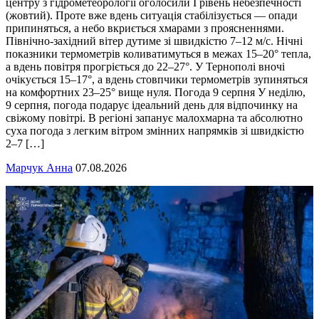
центру з гідрометеорології оголосили І рівень небезпечності
(жовтий). Проте вже вдень ситуація стабілізується — опади
припиняться, а небо вкриється хмарами з проясненнями.
Північно-західний вітер дутиме зі швидкістю 7–12 м/с. Нічні
показники термометрів коливатимуться в межах 15–20° тепла,
а вдень повітря прогріється до 22–27°. У Тернополі вночі
очікується 15–17°, а вдень стовпчики термометрів зупиняться
на комфортних 23–25° вище нуля. Погода 9 серпня У неділю,
9 серпня, погода подарує ідеальний день для відпочинку на
свіжому повітрі. В регіоні запанує малохмарна та абсолютно
суха погода з легким вітром змінних напрямків зі швидкістю
2–7 […]
Марчук Анна
07.08.2026