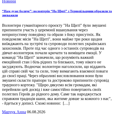
Новини
“Нам дуже боляче”: волонтерів “На Щиті” з Тернопільщини образили та
зневажили
Волонтери гуманітарного проєкту "На Щиті" були змушені
припинити участь у церемонії вшанування через
неприпустиму поведінку та образи з боку присутніх. Як
повідомляє місія "На Щиті", вони майже три роки щодня
виїжджають на зустрічі та супроводи полеглих українських
захисників. Проте під час одного з останніх супроводів на
дівчат-волонтерок почали кричати та виміщати емоції. У
команді "На Щиті" зазначили, що розуміють важкий
емоційний стан і біль рідних та близьких, тому нікого не
засуджують. Водночас волонтери наголосили, що віддають
цій справі свій час та сили, тому вимагають взаємної поваги
до своєї праці. Через образливі висловлювання вони були
змушені скласти прапори та достроково припинити супровід
траурного кортежу. "Щиро дякуємо всім громадам, які
перейняли цей досвід і вже самостійно повертають своїх
полеглих Героїв до рідного дому. Саме так народжується
справжня традиція шани, яка житиме довше за кожного з нас",
- йдеться у дописі. Схожі новини: […]
Марчук Анна
06.08.2026