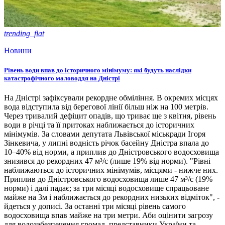
trending_flat
Новини
Рівень води впав до історичного мінімуму: які будуть наслідки
катастрофічного маловоддя на Дністрі
На Дністрі зафіксували рекордне обміління. В окремих місцях
вода відступила від берегової лінії більш ніж на 100 метрів.
Через тривалий дефіцит опадів, що триває ще з квітня, рівень
води в річці та її притоках наближається до історичних
мінімумів. За словами депутата Львівської міськради Ігоря
Зінкевича, у липні водність річок басейну Дністра впала до
10–40% від норми, а приплив до Дністровського водосховища
знизився до рекордних 47 м³/с (лише 19% від норми). "Рівні
наближаються до історичних мінімумів, місцями - нижче них.
Приплив до Дністровського водосховища лише 47 м³/с (19%
норми) і далі падає; за три місяці водосховище спрацьоване
майже на 3м і наближається до рекордних низьких відміток", -
йдеться у дописі. За останні три місяці рівень самого
водосховища впав майже на три метри. Аби оцінити загрозу
для водозабезпечення громад, представники України та