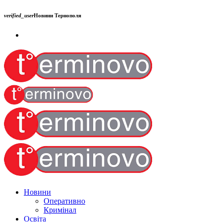
verified_user
Новини Тернополя
Новини
Оперативно
Кримінал
Освіта