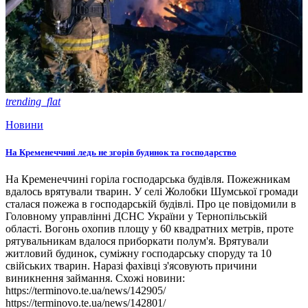
trending_flat
Новини
На Кременеччині ледь не згорів будинок та господарство
На Кременеччині горіла господарська будівля. Пожежникам
вдалось врятували тварин. У селі Жолобки Шумської громади
сталася пожежа в господарській будівлі. Про це повідомили в
Головному управлінні ДСНС України у Тернопільській
області. Вогонь охопив площу у 60 квадратних метрів, проте
рятувальникам вдалося приборкати полум'я. Врятували
житловий будинок, суміжну господарську споруду та 10
свійських тварин. Наразі фахівці з'ясовують причини
виникнення займання. Схожі новини:
https://terminovo.te.ua/news/142905/
https://terminovo.te.ua/news/142801/