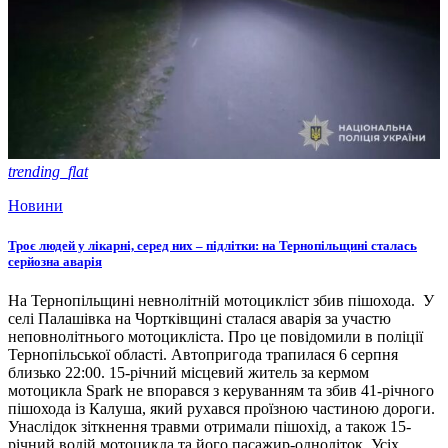
trending_flat
Новини
Троє людей у лікарні, серед них – підлітки: на Тернопільщині сталась
серйозна аварія
На Тернопільщині невнолітній мотоцикліст збив пішохода. У
селі Палашівка на Чортківщині сталася аварія за участю
неповнолітнього мотоцикліста. Про це повідомили в поліції
Тернопільської області. Автопригода трапилася 6 серпня
близько 22:00. 15-річний місцевий житель за кермом
мотоцикла Spark не впорався з керуванням та збив 41-річного
пішохода із Калуша, який рухався проїзною частиною дороги.
Унаслідок зіткнення травми отримали пішохід, а також 15-
річний водій мотоцикла та його пасажир-одноліток. Усіх