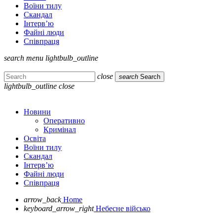
Воїни тилу
Скандал
Інтерв’ю
Файні люди
Співпраця
search
menu
lightbulb_outline
close
search
Search
lightbulb_outline
close
Новини
Оперативно
Кримінал
Освіта
Воїни тилу
Скандал
Інтерв’ю
Файні люди
Співпраця
arrow_back
Home
keyboard_arrow_right
Небесне військо