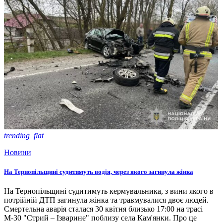
trending_flat
Новини
На Тернопільщині судитимуть водія, через якого загинула жінка
На Тернопільщині судитимуть кермувальника, з вини якого в
потрійній ДТП загинула жінка та травмувалися двоє людей.
Смертельна аварія сталася 30 квітня близько 17:00 на трасі
М-30 "Стрий – Ізварине" поблизу села Кам'янки. Про це