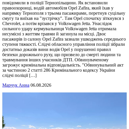
повідомили в поліції Тернопільщини. Як встановили
правоохоронці, водій автомобіля Opel Zafira, який їхав у
напрямку Тернополя з трьома пасажирами, перетнув суцільну
смугу та виїхав на "зустрічку". Там Opel спочатку зіткнувся з
Chevrolet, а потім врізався у Volkswagen Jetta. Унаслідок
сильного удару кермувальниця Volkswagen Jetta отримала
несумісні з життям травми й загинула на місці. Двоє
пасажирів із салону Opel Zafira зазнали ушкоджень середнього
ступеня тяжкості. Слідчі обласного управління поліції зібрали
достатньо доказів вини водія Opel у порушенні правил
безпеки дорожнього руху, що призвело до смерті людини та
травмування інших учасників ДТП. Обвинуваченому
загрожує кримінальна відповідальність. "Обвинувальний акт
за частиною 2 статті 286 Кримінального кодексу України
слідчі поліції […]
Марчук Анна
06.08.2026