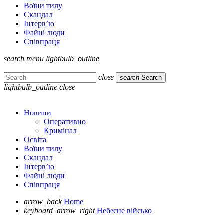
Воїни тилу
Скандал
Інтерв’ю
Файні люди
Співпраця
search
menu
lightbulb_outline
close
search
Search
lightbulb_outline
close
Новини
Оперативно
Кримінал
Освіта
Воїни тилу
Скандал
Інтерв’ю
Файні люди
Співпраця
arrow_back
Home
keyboard_arrow_right
Небесне військо