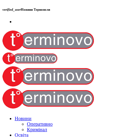
verified_user
Новини Тернополя
Новини
Оперативно
Кримінал
Освіта