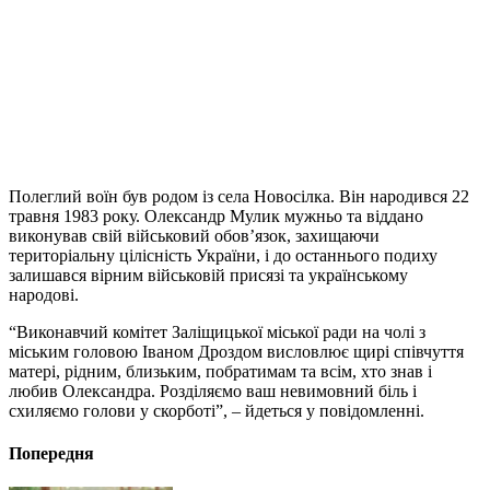
Полеглий воїн був родом із села Новосілка. Він народився 22
травня 1983 року. Олександр Мулик мужньо та віддано
виконував свій військовий обов’язок, захищаючи
територіальну цілісність України, і до останнього подиху
залишався вірним військовій присязі та українському
народові.
“Виконавчий комітет Заліщицької міської ради на чолі з
міським головою Іваном Дроздом висловлює щирі співчуття
матері, рідним, близьким, побратимам та всім, хто знав і
любив Олександра. Розділяємо ваш невимовний біль і
схиляємо голови у скорботі”, – йдеться у повідомленні.
Попередня