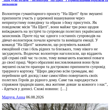
“Нам дуже боляче”: волонтерів “На Щиті” з Тернопільщини образили та
зневажили
Волонтери гуманітарного проєкту "На Щиті" були змушені
припинити участь у церемонії вшанування через
неприпустиму поведінку та образи з боку присутніх. Як
повідомляє місія "На Щиті", вони майже три роки щодня
виїжджають на зустрічі та супроводи полеглих українських
захисників. Проте під час одного з останніх супроводів на
дівчат-волонтерок почали кричати та виміщати емоції. У
команді "На Щиті" зазначили, що розуміють важкий
емоційний стан і біль рідних та близьких, тому нікого не
засуджують. Водночас волонтери наголосили, що віддають
цій справі свій час та сили, тому вимагають взаємної поваги
до своєї праці. Через образливі висловлювання вони були
змушені скласти прапори та достроково припинити супровід
траурного кортежу. "Щиро дякуємо всім громадам, які
перейняли цей досвід і вже самостійно повертають своїх
полеглих Героїв до рідного дому. Саме так народжується
справжня традиція шани, яка житиме довше за кожного з нас",
- йдеться у дописі. Схожі новини: […]
Марчук Анна
06.08.2026