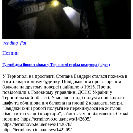
trending_flat
Новини
Густий дим йшов з вікна: у Тернополі горіла квартира (відео)
У Тернополі на проспекті Степана Бандери сталася пожежа в
багатоквартирному будинку. Повідомлення про загоряння
балкона на другому поверсі надійшло о 19:15. Про це
повідомили в Головному управлінні ДСНС України у
Тернопільській області. Унаслідок події полум'я пошкодило
шафу та облицювання балкона на площі 2 квадратні метри.
"Завдяки їхній роботі полум'я не перекинулося на житлові
кімнати та сусідні квартири", - йдеться у повідомленні. Схожі
новини: https://terminovo.te.ua/news/142695/
https://terminovo.te.ua/news/142678/
https://terminovo.te.ua/news/142269/