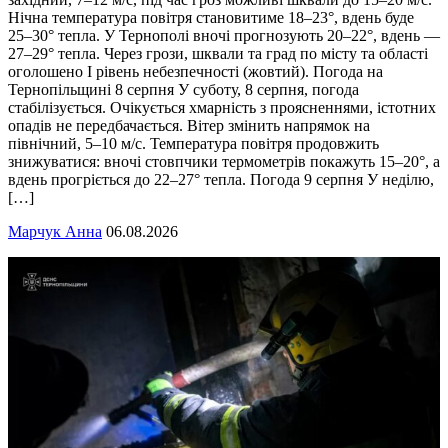
Нічна температура повітря становитиме 18–23°, вдень буде
25–30° тепла. У Тернополі вночі прогнозують 20–22°, вдень —
27–29° тепла. Через грози, шквали та град по місту та області
оголошено І рівень небезпечності (жовтий). Погода на
Тернопільщині 8 серпня У суботу, 8 серпня, погода
стабілізується. Очікується хмарність з проясненнями, істотних
опадів не передбачається. Вітер змінить напрямок на
північний, 5–10 м/с. Температура повітря продовжить
знижуватися: вночі стовпчики термометрів покажуть 15–20°, а
вдень прогріється до 22–27° тепла. Погода 9 серпня У неділю,
[…]
Марчук Анна
06.08.2026