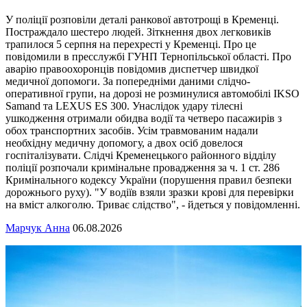
У поліції розповіли деталі ранкової автотрощі в Кременці.
Постраждало шестеро людей. Зіткнення двох легковиків
трапилося 5 серпня на перехресті у Кременці. Про це
повідомили в пресслужбі ГУНП Тернопільської області. Про
аварію правоохоронців повідомив диспетчер швидкої
медичної допомоги. За попередніми даними слідчо-
оперативної групи, на дорозі не розминулися автомобілі IKSO
Samand та LEXUS ES 300. Унаслідок удару тілесні
ушкодження отримали обидва водії та четверо пасажирів з
обох транспортних засобів. Усім травмованим надали
необхідну медичну допомогу, а двох осіб довелося
госпіталізувати. Слідчі Кременецького районного відділу
поліції розпочали кримінальне провадження за ч. 1 ст. 286
Кримінального кодексу України (порушення правил безпеки
дорожнього руху). "У водіїв взяли зразки крові для перевірки
на вміст алкоголю. Триває слідство", - йдеться у повідомленні.
Марчук Анна
06.08.2026