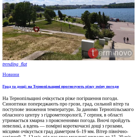
trending_flat
Новини
Град та дощі: на Тернопільщині прогнозують різку зміну погоди
На Тернопільщині очікується різке погіршення погоди.
Синоптики попереджають про грози, град, сильний вітер та
поступове зниження температури. За даними Тернопільського
обласного центру з гідрометеорології, 7 серпня, в області
утримається хмарна з проясненнями погода. Вночі пройдуть
невеликі, а вдень — помірні короткочасні дощі з грозами,
місцями очікується град діаметром 6–19 мм. Вітер північно-
західний, 7–12 м/с, під час гроз можливі шквали до 15–20 м/с.