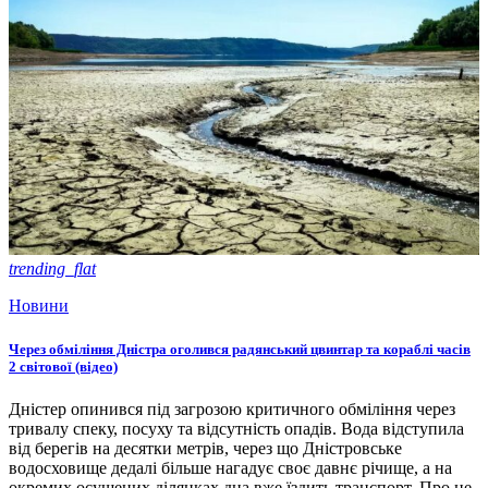
trending_flat
Новини
Через обміління Дністра оголився радянський цвинтар та кораблі часів
2 світової (відео)
Дністер опинився під загрозою критичного обміління через
тривалу спеку, посуху та відсутність опадів. Вода відступила
від берегів на десятки метрів, через що Дністровське
водосховище дедалі більше нагадує своє давнє річище, а на
окремих осушених ділянках дна вже їздить транспорт. Про це