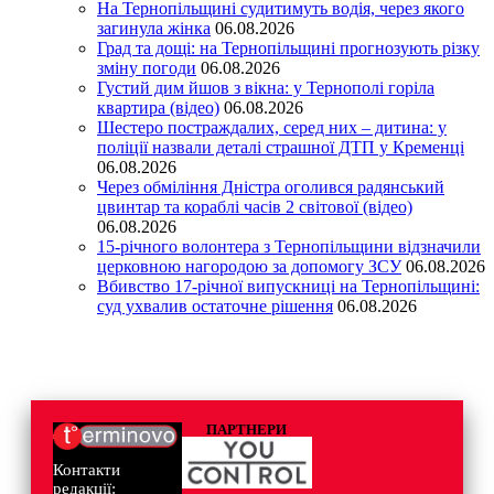
На Тернопільщині судитимуть водія, через якого
загинула жінка
06.08.2026
Град та дощі: на Тернопільщині прогнозують різку
зміну погоди
06.08.2026
Густий дим йшов з вікна: у Тернополі горіла
квартира (відео)
06.08.2026
Шестеро постраждалих, серед них – дитина: у
поліції назвали деталі страшної ДТП у Кременці
06.08.2026
Через обміління Дністра оголився радянський
цвинтар та кораблі часів 2 світової (відео)
06.08.2026
15-річного волонтера з Тернопільщини відзначили
церковною нагородою за допомогу ЗСУ
06.08.2026
Вбивство 17-річної випускниці на Тернопільщині:
суд ухвалив остаточне рішення
06.08.2026
ПАРТНЕРИ
Контакти
редакції: