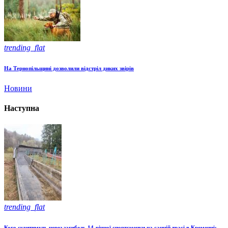
trending_flat
На Тернопільщині дозволили відстріл диких звірів
Новини
Наступна
trending_flat
Кого судитимуть через загибель 14-річної спортсменки на санній трасі в Кременці: