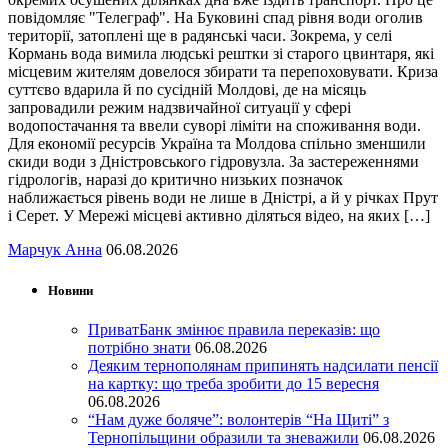
повідомляє "Телеграф". На Буковині спад рівня води оголив
території, затоплені ще в радянські часи. Зокрема, у селі
Кормань вода вимила людські рештки зі старого цвинтаря, які
місцевим жителям довелося збирати та перепоховувати. Криза
суттєво вдарила й по сусідній Молдові, де на місяць
запровадили режим надзвичайної ситуації у сфері
водопостачання та ввели суворі ліміти на споживання води.
Для економії ресурсів Україна та Молдова спільно зменшили
скиди води з Дністровського гідровузла. За застереженнями
гідрологів, наразі до критично низьких позначок
наближається рівень води не лише в Дністрі, а й у річках Прут
і Серет. У Мережі місцеві активно діляться відео, на яких […]
Марчук Анна
06.08.2026
Новини
ПриватБанк змінює правила переказів: що
потрібно знати
06.08.2026
Деяким тернополянам припинять надсилати пенсії
на картку: що треба зробити до 15 вересня
06.08.2026
“Нам дуже боляче”: волонтерів “На Щиті” з
Тернопільщини образили та зневажили
06.08.2026