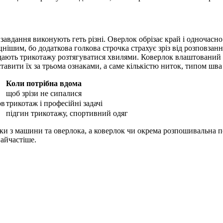
 завдання виконують геть різні. Оверлок обрізає край і одночасн
шим, бо додаткова голкова строчка страхує зріз від розповзанн
е дають трикотажу розтягуватися хвилями. Коверлок влаштований
вити їх за трьома ознаками, а саме кількістю ниток, типом шва 
Коли потрібна вдома
щоб зрізи не сипалися
ов
трикотаж і професійні задачі
підгин трикотажу, спортивний одяг
зки з машини та оверлока, а коверлок чи окрема розпошивальна п
найчастіше.