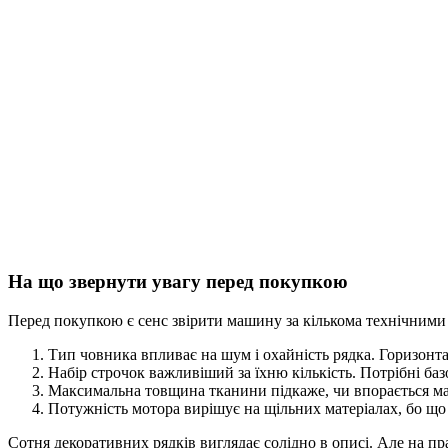
На що звернути увагу перед покупкою
Перед покупкою є сенс звірити машину за кількома технічними 
Тип човника впливає на шум і охайність рядка. Горизонт
Набір строчок важливіший за їхню кількість. Потрібні баз
Максимальна товщина тканини підкаже, чи впорається ма
Потужність мотора вирішує на щільних матеріалах, бо що 
Сотня декоративних рядків виглядає солідно в описі. Але на пр