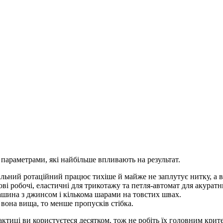
параметрами, які найбільше впливають на результат.
альний ротаційний працює тихіше й майже не заплутує нитку, а
ові робочі, еластичні для трикотажу та петля-автомат для акуратн
шина з джинсом і кількома шарами на товстих швах.
вона вища, то менше пропусків стібка.
актиці ви користуєтеся десятком, тож не робіть їх головним крит