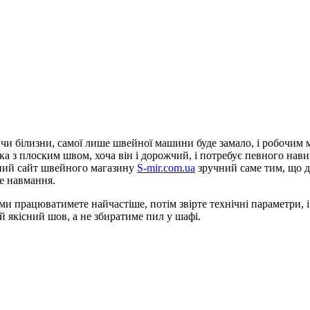
чи білизни, самої лише швейної машини буде замало, і робочим м
ока з плоским швом, хоча він і дорожчий, і потребує певного на
йний сайт швейного магазину
S-mir.com.ua
зручний саме тим, що дл
е навмання.
ими працюватимете найчастіше, потім звірте технічні параметри, 
якісний шов, а не збиратиме пил у шафі.