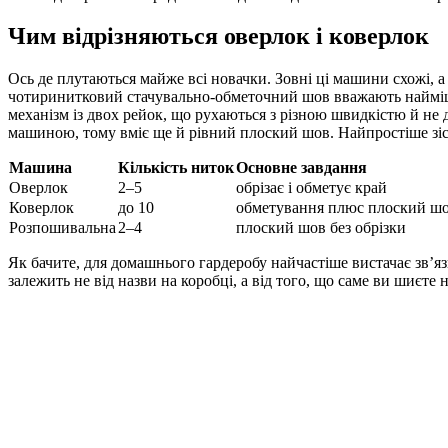
Чим відрізняються оверлок і коверлок
Ось де плутаються майже всі новачки. Зовні ці машини схожі, а
чотиринитковий стачувально-обметочний шов вважають найміцні
механізм із двох рейок, що рухаються з різною швидкістю й н
машиною, тому вміє ще й рівний плоский шов. Найпростіше зіста
Машина
Кількість ниток
Основне завдання
Оверлок
2–5
обрізає і обметує край
Коверлок
до 10
обметування плюс плоский ш
Розпошивальна
2–4
плоский шов без обрізки
Як бачите, для домашнього гардеробу найчастіше вистачає звʼя
залежить не від назви на коробці, а від того, що саме ви шиєте 