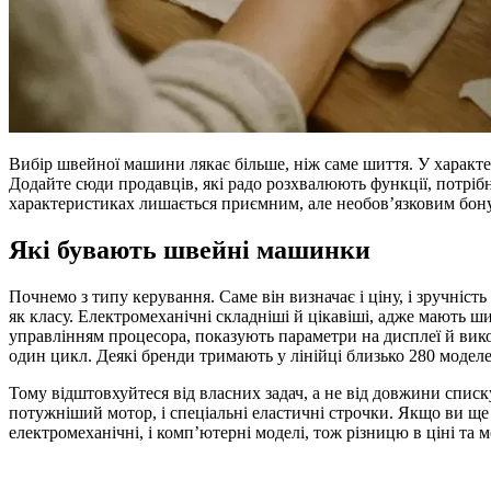
Вибір швейної машини лякає більше, ніж саме шиття. У характери
Додайте сюди продавців, які радо розхвалюють функції, потрібн
характеристиках лишається приємним, але необовʼязковим бон
Які бувають швейні машинки
Почнемо з типу керування. Саме він визначає і ціну, і зручніс
як класу. Електромеханічні складніші й цікавіші, адже мають 
управлінням процесора, показують параметри на дисплеї й вико
один цикл. Деякі бренди тримають у лінійці близько 280 моделей
Тому відштовхуйтеся від власних задач, а не від довжини списк
потужніший мотор, і спеціальні еластичні строчки. Якщо ви ще
електромеханічні, і компʼютерні моделі, тож різницю в ціні та 