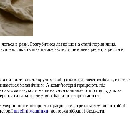
яється в рази. Розгубитися легко ще на етапі порівняння.
асправді якість шва визначають лише кілька речей, а решта в
бка ви виставляєте вручну коліщатками, а електроніки тут немає
 лишається механічним. А компʼютерні працюють під
ю-автоматом, коли машина сама обшиває отвір під ґудзик за
ереплатити за те, чим ви ніколи не скористаєтеся.
регулярно шити штори чи працювати з трикотажем, де потрібні і
тегорії
швейні машинки
, де поряд зібрані і бюджетні