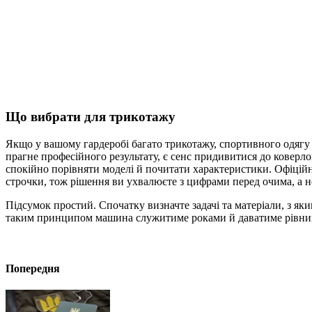
Що вибрати для трикотажу
Якщо у вашому гардеробі багато трикотажу, спортивного одягу 
прагне професійного результату, є сенс придивитися до коверл
спокійно порівняти моделі й почитати характеристики. Офіці
строчки, тож рішення ви ухвалюєте з цифрами перед очима, а н
Підсумок простий. Спочатку визначте задачі та матеріали, з як
таким принципом машина служитиме роками й даватиме рівний 
Попередня