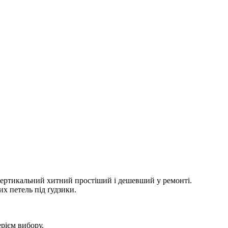
 вертикальний хитний простіший і дешевший у ремонті.
их петель під ґудзики.
ерієм вибору.