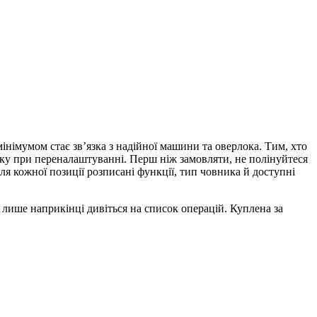
інімумом стає звʼязка з надійної машини та оверлока. Тим, хто
вику при переналаштуванні. Перш ніж замовляти, не полінуйтеся
я кожної позиції розписані функції, тип човника й доступні
і лише наприкінці дивіться на список операцій. Куплена за