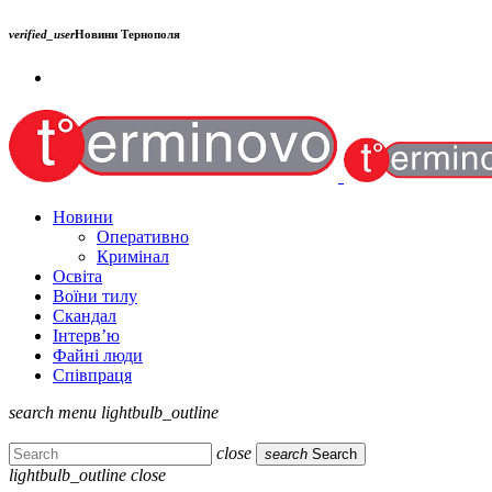
verified_user
Новини Тернополя
Новини
Оперативно
Кримінал
Освіта
Воїни тилу
Скандал
Інтерв’ю
Файні люди
Співпраця
search
menu
lightbulb_outline
close
search
Search
lightbulb_outline
close