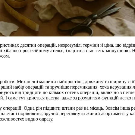
стиках десятки операцій, незрозумілі терміни й ціна, що відрізн
і хіба що професійному ательє, і картина стає геть заплутаною. Н
усом.
ть роботи. Механічні машини найпростіші, довжину та ширину сті
ширший набір операцій та зручніше перемикання, хоча керування
нують від тридцяти до кількох сотень операцій, включно з петле
. І саме тут криється пастка, адже за розмаїттям функцій легко п
у операцій. Одна річ підшити штани раз на місяць. Зовсім інша 
 на етапі порівняння, зручно переглянути живий асортимент у ка
можливостях видно одразу.