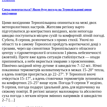
Спека повертається? Якою буде погода на Тернопільщині цими
вихідними
Цими вихідними Тернопільщина опиниться на межі двох
метеорологічних настроїв. Жителям регіону варто
підготуватися до контрастних вихідних, коли непогода
швидко поступиться місцем сухій та комфортній літній погоді.
Субота, 8 серпня, розпочнеться з примх стихії. Уночі по
області та в самому Тернополі пройдуть короткочасні дощі з
грозами, через що синоптики Тернопільського обласного
центру з гідрометеорології оголосили І рівень небезпечності
(жовтий). Проте вже вдень ситуація стабілізується — опади
припиняться, а небо вкриється хмарами з проясненнями.
Північно-західний вітер дутиме зі швидкістю 7–12 м/с. Нічні
показники термометрів коливатимуться в межах 15–20° тепла,
а вдень повітря прогріється до 22–27°. У Тернополі вночі
очікується 15–17°, а вдень стовпчики термометрів зупиняться
на комфортних 23–25° вище нуля. Погода 9 серпня У неділю,
9 серпня, погода подарує ідеальний день для відпочинку на
свіжому повітрі. В регіоні запанує малохмарна та абсолютно
суха погода з легким вітром змінних напрямків зі швидкістю
2–7 […]