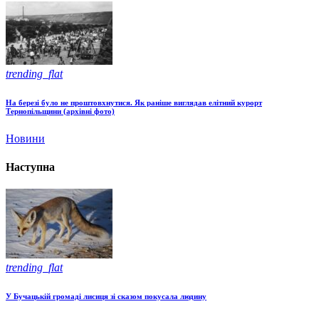
trending_flat
На березі було не проштовхнутися. Як раніше виглядав елітний курорт
Тернопільщини (архівні фото)
Новини
Наступна
trending_flat
У Бучацькій громаді лисиця зі сказом покусала людину