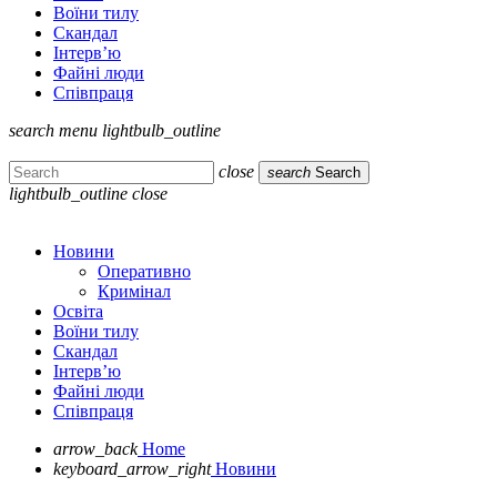
Воїни тилу
Скандал
Інтерв’ю
Файні люди
Співпраця
search
menu
lightbulb_outline
close
search
Search
lightbulb_outline
close
Новини
Оперативно
Кримінал
Освіта
Воїни тилу
Скандал
Інтерв’ю
Файні люди
Співпраця
arrow_back
Home
keyboard_arrow_right
Новини