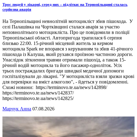
Троє людей у лікарні, серед них – підлітки: на Тернопільщині сталась
серйозна аварія
На Тернопільщині невнолітній мотоцикліст збив пішохода. У
селі Палашівка на Чортківщині сталася аварія за участю
неповнолітнього мотоцикліста. Про це повідомили в поліції
Тернопільської області. Автопригода трапилася 6 серпня
близько 22:00. 15-річний місцевий житель за кермом
мотоцикла Spark не впорався з керуванням та збив 41-річного
пішохода із Калуша, який рухався проїзною частиною дороги.
Унаслідок зіткнення травми отримали пішохід, а також 15-
річний водій мотоцикла та його пасажир-одноліток. Усіх
трьох постраждалих бригади швидкої медичної допомоги
госпіталізували до лікарні. "У мотоцикліста взяли зразки крові
для перевірки на вміст алкоголю", - йдеться у повідомленні.
Схожі новини: https://terminovo.te.ua/news/142898/
https://terminovo.te.ua/news/142837/
https://terminovo.te.ua/news/142825/
Марчук Анна
07.08.2026