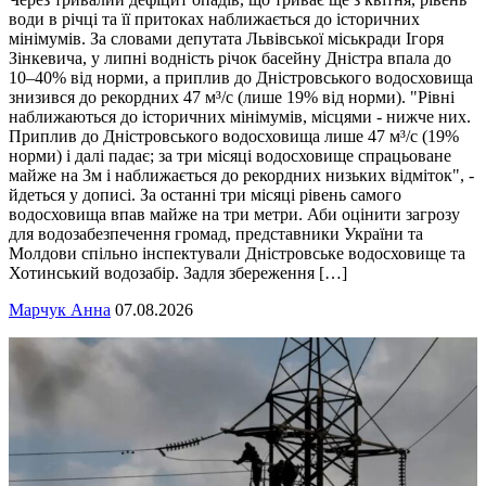
води в річці та її притоках наближається до історичних
мінімумів. За словами депутата Львівської міськради Ігоря
Зінкевича, у липні водність річок басейну Дністра впала до
10–40% від норми, а приплив до Дністровського водосховища
знизився до рекордних 47 м³/с (лише 19% від норми). "Рівні
наближаються до історичних мінімумів, місцями - нижче них.
Приплив до Дністровського водосховища лише 47 м³/с (19%
норми) і далі падає; за три місяці водосховище спрацьоване
майже на 3м і наближається до рекордних низьких відміток", -
йдеться у дописі. За останні три місяці рівень самого
водосховища впав майже на три метри. Аби оцінити загрозу
для водозабезпечення громад, представники України та
Молдови спільно інспектували Дністровське водосховище та
Хотинський водозабір. Задля збереження […]
Марчук Анна
07.08.2026