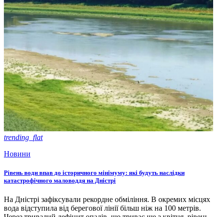
trending_flat
Новини
Рівень води впав до історичного мінімуму: які будуть наслідки
катастрофічного маловоддя на Дністрі
На Дністрі зафіксували рекордне обміління. В окремих місцях
вода відступила від берегової лінії більш ніж на 100 метрів.
Через тривалий дефіцит опадів, що триває ще з квітня, рівень