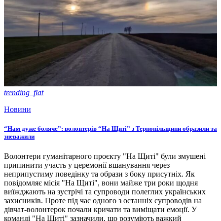
trending_flat
Новини
“Нам дуже боляче”: волонтерів “На Щиті” з Тернопільщини образили та
зневажили
Волонтери гуманітарного проєкту "На Щиті" були змушені
припинити участь у церемонії вшанування через
неприпустиму поведінку та образи з боку присутніх. Як
повідомляє місія "На Щиті", вони майже три роки щодня
виїжджають на зустрічі та супроводи полеглих українських
захисників. Проте під час одного з останніх супроводів на
дівчат-волонтерок почали кричати та виміщати емоції. У
команді "На Щиті" зазначили, що розуміють важкий