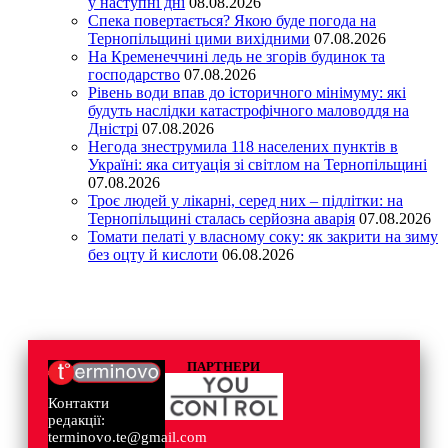
у наступні дні
08.08.2026
Спека повертається? Якою буде погода на
Тернопільщині цими вихідними
07.08.2026
На Кременеччині ледь не згорів будинок та
господарство
07.08.2026
Рівень води впав до історичного мінімуму: які
будуть наслідки катастрофічного маловоддя на
Дністрі
07.08.2026
Негода знеструмила 118 населених пунктів в
Україні: яка ситуація зі світлом на Тернопільщині
07.08.2026
Троє людей у лікарні, серед них – підлітки: на
Тернопільщині сталась серйозна аварія
07.08.2026
Томати пелаті у власному соку: як закрити на зиму
без оцту й кислоти
06.08.2026
ПАРТНЕРИ
Контакти
редакції:
terminovo.te@gmail.com