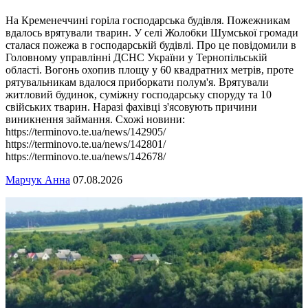
На Кременеччині горіла господарська будівля. Пожежникам
вдалось врятували тварин. У селі Жолобки Шумської громади
сталася пожежа в господарській будівлі. Про це повідомили в
Головному управлінні ДСНС України у Тернопільській
області. Вогонь охопив площу у 60 квадратних метрів, проте
рятувальникам вдалося приборкати полум'я. Врятували
житловий будинок, суміжну господарську споруду та 10
свійських тварин. Наразі фахівці з'ясовують причини
виникнення займання. Схожі новини:
https://terminovo.te.ua/news/142905/
https://terminovo.te.ua/news/142801/
https://terminovo.te.ua/news/142678/
Марчук Анна
07.08.2026