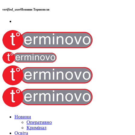
verified_user
Новини Тернополя
Новини
Оперативно
Кримінал
Освіта