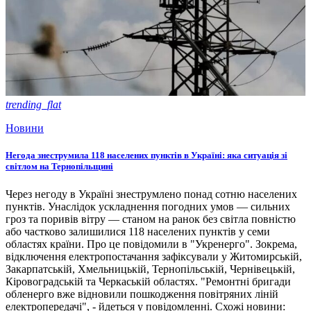
trending_flat
Новини
Негода знеструмила 118 населених пунктів в Україні: яка ситуація зі
світлом на Тернопільщині
Через негоду в Україні знеструмлено понад сотню населених
пунктів. Унаслідок ускладнення погодних умов — сильних
гроз та поривів вітру — станом на ранок без світла повністю
або частково залишилися 118 населених пунктів у семи
областях країни. Про це повідомили в "Укренерго". Зокрема,
відключення електропостачання зафіксували у Житомирській,
Закарпатській, Хмельницькій, Тернопільській, Чернівецькій,
Кіровоградській та Черкаській областях. "Ремонтні бригади
обленерго вже відновили пошкодження повітряних ліній
електропередачі", - йдеться у повідомленні. Схожі новини: