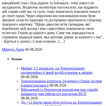
емоційний стан і біль рідних та близьких, тому нікого не
засуджують. Водночас волонтери наголосили, що віддають
цій справі свій час та сили, тому вимагають взаємної поваги
до своєї праці. Через образливі висловлювання вони були
змушені скласти прапори та достроково припинити супровід
траурного кортежу. "Щиро дякуємо всім громадам, які
перейняли цей досвід і вже самостійно повертають своїх
полеглих Героїв до рідного дому. Саме так народжується
справжня традиція шани, яка житиме довше за кожного з нас",
- йдеться у дописі. Схожі новини: […]
Марчук Анна
06.08.2026
Новини
Майже 3,5 промілле: на Тернопільщині
надзвичайно п’яний водій втрапив в аварію
08.08.2026
Тернопільщина втратила 24-річного Героя Андрія
Іскоростенського
08.08.2026
Військовий із Тернополя попередив про спробу
виманити дані бійців під виглядом ВСП
08.08.2026
До +12 вночі: якою буде погода на Тернопільщині