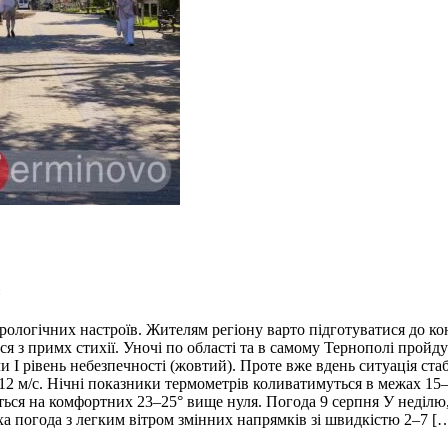
логічних настроїв. Жителям регіону варто підготуватися до ко
ься з примх стихії. Уночі по області та в самому Тернополі пройд
и І рівень небезпечності (жовтий). Проте вже вдень ситуація ста
2 м/с. Нічні показники термометрів коливатимуться в межах 15–2
ться на комфортних 23–25° вище нуля. Погода 9 серпня У неділю,
ха погода з легким вітром змінних напрямків зі швидкістю 2–7 [