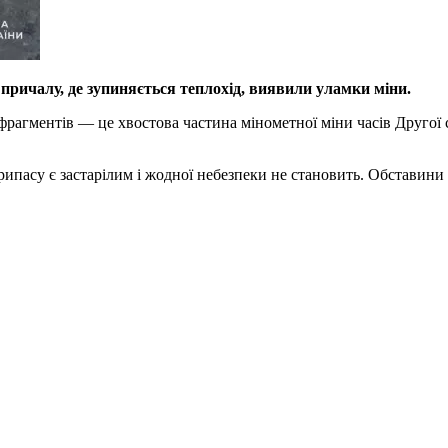
причалу, де зупиняється теплохід, виявили уламки міни.
фрагментів — це хвостова частина мінометної міни часів Другої 
пасу є застарілим і жодної небезпеки не становить. Обставини п