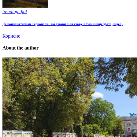
trending_flat
Де поплавати біля Тернополя: які умови біля ставу в Романівці (фото, відео)
Корисне
About the author