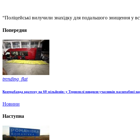
“Поліцейські вилучили знахідку для подальшого знищення у вс
Попередня
trending_flat
Контрабанда кратому на 60 мільйонів: у Тернополі викрили учасників масштабної н
Новини
Наступна