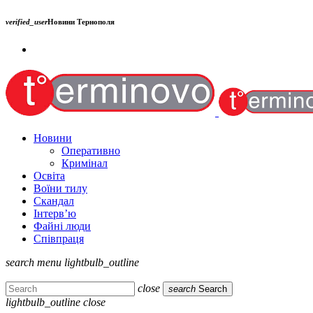
verified_user
Новини Тернополя
Новини
Оперативно
Кримінал
Освіта
Воїни тилу
Скандал
Інтерв’ю
Файні люди
Співпраця
search
menu
lightbulb_outline
close
search
Search
lightbulb_outline
close