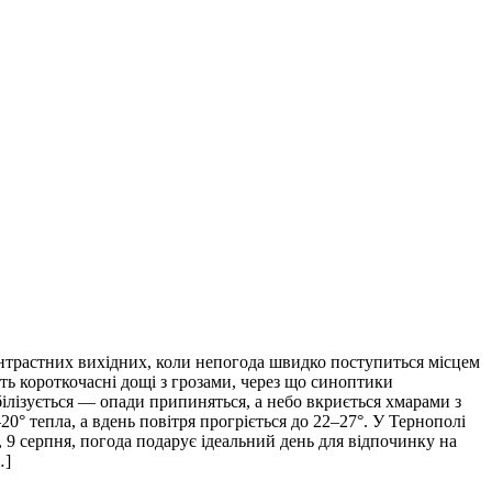
нтрастних вихідних, коли непогода швидко поступиться місцем
уть короткочасні дощі з грозами, через що синоптики
білізується — опади припиняться, а небо вкриється хмарами з
0° тепла, а вдень повітря прогріється до 22–27°. У Тернополі
 9 серпня, погода подарує ідеальний день для відпочинку на
…]