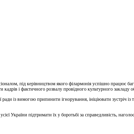
налом, під керівництвом якого філармонія успішно працює багат
ти кадрів і фактичного розвалу провідного культурного закладу об
ї ради із вимогою припинити ігнорування, ініціювати зустріч із
з усієї України підтримати їх у боротьбі за справедливість, наг