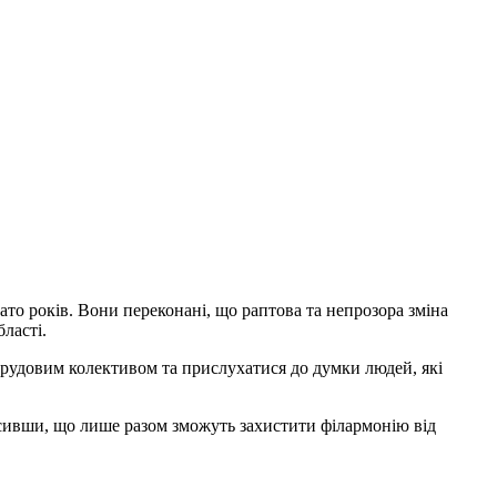
о років. Вони переконані, що раптова та непрозора зміна
ласті.
 трудовим колективом та прислухатися до думки людей, які
олосивши, що лише разом зможуть захистити філармонію від