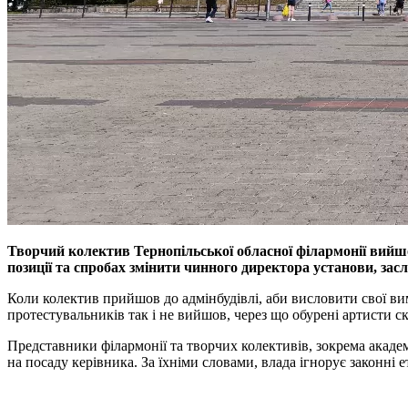
Творчий колектив Тернопільської обласної філармонії вийшов
позиції та спробах змінити чинного директора установи, за
Коли колектив прийшов до адмінбудівлі, аби висловити свої ви
протестувальників так і не вийшов, через що обурені артисти с
Представники філармонії та творчих колективів, зокрема акад
на посаду керівника. За їхніми словами, влада ігнорує законні