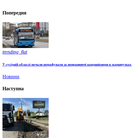
Попередня
trending_flat
У сусідній області почали штрафувати за непрацюючі кондиціонери в маршрутках
Новини
Наступна