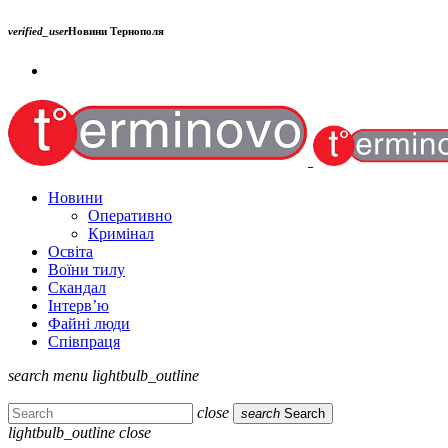
verified_user
Новини Тернополя
Новини
Оперативно
Кримінал
Освіта
Воїни тилу
Скандал
Інтерв’ю
Файні люди
Співпраця
search
menu
lightbulb_outline
close
search
Search
lightbulb_outline
close