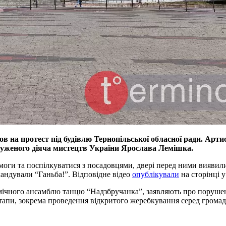
 на протест під будівлю Тернопільської обласної ради. Артис
служеного діяча мистецтв України Ярослава Лемішка.
моги та поспілкуватися з посадовцями, двері перед ними виявил
кандували “Ганьба!”. Відповідне відео
опублікували
на сторінці у
емічного ансамблю танцю “Надзбручанка”, заявляють про поруше
 етапи, зокрема проведення відкритого жеребкування серед громад