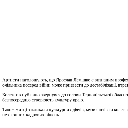
Артисти наголошують, що Ярослав Лемішко є визнаним професіо
очільника посеред війни може призвести до дестабілізації, втра
Колектив публічно звернувся до голови Тернопільської обласно
безпосередньо створюють культуру краю.
Також митці закликали культурних діячів, музикантів та колег 
незаконних кадрових рішень.