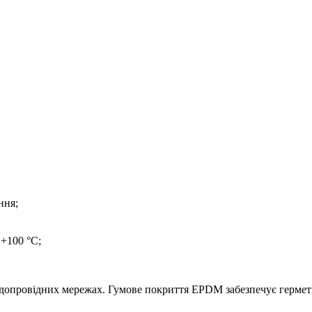
ння;
+100 °C;
допровідних мережах. Гумове покриття EPDM забезпечує герметич