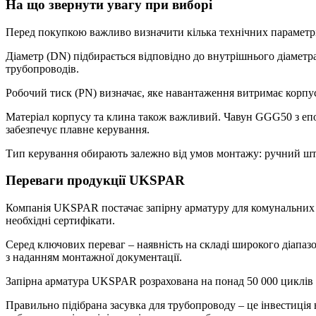
На що звернути увагу при виборі
Перед покупкою важливо визначити кілька технічних параметрів
Діаметр (DN) підбирається відповідно до внутрішнього діамет
трубопроводів.
Робочий тиск (PN) визначає, яке навантаження витримає корпус
Матеріал корпусу та клина також важливий. Чавун GGG50 з епо
забезпечує плавне керування.
Тип керування обирають залежно від умов монтажу: ручний шту
Переваги продукції UKSPAR
Компанія UKSPAR постачає запірну арматуру для комунальних і
необхідні сертифікати.
Серед ключових переваг – наявність на складі широкого діапазо
з наданням монтажної документації.
Запірна арматура UKSPAR розрахована на понад 50 000 циклів ві
Правильно підібрана засувка для трубопроводу – це інвестиція 