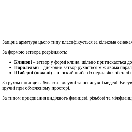
Запірна арматура цього типу класифікується за кількома ознака
За формою затвора розрізняють:
Клинові
– затвор у формі клина, щільно притискається д
Паралельні
– дисковий затвор рухається між двома пара
Шиберні (ножові)
– плоский шибер із нержавіючої сталі п
За рухом шпинделя бувають висувні та невисувні моделі. Висув
зручні при обмеженому просторі.
За типом приєднання виділяють фланцеві, різьбові та міжфланце