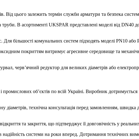
. Від цього залежить термін служби арматури та безпека систем
ра труби. В асортименті UKSPAR представлені моделі від DN40 д
. Для більшості комунальних систем підходять моделі PN10 або 
ксидним покриттям витримує агресивне середовище та механічні
рвал, черв’ячний редуктор для великих діаметрів або електроп
 промислових об’єктів по всій Україні. Виробник дотримується 
ну діаметрів, технічна консультація перед замовленням, швидка д
дкриття та закриття, що підтверджує її довговічність у реальних
в надійність системи на роки вперед. Дотримання технічних вимо