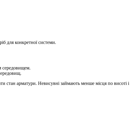
ріб для конкретної системи.
м середовищем.
 середовищ.
ати стан арматури. Невисувні займають менше місця по висоті і