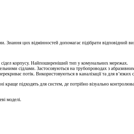
ми. Знання цих відмінностей допомагає підібрати відповідний ви
о сідел корпусу. Найпоширеніший тип у комунальних мережах.
лельними сідлами. Застосовуються на трубопроводах з абразивни
ерекриває потік. Використовуються в каналізації та для в’язких
ні краще підходять для систем, де потрібно візуально контролюв
ві моделі.