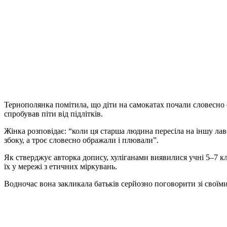
Тернополянка помітила, що діти на самокатах почали словесно 
спробував піти від підлітків.
Жінка розповідає: “коли ця старша людина пересіла на іншу лаво
збоку, а троє словесно ображали і плювали”.
Як стверджує авторка допису, хуліганами виявилися учні 5–7 к
їх у мережі з етичних міркувань.
Водночас вона закликала батьків серйозно поговорити зі своїм