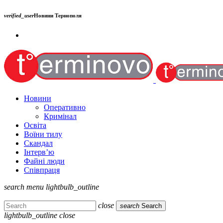
verified_user
Новини Тернополя
Новини
Оперативно
Кримінал
Освіта
Воїни тилу
Скандал
Інтерв’ю
Файні люди
Співпраця
search
menu
lightbulb_outline
close
search
Search
lightbulb_outline
close