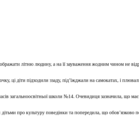
ображати літню людину, а на її зауваження жодним чином не відр
чку, ці діти підходили ззаду, підʼїжджали на самокатах, і плювал
ласів загальноосвітньої школи №14. Очевидиця зазначила, що має 
и дітьми про культуру поведінки та попередила, що обов’язково п