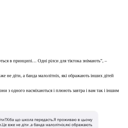
ться в принципі… Одні рілси для тіктока знімають”, –
вже не діти, а банда малолітніх, які ображають інших дітей
они з одного насміхаються і плюють завтра і вам так і іншим