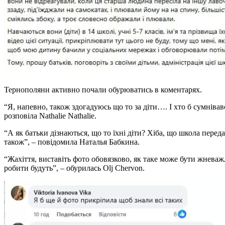
Тернополяни активно почали обурюватись в коментарях.
“Я, напевно, також здогадуюсь що то за діти…. І хто б сумніва
розповіла Nathalie Nathalie.
“А як батьки дізнаються, що то їхні діти? Хіба, що школа переда
також”, – повідомила Наталья Бабкина.
“Жахіття, виставіть фото обовязково, як таке може бути жневаж
робити будуть”, – обурилась Olj Chervon.