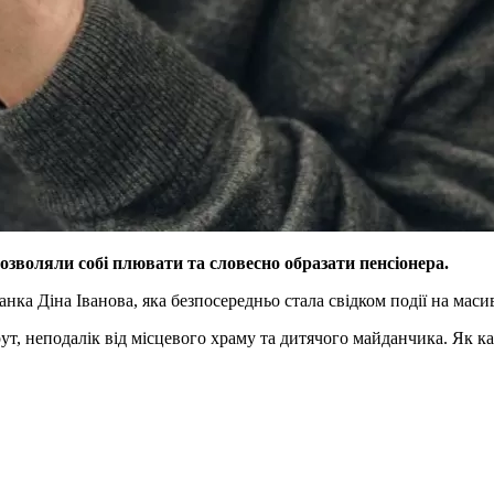
озволяли собі плювати та словесно образати пенсіонера.
нка Діна Іванова, яка безпосередньо стала свідком події на маси
рут, неподалік від місцевого храму та дитячого майданчика. Як к