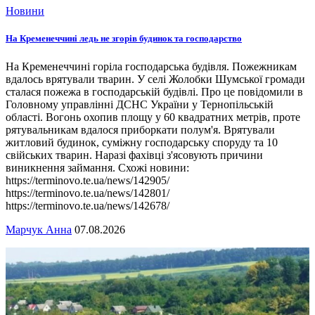
Новини
На Кременеччині ледь не згорів будинок та господарство
На Кременеччині горіла господарська будівля. Пожежникам
вдалось врятували тварин. У селі Жолобки Шумської громади
сталася пожежа в господарській будівлі. Про це повідомили в
Головному управлінні ДСНС України у Тернопільській
області. Вогонь охопив площу у 60 квадратних метрів, проте
рятувальникам вдалося приборкати полум'я. Врятували
житловий будинок, суміжну господарську споруду та 10
свійських тварин. Наразі фахівці з'ясовують причини
виникнення займання. Схожі новини:
https://terminovo.te.ua/news/142905/
https://terminovo.te.ua/news/142801/
https://terminovo.te.ua/news/142678/
Марчук Анна
07.08.2026