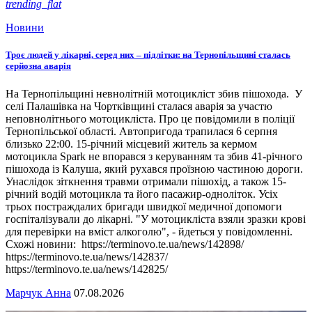
trending_flat
Новини
Троє людей у лікарні, серед них – підлітки: на Тернопільщині сталась
серйозна аварія
На Тернопільщині невнолітній мотоцикліст збив пішохода. У
селі Палашівка на Чортківщині сталася аварія за участю
неповнолітнього мотоцикліста. Про це повідомили в поліції
Тернопільської області. Автопригода трапилася 6 серпня
близько 22:00. 15-річний місцевий житель за кермом
мотоцикла Spark не впорався з керуванням та збив 41-річного
пішохода із Калуша, який рухався проїзною частиною дороги.
Унаслідок зіткнення травми отримали пішохід, а також 15-
річний водій мотоцикла та його пасажир-одноліток. Усіх
трьох постраждалих бригади швидкої медичної допомоги
госпіталізували до лікарні. "У мотоцикліста взяли зразки крові
для перевірки на вміст алкоголю", - йдеться у повідомленні.
Схожі новини: https://terminovo.te.ua/news/142898/
https://terminovo.te.ua/news/142837/
https://terminovo.te.ua/news/142825/
Марчук Анна
07.08.2026