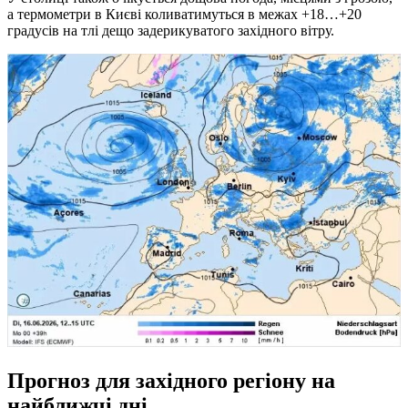
а термометри в Києві коливатимуться в межах +18…+20
градусів на тлі дещо задерикуватого західного вітру.
Прогноз для західного регіону на
найближчі дні