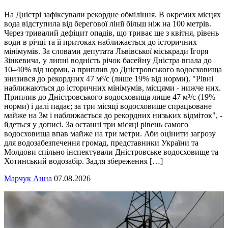
На Дністрі зафіксували рекордне обміління. В окремих місцях
вода відступила від берегової лінії більш ніж на 100 метрів.
Через тривалий дефіцит опадів, що триває ще з квітня, рівень
води в річці та її притоках наближається до історичних
мінімумів. За словами депутата Львівської міськради Ігоря
Зінкевича, у липні водність річок басейну Дністра впала до
10–40% від норми, а приплив до Дністровського водосховища
знизився до рекордних 47 м³/с (лише 19% від норми). "Рівні
наближаються до історичних мінімумів, місцями - нижче них.
Приплив до Дністровського водосховища лише 47 м³/с (19%
норми) і далі падає; за три місяці водосховище спрацьоване
майже на 3м і наближається до рекордних низьких відміток", -
йдеться у дописі. За останні три місяці рівень самого
водосховища впав майже на три метри. Аби оцінити загрозу
для водозабезпечення громад, представники України та
Молдови спільно інспектували Дністровське водосховище та
Хотинський водозабір. Задля збереження […]
Марчук Анна
07.08.2026