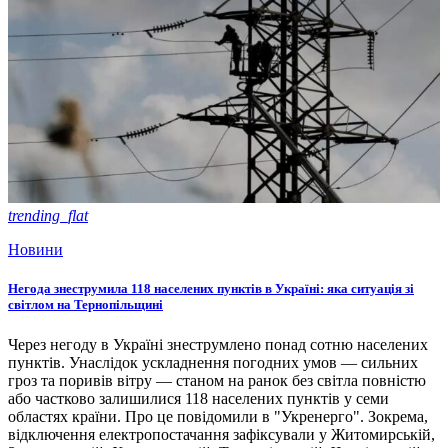
trending_flat
Новини
Негода знеструмила 118 населених пунктів в Україні: яка ситуація зі
світлом на Тернопільщині
Через негоду в Україні знеструмлено понад сотню населених
пунктів. Унаслідок ускладнення погодних умов — сильних
гроз та поривів вітру — станом на ранок без світла повністю
або частково залишилися 118 населених пунктів у семи
областях країни. Про це повідомили в "Укренерго". Зокрема,
відключення електропостачання зафіксували у Житомирській,