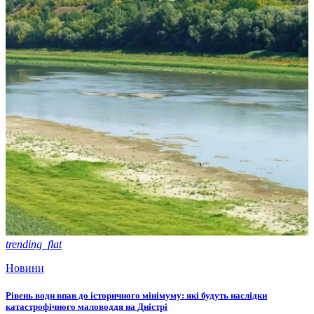
trending_flat
Новини
Рівень води впав до історичного мінімуму: які будуть наслідки
катастрофічного маловоддя на Дністрі