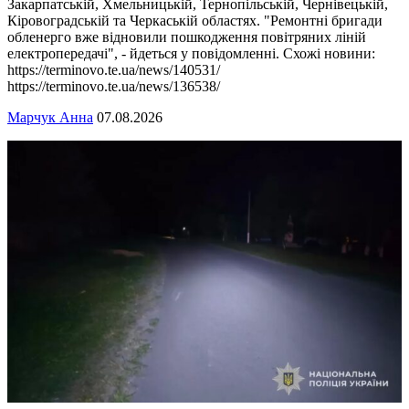
Закарпатській, Хмельницькій, Тернопільській, Чернівецькій,
Кіровоградській та Черкаській областях. "Ремонтні бригади
обленерго вже відновили пошкодження повітряних ліній
електропередачі", - йдеться у повідомленні. Схожі новини:
https://terminovo.te.ua/news/140531/
https://terminovo.te.ua/news/136538/
Марчук Анна
07.08.2026