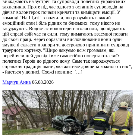
виїжджають на зустрічі та супроводи полеглих українських
захисників. Проте під час одного з останніх супроводів на
дівчат-волонтерок почали кричати та виміщати емоції. У
команді "На Щиті" зазначили, що розуміють важкий
емоційний стан і біль рідних та близьких, тому нікого не
засуджують. Водночас волонтери наголосили, що віддають
цій справі свій час та сили, тому вимагають взаємної поваги
до своєї праці. Через образливі висловлювання вони були
змушені скласти прапори та достроково припинити супровід
траурного кортежу. "Щиро дякуємо всім громадам, які
перейняли цей досвід і вже самостійно повертають своїх
полеглих Героїв до рідного дому. Саме так народжується
справжня традиція шани, яка житиме довше за кожного з нас",
- йдеться у дописі. Схожі новини: […]
Марчук Анна
06.08.2026