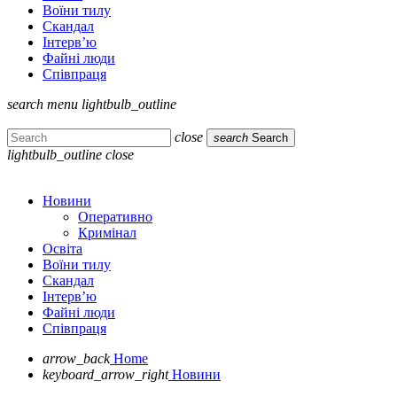
Воїни тилу
Скандал
Інтерв’ю
Файні люди
Співпраця
search
menu
lightbulb_outline
close
search
Search
lightbulb_outline
close
Новини
Оперативно
Кримінал
Освіта
Воїни тилу
Скандал
Інтерв’ю
Файні люди
Співпраця
arrow_back
Home
keyboard_arrow_right
Новини