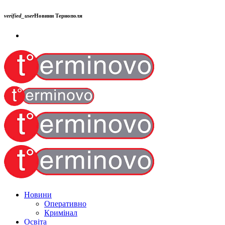
verified_user
Новини Тернополя
Новини
Оперативно
Кримінал
Освіта