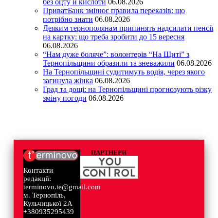
без оцту й кислоти
06.08.2026
ПриватБанк змінює правила переказів: що
потрібно знати
06.08.2026
Деяким тернополянам припинять надсилати пенсії
на картку: що треба зробити до 15 вересня
06.08.2026
“Нам дуже боляче”: волонтерів “На Щиті” з
Тернопільщини образили та зневажили
06.08.2026
На Тернопільщині судитимуть водія, через якого
загинула жінка
06.08.2026
Град та дощі: на Тернопільщині прогнозують різку
зміну погоди
06.08.2026
ПАРТНЕРИ
Контакти
редакції:
terminovo.te@gmail.com
м. Тернопіль,
Кульчицької 2А
+380935295439