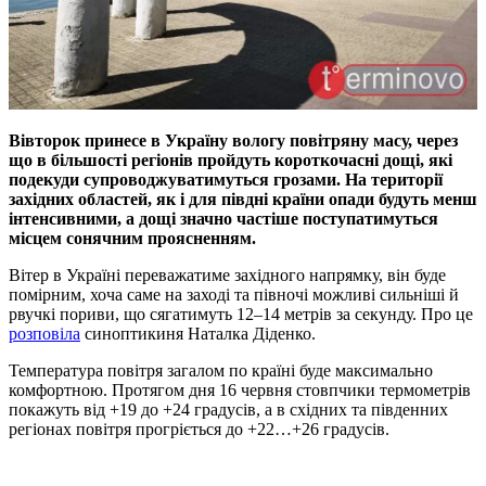
Вівторок принесе в Україну вологу повітряну масу, через
що в більшості регіонів пройдуть короткочасні дощі, які
подекуди супроводжуватимуться грозами. На території
західних областей, як і для півдні країни опади будуть менш
інтенсивними, а дощі значно частіше поступатимуться
місцем сонячним проясненням.
Вітер в Україні переважатиме західного напрямку, він буде
помірним, хоча саме на заході та півночі можливі сильніші й
рвучкі пориви, що сягатимуть 12–14 метрів за секунду. Про це
розповіла
синоптикиня Наталка Діденко.
Температура повітря загалом по країні буде максимально
комфортною. Протягом дня 16 червня стовпчики термометрів
покажуть від +19 до +24 градусів, а в східних та південних
регіонах повітря прогріється до +22…+26 градусів.