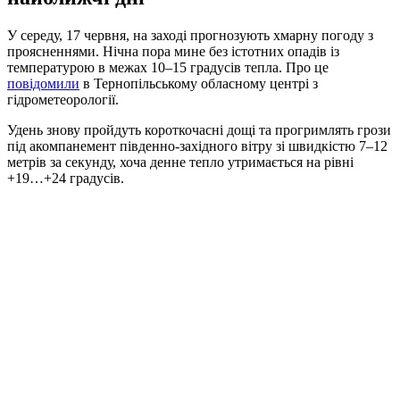
У середу, 17 червня, на заході прогнозують хмарну погоду з
проясненнями. Нічна пора мине без істотних опадів із
температурою в межах 10–15 градусів тепла. Про це
повідомили
в Тернопільському обласному центрі з
гідрометеорології.
Удень знову пройдуть короткочасні дощі та прогримлять грози
під акомпанемент південно-західного вітру зі швидкістю 7–12
метрів за секунду, хоча денне тепло утримається на рівні
+19…+24 градусів.