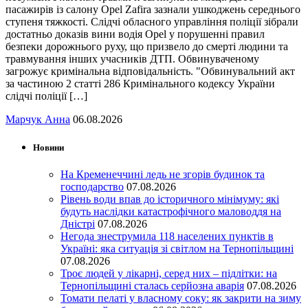
пасажирів із салону Opel Zafira зазнали ушкоджень середнього
ступеня тяжкості. Слідчі обласного управління поліції зібрали
достатньо доказів вини водія Opel у порушенні правил
безпеки дорожнього руху, що призвело до смерті людини та
травмування інших учасників ДТП. Обвинуваченому
загрожує кримінальна відповідальність. "Обвинувальний акт
за частиною 2 статті 286 Кримінального кодексу України
слідчі поліції […]
Марчук Анна
06.08.2026
Новини
На Кременеччині ледь не згорів будинок та
господарство
07.08.2026
Рівень води впав до історичного мінімуму: які
будуть наслідки катастрофічного маловоддя на
Дністрі
07.08.2026
Негода знеструмила 118 населених пунктів в
Україні: яка ситуація зі світлом на Тернопільщині
07.08.2026
Троє людей у лікарні, серед них – підлітки: на
Тернопільщині сталась серйозна аварія
07.08.2026
Томати пелаті у власному соку: як закрити на зиму