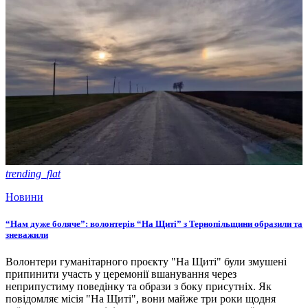
trending_flat
Новини
“Нам дуже боляче”: волонтерів “На Щиті” з Тернопільщини образили та
зневажили
Волонтери гуманітарного проєкту "На Щиті" були змушені
припинити участь у церемонії вшанування через
неприпустиму поведінку та образи з боку присутніх. Як
повідомляє місія "На Щиті", вони майже три роки щодня