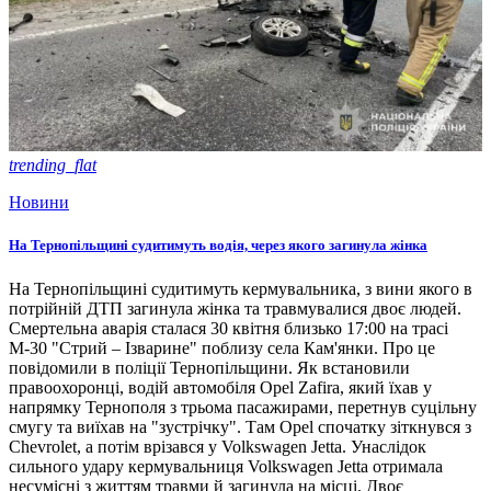
trending_flat
Новини
На Тернопільщині судитимуть водія, через якого загинула жінка
На Тернопільщині судитимуть кермувальника, з вини якого в
потрійній ДТП загинула жінка та травмувалися двоє людей.
Смертельна аварія сталася 30 квітня близько 17:00 на трасі
М-30 "Стрий – Ізварине" поблизу села Кам'янки. Про це
повідомили в поліції Тернопільщини. Як встановили
правоохоронці, водій автомобіля Opel Zafira, який їхав у
напрямку Тернополя з трьома пасажирами, перетнув суцільну
смугу та виїхав на "зустрічку". Там Opel спочатку зіткнувся з
Chevrolet, а потім врізався у Volkswagen Jetta. Унаслідок
сильного удару кермувальниця Volkswagen Jetta отримала
несумісні з життям травми й загинула на місці. Двоє