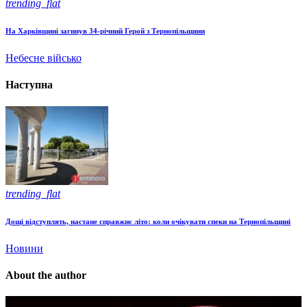
trending_flat
На Харківщині загинув 34-річний Герой з Тернопільщини
Небесне військо
Наступна
trending_flat
Дощі відступлять, настане справжнє літо: коли очікувати спеки на Тернопільщині
Новини
About the author