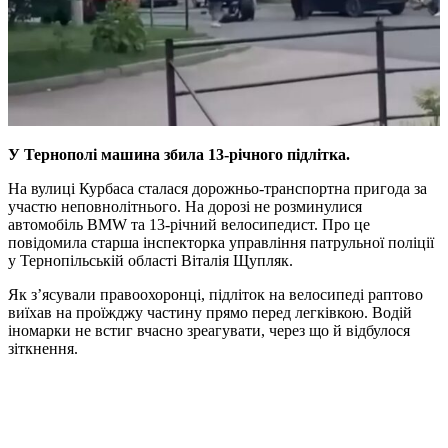
У Тернополі машина збила 13-річного підлітка.
На вулиці Курбаса сталася дорожньо-транспортна пригода за
участю неповнолітнього. На дорозі не розминулися
автомобіль BMW та 13-річний велосипедист. Про це
повідомила старша інспекторка управління патрульної поліції
у Тернопільській області Віталія Щупляк.
Як з’ясували правоохоронці, підліток на велосипеді раптово
виїхав на проїжджу частину прямо перед легківкою. Водій
іномарки не встиг вчасно зреагувати, через що й відбулося
зіткнення.