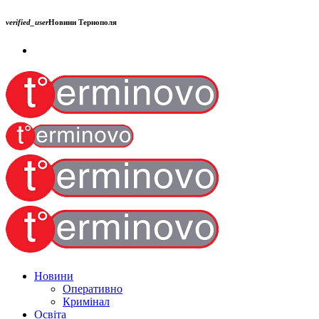
verified_user
Новини Тернополя
Новини
Оперативно
Кримінал
Освіта