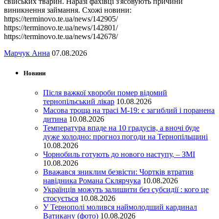
свійських тварин. Наразі фахівці з'ясовують причини
виникнення займання. Схожі новини:
https://terminovo.te.ua/news/142905/
https://terminovo.te.ua/news/142801/
https://terminovo.te.ua/news/142678/
Марчук Анна
07.08.2026
Новини
Після важкої хвороби помер відомий
тернопільський лікар
10.08.2026
Масова троща на трасі М-19: є загиблий і поранена
дитина
10.08.2026
Температура впаде на 10 градусів, а вночі буде
дуже холодно: прогноз погоди на Тернопільщині
10.08.2026
Чорнобиль готують до нового наступу, – ЗМІ
10.08.2026
Вважався зниклим безвісти: Чортків втратив
навідника Романа Склярчука
10.08.2026
Українців можуть залишити без субсидії : кого це
стосується
10.08.2026
У Тернополі молився наймолодший кардинал
Ватикану (фото)
10.08.2026