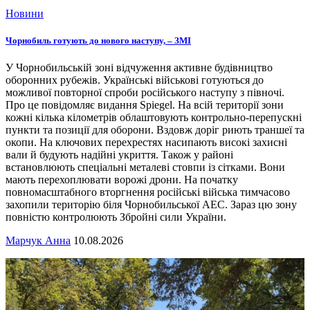
Новини
Чорнобиль готують до нового наступу, – ЗМІ
У Чорнобильській зоні відчуження активне будівництво
оборонних рубежів. Українські військові готуються до
можливої повторної спроби російського наступу з півночі.
Про це повідомляє видання Spiegel. На всій території зони
кожні кілька кілометрів облаштовують контрольно-перепускні
пункти та позиції для оборони. Вздовж доріг риють траншеї та
окопи. На ключових перехрестях насипають високі захисні
вали й будують надійні укриття. Також у районі
встановлюють спеціальні металеві стовпи із сітками. Вони
мають перехоплювати ворожі дрони. На початку
повномасштабного вторгнення російські війська тимчасово
захопили територію біля Чорнобильської АЕС. Зараз цю зону
повністю контролюють Збройні сили України.
Марчук Анна
10.08.2026