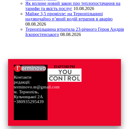
Як вплине новий закон про теплопостачання на
тарифи та якість послуг
10.08.2026
Майже 3,5 промілле: на Тернопільщині
надзвичайно п’яний водій втрапив в аварію
08.08.2026
Тернопільщина втратила 23-річного Героя Андрія
Іскоростенського
08.08.2026
ПАРТНЕРИ
Контакти
редакції:
terminovo.te@gmail.com
м. Тернопіль,
Кульчицької 2А
+380935295439