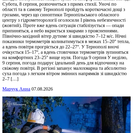
Субота, 8 серпня, розпочнеться з примх стихії. Уночі по
області та в самому Тернополі пройдуть короткочасні дощі з
грозами, через що синоптики Тернопільського обласного
центру з гідрометеорології оголосили І рівень небезпечності
(жовтий). Проте вже вдень ситуація стабілізується — опади
припиняться, а небо вкриється хмарами з проясненнями.
Північно-західний вітер дутиме зі швидкістю 7–12 м/с. Нічні
показники термометрів коливатимуться в межах 15–20° тепла,
а вдень повітря прогріється до 22–27°. У Тернополі вночі
очікується 15–17°, а вдень стовпчики термометрів зупиняться
на комфортних 23–25° вище нуля. Погода 9 серпня У неділю,
9 серпня, погода подарує ідеальний день для відпочинку на
свіжому повітрі. В регіоні запанує малохмарна та абсолютно
суха погода з легким вітром змінних напрямків зі швидкістю
2–7 […]
Марчук Анна
07.08.2026