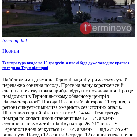
trending_flat
Новини
Температура впаде на 10 градусів, а вночі буде дуже холодно: прогноз
погоди на Тернопільщині
Найближчими днями на Тернопільщині утримається суха й
переважно сонячна погода. Проте на зміну короткочасній
спеці на початку тижня прийде відчутне похолодання. Про це
повідомили в Тернопільському обласному центрі з
гідрометеорології. Погода 11 серпня У вівторок, 11 серпня, в
регіоні очікується мінлива хмарність без істотних опадів.
Північно-західний вітер сягатиме 9–14 м/с. Температура
повітря по області вночі становитиме 12–17°, а вдень
стовпчики термометрів піднімуться до 26–31° тепла. У
Тернополі вночі очікується 14–16°, а вдень — від 27° до 29°
вище нуля. Погода 12 серпня З середи, 12 серпня, спека почне