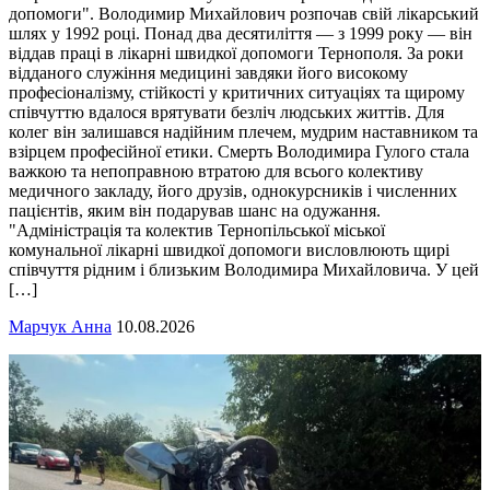
допомоги". Володимир Михайлович розпочав свій лікарський
шлях у 1992 році. Понад два десятиліття — з 1999 року — він
віддав праці в лікарні швидкої допомоги Тернополя. За роки
відданого служіння медицині завдяки його високому
професіоналізму, стійкості у критичних ситуаціях та щирому
співчуттю вдалося врятувати безліч людських життів. Для
колег він залишався надійним плечем, мудрим наставником та
взірцем професійної етики. Смерть Володимира Гулого стала
важкою та непоправною втратою для всього колективу
медичного закладу, його друзів, однокурсників і численних
пацієнтів, яким він подарував шанс на одужання.
"Адміністрація та колектив Тернопільської міської
комунальної лікарні швидкої допомоги висловлюють щирі
співчуття рідним і близьким Володимира Михайловича. У цей
[…]
Марчук Анна
10.08.2026