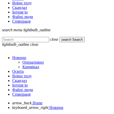
Воїни тилу
Скандал
Інтерв’ю
Файні люди
Співпраця
search
menu
lightbulb_outline
close
search
Search
lightbulb_outline
close
Новини
Оперативно
Кримінал
Освіта
Воїни тилу
Скандал
Інтерв’ю
Файні люди
Співпраця
arrow_back
Home
keyboard_arrow_right
Новини