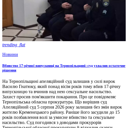
trending_flat
Новини
Вбивство 17-річної випускниці на Тернопільщині: суд ухвалив остаточне
рішення
На Тернопільщині апеляційний суд залишив у силі вирок
Василю Гнатюку, який понад вісім років тому вбив 17-річну
випускницю та вчинив над нею сексуальне насильство.
Захист просив пом'якшити покарання. Про це повідомляє
Тернопільська обласна прокуратура. Що вирішив суд
Апеляційний суд 5 серпня 2026 року залишив без змін вирок
жителю Кременецького району. Раніше його засудили до 15
років позбавлення волі за умисне вбивство та сексуальне
насильство. Суд погодився з доводами прокурорів
Тернопільської обласної прокуратури й відхилив скарги