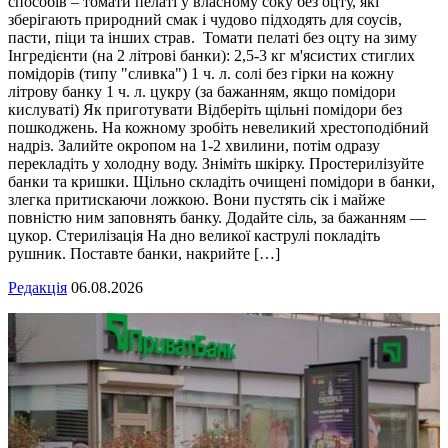
способів – томати пелаті у власному соку без оцту, які
зберігають природний смак і чудово підходять для соусів,
пасти, піци та інших страв. Томати пелаті без оцту на зиму
Інгредієнти (на 2 літрові банки): 2,5-3 кг м'ясистих стиглих
помідорів (типу "сливка") 1 ч. л. солі без гірки на кожну
літрову банку 1 ч. л. цукру (за бажанням, якщо помідори
кислуваті) Як приготувати Відберіть щільні помідори без
пошкоджень. На кожному зробіть невеликий хрестоподібний
надріз. Залийте окропом на 1-2 хвилини, потім одразу
перекладіть у холодну воду. Зніміть шкірку. Простерилізуйте
банки та кришки. Щільно складіть очищені помідори в банки,
злегка притискаючи ложкою. Вони пустять сік і майже
повністю ним заповнять банку. Додайте сіль, за бажанням —
цукор. Стерилізація На дно великої каструлі покладіть
рушник. Поставте банки, накрийте […]
Редакція
06.08.2026