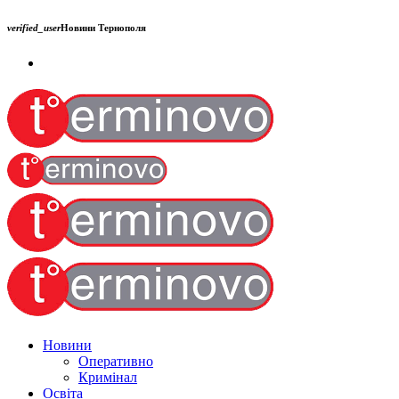
verified_user
Новини Тернополя
Новини
Оперативно
Кримінал
Освіта