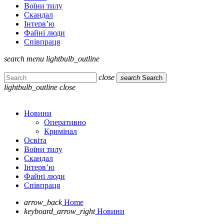
Воїни тилу
Скандал
Інтерв’ю
Файні люди
Співпраця
search
menu
lightbulb_outline
close
search
Search
lightbulb_outline
close
Новини
Оперативно
Кримінал
Освіта
Воїни тилу
Скандал
Інтерв’ю
Файні люди
Співпраця
arrow_back
Home
keyboard_arrow_right
Новини