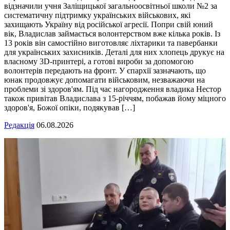
відзначили учня Заліщицької загальноосвітньої школи №2 за
систематичну підтримку українських військових, які
захищають Україну від російської агресії. Попри свій юний
вік, Владислав займається волонтерством вже кілька років. Із
13 років він самостійно виготовляє ліхтарики та павербанки
для українських захисників. Деталі для них хлопець друкує на
власному 3D-принтері, а готові вироби за допомогою
волонтерів передають на фронт. У єпархії зазначають, що
юнак продовжує допомагати військовим, незважаючи на
проблеми зі здоров'ям. Під час нагородження владика Нестор
також привітав Владислава з 15-річчям, побажав йому міцного
здоров'я, Божої опіки, подякував […]
Редакція
06.08.2026