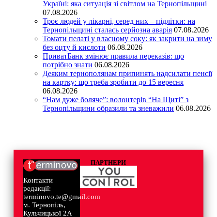
Україні: яка ситуація зі світлом на Тернопільщині
07.08.2026
Троє людей у лікарні, серед них – підлітки: на
Тернопільщині сталась серйозна аварія
07.08.2026
Томати пелаті у власному соку: як закрити на зиму
без оцту й кислоти
06.08.2026
ПриватБанк змінює правила переказів: що
потрібно знати
06.08.2026
Деяким тернополянам припинять надсилати пенсії
на картку: що треба зробити до 15 вересня
06.08.2026
“Нам дуже боляче”: волонтерів “На Щиті” з
Тернопільщини образили та зневажили
06.08.2026
ПАРТНЕРИ
Контакти
редакції:
terminovo.te@gmail.com
м. Тернопіль,
Кульчицької 2А