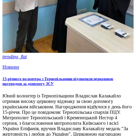
trending_flat
Новини
15-річного волонтера з Тернопільщини відзначили церковною
нагородою за допомогу ЗСУ
Юний волонтер із Тернопільщини Владислав Калакайло
отримав високу церковну відзнаку за свою допомогу
українським військовим. Нагородження відбулося у день його
15-річчя. Про це повідомляє Тернопільська єпархія ПЦУ.
Митрополит Тернопільський і Кременецький Нестор 4
серпня, з благословення митрополита Київського і всієї
України Епіфанія, вручив Владиславу Калакайлу медаль "За
жертовність і любов до України". Церковною нагородою