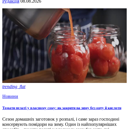
Редакція
08.08.2026
trending_flat
Новини
Томати пелаті у власному соку: як закрити на зиму без оцту й кислоти
Сезон домашніх заготовок у розпалі, і саме зараз господині
консервують помідори на зиму. Один із найпопулярніших