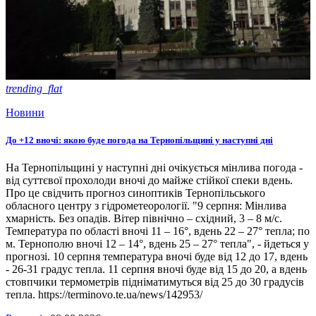
trending_flat
Новини
До +12 вночі: якою буде погода на Тернопільщині у наступні дні
На Тернопільщині у наступні дні очікується мінлива погода -
від суттєвої прохолоди вночі до майже стійкої спеки вдень.
Про це свідчить прогноз синоптиків Тернопільського
обласного центру з гідрометеорології. "9 серпня: Мінлива
хмарність. Без опадів. Вітер північно – східний, 3 – 8 м/с.
Температура по області вночі 11 – 16°, вдень 22 – 27° тепла; по
м. Тернополю вночі 12 – 14°, вдень 25 – 27° тепла", - йдеться у
прогнозі. 10 серпня температура вночі буде від 12 до 17, вдень
- 26-31 градус тепла. 11 серпня вночі буде від 15 до 20, а вдень
стовпчики термометрів підніматимуться від 25 до 30 градусів
тепла. https://terminovo.te.ua/news/142953/