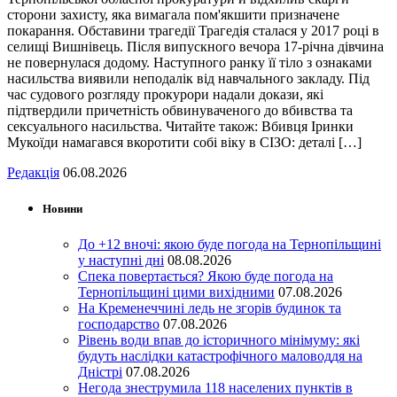
сторони захисту, яка вимагала пом'якшити призначене
покарання. Обставини трагедії Трагедія сталася у 2017 році в
селищі Вишнівець. Після випускного вечора 17-річна дівчина
не повернулася додому. Наступного ранку її тіло з ознаками
насильства виявили неподалік від навчального закладу. Під
час судового розгляду прокурори надали докази, які
підтвердили причетність обвинуваченого до вбивства та
сексуального насильства. Читайте також: Вбивця Іринки
Мукоїди намагався вкоротити собі віку в СІЗО: деталі […]
Редакція
06.08.2026
Новини
До +12 вночі: якою буде погода на Тернопільщині
у наступні дні
08.08.2026
Спека повертається? Якою буде погода на
Тернопільщині цими вихідними
07.08.2026
На Кременеччині ледь не згорів будинок та
господарство
07.08.2026
Рівень води впав до історичного мінімуму: які
будуть наслідки катастрофічного маловоддя на
Дністрі
07.08.2026
Негода знеструмила 118 населених пунктів в