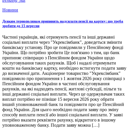
trending_flat
Новини
Деяким тернополянам припинять надсилати пенсії на картку: що треба
зробити до 15 вересня
Частині українців, які отримують пенсії та інші державні
соціальні виплати через "Укрексімбанк", доведеться змінити
банківську установу. Про це повідомили у Пенсійному фонді
України. Що потрібно зробити Це пов'язано з тим, що банк
припиняє співпрацю з Пенсійним фондом України щодо
обслуговування таких рахунків. Щоб і надалі отримувати
кошти на банківську картку, необхідно встигнути подати заяву
до визначеної дати. Акціонерне товариство "Укрексімбанк"
повідомило про припинення з 1 жовтня 2026 року співпраці з
Пенсійним фондом України в частині обслуговування
рахунків, на які надходять пенсії, житлові субсидії, пільги та
інші державні соціальні виплати. Через це одержувачам таких
виплат потрібно не пізніше 15 вересня 2026 року обрати
інший уповноважений банк та повідомити про це Пенсійний
фонд України. Для цього необхідно подати заяву про зміну
способу виплати пенсії або іншої соціальної виплати. У заяві
потрібно вказати реквізити рахунку, відкритого в іншому
уповноваженому банку. Подати заяву можна […]