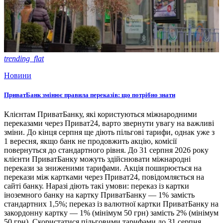
trending_flat
Новини
ПриватБанк змінює правила переказів: що потрібно знати
Клієнтам ПриватБанку, які користуються міжнародними
переказами через Приват24, варто звернути увагу на важливі
зміни. До кінця серпня ще діють пільгові тарифи, однак уже з
1 вересня, якщо банк не продовжить акцію, комісії
повернуться до стандартного рівня. До 31 серпня 2026 року
клієнти ПриватБанку можуть здійснювати міжнародні
перекази за зниженими тарифами. Акція поширюється на
перекази між картками через Приват24, повідомляється на
сайті банку. Наразі діють такі умови: переказ із картки
іноземного банку на картку ПриватБанку — 1% замість
стандартних 1,5%; переказ із валютної картки ПриватБанку на
закордонну картку — 1% (мінімум 50 грн) замість 2% (мінімум
50 грн). Скористатися пільговими тарифами до 31 серпня