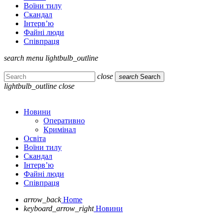
Воїни тилу
Скандал
Інтерв’ю
Файні люди
Співпраця
search
menu
lightbulb_outline
close
search
Search
lightbulb_outline
close
Новини
Оперативно
Кримінал
Освіта
Воїни тилу
Скандал
Інтерв’ю
Файні люди
Співпраця
arrow_back
Home
keyboard_arrow_right
Новини