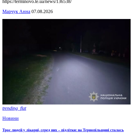
https://terminovo.te.ua/news/136538/
Марчук Анна
07.08.2026
trending_flat
Новини
Троє людей у лікарні, серед них – підлітки: на Тернопільщині сталась