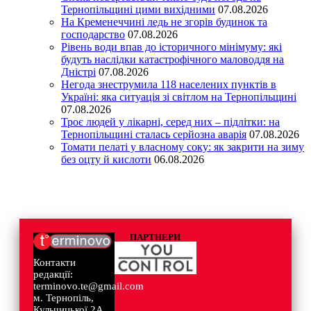
Тернопільщині цими вихідними
07.08.2026
На Кременеччині ледь не згорів будинок та
господарство
07.08.2026
Рівень води впав до історичного мінімуму: які
будуть наслідки катастрофічного маловоддя на
Дністрі
07.08.2026
Негода знеструмила 118 населених пунктів в
Україні: яка ситуація зі світлом на Тернопільщині
07.08.2026
Троє людей у лікарні, серед них – підлітки: на
Тернопільщині сталась серйозна аварія
07.08.2026
Томати пелаті у власному соку: як закрити на зиму
без оцту й кислоти
06.08.2026
ПАРТНЕРИ
Контакти
редакції:
terminovo.te@gmail.com
м. Тернопіль,
Кульчицької 2А