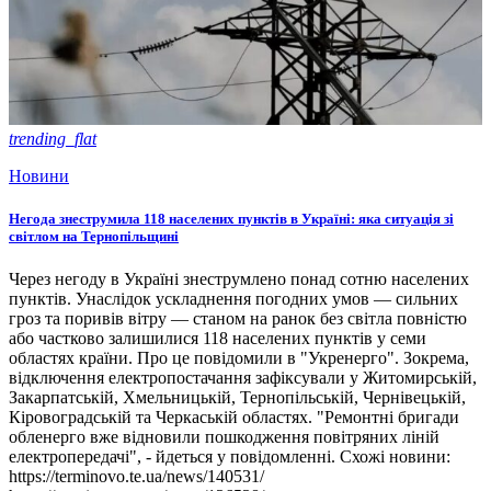
trending_flat
Новини
Негода знеструмила 118 населених пунктів в Україні: яка ситуація зі
світлом на Тернопільщині
Через негоду в Україні знеструмлено понад сотню населених
пунктів. Унаслідок ускладнення погодних умов — сильних
гроз та поривів вітру — станом на ранок без світла повністю
або частково залишилися 118 населених пунктів у семи
областях країни. Про це повідомили в "Укренерго". Зокрема,
відключення електропостачання зафіксували у Житомирській,
Закарпатській, Хмельницькій, Тернопільській, Чернівецькій,
Кіровоградській та Черкаській областях. "Ремонтні бригади
обленерго вже відновили пошкодження повітряних ліній
електропередачі", - йдеться у повідомленні. Схожі новини:
https://terminovo.te.ua/news/140531/