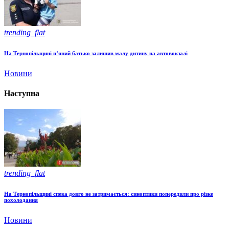
trending_flat
На Тернопільщині п’яний батько залишив малу дитину на автовокзалі
Новини
Наступна
trending_flat
На Тернопільщині спека довго не затримається: синоптики попередили про різке
похолодання
Новини