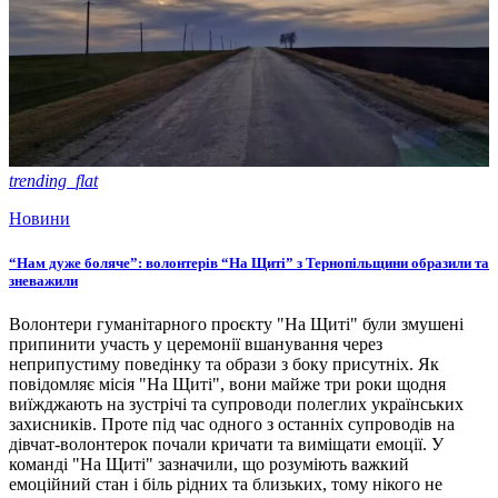
trending_flat
Новини
“Нам дуже боляче”: волонтерів “На Щиті” з Тернопільщини образили та
зневажили
Волонтери гуманітарного проєкту "На Щиті" були змушені
припинити участь у церемонії вшанування через
неприпустиму поведінку та образи з боку присутніх. Як
повідомляє місія "На Щиті", вони майже три роки щодня
виїжджають на зустрічі та супроводи полеглих українських
захисників. Проте під час одного з останніх супроводів на
дівчат-волонтерок почали кричати та виміщати емоції. У
команді "На Щиті" зазначили, що розуміють важкий
емоційний стан і біль рідних та близьких, тому нікого не