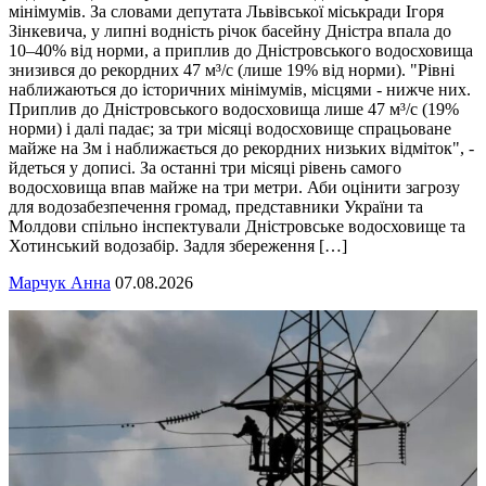
мінімумів. За словами депутата Львівської міськради Ігоря
Зінкевича, у липні водність річок басейну Дністра впала до
10–40% від норми, а приплив до Дністровського водосховища
знизився до рекордних 47 м³/с (лише 19% від норми). "Рівні
наближаються до історичних мінімумів, місцями - нижче них.
Приплив до Дністровського водосховища лише 47 м³/с (19%
норми) і далі падає; за три місяці водосховище спрацьоване
майже на 3м і наближається до рекордних низьких відміток", -
йдеться у дописі. За останні три місяці рівень самого
водосховища впав майже на три метри. Аби оцінити загрозу
для водозабезпечення громад, представники України та
Молдови спільно інспектували Дністровське водосховище та
Хотинський водозабір. Задля збереження […]
Марчук Анна
07.08.2026