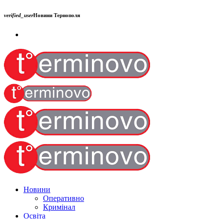
verified_user
Новини Тернополя
Новини
Оперативно
Кримінал
Освіта