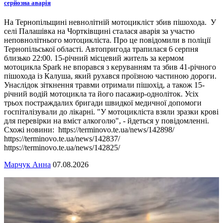
серйозна аварія
На Тернопільщині невнолітній мотоцикліст збив пішохода. У
селі Палашівка на Чортківщині сталася аварія за участю
неповнолітнього мотоцикліста. Про це повідомили в поліції
Тернопільської області. Автопригода трапилася 6 серпня
близько 22:00. 15-річний місцевий житель за кермом
мотоцикла Spark не впорався з керуванням та збив 41-річного
пішохода із Калуша, який рухався проїзною частиною дороги.
Унаслідок зіткнення травми отримали пішохід, а також 15-
річний водій мотоцикла та його пасажир-одноліток. Усіх
трьох постраждалих бригади швидкої медичної допомоги
госпіталізували до лікарні. "У мотоцикліста взяли зразки крові
для перевірки на вміст алкоголю", - йдеться у повідомленні.
Схожі новини: https://terminovo.te.ua/news/142898/
https://terminovo.te.ua/news/142837/
https://terminovo.te.ua/news/142825/
Марчук Анна
07.08.2026