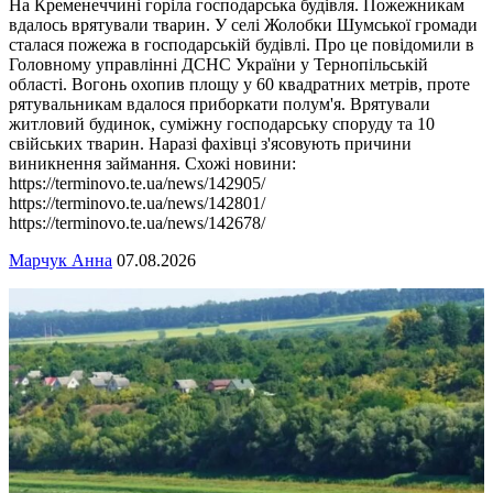
На Кременеччині горіла господарська будівля. Пожежникам
вдалось врятували тварин. У селі Жолобки Шумської громади
сталася пожежа в господарській будівлі. Про це повідомили в
Головному управлінні ДСНС України у Тернопільській
області. Вогонь охопив площу у 60 квадратних метрів, проте
рятувальникам вдалося приборкати полум'я. Врятували
житловий будинок, суміжну господарську споруду та 10
свійських тварин. Наразі фахівці з'ясовують причини
виникнення займання. Схожі новини:
https://terminovo.te.ua/news/142905/
https://terminovo.te.ua/news/142801/
https://terminovo.te.ua/news/142678/
Марчук Анна
07.08.2026