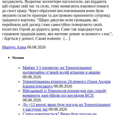
засуджують. Водночас волонтери наголосили, що віддають
цій справі свій час та сили, тому вимагають взаємної поваги
до своєї праці. Через образливі висловлювання вони були
змушені скласти прапори та достроково припинити супровід
траурного кортежу. "Щиро дякуємо всім громадам, які
перейняли цей досвід і вже самостійно повертають своїх
полеглих Героїв до рідного дому. Саме так народжується
справжня традиція шани, яка житиме довше за кожного з нас",
- йдеться у дописі. Схожі новини: […]
Марчук Анна
06.08.2026
Новини
Майже 3,5 промілле: на Тернопільщині
надзвичайно п’яний водій втрапив в аварію
08.08.2026
Тернопільщина втратила 24-річного Героя Андрія
Іскоростенського
08.08.2026
Військовий із Тернополя попередив про спробу
виманити дані бійців під виглядом ВСП
08.08.2026
До +12 вночі: якою буде погода на Тернопільщині
у наступні дні
08.08.2026
Спека повертається? Якою буде погода на