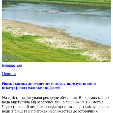
trending_flat
Новини
Рівень води впав до історичного мінімуму: які будуть наслідки
катастрофічного маловоддя на Дністрі
На Дністрі зафіксували рекордне обміління. В окремих місцях
вода відступила від берегової лінії більш ніж на 100 метрів.
Через тривалий дефіцит опадів, що триває ще з квітня, рівень
води в річці та її притоках наближається до історичних