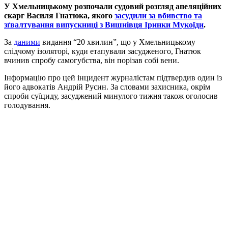
У Хмельницькому розпочали судовий розгляд апеляційних
скарг Василя Гнатюка, якого
засудили за вбивство та
зґвалтування випускниці з Вишнівця Іринки Мукоїди
.
За
даними
видання “20 хвилин”, що у Хмельницькому
слідчому ізоляторі, куди етапували засудженого, Гнатюк
вчинив спробу самогубства, він порізав собі вени.
Інформацію про цей інцидент журналістам підтвердив один із
його адвокатів Андрій Русин. За словами захисника, окрім
спроби суїциду, засуджений минулого тижня також оголосив
голодування.