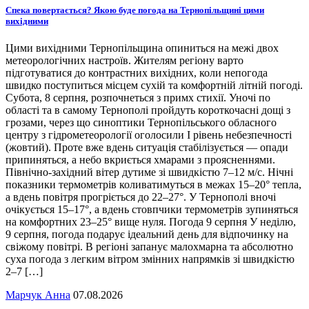
Спека повертається? Якою буде погода на Тернопільщині цими
вихідними
Цими вихідними Тернопільщина опиниться на межі двох
метеорологічних настроїв. Жителям регіону варто
підготуватися до контрастних вихідних, коли непогода
швидко поступиться місцем сухій та комфортній літній погоді.
Субота, 8 серпня, розпочнеться з примх стихії. Уночі по
області та в самому Тернополі пройдуть короткочасні дощі з
грозами, через що синоптики Тернопільського обласного
центру з гідрометеорології оголосили І рівень небезпечності
(жовтий). Проте вже вдень ситуація стабілізується — опади
припиняться, а небо вкриється хмарами з проясненнями.
Північно-західний вітер дутиме зі швидкістю 7–12 м/с. Нічні
показники термометрів коливатимуться в межах 15–20° тепла,
а вдень повітря прогріється до 22–27°. У Тернополі вночі
очікується 15–17°, а вдень стовпчики термометрів зупиняться
на комфортних 23–25° вище нуля. Погода 9 серпня У неділю,
9 серпня, погода подарує ідеальний день для відпочинку на
свіжому повітрі. В регіоні запанує малохмарна та абсолютно
суха погода з легким вітром змінних напрямків зі швидкістю
2–7 […]
Марчук Анна
07.08.2026