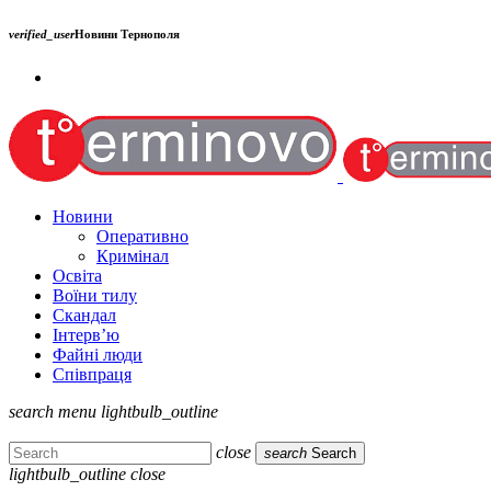
verified_user
Новини Тернополя
Новини
Оперативно
Кримінал
Освіта
Воїни тилу
Скандал
Інтерв’ю
Файні люди
Співпраця
search
menu
lightbulb_outline
close
search
Search
lightbulb_outline
close