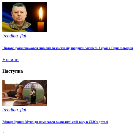
trending_flat
Півтора роки вважався зниклим безвісти: підтвердили загибель Героя з Тернопільщин
Новини
Наступна
trending_flat
Вбивця Іринки Мукоїди намагався вкоротити собі віку в СІЗО: деталі