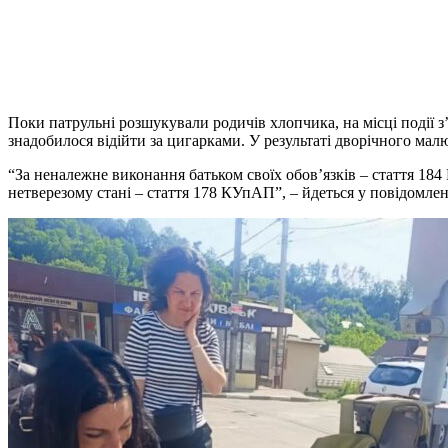
Поки патрульні розшукували родичів хлопчика, на місці події з
знадобилося відійти за цигарками. У результаті дворічного ма
“За неналежне виконання батьком своїх обов’язків – стаття 18
нетверезому стані – стаття 178 КУпАП”, – йдеться у повідомлен