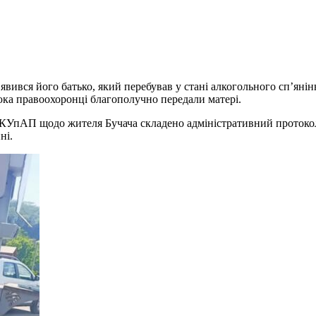
’явився його батько, який перебував у стані алкогольного сп’яні
люка правоохоронці благополучно передали матері.
4 КУпАП щодо жителя Бучача складено адміністративний протокол
ні.