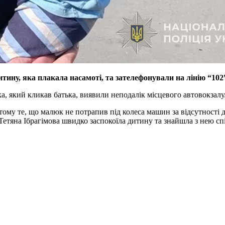
тину, яка плакала насамоті, та зателефонували на лінію “102
а, який кликав батька, виявили неподалік місцевого автовокзалу
тому те, що малюк не потрапив під колеса машин за відсутності
Тетяна Ібрагімова швидко заспокоїла дитину та знайшла з нею сп