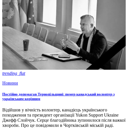
trending_flat
Новини
Постійно допомагав Тернопільщині: помер канадський волонтер з
українським корінням
Відійшов у вічність волонтер, канадієць українського
походження та президент організації Yukon Support Ukraine
Джефф Слойчук. Серце благодійника зупинилося після важкої
хвороби. Про це повідомили в Чортківській міській раді.