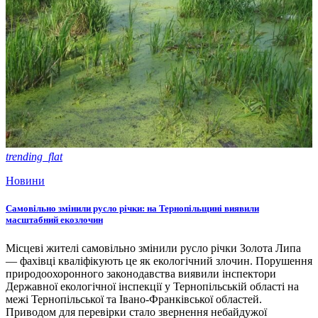
trending_flat
Новини
Самовільно змінили русло річки: на Тернопільщині виявили
масштабний екозлочин
Місцеві жителі самовільно змінили русло річки Золота Липа
— фахівці кваліфікують це як екологічний злочин. Порушення
природоохоронного законодавства виявили інспектори
Державної екологічної інспекції у Тернопільській області на
межі Тернопільської та Івано-Франківської областей.
Приводом для перевірки стало звернення небайдужої