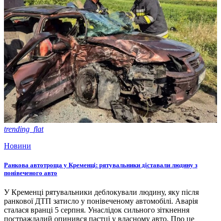
trending_flat
Новини
Ранкова автотроща у Кременці: рятувальники діставали людину з
понівеченого авто
У Кременці рятувальники деблокували людину, яку після
ранкової ДТП затисло у понівеченому автомобілі. Аварія
сталася вранці 5 серпня. Унаслідок сильного зіткнення
постраждалий опинився пастці у власному авто. Про це