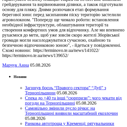
грейдерування та вирівнювання ділянки, а також підготували
основу для пляжу. Днями розпочався етап формування
берегової зони: перед засипанням піску територію застелили
агроволокном. "Попереду ще чимало роботи: встановлення
необхідної інфраструктури, облаштування території та
створення комфортних умов для відпочинку. Але ми впевнено
рухаємося до мети, щоб уже зовсім скоро жителі Зборівської
громади могли насолоджуватися сучасною, охайною та
безпечною відпочинковою зоною", - йдеться у повідомленні.
Схожі новини: https://terminovo.te.ua/news/141022/
https://terminovo.te.ua/news/139652/
Марчук Анна
05.08.2026
Новини
Загинув боєць “Правого сектора” “Дуб” з
Тернопільщини
05.08.2026
Спека до +40 та інші “сюрпризи”: чого чекати від
погоди на Тернопільщині
05.08.2026
Самовільно змінили русло річки: на
Тернопільщині виявили масштабний екозлочин
05.08.2026
Ранкова автотроща у Кременці: рятувальники