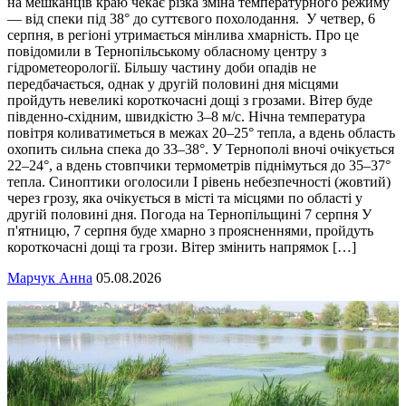
на мешканців краю чекає різка зміна температурного режиму
— від спеки під 38° до суттєвого похолодання. У четвер, 6
серпня, в регіоні утримається мінлива хмарність. Про це
повідомили в Тернопільському обласному центру з
гідрометеорології. Більшу частину доби опадів не
передбачається, однак у другій половині дня місцями
пройдуть невеликі короткочасні дощі з грозами. Вітер буде
південно-східним, швидкістю 3–8 м/с. Нічна температура
повітря коливатиметься в межах 20–25° тепла, а вдень область
охопить сильна спека до 33–38°. У Тернополі вночі очікується
22–24°, а вдень стовпчики термометрів піднімуться до 35–37°
тепла. Синоптики оголосили І рівень небезпечності (жовтий)
через грозу, яка очікується в місті та місцями по області у
другій половині дня. Погода на Тернопільщині 7 серпня У
п'ятницю, 7 серпня буде хмарно з проясненнями, пройдуть
короткочасні дощі та грози. Вітер змінить напрямок […]
Марчук Анна
05.08.2026