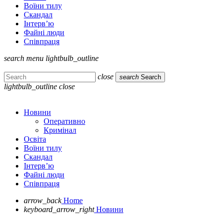
Воїни тилу
Скандал
Інтерв’ю
Файні люди
Співпраця
search
menu
lightbulb_outline
close
search
Search
lightbulb_outline
close
Новини
Оперативно
Кримінал
Освіта
Воїни тилу
Скандал
Інтерв’ю
Файні люди
Співпраця
arrow_back
Home
keyboard_arrow_right
Новини