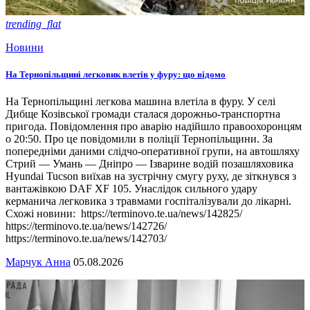
trending_flat
Новини
На Тернопільщині легковик влетів у фуру: що відомо
На Тернопільщині легкова машина влетіла в фуру. У селі
Дибще Козівської громади сталася дорожньо-транспортна
пригода. Повідомлення про аварію надійшло правоохоронцям
о 20:50. Про це повідомили в поліції Тернопільщини. За
попередніми даними слідчо-оперативної групи, на автошляху
Стрий — Умань — Дніпро — Ізварине водій позашляховика
Hyundai Tucson виїхав на зустрічну смугу руху, де зіткнувся з
вантажівкою DAF ХF 105. Унаслідок сильного удару
керманича легковика з травмами госпіталізували до лікарні.
Схожі новини: https://terminovo.te.ua/news/142825/
https://terminovo.te.ua/news/142726/
https://terminovo.te.ua/news/142703/
Марчук Анна
05.08.2026