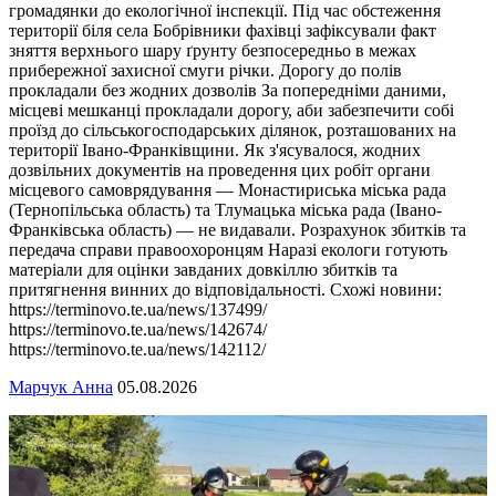
громадянки до екологічної інспекції. Під час обстеження
території біля села Бобрівники фахівці зафіксували факт
зняття верхнього шару ґрунту безпосередньо в межах
прибережної захисної смуги річки. Дорогу до полів
прокладали без жодних дозволів За попередніми даними,
місцеві мешканці прокладали дорогу, аби забезпечити собі
проїзд до сільськогосподарських ділянок, розташованих на
території Івано-Франківщини. Як з'ясувалося, жодних
дозвільних документів на проведення цих робіт органи
місцевого самоврядування — Монастириська міська рада
(Тернопільська область) та Тлумацька міська рада (Івано-
Франківська область) — не видавали. Розрахунок збитків та
передача справи правоохоронцям Наразі екологи готують
матеріали для оцінки завданих довкіллю збитків та
притягнення винних до відповідальності. Схожі новини:
https://terminovo.te.ua/news/137499/
https://terminovo.te.ua/news/142674/
https://terminovo.te.ua/news/142112/
Марчук Анна
05.08.2026