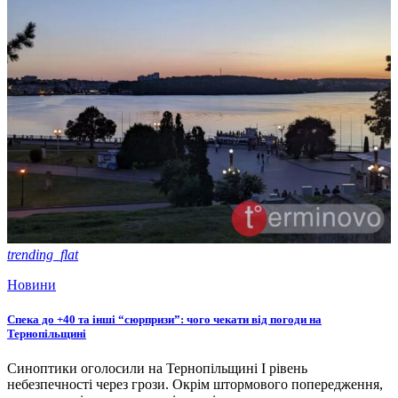
trending_flat
Новини
Спека до +40 та інші “сюрпризи”: чого чекати від погоди на
Тернопільщині
Синоптики оголосили на Тернопільщині І рівень
небезпечності через грози. Окрім штормового попередження,