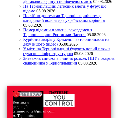
діставали людину з понівеченого авто
05.08.2026
На Тернопільщині легковик влетів у фуру: що
відомо
05.08.2026
Постійно допомагав Тернопільщині: помер
канадський волонтер з українським корінням
05.08.2026
Помер відомий плавець, рекордсмен з
Тернопільщини Ростислав Ласюта
05.08.2026
Курйозна аварія у Кременці: авто опинилось на
даху іншого (відео)
05.08.2026
У місті на Тернопільщині будують новий пляж з
сучасною інфраструктурою
05.08.2026
Зневажив єпископа і чинив розкол: ПЦУ покарала
священника з Тернопільщини
05.08.2026
ПАРТНЕРИ
Контакти
редакції:
terminovo.te@gmail.com
м. Тернопіль,