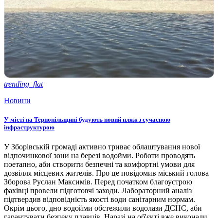
trending_flat
Новини
У місті на Тернопільщині будують новий пляж з сучасною
інфраструктурою
У Зборівській громаді активно триває облаштування нової
відпочинкової зони на березі водойми. Роботи проводять
поетапно, аби створити безпечні та комфортні умови для
дозвілля місцевих жителів. Про це повідомив міський голова
Зборова Руслан Максимів. Перед початком благоустрою
фахівці провели підготовчі заходи. Лабораторний аналіз
підтвердив відповідність якості води санітарним нормам.
Окрім цього, дно водойми обстежили водолази ДСНС, аби
гарантувати безпеку плавців. Наразі на об'єкті вже виконали