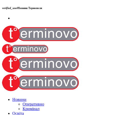
verified_user
Новини Тернополя
Новини
Оперативно
Кримінал
Освіта