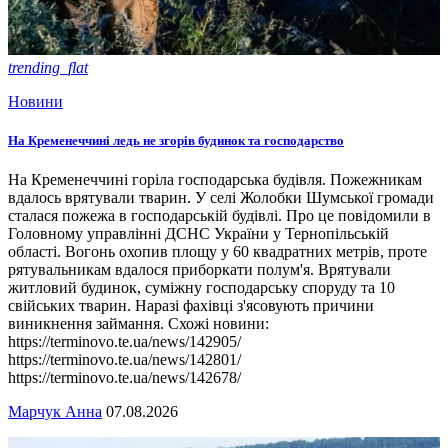
trending_flat
Новини
На Кременеччині ледь не згорів будинок та господарство
На Кременеччині горіла господарська будівля. Пожежникам
вдалось врятували тварин. У селі Жолобки Шумської громади
сталася пожежа в господарській будівлі. Про це повідомили в
Головному управлінні ДСНС України у Тернопільській
області. Вогонь охопив площу у 60 квадратних метрів, проте
рятувальникам вдалося приборкати полум'я. Врятували
житловий будинок, суміжну господарську споруду та 10
свійських тварин. Наразі фахівці з'ясовують причини
виникнення займання. Схожі новини:
https://terminovo.te.ua/news/142905/
https://terminovo.te.ua/news/142801/
https://terminovo.te.ua/news/142678/
Марчук Анна
07.08.2026