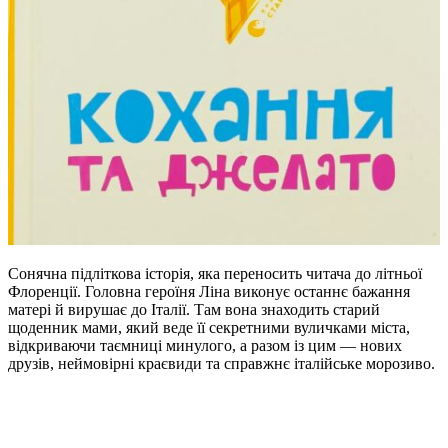
Сонячна підліткова історія, яка переносить читача до літньої
Флоренції. Головна героїня Ліна виконує останнє бажання
матері й вирушає до Італії. Там вона знаходить старий
щоденник мами, який веде її секретними вуличками міста,
відкриваючи таємниці минулого, а разом із цим — нових
друзів, неймовірні краєвиди та справжнє італійське морозиво.