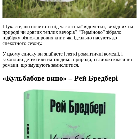
Шукаєте, що почитати під час літньої відпустки, вихідних на
природі чи довгих теплих вечорів? “Терміново” зібрало
підбірку різножанрових книг, які ідеально пасують до
спекотного сезону.
У цьому списку ви знайдете і легкі романтичні комедії, і
захопливі детективи на тлі дикої природи, і глибокі класичні
романи, що змушують замислитися.
«Кульбабове вино» – Рей Бредбері