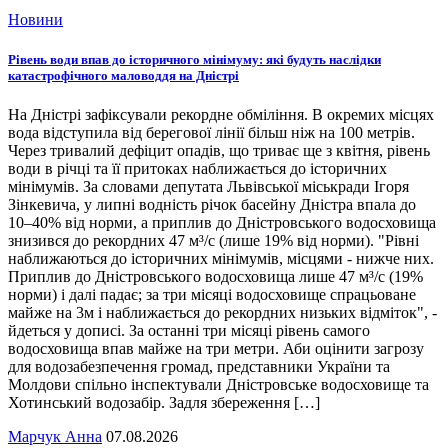
Новини
Рівень води впав до історичного мінімуму: які будуть наслідки
катастрофічного маловоддя на Дністрі
На Дністрі зафіксували рекордне обміління. В окремих місцях
вода відступила від берегової лінії більш ніж на 100 метрів.
Через тривалий дефіцит опадів, що триває ще з квітня, рівень
води в річці та її притоках наближається до історичних
мінімумів. За словами депутата Львівської міськради Ігоря
Зінкевича, у липні водність річок басейну Дністра впала до
10–40% від норми, а приплив до Дністровського водосховища
знизився до рекордних 47 м³/с (лише 19% від норми). "Рівні
наближаються до історичних мінімумів, місцями - нижче них.
Приплив до Дністровського водосховища лише 47 м³/с (19%
норми) і далі падає; за три місяці водосховище спрацьоване
майже на 3м і наближається до рекордних низьких відміток", -
йдеться у дописі. За останні три місяці рівень самого
водосховища впав майже на три метри. Аби оцінити загрозу
для водозабезпечення громад, представники України та
Молдови спільно інспектували Дністровське водосховище та
Хотинський водозабір. Задля збереження […]
Марчук Анна
07.08.2026