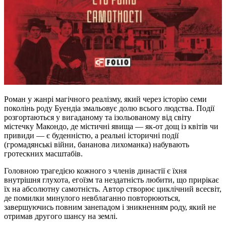
Роман у жанрі магічного реалізму, який через історію семи
поколінь роду Буендіа змальовує долю всього людства. Події
розгортаються у вигаданому та ізольованому від світу
містечку Макондо, де містичні явища — як-от дощ із квітів чи
привиди — є буденністю, а реальні історичні події
(громадянські війни, бананова лихоманка) набувають
гротескних масштабів.
Головною трагедією кожного з членів династії є їхня
внутрішня глухота, егоїзм та нездатність любити, що прирікає
їх на абсолютну самотність. Автор створює циклічний всесвіт,
де помилки минулого невблаганно повторюються,
завершуючись повним занепадом і зникненням роду, який не
отримав другого шансу на землі.