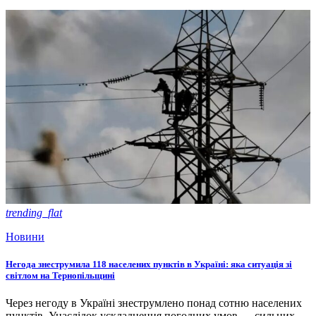
trending_flat
Новини
Негода знеструмила 118 населених пунктів в Україні: яка ситуація зі
світлом на Тернопільщині
Через негоду в Україні знеструмлено понад сотню населених
пунктів. Унаслідок ускладнення погодних умов — сильних