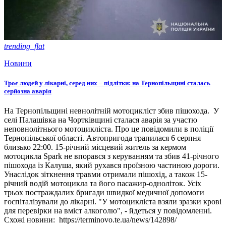
trending_flat
Новини
Троє людей у лікарні, серед них – підлітки: на Тернопільщині сталась
серйозна аварія
На Тернопільщині невнолітній мотоцикліст збив пішохода. У
селі Палашівка на Чортківщині сталася аварія за участю
неповнолітнього мотоцикліста. Про це повідомили в поліції
Тернопільської області. Автопригода трапилася 6 серпня
близько 22:00. 15-річний місцевий житель за кермом
мотоцикла Spark не впорався з керуванням та збив 41-річного
пішохода із Калуша, який рухався проїзною частиною дороги.
Унаслідок зіткнення травми отримали пішохід, а також 15-
річний водій мотоцикла та його пасажир-одноліток. Усіх
трьох постраждалих бригади швидкої медичної допомоги
госпіталізували до лікарні. "У мотоцикліста взяли зразки крові
для перевірки на вміст алкоголю", - йдеться у повідомленні.
Схожі новини: https://terminovo.te.ua/news/142898/