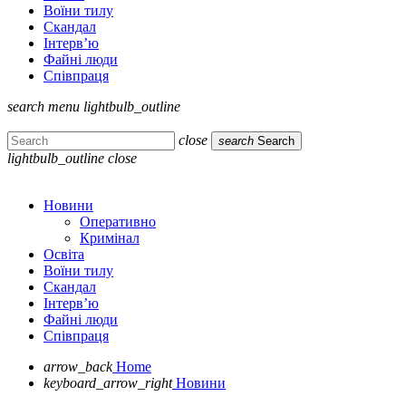
Воїни тилу
Скандал
Інтерв’ю
Файні люди
Співпраця
search
menu
lightbulb_outline
close
search
Search
lightbulb_outline
close
Новини
Оперативно
Кримінал
Освіта
Воїни тилу
Скандал
Інтерв’ю
Файні люди
Співпраця
arrow_back
Home
keyboard_arrow_right
Новини