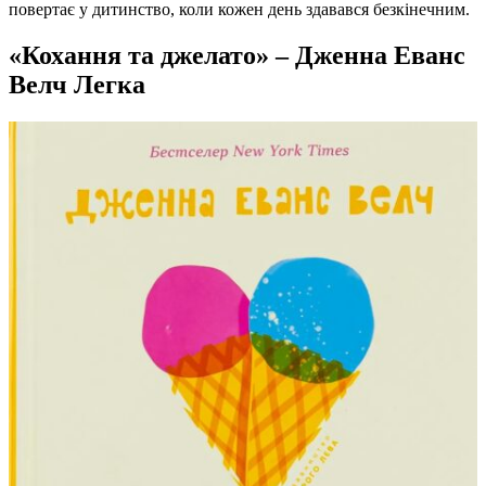
повертає у дитинство, коли кожен день здавався безкінечним.
«Кохання та джелато» – Дженна Еванс
Велч Легка