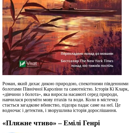
Роман, який дихає дикою природою, спекотними південними
болотами Північної Кароліни та самотністю. Історія Кї Кларк,
«дівчини з болота», яка виросла насамоті серед природи,
навчилася розуміти мову птахів та води. Коли в містечку
стається загадкове вбивство, підозра падає саме на неї. Це
водночас і детектив, і зворушлива історія дорослішання.
«Пляжне чтиво» – Емілі Генрі