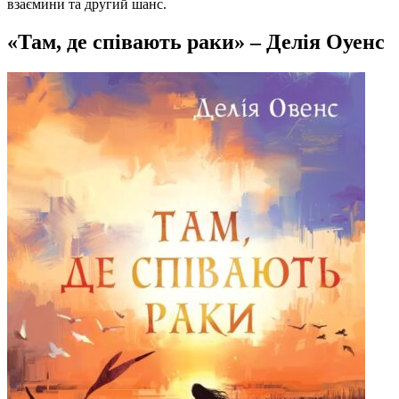
взаємини та другий шанс.
«Там, де співають раки» – Делія Оуенс