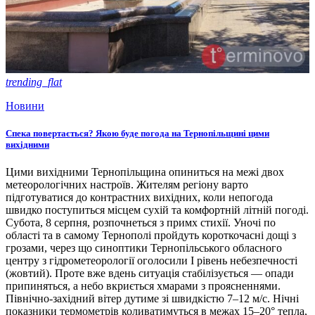
trending_flat
Новини
Спека повертається? Якою буде погода на Тернопільщині цими
вихідними
Цими вихідними Тернопільщина опиниться на межі двох
метеорологічних настроїв. Жителям регіону варто
підготуватися до контрастних вихідних, коли непогода
швидко поступиться місцем сухій та комфортній літній погоді.
Субота, 8 серпня, розпочнеться з примх стихії. Уночі по
області та в самому Тернополі пройдуть короткочасні дощі з
грозами, через що синоптики Тернопільського обласного
центру з гідрометеорології оголосили І рівень небезпечності
(жовтий). Проте вже вдень ситуація стабілізується — опади
припиняться, а небо вкриється хмарами з проясненнями.
Північно-західний вітер дутиме зі швидкістю 7–12 м/с. Нічні
показники термометрів коливатимуться в межах 15–20° тепла,