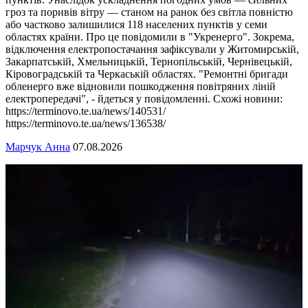
гроз та поривів вітру — станом на ранок без світла повністю
або частково залишилися 118 населених пунктів у семи
областях країни. Про це повідомили в "Укренерго". Зокрема,
відключення електропостачання зафіксували у Житомирській,
Закарпатській, Хмельницькій, Тернопільській, Чернівецькій,
Кіровоградській та Черкаській областях. "Ремонтні бригади
обленерго вже відновили пошкодження повітряних ліній
електропередачі", - йдеться у повідомленні. Схожі новини:
https://terminovo.te.ua/news/140531/
https://terminovo.te.ua/news/136538/
Марчук Анна
07.08.2026