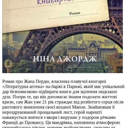
Роман про Жана Пердю, власника плавучої книгарні
«Літературна аптека» на баржі в Парижі, який має унікальний
дар безпомилково підбирати книги для зцілення людських
душ. Попри те, що він допомагає іншим подолати життєві
кризи, сам Жан уже 21 рік страждає від розбитого серця після
раптового зникнення своєї коханої Манон. Знайшовши її
нероздрукований прощальний лист, герой нарешті
наважується знятися з якоря і вирушає у подорож річками
Франції до Провансу. Ця мандрівка, наповнена атмосферою
європейського півдня, новими знайомствами, смаками та