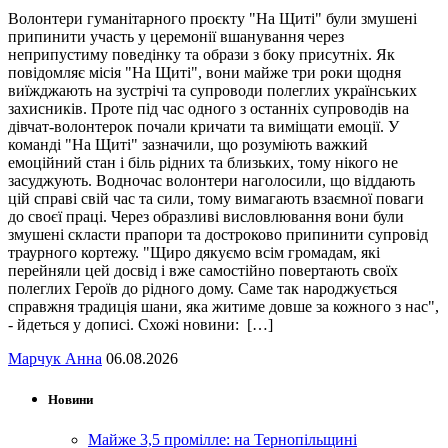
Волонтери гуманітарного проєкту "На Щиті" були змушені
припинити участь у церемонії вшанування через
неприпустиму поведінку та образи з боку присутніх. Як
повідомляє місія "На Щиті", вони майже три роки щодня
виїжджають на зустрічі та супроводи полеглих українських
захисників. Проте під час одного з останніх супроводів на
дівчат-волонтерок почали кричати та виміщати емоції. У
команді "На Щиті" зазначили, що розуміють важкий
емоційний стан і біль рідних та близьких, тому нікого не
засуджують. Водночас волонтери наголосили, що віддають
цій справі свій час та сили, тому вимагають взаємної поваги
до своєї праці. Через образливі висловлювання вони були
змушені скласти прапори та достроково припинити супровід
траурного кортежу. "Щиро дякуємо всім громадам, які
перейняли цей досвід і вже самостійно повертають своїх
полеглих Героїв до рідного дому. Саме так народжується
справжня традиція шани, яка житиме довше за кожного з нас",
- йдеться у дописі. Схожі новини: […]
Марчук Анна
06.08.2026
Новини
Майже 3,5 промілле: на Тернопільщині