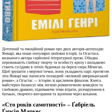
Дотепний та емоційний роман про двох авторів-антиподів:
Январі, яка пише популярні любовні історії, та Огастаса,
визнаного автора серйозної літературної прози. Обидва
переживають глибоку творчу та особисту кризу і випадково
стають сусідами в літніх будинках на березі озера Мічиган.
Щоб зрушити з мертвої точки, вони укладають парі: протягом
літа Январі має написати похмурий «великий американський
роман», а Огастас — історію зі щасливим фіналом. Книга
майстерно балансує між легкою романтичною комедією та
глибокою драмою, піднімаючи теми втрати, розчарування в
батьках, творчого вигорання та зцілення через кохання.
«Сто років самотності» – Ґабріель
Ґарсія Маркес