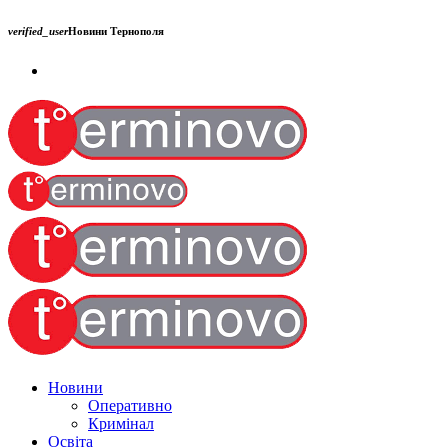
verified_user
Новини Тернополя
Новини
Оперативно
Кримінал
Освіта