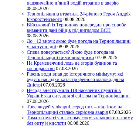
надзвичайно п’яний водій втрапив в аварію
08.08.2026
Тернопільщина втратила 24-річного Героя Андрія
Іскоростенського
08.08.2026
Військовий із Тернополя попередив про спробу
виманити дані бійців під виглядом ВСП
08.08.2026
До +12 вночі: якою буде погода на Тернопільщині
у наступні дні
08.08.2026
Спека повертається? Якою буде погода на
Тернопільщині цими вихідними
07.08.2026
На Кременеччині ледь не згорів будинок та
господарство
07.08.2026
Рівень води впав до історичного мінімуму: які
будуть наслідки катастрофічного маловоддя на
Дністрі
07.08.2026
Негода знеструмила 118 населених пунктів в
Україні: яка ситуація зі світлом на Тернопільщині
07.08.2026
Троє людей у лікарні, серед них – підлітки: на
Тернопільщині сталась серйозна аварія
07.08.2026
Томати пелаті у власному соку: як закрити на зиму
без оцту й кислоти
06.08.2026