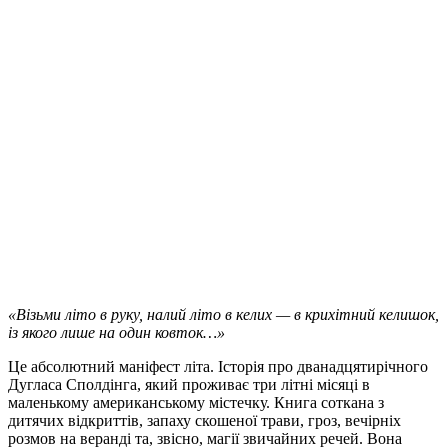
«Візьми літо в руку, налий літо в келих — в крихітний келишок,
із якого лише на один ковток…»
Це абсолютний маніфест літа. Історія про дванадцятирічного
Дугласа Сполдінга, який проживає три літні місяці в
маленькому американському містечку. Книга соткана з
дитячих відкриттів, запаху скошеної трави, гроз, вечірніх
розмов на веранді та, звісно, магії звичайних речей. Вона