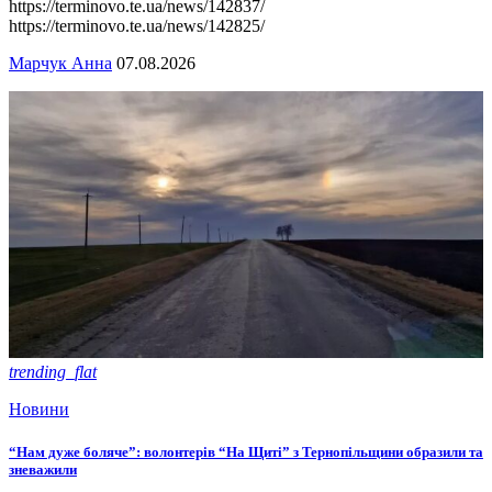
https://terminovo.te.ua/news/142837/
https://terminovo.te.ua/news/142825/
Марчук Анна
07.08.2026
trending_flat
Новини
“Нам дуже боляче”: волонтерів “На Щиті” з Тернопільщини образили та
зневажили