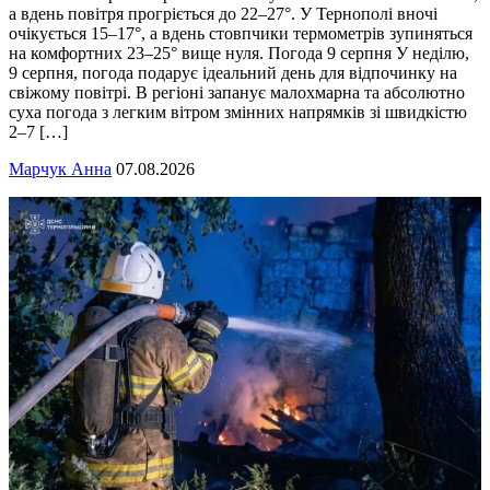
а вдень повітря прогріється до 22–27°. У Тернополі вночі
очікується 15–17°, а вдень стовпчики термометрів зупиняться
на комфортних 23–25° вище нуля. Погода 9 серпня У неділю,
9 серпня, погода подарує ідеальний день для відпочинку на
свіжому повітрі. В регіоні запанує малохмарна та абсолютно
суха погода з легким вітром змінних напрямків зі швидкістю
2–7 […]
Марчук Анна
07.08.2026