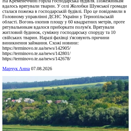
На Кременеччині горіла господарська будівля. Пожежникам
вдалось врятували тварин. У селі Жолобки Шумської громади
сталася пожежа в господарській будівлі. Про це повідомили в
Головному управлінні ДСНС України у Тернопільській
області. Вогонь охопив площу у 60 квадратних метрів, проте
рятувальникам вдалося приборкати полум'я. Врятували
житловий будинок, суміжну господарську споруду та 10
свійських тварин. Наразі фахівці з'ясовують причини
виникнення займання. Схожі новини:
https://terminovo.te.ua/news/142905/
https://terminovo.te.ua/news/142801/
https://terminovo.te.ua/news/142678/
Марчук Анна
07.08.2026