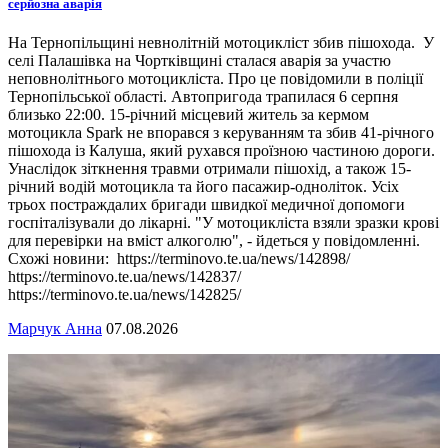
серйозна аварія
На Тернопільщині невнолітній мотоцикліст збив пішохода. У
селі Палашівка на Чортківщині сталася аварія за участю
неповнолітнього мотоцикліста. Про це повідомили в поліції
Тернопільської області. Автопригода трапилася 6 серпня
близько 22:00. 15-річний місцевий житель за кермом
мотоцикла Spark не впорався з керуванням та збив 41-річного
пішохода із Калуша, який рухався проїзною частиною дороги.
Унаслідок зіткнення травми отримали пішохід, а також 15-
річний водій мотоцикла та його пасажир-одноліток. Усіх
трьох постраждалих бригади швидкої медичної допомоги
госпіталізували до лікарні. "У мотоцикліста взяли зразки крові
для перевірки на вміст алкоголю", - йдеться у повідомленні.
Схожі новини: https://terminovo.te.ua/news/142898/
https://terminovo.te.ua/news/142837/
https://terminovo.te.ua/news/142825/
Марчук Анна
07.08.2026