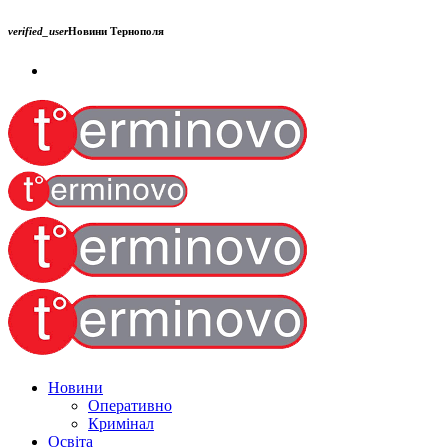
verified_user
Новини Тернополя
Новини
Оперативно
Кримінал
Освіта