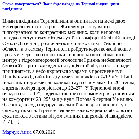
Спека повертається? Якою буде погода на Тернопільщині цими
вихідними
Цими вихідними Тернопільщина опиниться на межі двох
метеорологічних настроїв. Жителям регіону варто
підготуватися до контрастних вихідних, коли непогода
швидко поступиться місцем сухій та комфортній літній погоді.
Субота, 8 серпня, розпочнеться з примх стихії. Уночі по
області та в самому Тернополі пройдуть короткочасні дощі з
грозами, через що синоптики Тернопільського обласного
центру з гідрометеорології оголосили І рівень небезпечності
(жовтий). Проте вже вдень ситуація стабілізується — опади
припиняться, а небо вкриється хмарами з проясненнями.
Північно-західний вітер дутиме зі швидкістю 7–12 м/с. Нічні
показники термометрів коливатимуться в межах 15–20° тепла,
а вдень повітря прогріється до 22–27°. У Тернополі вночі
очікується 15–17°, а вдень стовпчики термометрів зупиняться
на комфортних 23–25° вище нуля. Погода 9 серпня У неділю,
9 серпня, погода подарує ідеальний день для відпочинку на
свіжому повітрі. В регіоні запанує малохмарна та абсолютно
суха погода з легким вітром змінних напрямків зі швидкістю
2–7 […]
Марчук Анна
07.08.2026