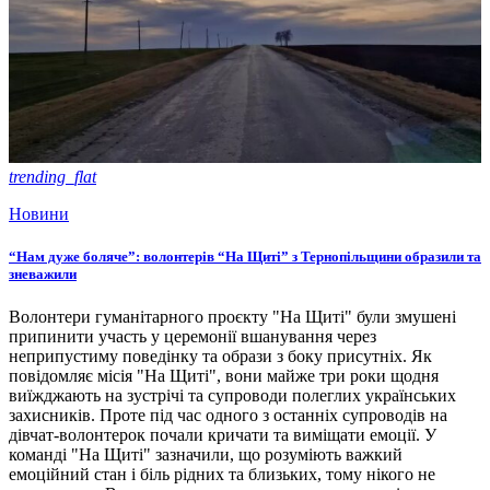
trending_flat
Новини
“Нам дуже боляче”: волонтерів “На Щиті” з Тернопільщини образили та
зневажили
Волонтери гуманітарного проєкту "На Щиті" були змушені
припинити участь у церемонії вшанування через
неприпустиму поведінку та образи з боку присутніх. Як
повідомляє місія "На Щиті", вони майже три роки щодня
виїжджають на зустрічі та супроводи полеглих українських
захисників. Проте під час одного з останніх супроводів на
дівчат-волонтерок почали кричати та виміщати емоції. У
команді "На Щиті" зазначили, що розуміють важкий
емоційний стан і біль рідних та близьких, тому нікого не