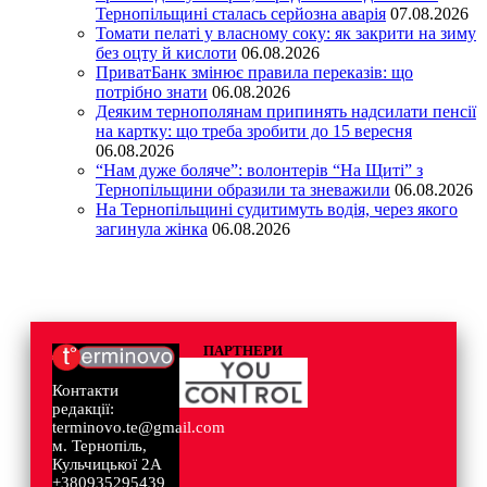
Тернопільщині сталась серйозна аварія
07.08.2026
Томати пелаті у власному соку: як закрити на зиму
без оцту й кислоти
06.08.2026
ПриватБанк змінює правила переказів: що
потрібно знати
06.08.2026
Деяким тернополянам припинять надсилати пенсії
на картку: що треба зробити до 15 вересня
06.08.2026
“Нам дуже боляче”: волонтерів “На Щиті” з
Тернопільщини образили та зневажили
06.08.2026
На Тернопільщині судитимуть водія, через якого
загинула жінка
06.08.2026
ПАРТНЕРИ
Контакти
редакції:
terminovo.te@gmail.com
м. Тернопіль,
Кульчицької 2А
+380935295439