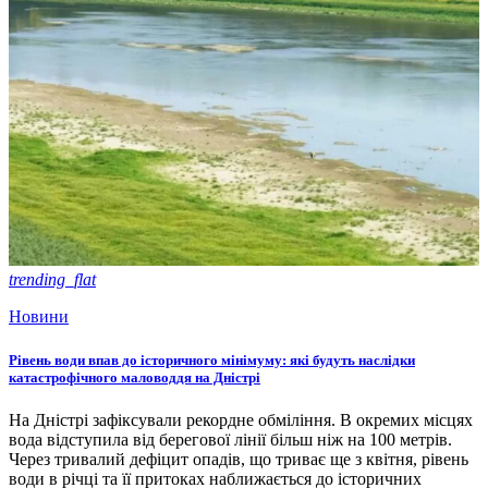
trending_flat
Новини
Рівень води впав до історичного мінімуму: які будуть наслідки
катастрофічного маловоддя на Дністрі
На Дністрі зафіксували рекордне обміління. В окремих місцях
вода відступила від берегової лінії більш ніж на 100 метрів.
Через тривалий дефіцит опадів, що триває ще з квітня, рівень
води в річці та її притоках наближається до історичних