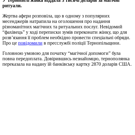
У Тернополі жінка віддала 3 тисячі доларів за магічні
ритуали.
Жертва афери розповіла, що в одному з популярних
месенджерів натрапила на оголошення про надання
різноманітних магічних та ритуальних послуг. Невідомий
“фахівець” у ході переписки зумів переконати жінку, що для
розв’язання її проблем необхідно провести спеціальні обряди.
Про це
повідомили
в пресслужбі поліції Тернопільщини.
Головною умовою для початку “магічної допомоги” була
повна передоплата. Довірившись незнайомцю, тернополянка
переказала на надану їй банківську картку 2870 доларів США.