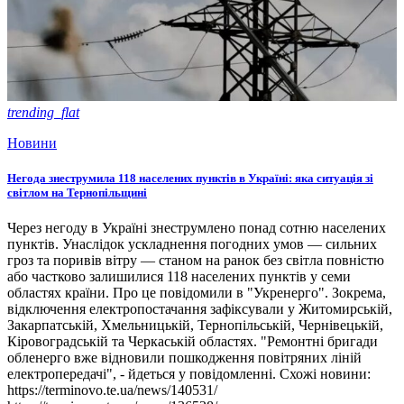
trending_flat
Новини
Негода знеструмила 118 населених пунктів в Україні: яка ситуація зі
світлом на Тернопільщині
Через негоду в Україні знеструмлено понад сотню населених
пунктів. Унаслідок ускладнення погодних умов — сильних
гроз та поривів вітру — станом на ранок без світла повністю
або частково залишилися 118 населених пунктів у семи
областях країни. Про це повідомили в "Укренерго". Зокрема,
відключення електропостачання зафіксували у Житомирській,
Закарпатській, Хмельницькій, Тернопільській, Чернівецькій,
Кіровоградській та Черкаській областях. "Ремонтні бригади
обленерго вже відновили пошкодження повітряних ліній
електропередачі", - йдеться у повідомленні. Схожі новини:
https://terminovo.te.ua/news/140531/