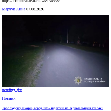
https://terminovo.te.ua/news/136538/
Марчук Анна
07.08.2026
trending_flat
Новини
Троє людей у лікарні, серед них – підлітки: на Тернопільщині сталась