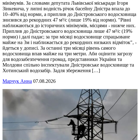
мінімумів. За словами депутата Львівської міськради Ігоря
Зінкевича, у липні водність річок басейну Дністра впала до
10–40% від норми, а приплив до Дністровського водосховища
знизився до рекордних 47 м³/с (лише 19% від норми). "Рівні
наближаються до історичних мінімумів, місцями - нижче них.
Приплив до Дністровського водосховища лише 47 м³/с (19%
норми) і далі падає; за три місяці водосховище спрацьоване
майже на 3м і наближається до рекордних низьких відміток", -
йдеться у дописі. За останні три місяці рівень самого
водосховища впав майже на три метри. Аби оцінити загрозу
для водозабезпечення громад, представники України та
Молдови спільно інспектували Дністровське водосховище та
Хотинський водозабір. Задля збереження […]
Марчук Анна
07.08.2026