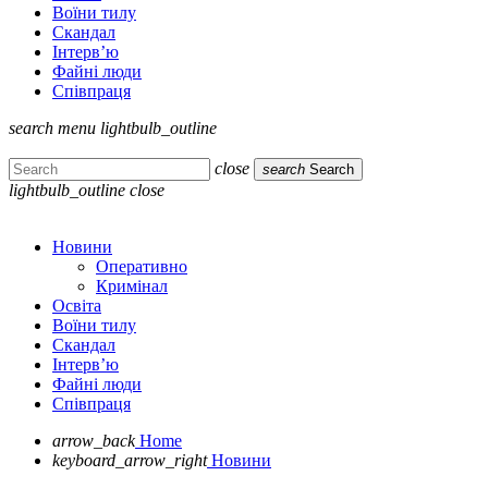
Воїни тилу
Скандал
Інтерв’ю
Файні люди
Співпраця
search
menu
lightbulb_outline
close
search
Search
lightbulb_outline
close
Новини
Оперативно
Кримінал
Освіта
Воїни тилу
Скандал
Інтерв’ю
Файні люди
Співпраця
arrow_back
Home
keyboard_arrow_right
Новини