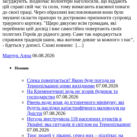
засуджують. Водночас волонтери наголосили, що віддають
цій справі свій час та сили, тому вимагають взаємної поваги
до своєї праці. Через образливі висловлювання вони були
змушені скласти прапори та достроково припинити супровід
траурного кортежу. "Щиро дякуємо всім громадам, які
перейняли цей досвід і вже самостійно повертають своїх
полеглих Героїв до рідного дому. Саме так народжується
справжня традиція шани, яка житиме довше за кожного з нас",
- йдеться у дописі. Схожі новини: […]
Марчук Анна
06.08.2026
Новини
Спека повертається? Якою буде погода на
Тернопільщині цими вихідними
07.08.2026
На Кременеччині ледь не згорів будинок та
господарство
07.08.2026
Рівень води впав до історичного мінімуму: які
будуть наслідки катастрофічного маловоддя на
Дністрі
07.08.2026
Негода знеструмила 118 населених пунктів в
Україні: яка ситуація зі світлом на Тернопільщині
07.08.2026
Троє людей у лікарні, серед них – підлітки: на