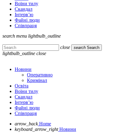
Воїни тилу
Скандал
Інтерв’ю
Файні люди
Співпраця
search
menu
lightbulb_outline
close
search
Search
lightbulb_outline
close
Новини
Оперативно
Кримінал
Освіта
Воїни тилу
Скандал
Інтерв’ю
Файні люди
Співпраця
arrow_back
Home
keyboard_arrow_right
Новини