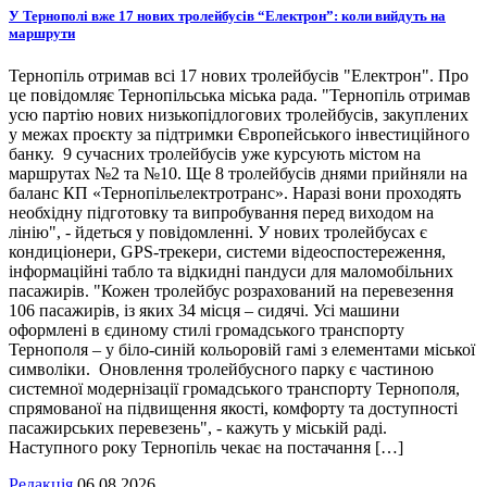
У Тернополі вже 17 нових тролейбусів “Електрон”: коли вийдуть на
маршрути
Тернопіль отримав всі 17 нових тролейбусів "Електрон". Про
це повідомляє Тернопільська міська рада. "Тернопіль отримав
усю партію нових низькопідлогових тролейбусів, закуплених
у межах проєкту за підтримки Європейського інвестиційного
банку. 9 сучасних тролейбусів уже курсують містом на
маршрутах №2 та №10. Ще 8 тролейбусів днями прийняли на
баланс КП «Тернопільелектротранс». Наразі вони проходять
необхідну підготовку та випробування перед виходом на
лінію", - йдеться у повідомленні. У нових тролейбусах є
кондиціонери, GPS-трекери, системи відеоспостереження,
інформаційні табло та відкидні пандуси для маломобільних
пасажирів. "Кожен тролейбус розрахований на перевезення
106 пасажирів, із яких 34 місця – сидячі. Усі машини
оформлені в єдиному стилі громадського транспорту
Тернополя – у біло-синій кольоровій гамі з елементами міської
символіки. Оновлення тролейбусного парку є частиною
системної модернізації громадського транспорту Тернополя,
спрямованої на підвищення якості, комфорту та доступності
пасажирських перевезень", - кажуть у міській раді.
Наступного року Тернопіль чекає на постачання […]
Редакція
06.08.2026