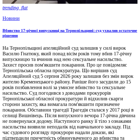
trending_flat
Новини
Вбивство 17-річної випускниці на Тернопільщині: суд ухвалив остаточне
рішення
На Тернопільщині апеляційний суд залишив у силі вирок
Василю Гнатюку, який понад вісім років тому вбив 17-річну
випускницю та вчинив над нею сексуальне насильство.
Захист просив пом'якшити покарання. Про це повідомляє
Тернопільська обласна прокуратура. Що вирішив суд
Апеляційний суд 5 серпня 2026 року залишив без змін вирок
жителю Кременецького району. Раніше його засудили до 15
років позбавлення волі за умисне вбивство та сексуальне
насильство. Суд погодився з доводами прокурорів
Тернопільської обласної прокуратури й відхилив скарги
сторони захисту, яка вимагала пом'якшити призначене
покарання. Обставини трагедії Трагедія сталася у 2017 році в
селищі Вишнівець. Після випускного вечора 17-річна дівчина
не повернулася додому. Наступного ранку її тіло з ознаками
насильства виявили неподалік від навчального закладу. Під
час судового розгляду прокурори надали докази, які
підтвердили причетність обвинуваченого до вбивства та