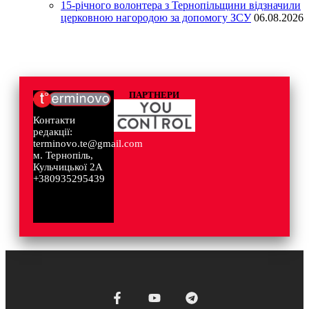
15-річного волонтера з Тернопільщини відзначили
церковною нагородою за допомогу ЗСУ
06.08.2026
ПАРТНЕРИ
Контакти
редакції:
terminovo.te@gmail.com
м. Тернопіль,
Кульчицької 2А
+380935295439