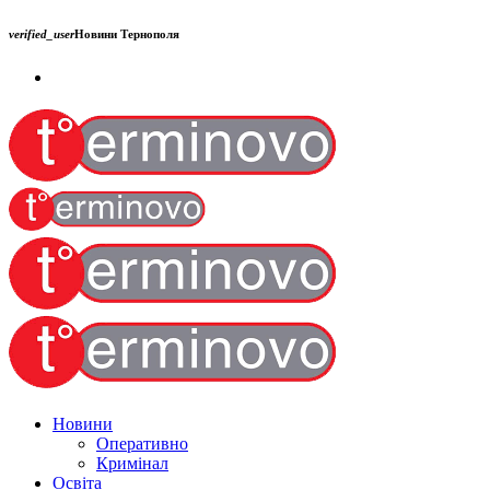
verified_user
Новини Тернополя
Новини
Оперативно
Кримінал
Освіта