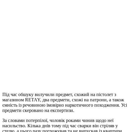
Під час обшуку вилучили предмет, схожий на пістолет з
магазином RETAY, два предмети, схожі на патрони, а також
ємність із речовиною імовірно наркотичного походження. Усі
предмети скеровано на експертизи.
За словами потерпілої, чоловік роками чинив щодо неї
насильство. Кілька днів тому під час сварки він стріляв у
стелю, а цього разу погрожував та не випускав із квартири.