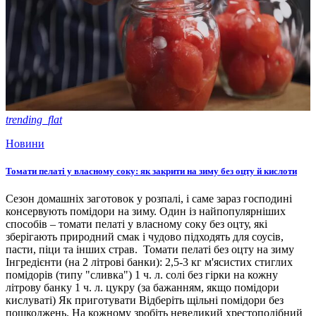
trending_flat
Новини
Томати пелаті у власному соку: як закрити на зиму без оцту й кислоти
Сезон домашніх заготовок у розпалі, і саме зараз господині
консервують помідори на зиму. Один із найпопулярніших
способів – томати пелаті у власному соку без оцту, які
зберігають природний смак і чудово підходять для соусів,
пасти, піци та інших страв. Томати пелаті без оцту на зиму
Інгредієнти (на 2 літрові банки): 2,5-3 кг м'ясистих стиглих
помідорів (типу "сливка") 1 ч. л. солі без гірки на кожну
літрову банку 1 ч. л. цукру (за бажанням, якщо помідори
кислуваті) Як приготувати Відберіть щільні помідори без
пошкоджень. На кожному зробіть невеликий хрестоподібний