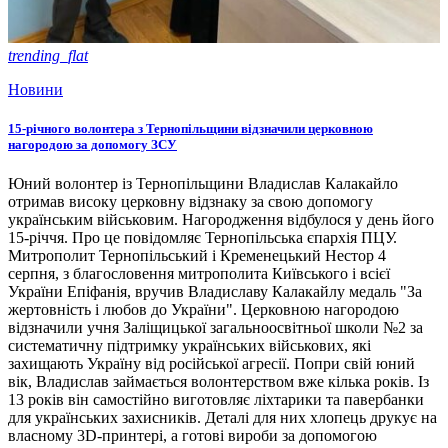
trending_flat
Новини
15-річного волонтера з Тернопільщини відзначили церковною
нагородою за допомогу ЗСУ
Юний волонтер із Тернопільщини Владислав Калакайло
отримав високу церковну відзнаку за свою допомогу
українським військовим. Нагородження відбулося у день його
15-річчя. Про це повідомляє Тернопільська єпархія ПЦУ.
Митрополит Тернопільський і Кременецький Нестор 4
серпня, з благословення митрополита Київського і всієї
України Епіфанія, вручив Владиславу Калакайлу медаль "За
жертовність і любов до України". Церковною нагородою
відзначили учня Заліщицької загальноосвітньої школи №2 за
систематичну підтримку українських військових, які
захищають Україну від російської агресії. Попри свій юний
вік, Владислав займається волонтерством вже кілька років. Із
13 років він самостійно виготовляє ліхтарики та павербанки
для українських захисників. Деталі для них хлопець друкує на
власному 3D-принтері, а готові вироби за допомогою