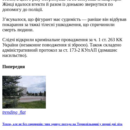
Жінці вдалося втекти й разом із донькою звернутися по
допомогу до поліції.
З’ясувалося, що фігурант має судимість — раніше він відбував
покарання за тяжкі тілесні ушкодження, що спричинили
смерть людини.
Слідчі відкрили кримінальне провадження за ч. 1 ст. 263 КК
України (незаконне поводження зі зброєю). Також складено
адміністративний протокол за ст. 173-2 КУпАП (домашнє
насильство).
Попередня
trending_flat
Тепло, але не без сюрпризів: чим здивує погода на Тернопільщині у перші дні літа