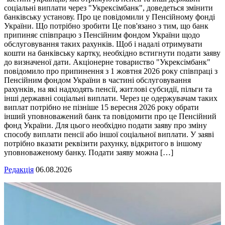
соціальні виплати через "Укрексімбанк", доведеться змінити
банківську установу. Про це повідомили у Пенсійному фонді
України. Що потрібно зробити Це пов'язано з тим, що банк
припиняє співпрацю з Пенсійним фондом України щодо
обслуговування таких рахунків. Щоб і надалі отримувати
кошти на банківську картку, необхідно встигнути подати заяву
до визначеної дати. Акціонерне товариство "Укрексімбанк"
повідомило про припинення з 1 жовтня 2026 року співпраці з
Пенсійним фондом України в частині обслуговування
рахунків, на які надходять пенсії, житлові субсидії, пільги та
інші державні соціальні виплати. Через це одержувачам таких
виплат потрібно не пізніше 15 вересня 2026 року обрати
інший уповноважений банк та повідомити про це Пенсійний
фонд України. Для цього необхідно подати заяву про зміну
способу виплати пенсії або іншої соціальної виплати. У заяві
потрібно вказати реквізити рахунку, відкритого в іншому
уповноваженому банку. Подати заяву можна […]
Редакція
06.08.2026