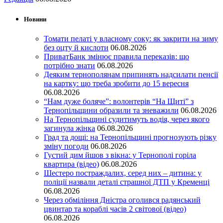
Новини
Томати пелаті у власному соку: як закрити на зиму
без оцту й кислоти
06.08.2026
ПриватБанк змінює правила переказів: що
потрібно знати
06.08.2026
Деяким тернополянам припинять надсилати пенсії
на картку: що треба зробити до 15 вересня
06.08.2026
“Нам дуже боляче”: волонтерів “На Щиті” з
Тернопільщини образили та зневажили
06.08.2026
На Тернопільщині судитимуть водія, через якого
загинула жінка
06.08.2026
Град та дощі: на Тернопільщині прогнозують різку
зміну погоди
06.08.2026
Густий дим йшов з вікна: у Тернополі горіла
квартира (відео)
06.08.2026
Шестеро постраждалих, серед них – дитина: у
поліції назвали деталі страшної ДТП у Кременці
06.08.2026
Через обміління Дністра оголився радянський
цвинтар та кораблі часів 2 світової (відео)
06.08.2026