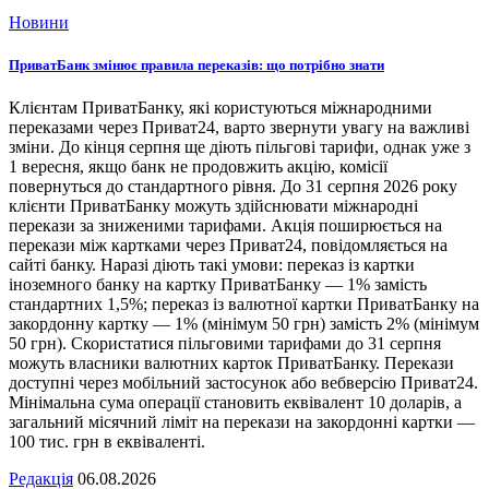
Новини
ПриватБанк змінює правила переказів: що потрібно знати
Клієнтам ПриватБанку, які користуються міжнародними
переказами через Приват24, варто звернути увагу на важливі
зміни. До кінця серпня ще діють пільгові тарифи, однак уже з
1 вересня, якщо банк не продовжить акцію, комісії
повернуться до стандартного рівня. До 31 серпня 2026 року
клієнти ПриватБанку можуть здійснювати міжнародні
перекази за зниженими тарифами. Акція поширюється на
перекази між картками через Приват24, повідомляється на
сайті банку. Наразі діють такі умови: переказ із картки
іноземного банку на картку ПриватБанку — 1% замість
стандартних 1,5%; переказ із валютної картки ПриватБанку на
закордонну картку — 1% (мінімум 50 грн) замість 2% (мінімум
50 грн). Скористатися пільговими тарифами до 31 серпня
можуть власники валютних карток ПриватБанку. Перекази
доступні через мобільний застосунок або вебверсію Приват24.
Мінімальна сума операції становить еквівалент 10 доларів, а
загальний місячний ліміт на перекази на закордонні картки —
100 тис. грн в еквіваленті.
Редакція
06.08.2026