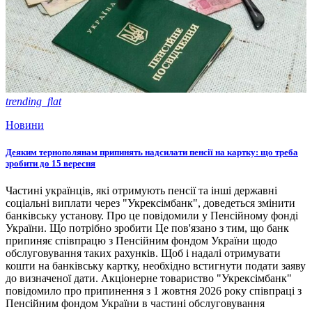
trending_flat
Новини
Деяким тернополянам припинять надсилати пенсії на картку: що треба
зробити до 15 вересня
Частині українців, які отримують пенсії та інші державні
соціальні виплати через "Укрексімбанк", доведеться змінити
банківську установу. Про це повідомили у Пенсійному фонді
України. Що потрібно зробити Це пов'язано з тим, що банк
припиняє співпрацю з Пенсійним фондом України щодо
обслуговування таких рахунків. Щоб і надалі отримувати
кошти на банківську картку, необхідно встигнути подати заяву
до визначеної дати. Акціонерне товариство "Укрексімбанк"
повідомило про припинення з 1 жовтня 2026 року співпраці з
Пенсійним фондом України в частині обслуговування