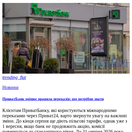
trending_flat
Новини
ПриватБанк змінює правила переказів: що потрібно знати
Клієнтам ПриватБанку, які користуються міжнародними
переказами через Приват24, варто звернути увагу на важливі
зміни. До кінця серпня ще діють пільгові тарифи, однак уже з
1 вересня, якщо банк не продовжить акцію, комісії
повернуться до стандартного рівня. До 31 серпня 2026 року