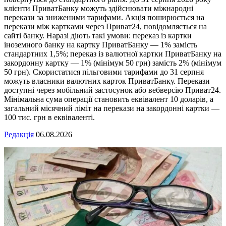
клієнти ПриватБанку можуть здійснювати міжнародні
перекази за зниженими тарифами. Акція поширюється на
перекази між картками через Приват24, повідомляється на
сайті банку. Наразі діють такі умови: переказ із картки
іноземного банку на картку ПриватБанку — 1% замість
стандартних 1,5%; переказ із валютної картки ПриватБанку на
закордонну картку — 1% (мінімум 50 грн) замість 2% (мінімум
50 грн). Скористатися пільговими тарифами до 31 серпня
можуть власники валютних карток ПриватБанку. Перекази
доступні через мобільний застосунок або вебверсію Приват24.
Мінімальна сума операції становить еквівалент 10 доларів, а
загальний місячний ліміт на перекази на закордонні картки —
100 тис. грн в еквіваленті.
Редакція
06.08.2026