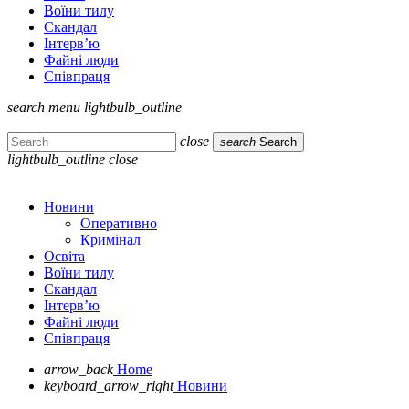
Воїни тилу
Скандал
Інтерв’ю
Файні люди
Співпраця
search
menu
lightbulb_outline
close
search
Search
lightbulb_outline
close
Новини
Оперативно
Кримінал
Освіта
Воїни тилу
Скандал
Інтерв’ю
Файні люди
Співпраця
arrow_back
Home
keyboard_arrow_right
Новини