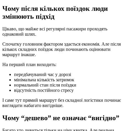
Чому після кількох поїздок люди
змінюють підхід
Цікаво, що майже всі регулярні пасажири проходять
однаковий шлях.
Спочатку головним фактором здається економія. Але після
кількох складних поїздок люди починають оцінювати
маршрут інакше.
На перший план виходить:
передбачуваний час у дорозі
мінімальна кількість затримок
нормальний стан після поїздки
відсутність постійного стресу
І саме тут прямий маршрут без складної логістики починає
виглядати набагато вигідніше.
Чому “дешево” не означає “вигідно”
Багато хто дивиться тільки на ціну квитка. Але реальна