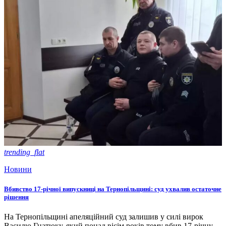
trending_flat
Новини
Вбивство 17-річної випускниці на Тернопільщині: суд ухвалив остаточне
рішення
На Тернопільщині апеляційний суд залишив у силі вирок
Василю Гнатюку, який понад вісім років тому вбив 17-річну