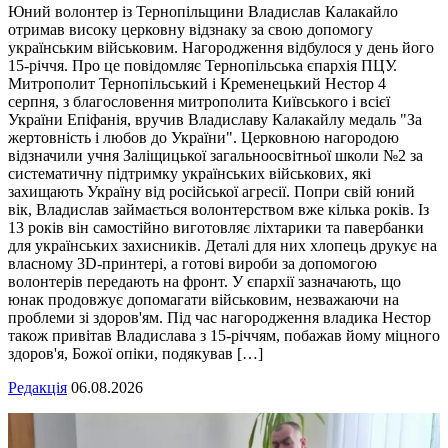
Юний волонтер із Тернопільщини Владислав Калакайло
отримав високу церковну відзнаку за свою допомогу
українським військовим. Нагородження відбулося у день його
15-річчя. Про це повідомляє Тернопільська єпархія ПЦУ.
Митрополит Тернопільський і Кременецький Нестор 4
серпня, з благословення митрополита Київського і всієї
України Епіфанія, вручив Владиславу Калакайлу медаль "За
жертовність і любов до України". Церковною нагородою
відзначили учня Заліщицької загальноосвітньої школи №2 за
систематичну підтримку українських військових, які
захищають Україну від російської агресії. Попри свій юний
вік, Владислав займається волонтерством вже кілька років. Із
13 років він самостійно виготовляє ліхтарики та павербанки
для українських захисників. Деталі для них хлопець друкує на
власному 3D-принтері, а готові вироби за допомогою
волонтерів передають на фронт. У єпархії зазначають, що
юнак продовжує допомагати військовим, незважаючи на
проблеми зі здоров'ям. Під час нагородження владика Нестор
також привітав Владислава з 15-річчям, побажав йому міцного
здоров'я, Божої опіки, подякував […]
Редакція
06.08.2026