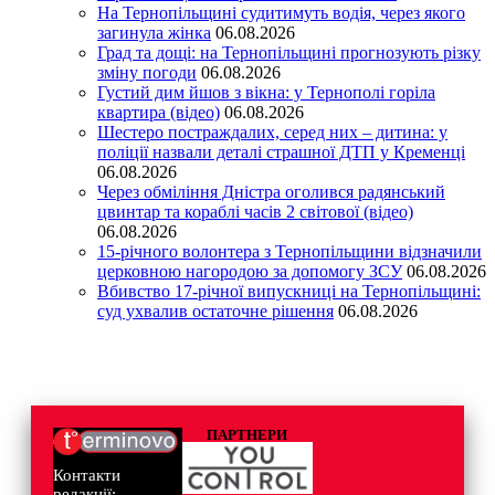
На Тернопільщині судитимуть водія, через якого
загинула жінка
06.08.2026
Град та дощі: на Тернопільщині прогнозують різку
зміну погоди
06.08.2026
Густий дим йшов з вікна: у Тернополі горіла
квартира (відео)
06.08.2026
Шестеро постраждалих, серед них – дитина: у
поліції назвали деталі страшної ДТП у Кременці
06.08.2026
Через обміління Дністра оголився радянський
цвинтар та кораблі часів 2 світової (відео)
06.08.2026
15-річного волонтера з Тернопільщини відзначили
церковною нагородою за допомогу ЗСУ
06.08.2026
Вбивство 17-річної випускниці на Тернопільщині:
суд ухвалив остаточне рішення
06.08.2026
ПАРТНЕРИ
Контакти
редакції: