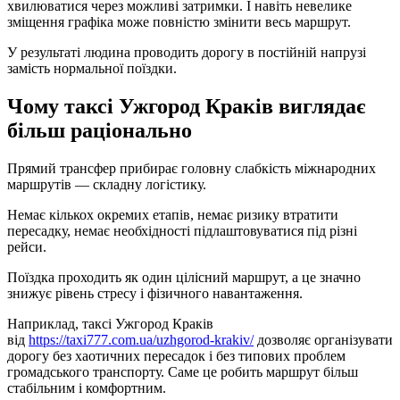
хвилюватися через можливі затримки. І навіть невелике
зміщення графіка може повністю змінити весь маршрут.
У результаті людина проводить дорогу в постійній напрузі
замість нормальної поїздки.
Чому таксі Ужгород Краків виглядає
більш раціонально
Прямий трансфер прибирає головну слабкість міжнародних
маршрутів — складну логістику.
Немає кількох окремих етапів, немає ризику втратити
пересадку, немає необхідності підлаштовуватися під різні
рейси.
Поїздка проходить як один цілісний маршрут, а це значно
знижує рівень стресу і фізичного навантаження.
Наприклад, таксі Ужгород Краків
від
https://taxi777.com.ua/uzhgorod-krakiv/
дозволяє організувати
дорогу без хаотичних пересадок і без типових проблем
громадського транспорту. Саме це робить маршрут більш
стабільним і комфортним.