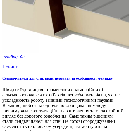
trending_flat
Новини
Сендвіч-панелі для стін: види, переваги та особливості монтажу
Швидке будівництво промислових, комерційних і
сільськогосподарських об’єктів потребує матеріалів, які не
ускладнюють роботу зайвими технологічними паузами.
Важливо, щоб стіна одночасно захищала від холоду,
витримувала експлуатаційні навантаження та мала охайний
вигляд без дорогого оздоблення. Саме таким рішенням
стали сендвіч панелі для стін. Це готові огороджувальні
елементи з утеплювачем усередині, які монтують на