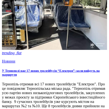
trending_flat
Новини
У Тернополі вже 17 нових тролейбусів “Електрон”: коли вийдуть на
маршрути
Тернопіль отримав всі 17 нових тролейбусів "Електрон". Про
це повідомляє Тернопільська міська рада. "Тернопіль отримав
усю партію нових низькопідлогових тролейбусів, закуплених
у межах проєкту за підтримки Європейського інвестиційного
банку. 9 сучасних тролейбусів уже курсують містом на
маршрутах №2 та №10. Ще 8 тролейбусів днями прийняли на