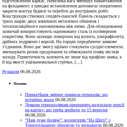
підготовлений каркас. Невелика вага зменшує навантаження
на фундамент, а швидке встановлення допомагає оперативно
закрити контур будівлі та перейти до внутрішніх робіт.
Конструкція стінових сендвіч-панелей Панель складається з
трьох шарів: двох зовнішніх металевих обшивок і
теплоізоляційного наповнювача між ними. Для облицювання
зазвичай використовують оцинковану сталь із полімерним
покриттям. Воно захищає поверхню від вологи, ультрафіолету,
дрібних подряпин і корозії. На торцях передбачене замкове
з’єднання. Воно дає змогу щільно стикувати сусідні елементи,
зменшувати ризик продування та обмежувати появу містків
холоду. Герметичність залежить не лише від профілю замка, а
й від якості ущільнювальної стрічки, […]
Редакція
06.08.2026
Новини
ПриватБанк змінює правила переказів: що
потрібно знати
06.08.2026
Деяким тернополянам припинять надсилати пенсії
на картку: що треба зробити до 15 вересня
06.08.2026
“Нам дуже боляче”: волонтерів “На Щиті” з
Тернопільщини образили та зневажили
06.08.2026