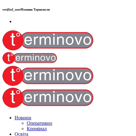
verified_user
Новини Тернополя
Новини
Оперативно
Кримінал
Освіта