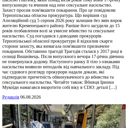
випускницю та вчинив над нею сексуальне насильство.
Захист просив пом'якшити покарання. Про це повідомляє
Тернопільська обласна прокуратура. Що вирішив суд
Апеляційний суд 5 серпня 2026 року залишив без змін вирок
жителю Кременецького району. Раніше його засудили до 15
років позбавлення волі за умисне вбивство та сексуальне
насильство. Суд погодився з доводами прокурорів
Тернопільської обласної прокуратури й відхилив скарги
сторони захисту, яка вимагала пом'якшити призначене
покарання. Обставини трагедії Трагедія сталася у 2017 році в
селищі Вишнівець. Після випускного вечора 17-річна дівчина
не повернулася додому. Наступного ранку її тіло з ознаками
насильства виявили неподалік від навчального закладу. Під
час судового розгляду прокурори надали докази, які
підтвердили причетність обвинуваченого до вбивства та
сексуального насильства. Читайте також: Вбивця Іринки
Мукоїди намагався вкоротити собі віку в СІЗО: деталі […]
Редакція
06.08.2026