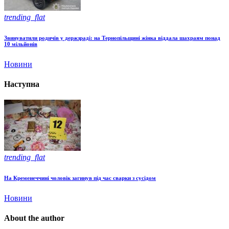
trending_flat
Звинуватили родичів у держзраді: на Тернопільщині жінка віддала шахраям понад
10 мільйонів
Новини
Наступна
trending_flat
На Кременеччині чоловік загинув під час сварки з сусідом
Новини
About the author