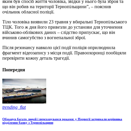
яким був спосіб життя чоловіка, звідки у нього була зброя та
що він робив на території Тернопільщини”, – пояснив
очільник обласної поліції.
Тіло чоловіка виявили 23 травня у вбиральні Тернопільського
ТЦК. Того ж дня його привезли до установи для уточнення
військово-облікових даних – слідство припускає, що він
вчинив самогубство з вогнепальної зброї.
Після резонансу навколо цієї події поліція оприлюднила
фрагмент відеозапису з місця події. Правоохоронці пообіцяли
перевірити кожну деталь трагедії.
Попередня
trending_flat
Обманув багато людей і переховувався роками: у Норвегії затримали керівника
відділення банку з Тернопільщини