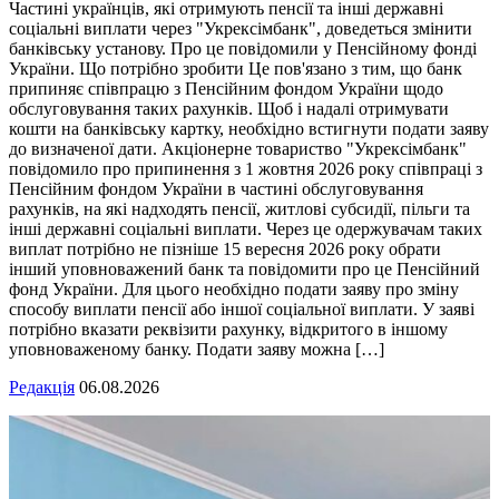
Частині українців, які отримують пенсії та інші державні
соціальні виплати через "Укрексімбанк", доведеться змінити
банківську установу. Про це повідомили у Пенсійному фонді
України. Що потрібно зробити Це пов'язано з тим, що банк
припиняє співпрацю з Пенсійним фондом України щодо
обслуговування таких рахунків. Щоб і надалі отримувати
кошти на банківську картку, необхідно встигнути подати заяву
до визначеної дати. Акціонерне товариство "Укрексімбанк"
повідомило про припинення з 1 жовтня 2026 року співпраці з
Пенсійним фондом України в частині обслуговування
рахунків, на які надходять пенсії, житлові субсидії, пільги та
інші державні соціальні виплати. Через це одержувачам таких
виплат потрібно не пізніше 15 вересня 2026 року обрати
інший уповноважений банк та повідомити про це Пенсійний
фонд України. Для цього необхідно подати заяву про зміну
способу виплати пенсії або іншої соціальної виплати. У заяві
потрібно вказати реквізити рахунку, відкритого в іншому
уповноваженому банку. Подати заяву можна […]
Редакція
06.08.2026