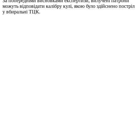
За попередніми висновками експертизи, вилучені патрони
можуть відповідати калібру кулі, якою було здійснено постріл
у вбиральні ТЦК.