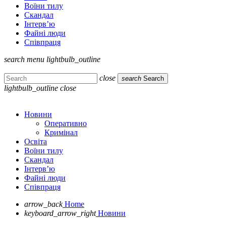
Воїни тилу
Скандал
Інтерв’ю
Файні люди
Співпраця
search
menu
lightbulb_outline
close
search
Search
lightbulb_outline
close
Новини
Оперативно
Кримінал
Освіта
Воїни тилу
Скандал
Інтерв’ю
Файні люди
Співпраця
arrow_back
Home
keyboard_arrow_right
Новини