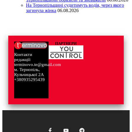
На Тернопільщині судитимуть водія, через якого
загинула жінка
06.08.2026
ПАРТНЕРИ
Контакти
редакції:
terminovo.te@gmail.com
м. Тернопіль,
Кульчицької 2А
+380935295439