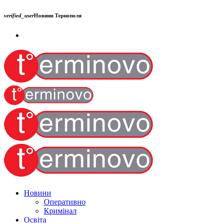
verified_user
Новини Тернополя
Новини
Оперативно
Кримінал
Освіта