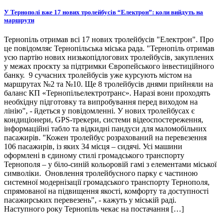
У Тернополі вже 17 нових тролейбусів “Електрон”: коли вийдуть на
маршрути
Тернопіль отримав всі 17 нових тролейбусів "Електрон". Про
це повідомляє Тернопільська міська рада. "Тернопіль отримав
усю партію нових низькопідлогових тролейбусів, закуплених
у межах проєкту за підтримки Європейського інвестиційного
банку. 9 сучасних тролейбусів уже курсують містом на
маршрутах №2 та №10. Ще 8 тролейбусів днями прийняли на
баланс КП «Тернопільелектротранс». Наразі вони проходять
необхідну підготовку та випробування перед виходом на
лінію", - йдеться у повідомленні. У нових тролейбусах є
кондиціонери, GPS-трекери, системи відеоспостереження,
інформаційні табло та відкидні пандуси для маломобільних
пасажирів. "Кожен тролейбус розрахований на перевезення
106 пасажирів, із яких 34 місця – сидячі. Усі машини
оформлені в єдиному стилі громадського транспорту
Тернополя – у біло-синій кольоровій гамі з елементами міської
символіки. Оновлення тролейбусного парку є частиною
системної модернізації громадського транспорту Тернополя,
спрямованої на підвищення якості, комфорту та доступності
пасажирських перевезень", - кажуть у міській раді.
Наступного року Тернопіль чекає на постачання […]