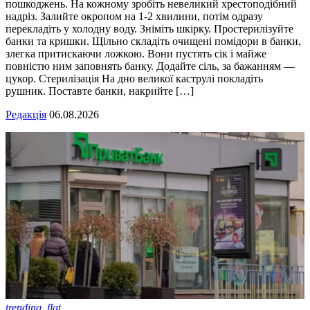
пошкоджень. На кожному зробіть невеликий хрестоподібний
надріз. Залийте окропом на 1-2 хвилини, потім одразу
перекладіть у холодну воду. Зніміть шкірку. Простерилізуйте
банки та кришки. Щільно складіть очищені помідори в банки,
злегка притискаючи ложкою. Вони пустять сік і майже
повністю ним заповнять банку. Додайте сіль, за бажанням —
цукор. Стерилізація На дно великої каструлі покладіть
рушник. Поставте банки, накрийте […]
Редакція
06.08.2026
trending_flat