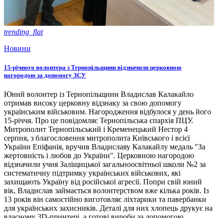
trending_flat
Новини
15-річного волонтера з Тернопільщини відзначили церковною
нагородою за допомогу ЗСУ
Юний волонтер із Тернопільщини Владислав Калакайло
отримав високу церковну відзнаку за свою допомогу
українським військовим. Нагородження відбулося у день його
15-річчя. Про це повідомляє Тернопільська єпархія ПЦУ.
Митрополит Тернопільський і Кременецький Нестор 4
серпня, з благословення митрополита Київського і всієї
України Епіфанія, вручив Владиславу Калакайлу медаль "За
жертовність і любов до України". Церковною нагородою
відзначили учня Заліщицької загальноосвітньої школи №2 за
систематичну підтримку українських військових, які
захищають Україну від російської агресії. Попри свій юний
вік, Владислав займається волонтерством вже кілька років. Із
13 років він самостійно виготовляє ліхтарики та павербанки
для українських захисників. Деталі для них хлопець друкує на
власному 3D-принтері, а готові вироби за допомогою