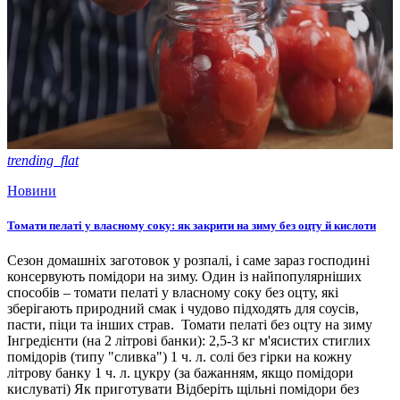
trending_flat
Новини
Томати пелаті у власному соку: як закрити на зиму без оцту й кислоти
Сезон домашніх заготовок у розпалі, і саме зараз господині
консервують помідори на зиму. Один із найпопулярніших
способів – томати пелаті у власному соку без оцту, які
зберігають природний смак і чудово підходять для соусів,
пасти, піци та інших страв. Томати пелаті без оцту на зиму
Інгредієнти (на 2 літрові банки): 2,5-3 кг м'ясистих стиглих
помідорів (типу "сливка") 1 ч. л. солі без гірки на кожну
літрову банку 1 ч. л. цукру (за бажанням, якщо помідори
кислуваті) Як приготувати Відберіть щільні помідори без