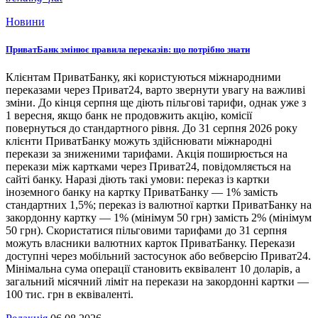
Новини
ПриватБанк змінює правила переказів: що потрібно знати
Клієнтам ПриватБанку, які користуються міжнародними
переказами через Приват24, варто звернути увагу на важливі
зміни. До кінця серпня ще діють пільгові тарифи, однак уже з
1 вересня, якщо банк не продовжить акцію, комісії
повернуться до стандартного рівня. До 31 серпня 2026 року
клієнти ПриватБанку можуть здійснювати міжнародні
перекази за зниженими тарифами. Акція поширюється на
перекази між картками через Приват24, повідомляється на
сайті банку. Наразі діють такі умови: переказ із картки
іноземного банку на картку ПриватБанку — 1% замість
стандартних 1,5%; переказ із валютної картки ПриватБанку на
закордонну картку — 1% (мінімум 50 грн) замість 2% (мінімум
50 грн). Скористатися пільговими тарифами до 31 серпня
можуть власники валютних карток ПриватБанку. Перекази
доступні через мобільний застосунок або вебверсію Приват24.
Мінімальна сума операції становить еквівалент 10 доларів, а
загальний місячний ліміт на перекази на закордонні картки —
100 тис. грн в еквіваленті.