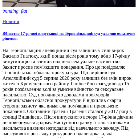
trending_flat
Новини
Вбивство 17-річної випускниці на Тернопільщині: суд ухвалив остаточне
рішення
На Тернопільщині апеляційний суд залишив у силі вирок
Василю Гнатюку, який понад вісім років тому вбив 17-річну
випускницю та вчинив над нею сексуальне насильство.
Захист просив пом'якшити покарання. Про це повідомляє
Тернопільська обласна прокуратура. Що вирішив суд
Апеляційний суд 5 серпня 2026 року залишив без змін вирок
жителю Кременецького району. Раніше його засудили до 15
років позбавлення волі за умисне вбивство та сексуальне
насильство. Суд погодився з доводами прокурорів
Тернопільської обласної прокуратури й відхилив скарги
сторони захисту, яка вимагала пом'якшити призначене
покарання. Обставини трагедії Трагедія сталася у 2017 році в
селищі Вишнівець. Після випускного вечора 17-річна дівчина
не повернулася додому. Наступного ранку її тіло з ознаками
насильства виявили неподалік від навчального закладу. Під
час судового розгляду прокурори надали докази, які