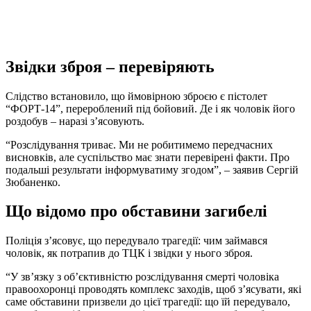
Звідки зброя – перевіряють
Слідство встановило, що ймовірною зброєю є пістолет
“ФОРТ-14”, перероблений під бойовий. Де і як чоловік його
роздобув – наразі з’ясовують.
“Розслідування триває. Ми не робитимемо передчасних
висновків, але суспільство має знати перевірені факти. Про
подальші результати інформуватиму згодом”, – заявив Сергій
Зюбаненко.
Що відомо про обставини загибелі
Поліція з’ясовує, що передувало трагедії: чим займався
чоловік, як потрапив до ТЦК і звідки у нього зброя.
“У зв’язку з об’єктивністю розслідування смерті чоловіка
правоохоронці проводять комплекс заходів, щоб з’ясувати, які
саме обставини призвели до цієї трагедії: що їй передувало,