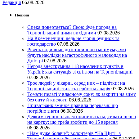
Редакція
06.08.2026
Новини
Спека повертається? Якою буде погода на
Тернопільщині цими вихідними
07.08.2026
На Кременеччині ледь не згорів будинок та
господарство
07.08.2026
Рівень води впав до історичного мінімуму: які
будуть наслідки катастрофічного маловоддя на
Дністрі
07.08.2026
Негода знеструмила 118 населених пунктів в
Україні: яка ситуація зі світлом на Тернопільщині
07.08.2026
Троє людей у лікарні, серед них – підлітки: на
Тернопільщині сталась серйозна аварія
07.08.2026
Томати пелаті у власному соку: як закрити на зиму
без оцту й кислоти
06.08.2026
ПриватБанк змінює правила переказів: що
потрібно знати
06.08.2026
Деяким тернополянам припинять надсилати пенсії
на картку: що треба зробити до 15 вересня
06.08.2026
“Нам дуже боляче”: волонтерів “На Щиті” з
Тернопільщини образили та зневажили
06.08.2026