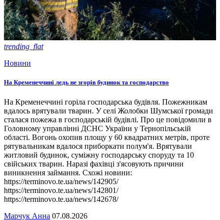
trending_flat
Новини
На Кременеччині ледь не згорів будинок та господарство
На Кременеччині горіла господарська будівля. Пожежникам
вдалось врятували тварин. У селі Жолобки Шумської громади
сталася пожежа в господарській будівлі. Про це повідомили в
Головному управлінні ДСНС України у Тернопільській
області. Вогонь охопив площу у 60 квадратних метрів, проте
рятувальникам вдалося приборкати полум'я. Врятували
житловий будинок, суміжну господарську споруду та 10
свійських тварин. Наразі фахівці з'ясовують причини
виникнення займання. Схожі новини:
https://terminovo.te.ua/news/142905/
https://terminovo.te.ua/news/142801/
https://terminovo.te.ua/news/142678/
Марчук Анна
07.08.2026