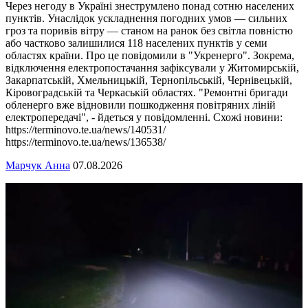
Через негоду в Україні знеструмлено понад сотню населених
пунктів. Унаслідок ускладнення погодних умов — сильних
гроз та поривів вітру — станом на ранок без світла повністю
або частково залишилися 118 населених пунктів у семи
областях країни. Про це повідомили в "Укренерго". Зокрема,
відключення електропостачання зафіксували у Житомирській,
Закарпатській, Хмельницькій, Тернопільській, Чернівецькій,
Кіровоградській та Черкаській областях. "Ремонтні бригади
обленерго вже відновили пошкодження повітряних ліній
електропередачі", - йдеться у повідомленні. Схожі новини:
https://terminovo.te.ua/news/140531/
https://terminovo.te.ua/news/136538/
Марчук Анна
07.08.2026