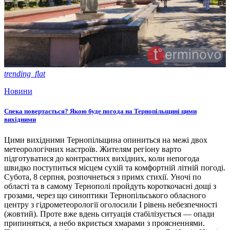
trending_flat
Новини
Спека повертається? Якою буде погода на Тернопільщині цими
вихідними
Цими вихідними Тернопільщина опиниться на межі двох
метеорологічних настроїв. Жителям регіону варто
підготуватися до контрастних вихідних, коли непогода
швидко поступиться місцем сухій та комфортній літній погоді.
Субота, 8 серпня, розпочнеться з примх стихії. Уночі по
області та в самому Тернополі пройдуть короткочасні дощі з
грозами, через що синоптики Тернопільського обласного
центру з гідрометеорології оголосили І рівень небезпечності
(жовтий). Проте вже вдень ситуація стабілізується — опади
припиняться, а небо вкриється хмарами з проясненнями.