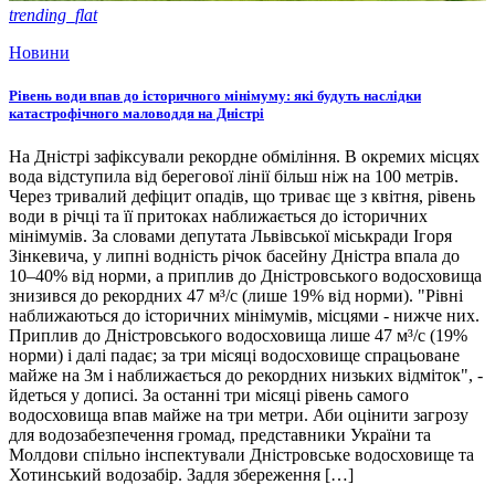
trending_flat
Новини
Рівень води впав до історичного мінімуму: які будуть наслідки
катастрофічного маловоддя на Дністрі
На Дністрі зафіксували рекордне обміління. В окремих місцях
вода відступила від берегової лінії більш ніж на 100 метрів.
Через тривалий дефіцит опадів, що триває ще з квітня, рівень
води в річці та її притоках наближається до історичних
мінімумів. За словами депутата Львівської міськради Ігоря
Зінкевича, у липні водність річок басейну Дністра впала до
10–40% від норми, а приплив до Дністровського водосховища
знизився до рекордних 47 м³/с (лише 19% від норми). "Рівні
наближаються до історичних мінімумів, місцями - нижче них.
Приплив до Дністровського водосховища лише 47 м³/с (19%
норми) і далі падає; за три місяці водосховище спрацьоване
майже на 3м і наближається до рекордних низьких відміток", -
йдеться у дописі. За останні три місяці рівень самого
водосховища впав майже на три метри. Аби оцінити загрозу
для водозабезпечення громад, представники України та
Молдови спільно інспектували Дністровське водосховище та
Хотинський водозабір. Задля збереження […]