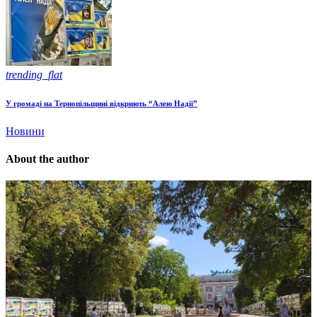
trending_flat
У громаді на Тернопільщині відкриють “Алею Надії”
Новини
About the author