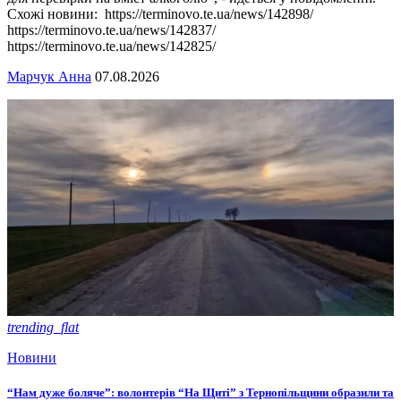
Схожі новини: https://terminovo.te.ua/news/142898/
https://terminovo.te.ua/news/142837/
https://terminovo.te.ua/news/142825/
Марчук Анна
07.08.2026
trending_flat
Новини
“Нам дуже боляче”: волонтерів “На Щиті” з Тернопільщини образили та