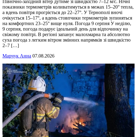
Північно-західний вітер дутиме зі швидкістю 7–12 м/с. Нічні
показники термометрів коливатимуться в межах 15–20° тепла,
а вдень повітря прогріється до 22–27°. У Тернополі вночі
очікується 15–17°, а вдень стовпчики термометрів зупиняться
на комфортних 23–25° вище нуля. Погода 9 серпня У неділю,
9 серпня, погода подарує ідеальний день для відпочинку на
свіжому повітрі. В регіоні запанує малохмарна та абсолютно
суха погода з легким вітром змінних напрямків зі швидкістю
2–7 […]
Марчук Анна
07.08.2026