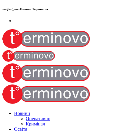
verified_user
Новини Тернополя
Новини
Оперативно
Кримінал
Освіта