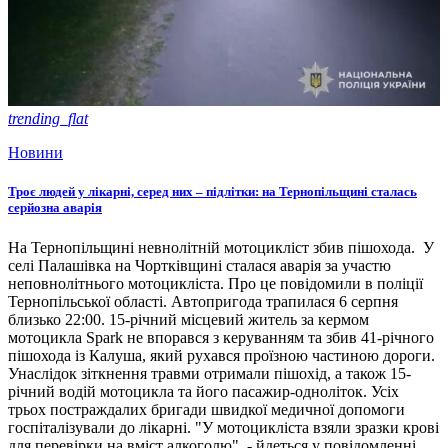
trending_flat
Новини
Троє людей у лікарні, серед них – підлітки: на Тернопільщині сталась
серйозна аварія
На Тернопільщині невнолітній мотоцикліст збив пішохода. У
селі Палашівка на Чортківщині сталася аварія за участю
неповнолітнього мотоцикліста. Про це повідомили в поліції
Тернопільської області. Автопригода трапилася 6 серпня
близько 22:00. 15-річний місцевий житель за кермом
мотоцикла Spark не впорався з керуванням та збив 41-річного
пішохода із Калуша, який рухався проїзною частиною дороги.
Унаслідок зіткнення травми отримали пішохід, а також 15-
річний водій мотоцикла та його пасажир-одноліток. Усіх
трьох постраждалих бригади швидкої медичної допомоги
госпіталізували до лікарні. "У мотоцикліста взяли зразки крові
для перевірки на вміст алкоголю", - йдеться у повідомленні.