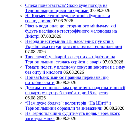
Спека повертається? Якою буде погода на
Тернопільщині цими вихідними
07.08.2026
На Кременеччині ледь не згорів будинок та
господарство
07.08.2026
Рівень води впав до історичного мінімуму: які
будуть наслідки катастрофічного маловоддя на
Дністрі
07.08.2026
Негода знеструмила 118 населених пунктів в
Україні: яка ситуація зі світлом на Тернопільщині
07.08.2026
Троє людей у лікарні, серед них – підлітки: на
Тернопільщині сталась серйозна аварія
07.08.2026
Томати пелаті у власному соку: як закрити на зиму
без оцту й кислоти
06.08.2026
ПриватБанк змінює правила переказів: що
потрібно знати
06.08.2026
Деяким тернополянам припинять надсилати пенсії
на картку: що треба зробити до 15 вересня
06.08.2026
“Нам дуже боляче”: волонтерів “На Щиті” з
Тернопільщини образили та зневажили
06.08.2026
На Тернопільщині судитимуть водія, через якого
загинула жінка
06.08.2026