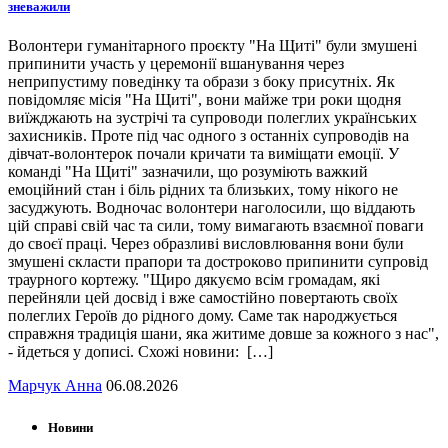
зневажили
Волонтери гуманітарного проєкту "На Щиті" були змушені
припинити участь у церемонії вшанування через
неприпустиму поведінку та образи з боку присутніх. Як
повідомляє місія "На Щиті", вони майже три роки щодня
виїжджають на зустрічі та супроводи полеглих українських
захисників. Проте під час одного з останніх супроводів на
дівчат-волонтерок почали кричати та виміщати емоції. У
команді "На Щиті" зазначили, що розуміють важкий
емоційний стан і біль рідних та близьких, тому нікого не
засуджують. Водночас волонтери наголосили, що віддають
цій справі свій час та сили, тому вимагають взаємної поваги
до своєї праці. Через образливі висловлювання вони були
змушені скласти прапори та достроково припинити супровід
траурного кортежу. "Щиро дякуємо всім громадам, які
перейняли цей досвід і вже самостійно повертають своїх
полеглих Героїв до рідного дому. Саме так народжується
справжня традиція шани, яка житиме довше за кожного з нас",
- йдеться у дописі. Схожі новини: […]
Марчук Анна
06.08.2026
Новини