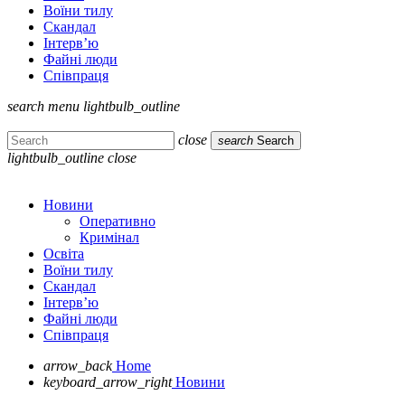
Воїни тилу
Скандал
Інтерв’ю
Файні люди
Співпраця
search
menu
lightbulb_outline
close
search
Search
lightbulb_outline
close
Новини
Оперативно
Кримінал
Освіта
Воїни тилу
Скандал
Інтерв’ю
Файні люди
Співпраця
arrow_back
Home
keyboard_arrow_right
Новини