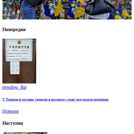
Попередня
trending_flat
У Тернополі частина укриттів в поганому стані: результати перевірки
Новини
Наступна