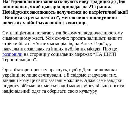
На Тернопільщині започатковують нову традицію до Дня
вишиванки, який цьогоріч припадає на 21 травня.
Небайдужих закликають долучитися до патріотичної акції
“Вишита стрічка пам’яті”, метою якої є вшанування
полеглих у війні захисників і захисниць.
Суть ініціативи полягає у глибокому та водночас простому
символічному жесті. Усіх охочих просять залишати вишиті
стрічки біля пам’ятних меморіалів, на Алеях Героїв, у
навчальних закладах та інших публічних місцях. Про це
розповіли
на сторінці у соціальних мережах “НА ЩИТІ
Тернопільщина”.
Організатори проєкту прагнуть, щоб у День вишиванки
українці не лише святкували, а й свідомо згадували тих,
завдяки кому це свято взагалі можливе. Адже саме завдяки
подвигу військових ми сьогодні маємо змогу вільно носити
національний одяг та оберігати свою культуру.