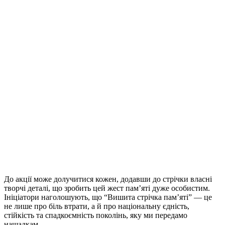
До акції може долучитися кожен, додавши до стрічки власні
творчі деталі, що зробить цей жест пам’яті дуже особистим.
Ініціатори наголошують, що “Вишита стрічка пам’яті” — це
не лише про біль втрати, а й про національну єдність,
стійкість та спадкоємність поколінь, яку ми передамо
нащадкам.