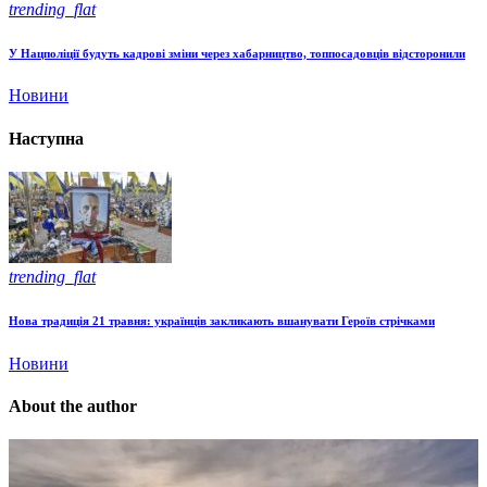
trending_flat
У Нацполіції будуть кадрові зміни через хабарництво, топпосадовців відсторонили
Новини
Наступна
trending_flat
Нова традиція 21 травня: українців закликають вшанувати Героїв стрічками
Новини
About the author