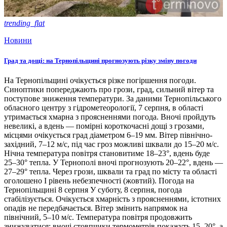
trending_flat
Новини
Град та дощі: на Тернопільщині прогнозують різку зміну погоди
На Тернопільщині очікується різке погіршення погоди.
Синоптики попереджають про грози, град, сильний вітер та
поступове зниження температури. За даними Тернопільського
обласного центру з гідрометеорології, 7 серпня, в області
утримається хмарна з проясненнями погода. Вночі пройдуть
невеликі, а вдень — помірні короткочасні дощі з грозами,
місцями очікується град діаметром 6–19 мм. Вітер північно-
західний, 7–12 м/с, під час гроз можливі шквали до 15–20 м/с.
Нічна температура повітря становитиме 18–23°, вдень буде
25–30° тепла. У Тернополі вночі прогнозують 20–22°, вдень —
27–29° тепла. Через грози, шквали та град по місту та області
оголошено І рівень небезпечності (жовтий). Погода на
Тернопільщині 8 серпня У суботу, 8 серпня, погода
стабілізується. Очікується хмарність з проясненнями, істотних
опадів не передбачається. Вітер змінить напрямок на
північний, 5–10 м/с. Температура повітря продовжить
знижуватися: вночі стовпчики термометрів покажуть 15–20°, а