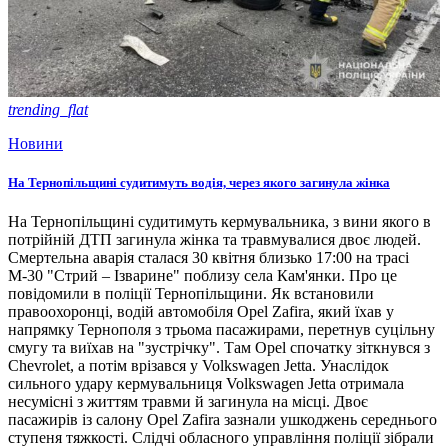
trending_flat
Новини
На Тернопільщині судитимуть водія, через якого загинула жінка
На Тернопільщині судитимуть кермувальника, з вини якого в
потрійній ДТП загинула жінка та травмувалися двоє людей.
Смертельна аварія сталася 30 квітня близько 17:00 на трасі
М-30 "Стрий – Ізварине" поблизу села Кам'янки. Про це
повідомили в поліції Тернопільщини. Як встановили
правоохоронці, водій автомобіля Opel Zafira, який їхав у
напрямку Тернополя з трьома пасажирами, перетнув суцільну
смугу та виїхав на "зустрічку". Там Opel спочатку зіткнувся з
Chevrolet, а потім врізався у Volkswagen Jetta. Унаслідок
сильного удару кермувальниця Volkswagen Jetta отримала
несумісні з життям травми й загинула на місці. Двоє
пасажирів із салону Opel Zafira зазнали ушкоджень середнього
ступеня тяжкості. Слідчі обласного управління поліції зібрали