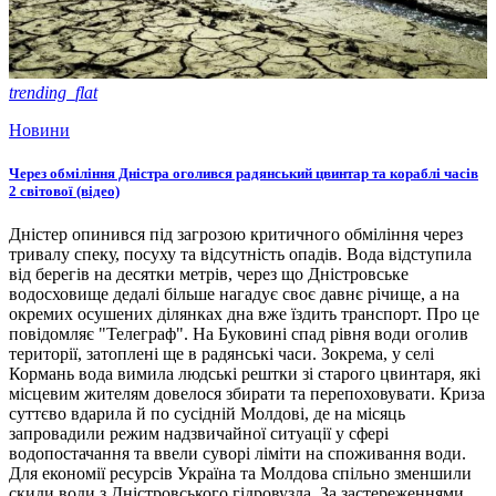
trending_flat
Новини
Через обміління Дністра оголився радянський цвинтар та кораблі часів
2 світової (відео)
Дністер опинився під загрозою критичного обміління через
тривалу спеку, посуху та відсутність опадів. Вода відступила
від берегів на десятки метрів, через що Дністровське
водосховище дедалі більше нагадує своє давнє річище, а на
окремих осушених ділянках дна вже їздить транспорт. Про це
повідомляє "Телеграф". На Буковині спад рівня води оголив
території, затоплені ще в радянські часи. Зокрема, у селі
Кормань вода вимила людські рештки зі старого цвинтаря, які
місцевим жителям довелося збирати та перепоховувати. Криза
суттєво вдарила й по сусідній Молдові, де на місяць
запровадили режим надзвичайної ситуації у сфері
водопостачання та ввели суворі ліміти на споживання води.
Для економії ресурсів Україна та Молдова спільно зменшили
скиди води з Дністровського гідровузла. За застереженнями