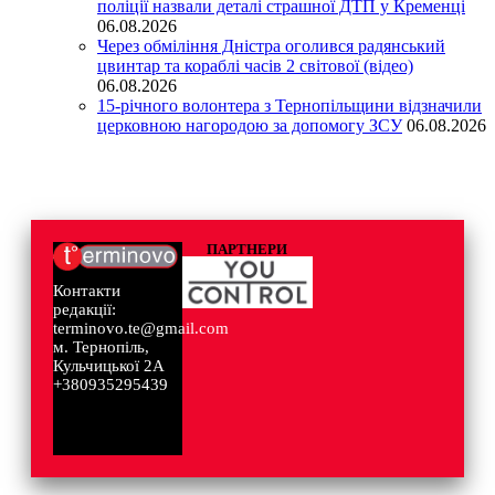
поліції назвали деталі страшної ДТП у Кременці
06.08.2026
Через обміління Дністра оголився радянський
цвинтар та кораблі часів 2 світової (відео)
06.08.2026
15-річного волонтера з Тернопільщини відзначили
церковною нагородою за допомогу ЗСУ
06.08.2026
ПАРТНЕРИ
Контакти
редакції:
terminovo.te@gmail.com
м. Тернопіль,
Кульчицької 2А
+380935295439