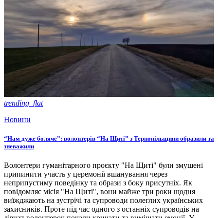
trending_flat
Новини
“Нам дуже боляче”: волонтерів “На Щиті” з Тернопільщини образили та
зневажили
Волонтери гуманітарного проєкту "На Щиті" були змушені
припинити участь у церемонії вшанування через
неприпустиму поведінку та образи з боку присутніх. Як
повідомляє місія "На Щиті", вони майже три роки щодня
виїжджають на зустрічі та супроводи полеглих українських
захисників. Проте під час одного з останніх супроводів на
дівчат-волонтерок почали кричати та виміщати емоції. У