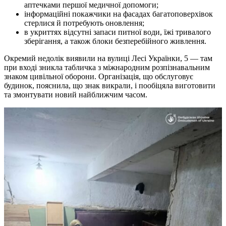
аптечками першої медичної допомоги;
інформаційні покажчики на фасадах багатоповерхівок
стерлися й потребують оновлення;
в укриттях відсутні запаси питної води, їжі тривалого
зберігання, а також блоки безперебійного живлення.
Окремий недолік виявили на вулиці Лесі Українки, 5 — там
при вході зникла табличка з міжнародним розпізнавальним
знаком цивільної оборони. Організація, що обслуговує
будинок, пояснила, що знак викрали, і пообіцяла виготовити
та змонтувати новий найближчим часом.