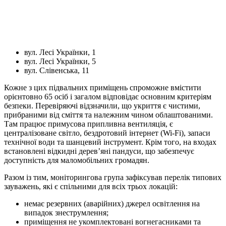
вул. Лесі Українки, 1
вул. Лесі Українки, 5
вул. Слівенська, 11
Кожне з цих підвальних приміщень спроможне вмістити
орієнтовно 65 осіб і загалом відповідає основним критеріям
безпеки. Перевіряючі відзначили, що укриття є чистими,
прибраними від сміття та належним чином облаштованими.
Там працює примусова припливна вентиляція, є
централізоване світло, бездротовий інтернет (Wi-Fi), запаси
технічної води та шанцевий інструмент. Крім того, на входах
встановлені відкидні дерев’яні пандуси, що забезпечує
доступність для маломобільних громадян.
Разом із тим, моніторингова група зафіксував перелік типових
зауважень, які є спільними для всіх трьох локацій:
немає резервних (аварійних) джерел освітлення на
випадок знеструмлення;
приміщення не укомплектовані вогнегасниками та