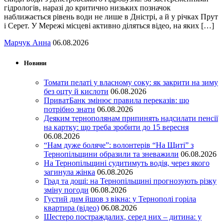
гідрологів, наразі до критично низьких позначок
наближається рівень води не лише в Дністрі, а й у річках Прут
і Серет. У Мережі місцеві активно діляться відео, на яких […]
Марчук Анна
06.08.2026
Новини
Томати пелаті у власному соку: як закрити на зиму
без оцту й кислоти
06.08.2026
ПриватБанк змінює правила переказів: що
потрібно знати
06.08.2026
Деяким тернополянам припинять надсилати пенсії
на картку: що треба зробити до 15 вересня
06.08.2026
“Нам дуже боляче”: волонтерів “На Щиті” з
Тернопільщини образили та зневажили
06.08.2026
На Тернопільщині судитимуть водія, через якого
загинула жінка
06.08.2026
Град та дощі: на Тернопільщині прогнозують різку
зміну погоди
06.08.2026
Густий дим йшов з вікна: у Тернополі горіла
квартира (відео)
06.08.2026
Шестеро постраждалих, серед них – дитина: у