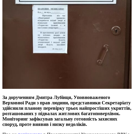
За дорученням Дмитра Лубінця, Уповноваженого
Верховної Ради з прав людини, представники Секретаріату
здійснили планову перевірку трьох найпростіших укриттів,
розташованих у підвалах житлових багатоповерхівок.
Моніторинг зафіксував загальну готовність захисних
споруд, проте виявив і низку недоліків.