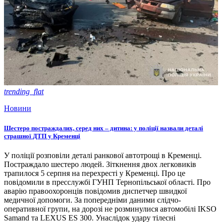
trending_flat
Новини
Шестеро постраждалих, серед них – дитина: у поліції назвали деталі
страшної ДТП у Кременці
У поліції розповіли деталі ранкової автотрощі в Кременці.
Постраждало шестеро людей. Зіткнення двох легковиків
трапилося 5 серпня на перехресті у Кременці. Про це
повідомили в пресслужбі ГУНП Тернопільської області. Про
аварію правоохоронців повідомив диспетчер швидкої
медичної допомоги. За попередніми даними слідчо-
оперативної групи, на дорозі не розминулися автомобілі IKSO
Samand та LEXUS ES 300. Унаслідок удару тілесні