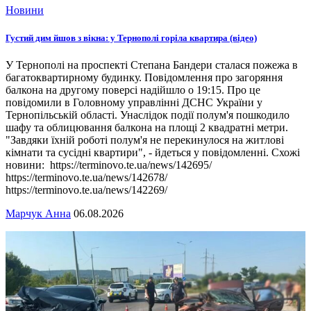
Новини
Густий дим йшов з вікна: у Тернополі горіла квартира (відео)
У Тернополі на проспекті Степана Бандери сталася пожежа в
багатоквартирному будинку. Повідомлення про загоряння
балкона на другому поверсі надійшло о 19:15. Про це
повідомили в Головному управлінні ДСНС України у
Тернопільській області. Унаслідок події полум'я пошкодило
шафу та облицювання балкона на площі 2 квадратні метри.
"Завдяки їхній роботі полум'я не перекинулося на житлові
кімнати та сусідні квартири", - йдеться у повідомленні. Схожі
новини: https://terminovo.te.ua/news/142695/
https://terminovo.te.ua/news/142678/
https://terminovo.te.ua/news/142269/
Марчук Анна
06.08.2026