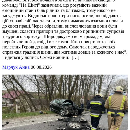
команді "На Щиті" зазначили, що розуміють важкий
емоційний стан і біль рідних та близьких, тому нікого не
засуджують. Водночас волонтери наголосили, що віддають
цій справі свій час та сили, тому вимагають взаємної поваги
до своєї праці. Через образливі висловлювання вони були
змушені скласти прапори та достроково припинити супровід
траурного кортежу. "Щиро дякуємо всім громадам, які
перейняли цей досвід і вже самостійно повертають своїх
полеглих Героїв до рідного дому. Саме так народжується
справжня традиція шани, яка житиме довше за кожного з нас",
- йдеться у дописі. Схожі новини: […]
Марчук Анна
06.08.2026