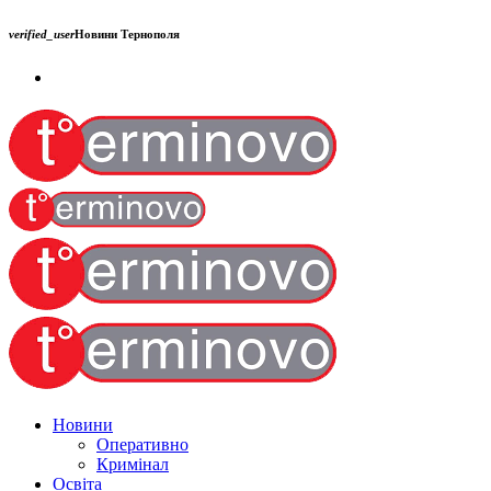
verified_user
Новини Тернополя
Новини
Оперативно
Кримінал
Освіта