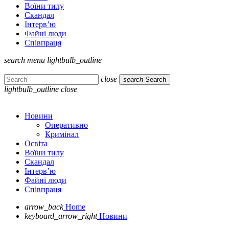
Воїни тилу
Скандал
Інтерв’ю
Файні люди
Співпраця
search
menu
lightbulb_outline
close
search
Search
lightbulb_outline
close
Новини
Оперативно
Кримінал
Освіта
Воїни тилу
Скандал
Інтерв’ю
Файні люди
Співпраця
arrow_back
Home
keyboard_arrow_right
Новини