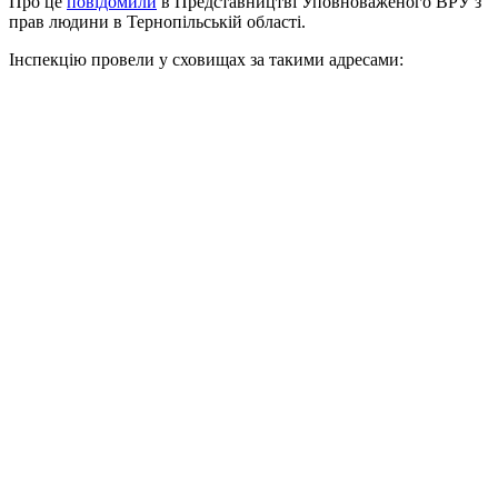
Про це
повідомили
в Представництві Уповноваженого ВРУ з
прав людини в Тернопільській області.
Інспекцію провели у сховищах за такими адресами: