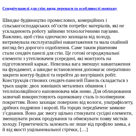
Сендвіч-панелі для стін: види, переваги та особливості монтажу
Швидке будівництво промислових, комерційних і
сільськогосподарських об’єктів потребує матеріалів, які не
ускладнюють роботу зайвими технологічними паузами.
Важливо, щоб стіна одночасно захищала від холоду,
витримувала експлуатаційні навантаження та мала охайний
вигляд без дорогого оздоблення. Саме таким рішенням
стали сендвіч панелі для стін. Це готові огороджувальні
елементи з утеплювачем усередині, які монтують на
підготовлений каркас. Невелика вага зменшує навантаження
на фундамент, а швидке встановлення допомагає оперативно
закрити контур будівлі та перейти до внутрішніх робіт.
Конструкція стінових сендвіч-панелей Панель складається з
трьох шарів: двох зовнішніх металевих обшивок і
теплоізоляційного наповнювача між ними. Для облицювання
зазвичай використовують оцинковану сталь із полімерним
покриттям. Воно захищає поверхню від вологи, ультрафіолету,
дрібних подряпин і корозії. На торцях передбачене замкове
з’єднання. Воно дає змогу щільно стикувати сусідні елементи,
зменшувати ризик продування та обмежувати появу містків
холоду. Герметичність залежить не лише від профілю замка, а
й від якості ущільнювальної стрічки, […]