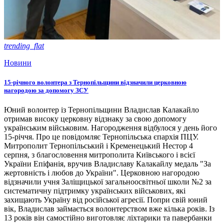
trending_flat
Новини
15-річного волонтера з Тернопільщини відзначили церковною
нагородою за допомогу ЗСУ
Юний волонтер із Тернопільщини Владислав Калакайло
отримав високу церковну відзнаку за свою допомогу
українським військовим. Нагородження відбулося у день його
15-річчя. Про це повідомляє Тернопільська єпархія ПЦУ.
Митрополит Тернопільський і Кременецький Нестор 4
серпня, з благословення митрополита Київського і всієї
України Епіфанія, вручив Владиславу Калакайлу медаль "За
жертовність і любов до України". Церковною нагородою
відзначили учня Заліщицької загальноосвітньої школи №2 за
систематичну підтримку українських військових, які
захищають Україну від російської агресії. Попри свій юний
вік, Владислав займається волонтерством вже кілька років. Із
13 років він самостійно виготовляє ліхтарики та павербанки