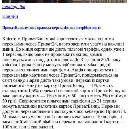
trending_flat
Новини
ПриватБанк змінює правила переказів: що потрібно знати
Клієнтам ПриватБанку, які користуються міжнародними
переказами через Приват24, варто звернути увагу на важливі
зміни. До кінця серпня ще діють пільгові тарифи, однак уже з
1 вересня, якщо банк не продовжить акцію, комісії
повернуться до стандартного рівня. До 31 серпня 2026 року
клієнти ПриватБанку можуть здійснювати міжнародні
перекази за зниженими тарифами. Акція поширюється на
перекази між картками через Приват24, повідомляється на
сайті банку. Наразі діють такі умови: переказ із картки
іноземного банку на картку ПриватБанку — 1% замість
стандартних 1,5%; переказ із валютної картки ПриватБанку на
закордонну картку — 1% (мінімум 50 грн) замість 2% (мінімум
50 грн). Скористатися пільговими тарифами до 31 серпня
можуть власники валютних карток ПриватБанку. Перекази
доступні через мобільний застосунок або вебверсію Приват24.
Мінімальна сума операції становить еквівалент 10 доларів, а
загальний місячний ліміт на перекази на закордонні картки —
100 тис. грн в еквіваленті.