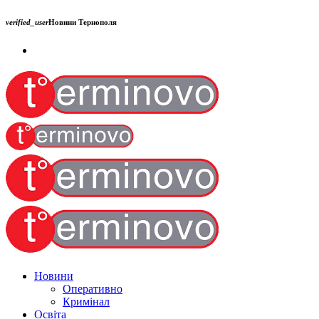
verified_user
Новини Тернополя
Новини
Оперативно
Кримінал
Освіта