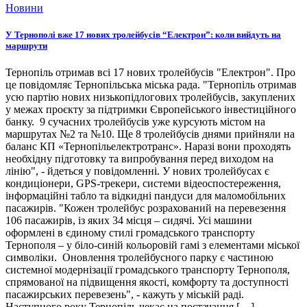
Новини
У Тернополі вже 17 нових тролейбусів “Електрон”: коли вийдуть на
маршрути
Тернопіль отримав всі 17 нових тролейбусів "Електрон". Про
це повідомляє Тернопільська міська рада. "Тернопіль отримав
усю партію нових низькопідлогових тролейбусів, закуплених
у межах проєкту за підтримки Європейського інвестиційного
банку. 9 сучасних тролейбусів уже курсують містом на
маршрутах №2 та №10. Ще 8 тролейбусів днями прийняли на
баланс КП «Тернопільелектротранс». Наразі вони проходять
необхідну підготовку та випробування перед виходом на
лінію", - йдеться у повідомленні. У нових тролейбусах є
кондиціонери, GPS-трекери, системи відеоспостереження,
інформаційні табло та відкидні пандуси для маломобільних
пасажирів. "Кожен тролейбус розрахований на перевезення
106 пасажирів, із яких 34 місця – сидячі. Усі машини
оформлені в єдиному стилі громадського транспорту
Тернополя – у біло-синій кольоровій гамі з елементами міської
символіки. Оновлення тролейбусного парку є частиною
системної модернізації громадського транспорту Тернополя,
спрямованої на підвищення якості, комфорту та доступності
пасажирських перевезень", - кажуть у міській раді.
Наступного року Тернопіль чекає на постачання […]