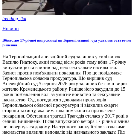
trending_flat
Новини
Вбивство 17-річної випускниці на Тернопільщині: суд ухвалив остаточне
рішення
На Тернопільщині апеляційний суд залишив у силі вирок
Василю Гнатюку, який понад вісім років тому вбив 17-річну
випускницю та вчинив над нею сексуальне насильство.
Захист просив пом'якшити покарання. Про це повідомляє
Тернопільська обласна прокуратура. Що вирішив суд
Апеляційний суд 5 серпня 2026 року залишив без змін вирок
жителю Кременецького району. Раніше його засудили до 15
років позбавлення волі за умисне вбивство та сексуальне
насильство. Суд погодився з доводами прокурорів
Тернопільської обласної прокуратури й відхилив скарги
сторони захисту, яка вимагала пом'якшити призначене
покарання. Обставини трагедії Трагедія сталася у 2017 році в
селищі Вишнівець. Після випускного вечора 17-річна дівчина
не повернулася додому. Наступного ранку її тіло з ознаками
насильства виявили неподалік від навчального закладу. Під