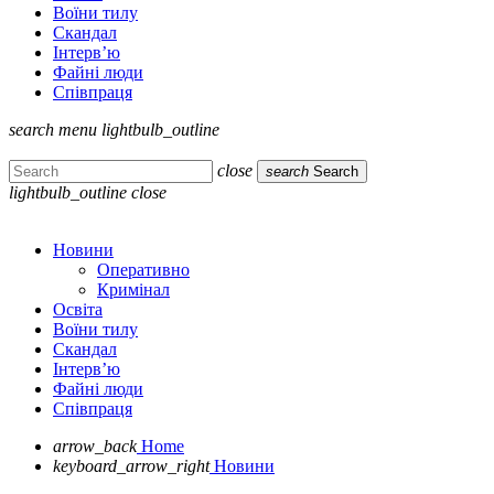
Воїни тилу
Скандал
Інтерв’ю
Файні люди
Співпраця
search
menu
lightbulb_outline
close
search
Search
lightbulb_outline
close
Новини
Оперативно
Кримінал
Освіта
Воїни тилу
Скандал
Інтерв’ю
Файні люди
Співпраця
arrow_back
Home
keyboard_arrow_right
Новини