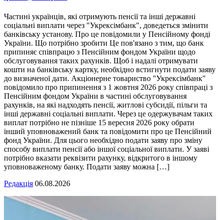
Частині українців, які отримують пенсії та інші державні
соціальні виплати через "Укрексімбанк", доведеться змінити
банківську установу. Про це повідомили у Пенсійному фонді
України. Що потрібно зробити Це пов'язано з тим, що банк
припиняє співпрацю з Пенсійним фондом України щодо
обслуговування таких рахунків. Щоб і надалі отримувати
кошти на банківську картку, необхідно встигнути подати заяву
до визначеної дати. Акціонерне товариство "Укрексімбанк"
повідомило про припинення з 1 жовтня 2026 року співпраці з
Пенсійним фондом України в частині обслуговування
рахунків, на які надходять пенсії, житлові субсидії, пільги та
інші державні соціальні виплати. Через це одержувачам таких
виплат потрібно не пізніше 15 вересня 2026 року обрати
інший уповноважений банк та повідомити про це Пенсійний
фонд України. Для цього необхідно подати заяву про зміну
способу виплати пенсії або іншої соціальної виплати. У заяві
потрібно вказати реквізити рахунку, відкритого в іншому
уповноваженому банку. Подати заяву можна […]
Редакція
06.08.2026