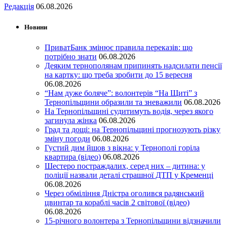
Редакція
06.08.2026
Новини
ПриватБанк змінює правила переказів: що
потрібно знати
06.08.2026
Деяким тернополянам припинять надсилати пенсії
на картку: що треба зробити до 15 вересня
06.08.2026
“Нам дуже боляче”: волонтерів “На Щиті” з
Тернопільщини образили та зневажили
06.08.2026
На Тернопільщині судитимуть водія, через якого
загинула жінка
06.08.2026
Град та дощі: на Тернопільщині прогнозують різку
зміну погоди
06.08.2026
Густий дим йшов з вікна: у Тернополі горіла
квартира (відео)
06.08.2026
Шестеро постраждалих, серед них – дитина: у
поліції назвали деталі страшної ДТП у Кременці
06.08.2026
Через обміління Дністра оголився радянський
цвинтар та кораблі часів 2 світової (відео)
06.08.2026
15-річного волонтера з Тернопільщини відзначили