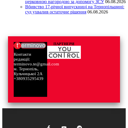
церковною нагородою за допомогу ЗСУ
06.08.2026
Вбивство 17-річної випускниці на Тернопільщині:
суд ухвалив остаточне рішення
06.08.2026
ПАРТНЕРИ
Контакти
редакції:
terminovo.te@gmail.com
м. Тернопіль,
Кульчицької 2А
+380935295439